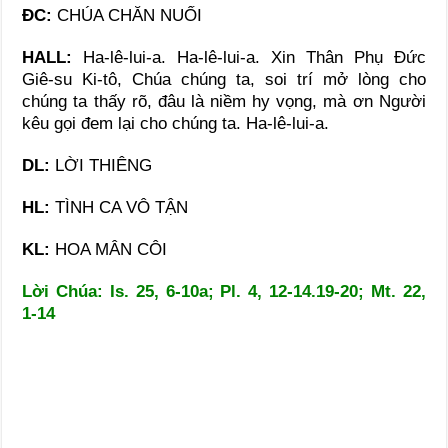
ĐC:
CHÚA CHĂN NUỐI
HALL:
Ha-lê-lui-a. Ha-lê-lui-a. Xin Thân Phụ Đức
Giê-su Ki-tô, Chúa chúng ta, soi trí mở lòng cho
chúng ta thấy rõ, đâu là niềm hy vọng, mà ơn Người
kêu gọi đem lại cho chúng ta. Ha-lê-lui-a.
DL:
LỜI THIÊNG
HL:
TÌNH CA VÔ TẬN
KL
:
HOA MÂN CÔI
Lời Chúa: Is. 25, 6-10a; Pl. 4, 12-14.19-20; Mt. 22,
1-14