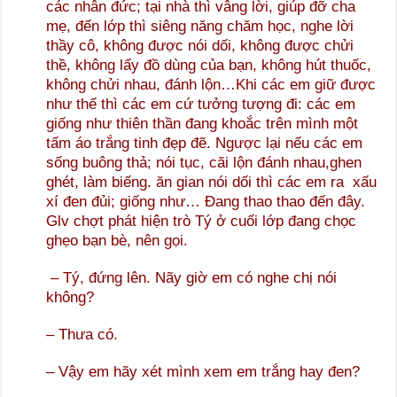
các nhân đức; tại nhà thì vâng lời, giúp đỡ cha
mẹ, đến lớp thì siêng năng chăm học, nghe lời
thầy cô, không được nói dối, không được chửi
thề, không lấy đồ dùng của bạn, không hút thuốc,
không chửi nhau, đánh lộn…Khi các em giữ được
như thế thì các em cứ tưởng tượng đi: các em
giống như thiên thần đang khoắc trên mình một
tấm áo trắng tinh đẹp đẽ. Ngược lại nếu các em
sống buông thả; nói tục, cãi lộn đánh nhau,ghen
ghét, làm biếng. ăn gian nói dối thì các em ra xấu
xí đen đủi; giống như… Đang thao thao đến đây.
Glv chợt phát hiện trò Tý ở cuối lớp đang chọc
ghẹo bạn bè, nên gọi.
– Tý, đứng lên. Nãy giờ em có nghe chị nói
không?
– Thưa có.
– Vậy em hãy xét mình xem em trắng hay đen?