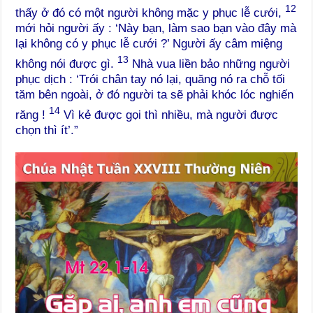
12
thấy ở đó có một người không mặc y phục lễ cưới,
mới hỏi người ấy : ‘Này bạn, làm sao bạn vào đây mà
lại không có y phục lễ cưới ?’ Người ấy câm miệng
13
không nói được gì.
Nhà vua liền bảo những người
phục dịch : ‘Trói chân tay nó lại, quăng nó ra chỗ tối
tăm bên ngoài, ở đó người ta sẽ phải khóc lóc nghiến
14
răng !
Vì kẻ được gọi thì nhiều, mà người được
chọn thì ít’.”