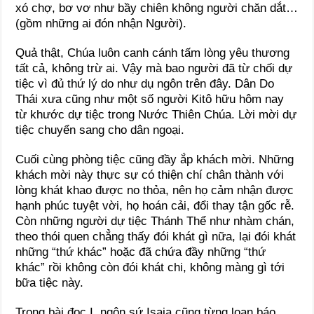
xó chợ, bơ vơ như bầy chiên không người chăn dắt…
(gồm những ai đón nhận Người).
Quả thật, Chúa luôn canh cánh tấm lòng yêu thương
tất cả, không trừ ai. Vậy mà bao người đã từ chối dự
tiệc vì đủ thứ lý do như dụ ngôn trên đây. Dân Do
Thái xưa cũng như một số người Kitô hữu hôm nay
từ khước dự tiệc trong Nước Thiên Chúa. Lời mời dự
tiệc chuyển sang cho dân ngoại.
Cuối cùng phòng tiệc cũng đầy ắp khách mời. Những
khách mời này thực sự có thiện chí chân thành với
lòng khát khao được no thỏa, nên họ cảm nhận được
hạnh phúc tuyệt vời, họ hoán cải, đổi thay tận gốc rễ.
Còn những người dự tiệc Thánh Thể như nhàm chán,
theo thói quen chẳng thấy đói khát gì nữa, lại đói khát
những “thứ khác” hoặc đã chứa đầy những “thứ
khác” rồi không còn đói khát chi, không màng gì tới
bữa tiệc này.
Trong bài đọc I, ngôn sứ Isaia cũng từng loan báo