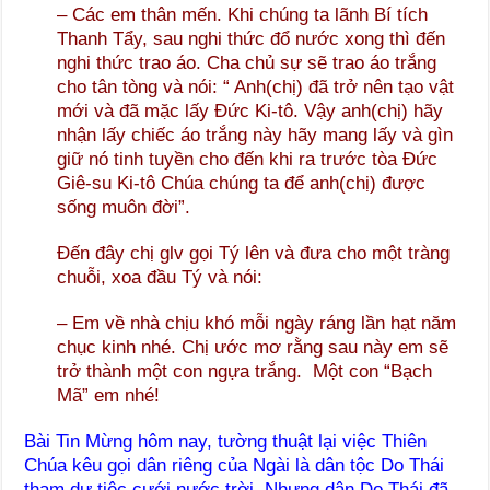
– Các em thân mến. Khi chúng ta lãnh Bí tích
Thanh Tẩy, sau nghi thức đổ nước xong thì đến
nghi thức trao áo. Cha chủ sự sẽ trao áo trắng
cho tân tòng và nói: “ Anh(chị) đã trở nên tạo vật
mới và đã mặc lấy Đức Ki-tô. Vậy anh(chị) hãy
nhận lấy chiếc áo trắng này hãy mang lấy và gìn
giữ nó tinh tuyền cho đến khi ra trước tòa Đức
Giê-su Ki-tô Chúa chúng ta để anh(chị) được
sống muôn đời”.
Đến đây chị glv gọi Tý lên và đưa cho một tràng
chuỗi, xoa đầu Tý và nói:
– Em về nhà chịu khó mỗi ngày ráng lần hạt năm
chục kinh nhé. Chị ước mơ rằng sau này em sẽ
trở thành một con ngựa trắng. Một con “Bạch
Mã” em nhé!
Bài Tin Mừng hôm nay, tường thuật lại việc Thiên
Chúa kêu gọi dân riêng của Ngài là dân tộc Do Thái
tham dự tiệc cưới nước trời. Nhưng dân Do Thái đã