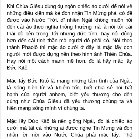
Khi Chúa Giêsu dùng dụ ngôn chiếc áo cưới để nói về
những điều kiện mà kẻ đón nhận Tin Mừng phải có để
được vào Nước Trời, dĩ nhiên Ngài không muốn nói
đến cái áo theo nghĩa thông thường mà là nói tới cái
thái độ bên trong, tới những đức tính, hay nói đúng
hơn đến cái tinh thần mà người đó phải có. Nói theo
thánh Phaolô thì mặc áo cưới ở đây là mặc lấy con
người mới được dựng nên theo hình ảnh Thiên Chúa.
Hay nói một cách mạnh mẽ hơn, đó là hãy mặc lấy
Đức Kitô.
Mặc lấy Đức Kitô là mang những tâm tình của Ngài,
là sống hiền từ và khiêm tốn, biết chia sẻ nỗi bất
hạnh của người anhem, biết yêu thương cho đến
cùng như Chúa Giêsu đã yêu thương chúng ta và
hiến mạng sống mình vì chúng ta.
Mặc lấy Đức Kitô là nên giống Ngài, đó là chiếc áo
cưới mà tất cả những ai được nghe Tin Mừng và đón
nhận lời mời vào Nước Chúa phải mặc lấy. Thế