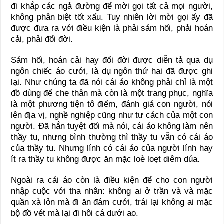
đi khắp các ngả đường để mời gọi tất cả mọi người,
không phân biệt tốt xấu. Tuy nhiên lời mời gọi ấy đã
được đưa ra với điều kiện là phải sám hối, phải hoán
cải, phải đổi đời.
Sám hối, hoán cải hay đổi đời được diễn tả qua dụ
ngôn chiếc áo cưới, là dụ ngôn thứ hai đã được ghi
lại. Như chúng ta đã nói cái áo không phải chỉ là một
đồ dùng để che thân mà còn là một trang phục, nghĩa
là một phương tiện tô điểm, đánh giá con người, nói
lên địa vị, nghề nghiệp cũng như tư cách của một con
người. Đã hẳn tuyệt đối mà nói, cái áo không làm nên
thầy tu, nhưng bình thường thì thầy tu vẫn có cái áo
của thầy tu. Nhưng lính có cái áo của người lính hay
ít ra thầy tu không được ăn mặc loè loẹt diêm dúa.
Ngoài ra cái áo còn là điều kiện để cho con người
nhập cuộc với tha nhân: không ai ở trần và và mặc
quần xà lỏn mà đi ăn đám cưới, trái lại không ai mặc
bộ đồ vét mà lại đi hôi cá dưới ao.