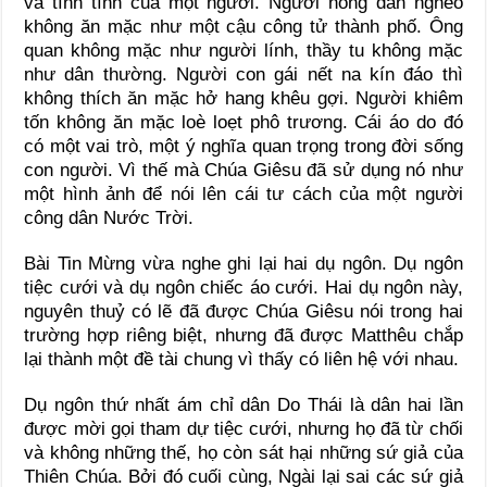
và tính tình của một người. Người nông dân nghèo
không ăn mặc như một cậu công tử thành phố. Ông
quan không mặc như người lính, thầy tu không mặc
như dân thường. Người con gái nết na kín đáo thì
không thích ăn mặc hở hang khêu gợi. Người khiêm
tốn không ăn mặc loè loẹt phô trương. Cái áo do đó
có một vai trò, một ý nghĩa quan trọng trong đời sống
con người. Vì thế mà Chúa Giêsu đã sử dụng nó như
một hình ảnh để nói lên cái tư cách của một người
công dân Nước Trời.
Bài Tin Mừng vừa nghe ghi lại hai dụ ngôn. Dụ ngôn
tiệc cưới và dụ ngôn chiếc áo cưới. Hai dụ ngôn này,
nguyên thuỷ có lẽ đã được Chúa Giêsu nói trong hai
trường hợp riêng biệt, nhưng đã được Matthêu chắp
lại thành một đề tài chung vì thấy có liên hệ với nhau.
Dụ ngôn thứ nhất ám chỉ dân Do Thái là dân hai lần
được mời gọi tham dự tiệc cưới, nhưng họ đã từ chối
và không những thế, họ còn sát hại những sứ giả của
Thiên Chúa. Bởi đó cuối cùng, Ngài lại sai các sứ giả