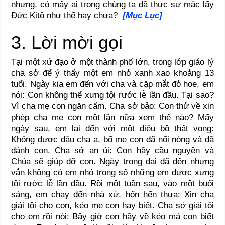
nhưng, có mấy ai trong chúng ta đã thực sự mặc lấy
Đức Kitô như thế hay chưa?
[Mục Lục]
3. Lời mời gọi
Tại một xứ đạo ở một thành phố lớn, trong lớp giáo lý
cha sở để ý thấy một em nhỏ xanh xao khoảng 13
tuổi. Ngày kia em đến với cha và cặp mắt đỏ hoe, em
nói: Con không thể xưng tội rước lễ lần đầu. Tại sao?
Vì cha mẹ con ngăn cấm. Cha sở bảo: Con thử về xin
phép cha mẹ con một lần nữa xem thế nào? Mấy
ngày sau, em lại đến với một điệu bộ thất vọng:
Không được đâu cha ạ, bố mẹ con đã nổi nóng và đã
đánh con. Cha sở an ủi: Con hãy cầu nguyện và
Chúa sẽ giúp đỡ con. Ngày trọng đại đã đến nhưng
vẫn không có em nhỏ trong số những em được xưng
tội rước lễ lần đầu. Rồi một tuần sau, vào một buổi
sáng, em chạy đến nhà xứ, hổn hển thưa: Xin cha
giải tội cho con, kẻo mẹ con hay biết. Cha sở giải tội
cho em rồi nói: Bây giờ con hãy về kẻo má con biết