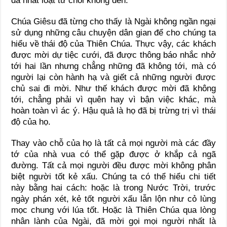
đã nhất loạt từ chối không đến.
Chúa Giêsu đã từng cho thấy là Ngài không ngần ngại
sử dụng những câu chuyện dân gian để cho chúng ta
hiểu về thái độ của Thiên Chúa. Thực vậy, các khách
được mời dự tiệc cưới, đã được thông báo nhắc nhở
tới hai lần nhưng chẳng những đã không tới, mà có
người lại còn hành hạ và giết cả những người được
chủ sai đi mời. Như thế khách được mời đã không
tới, chẳng phải vì quên hay vì bận việc khác, mà
hoàn toàn vì ác ý. Hậu quả là họ đã bị trừng trị vì thái
độ của họ.
Thay vào chỗ của họ là tất cả mọi người mà các đầy
tớ của nhà vua có thể gặp được ở khắp cả ngã
đường. Tất cả mọi người đều được mời không phân
biệt người tốt kẻ xấu. Chúng ta có thể hiểu chi tiết
này bằng hai cách: hoặc là trong Nước Trời, trước
ngày phán xét, kẻ tốt người xấu lẫn lộn như cỏ lùng
mọc chung với lúa tốt. Hoặc là Thiên Chúa qua lòng
nhân lành của Ngài, đã mời gọi mọi người nhất là