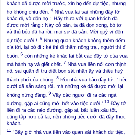
khách đã được mời trước, xin họ đến dự tiệc, nhưng
4
họ không chịu đến.
Nhà vua lại sai những đầy tớ
khác đi, và dặn họ : ‘Hãy thưa với quan khách đã
được mời rằng : Này cỗ bàn, ta đã dọn xong, bò tơ
và thú béo đã hạ rồi, mọi sự đã sẵn. Mời quý vị đến
5
dự tiệc cưới !’
Nhưng quan khách không thèm đếm
xỉa tới, lại bỏ đi : kẻ thì đi thăm nông trại, người thì đi
6
buôn,
còn những kẻ khác lại bắt các đầy tớ của vua
7
mà hành hạ và giết chết.
Nhà vua liền nổi cơn thịnh
nộ, sai quân đi tru diệt bọn sát nhân ấy và thiêu huỷ
8
thành phố của chúng.
Rồi nhà vua bảo đầy tớ : ‘Tiệc
cưới đã sẵn sàng rồi, mà những kẻ đã được mời lại
9
không xứng đáng.
Vậy các ngươi đi ra các ngả
10
đường, gặp ai cũng mời hết vào tiệc cưới.’
Đầy tớ
liền đi ra các nẻo đường, gặp ai, bất luận xấu tốt,
cũng tập hợp cả lại, nên phòng tiệc cưới đã đầy thực
khách.
11
“Bấy giờ nhà vua tiến vào quan sát khách dự tiệc,