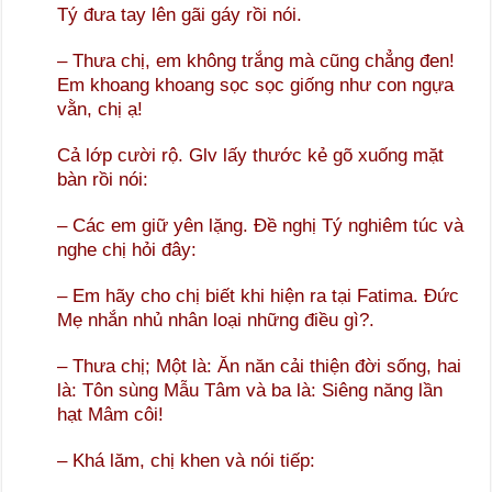
Tý đưa tay lên gãi gáy rồi nói.
– Thưa chị, em không trắng mà cũng chẳng đen!
Em khoang khoang sọc sọc giống như con ngựa
vằn, chị ạ!
Cả lớp cười rộ. Glv lấy thước kẻ gõ xuống mặt
bàn rồi nói:
– Các em giữ yên lặng. Đề nghị Tý nghiêm túc và
nghe chị hỏi đây:
– Em hãy cho chị biết khi hiện ra tại Fatima. Đức
Mẹ nhắn nhủ nhân loại những điều gì?.
– Thưa chị; Một là: Ăn năn cải thiện đời sống, hai
là: Tôn sùng Mẫu Tâm và ba là: Siêng năng lần
hạt Mâm côi!
– Khá lăm, chị khen và nói tiếp: