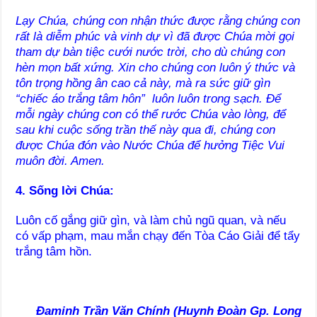
Lạy Chúa, chúng con nhận thức được rằng chúng con
rất là diễm phúc và vinh dự vì đã được Chúa mời gọi
tham dự bàn tiệc cưới nước trời, cho dù chúng con
hèn mọn bất xứng. Xin cho chúng con luôn ý thức và
tôn trọng hồng ân cao cả này, mà ra sức giữ gìn
“chiếc áo trắng tâm hôn” luôn luôn trong sạch. Để
mỗi ngày chúng con có thể rước Chúa vào lòng, để
sau khi cuộc sống trần thế này qua đi, chúng con
được Chúa đón vào Nước Chúa để hưởng Tiệc Vui
muôn đời. Amen.
4. Sống lời Chúa:
Luôn cố gắng giữ gìn, và làm chủ ngũ quan, và nếu
có vấp phạm, mau mắn chạy đến Tòa Cáo Giải để tẩy
trắng tâm hồn.
Đaminh Trần Văn Chính (Huynh Đoàn Gp. Long