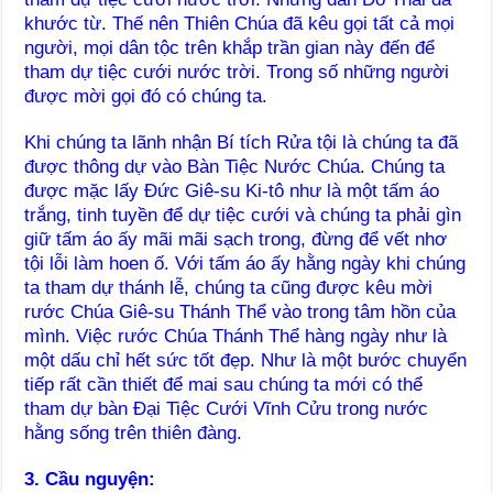
khước từ. Thế nên Thiên Chúa đã kêu gọi tất cả mọi
người, mọi dân tộc trên khắp trần gian này đến để
tham dự tiệc cưới nước trời. Trong số những người
được mời gọi đó có chúng ta.
Khi chúng ta lãnh nhận Bí tích Rửa tội là chúng ta đã
được thông dự vào Bàn Tiệc Nước Chúa. Chúng ta
được mặc lấy Đức Giê-su Ki-tô như là một tấm áo
trắng, tinh tuyền để dự tiệc cưới và chúng ta phải gìn
giữ tấm áo ấy mãi mãi sạch trong, đừng để vết nhơ
tội lỗi làm hoen ố. Với tấm áo ấy hằng ngày khi chúng
ta tham dự thánh lễ, chúng ta cũng được kêu mời
rước Chúa Giê-su Thánh Thể vào trong tâm hồn của
mình. Việc rước Chúa Thánh Thể hàng ngày như là
một dấu chỉ hết sức tốt đẹp. Như là một bước chuyển
tiếp rất cần thiết để mai sau chúng ta mới có thể
tham dự bàn Đại Tiệc Cưới Vĩnh Cửu trong nước
hằng sống trên thiên đàng.
3. Cầu nguyện: