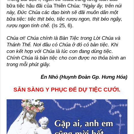
bữa tiệc hậu đãi của Thiên Chúa:
“Ngày ấy, trên núi
này, Đức Chúa các đạo binh sẽ đãi muôn dân một
bữa tiệc: tiệc thịt béo, tiệc rượu ngon, thịt béo ngậy,
rượu ngon tinh chế.
(Is 25, 6).
Chúa ơi! Chúa chính là Bàn Tiệc trong Lời Chúa và
Thánh Thể. Nơi đâu có Chúa ở đó có bàn tiệc. Khi
con kết hợp với Chúa là lúc con đang dùng tiệc.
Chính Chúa là bàn tiệc cho con được no thỏa bình an
trong mỗi phút giây.
Én Nhỏ (Huynh Đoàn Gp. Hưng Hóa)
SẴN SÀNG Y PHỤC ĐỂ DỰ TIỆC CƯỚI.