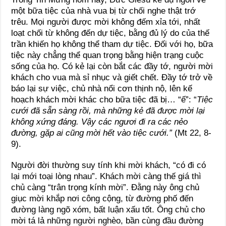
một bữa tiệc của nhà vua bị từ chối nghe thật trớ
trêu. Mọi người được mời không đếm xỉa tới, nhất
loạt chối từ không đến dự tiệc, bằng đủ lý do của thế
trần khiến họ không thể tham dự tiệc. Đối với họ, bữa
tiệc này chẳng thể quan trọng bằng hiện trạng cuộc
sống của họ. Có kẻ lại còn bắt các đầy tớ, người mời
khách cho vua mà sỉ nhục và giết chết. Đầy tớ trở về
báo lại sự việc, chủ nhà nổi cơn thịnh nộ, lên kế
hoạch khách mời khác cho bữa tiệc đã bị… “ế”: “
Tiệc
cưới đã sẵn sàng rồi, mà những kẻ đã được mời lại
không xứng đáng. Vậy các ngươi đi ra các nẻo
đường, gặp ai cũng mời hết vào tiệc cưới.”
(Mt 22, 8-
9).
Người đời thường suy tính khi mời khách, “có đi có
lại mới toại lòng nhau”. Khách mời càng thế giá thì
chủ càng “trân trọng kính mời”. Đằng này ông chủ
giục mời khắp nơi công cộng, từ đường phố đến
đường làng ngõ xóm, bất luận xấu tốt. Ông chủ cho
mời tá lả những người nghèo, bần cùng đầu đường