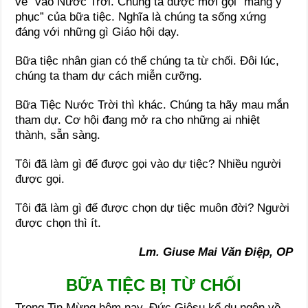
vé” vào Nước Trời. Chúng ta được mời gọi “mang y
phục” của bữa tiệc. Nghĩa là chúng ta sống xứng
đáng với những gì Giáo hội dạy.
Bữa tiệc nhân gian có thể chúng ta từ chối. Đôi lúc,
chúng ta tham dự cách miễn cưỡng.
Bữa Tiệc Nước Trời thì khác. Chúng ta hãy mau mắn
tham dự. Cơ hội đang mở ra cho những ai nhiệt
thành, sẵn sàng.
Tôi đã làm gì để được gọi vào dự tiệc? Nhiều người
được gọi.
Tôi đã làm gì để được chọn dự tiệc muôn đời? Người
được chọn thì ít.
Lm. Giuse Mai Văn Điệp, OP
BỮA TIỆC BỊ TỪ CHỐI
Trong Tin Mừng hôm nay, Đức Giêsu kể dụ ngôn về