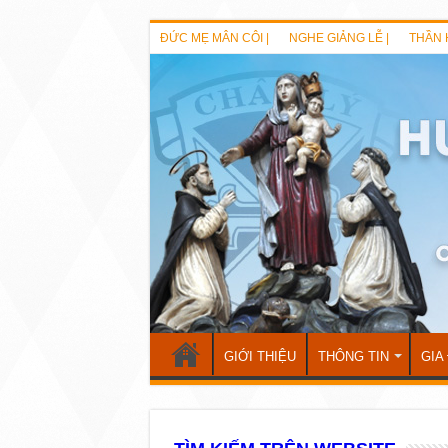
ĐỨC MẸ MÂN CÔI |
NGHE GIẢNG LỄ |
THẦN 
GIỚI THIỆU
THÔNG TIN
GIA