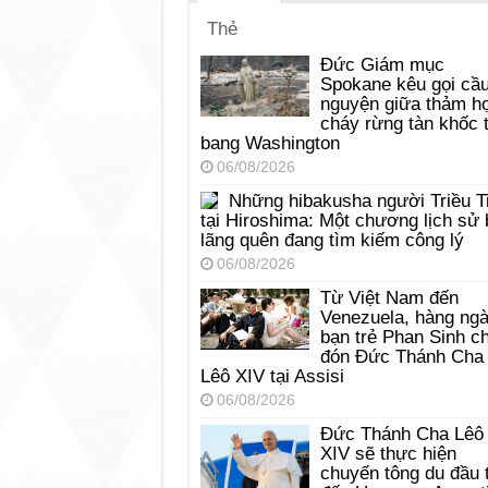
Thẻ
Đức Giám mục
Spokane kêu gọi cầ
nguyện giữa thảm h
cháy rừng tàn khốc t
bang Washington
06/08/2026
Những hibakusha người Triều T
tại Hiroshima: Một chương lịch sử 
lãng quên đang tìm kiếm công lý
06/08/2026
Từ Việt Nam đến
Venezuela, hàng ng
bạn trẻ Phan Sinh c
đón Đức Thánh Cha
Lêô XIV tại Assisi
06/08/2026
Đức Thánh Cha Lêô
XIV sẽ thực hiện
chuyến tông du đầu 