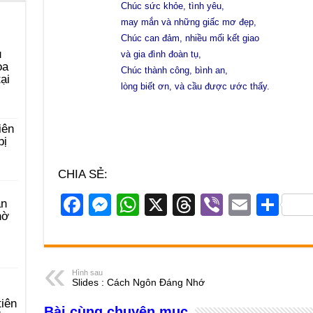
Chúc sức khỏe, tình yêu,
may mắn và những giấc mơ đẹp,
Chúc can đảm, nhiều mối kết giao
u
và gia đình đoàn tụ,
ọa
Chúc thành công, bình an,
ại
lòng biết ơn, và cầu được ước thấy.
iên
bị
CHIA SẺ:
F
M
W
X
T
Vi
E
S
àn
hờ
a
e
h
hr
b
m
h
c
ss
at
e
er
ail
ar
e
e
s
a
e
Hình sau
Slides : Cách Ngôn Đáng Nhớ
b
n
A
d
tiên
Bài cùng chuyên mục