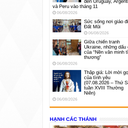
đến Uruguay, Argent
và Peru vào tháng 11
06/08/2026
Sức sống nơi giáo đ
Đất Mũi
06/08/2026
Giữa chiến tranh
Ukraine, những dấu 
của “Nền văn minh t
thương”
06/08/2026
Thập giá: Lời mời gọ
của tình yêu
(07.08.2026 – Thứ 
tuần XVIII Thường
Niên)
06/08/2026
HẠNH CÁC THÁNH