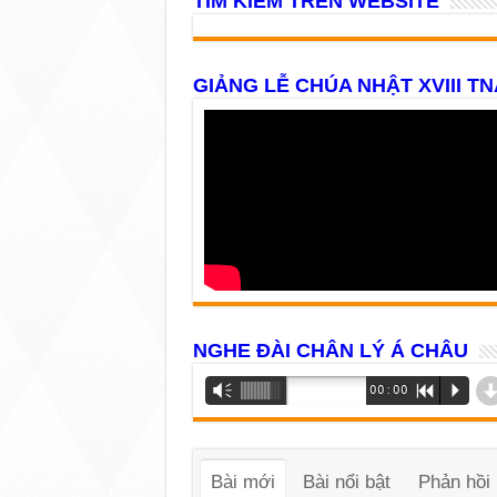
TÌM KIẾM TRÊN WEBSITE
GIẢNG LỄ CHÚA NHẬT XVIII TN
NGHE ĐÀI CHÂN LÝ Á CHÂU
Trình
Vm
00:00
R
P
phát
âm
thanh
Bài mới
Bài nổi bật
Phản hồi