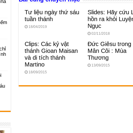
o
g
p
s
ina
o
er
p
Tư liệu ngày thứ sáu
Slides: Hãy cứu 
k
tuần thánh
hồn ra khỏi Luyệ
iểm
Ngục
18/04/2019
02/11/2018
Clips: Các kỷ vật
Đức Giêsu trong
chỉ
thánh Gioan Maisan
Mân Côi : Mùa
ình
và di tích thánh
Thương
Martino
13/09/2015
18/09/2015
i
Sáu