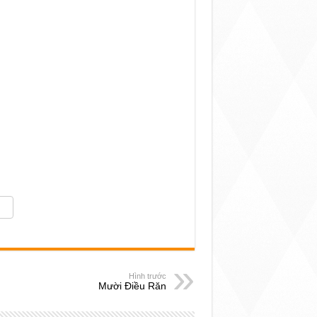
Hình trước
Mười Điều Răn