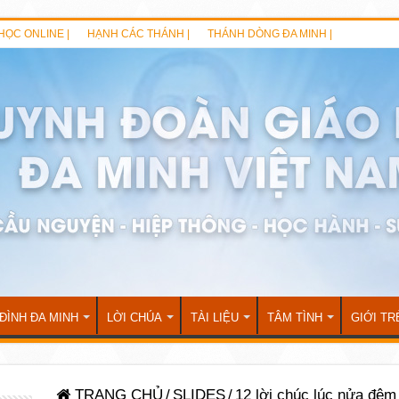
HỌC ONLINE |
HẠNH CÁC THÁNH |
THÁNH DÒNG ĐA MINH |
 ĐÌNH ĐA MINH
LỜI CHÚA
TÀI LIỆU
TÂM TÌNH
GIỚI TR
TRANG CHỦ
/
SLIDES
/
12 lời chúc lúc nửa đêm