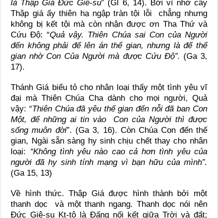
là Thập Giá Đức Giê-su
” (Gl 6, 14). Bởi vì nhờ cây
Thập giá ấy thiên hạ ngập tràn tội lỗi chẳng nhưng
không bị kết tội mà còn nhận được ơn Tha Thứ và
Cứu Độ: “
Quả vậy. Thiên Chúa sai Con của Người
đến không phải để lên án thế gian, nhưng là để thế
gian nhờ Con Của Người mà được Cứu Độ
”.
(Ga 3,
17).
Thánh Giá biểu tỏ cho nhân loại thấy một tình yêu vĩ
đại mà Thiên Chúa Cha dành cho mọi người, Quả
vậy: “
Thiên Chúa đã yêu thế gian đến nỗi đã ban Con
Một, để những ai tin vào Con của Người thì được
sống muôn đời
”. (Ga 3, 16). Còn Chúa Con đến thế
gian, Ngài sẵn sàng hy sinh chịu chết thay cho nhân
loại:
“Không tình yêu nào cao cả hơn tình yêu của
người đã hy sinh tính mạng vì bạn hữu của mình”.
(Ga 15, 13)
Về hình thức. Thập Giá được hình thành bởi một
thanh dọc và một thanh ngang. Thanh dọc nói nên
Đức Giê-su Kt-tô là Đấng nối kết giữa Trời và đất;