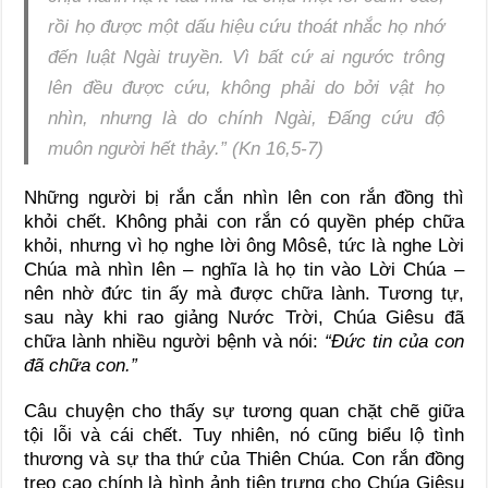
rồi họ được một dấu hiệu cứu thoát nhắc họ nhớ
đến luật Ngài truyền. Vì bất cứ ai ngước trông
lên đều được cứu, không phải do bởi vật họ
nhìn, nhưng là do chính Ngài, Đấng cứu độ
muôn người hết thảy.” (Kn 16,5-7)
Những người bị rắn cắn nhìn lên con rắn đồng thì
khỏi chết. Không phải con rắn có quyền phép chữa
khỏi, nhưng vì họ nghe lời ông Môsê, tức là nghe Lời
Chúa mà nhìn lên – nghĩa là họ tin vào Lời Chúa –
nên nhờ đức tin ấy mà được chữa lành. Tương tự,
sau này khi rao giảng Nước Trời, Chúa Giêsu đã
chữa lành nhiều người bệnh và nói:
“Đức tin của con
đã chữa con.”
Câu chuyện cho thấy sự tương quan chặt chẽ giữa
tội lỗi và cái chết. Tuy nhiên, nó cũng biểu lộ tình
thương và sự tha thứ của Thiên Chúa. Con rắn đồng
treo cao chính là hình ảnh tiên trưng cho Chúa Giêsu