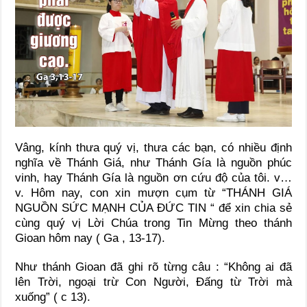
Vâng, kính thưa quý vị, thưa các bạn, có nhiều định
nghĩa về Thánh Giá, như Thánh Gía là nguồn phúc
vinh, hay Thánh Gía là nguồn ơn cứu độ của tôi. v…
v. Hôm nay, con xin mượn cụm từ “THÁNH GIÁ
NGUỒN SỨC MẠNH CỦA ĐỨC TIN “ để xin chia sẻ
cùng quý vị Lời Chúa trong Tin Mừng theo thánh
Gioan hôm nay ( Ga , 13-17).
Như thánh Gioan đã ghi rõ từng câu : “Không ai đã
lên Trời, ngoại trừ Con Người, Đấng từ Trời mà
xuống” ( c 13).