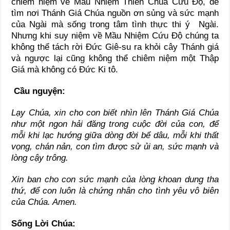
chiêm niệm về Mầu Nhiệm Thiên Chúa Cứu Độ, để
tìm nơi Thánh Giá Chúa nguồn ơn sủng và sức mạnh
của Ngài mà sống trong tâm tình thực thi ý Ngài.
Nhưng khi suy niệm về Mầu Nhiệm Cứu Độ chúng ta
không thể tách rời Đức Giê-su ra khỏi cây Thánh giá
và ngược lại cũng không thể chiêm niệm một Thập
Giá mà không có Đức Ki tô.
Cầu nguyện:
Lạy Chúa, xin cho con biết nhìn lên Thánh Giá Chúa
như một ngon hải đăng trong
cuộc đời của con, để
mỗi khi lạc hướng giữa dòng đời bể dâu, mỗi khi thất
vọng, chán nản, con tìm được sử ủi an, sức mạnh và
lòng cậy trông.
Xin ban cho con sức mạnh của lòng khoan dung tha
thứ, để con luôn là chứng nhân cho tình yêu vô biên
của Chúa. Amen.
Sống Lời Chúa: