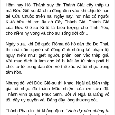
Hôm nay Hội Thánh suy tôn Thánh Giá; cây thập tự
mà Đức Giê-su đã chiu đóng đinh vào khi chịu tử nạn
để Cứu Chuộc thiên hạ. Ngày nay, nơi nào có người
Ki-tô hữu thì nơi ấy có Cây Thánh Giá. Thánh Giá
của Đức Giê-su Ki-tô là biểu tượng cho Tình Yêu,
cho niềm hy vọng và cho sự sống đời đời…
Ngày xưa, khi Đế quốc Rôma đô hộ dân tộc Do Thái,
thì nhà cầm quyền sẽ đóng đinh những kẻ phạm tội
nguy hiểm như; giết người, phản loạn vào thập giá.
Với mục đích là làm cho kẻ bị kết án tử hình phải bị
chết từ từ trong đau đớn về thể xác và tủi nhục trong
tâm hồn.
Nhưng đối với Đức Giê-su thì khác. Ngài đã biến thập
giá tủi nhục đó thành Mầu nhiệm của ơn cứu độ.
Thành vinh quang Phục Sinh. Bởi vì Ngài là Đấng vô
tội, đầy uy quyền và Đấng đầy lòng thương xót.
Thánh Phao-lô thì khẳng định: “
Vinh dự của chúng ta