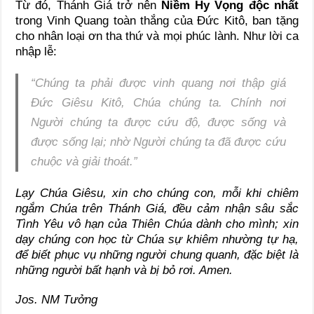
Từ đó, Thánh Giá trở nên
Niềm Hy Vọng độc nhất
trong Vinh Quang toàn thắng của Đức Kitô, ban tặng
cho nhân loại ơn tha thứ và mọi phúc lành. Như lời ca
nhập lễ:
“Chúng ta phải được vinh quang nơi thập giá
Đức Giêsu Kitô, Chúa chúng ta. Chính nơi
Người chúng ta được cứu độ, được sống và
được sống lại; nhờ Người chúng ta đã được cứu
chuộc và giải thoát.”
Lạy Chúa Giêsu, xin cho chúng con, mỗi khi chiêm
ngắm Chúa trên Thánh Giá, đều cảm nhận sâu sắc
Tình Yêu vô hạn của Thiên Chúa dành cho mình; xin
dạy chúng con học từ Chúa sự khiêm nhường tự hạ,
để biết phục vụ những người chung quanh, đặc biệt là
những người bất hạnh và bị bỏ rơi. Amen.
Jos. NM Tưởng