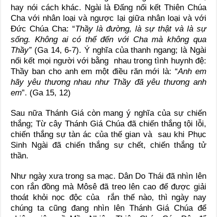
hay nói cách khác. Ngài là Đấng nối kết Thiên Chúa
Cha với nhân loại và ngược lại giữa nhân loại và với
Đức Chúa Cha: “
Thầy là đường, là sự thật và là sự
sống. Không ai có thể đến với Cha mà không qua
Thầy”
(Ga 14, 6-7). Ý nghĩa của thanh ngang; là Ngài
nối kết mọi người với bằng nhau trong tình huynh đệ:
Thầy ban cho anh em một điều răn mới là: “
Anh em
hãy yêu thương nhau như Thầy đã yêu thương anh
em
”. (Ga 15, 12)
Sau nữa Thánh Giá còn mang ý nghĩa của sự chiến
thắng; Từ cây Thánh Giá Chúa đã chiến thắng tội lỗi,
chiến thắng sự tàn ác của thế gian và sau khi Phục
Sinh Ngài đã chiến thắng sự chết, chiến thắng tử
thần.
Như ngày xưa trong sa mạc. Dân Do Thái đã nhìn lên
con rắn đồng mà Môsê đã treo lên cao để được giải
thoát khỏi nọc độc của rắn thế nào, thì ngày nay
chúng ta cũng đang nhìn lên Thánh Giá Chúa để