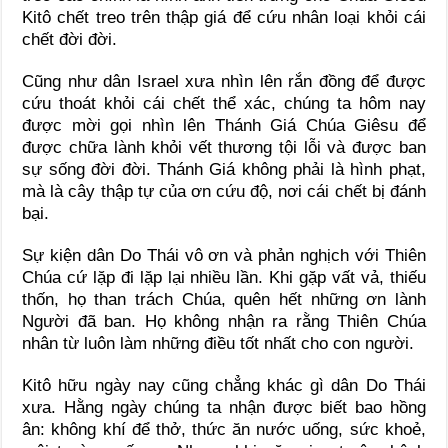
Kitô chết treo trên thập giá để cứu nhân loại khỏi cái
chết đời đời.
Cũng như dân Israel xưa nhìn lên rắn đồng để được
cứu thoát khỏi cái chết thể xác, chúng ta hôm nay
được mời gọi nhìn lên Thánh Giá Chúa Giêsu để
được chữa lành khỏi vết thương tội lỗi và được ban
sự sống đời đời. Thánh Giá không phải là hình phạt,
mà là cây thập tự của ơn cứu độ, nơi cái chết bị đánh
bại.
Sự kiện dân Do Thái vô ơn và phản nghịch với Thiên
Chúa cứ lặp đi lặp lại nhiều lần. Khi gặp vất vả, thiếu
thốn, họ than trách Chúa, quên hết những ơn lành
Người đã ban. Họ không nhận ra rằng Thiên Chúa
nhân từ luôn làm những điều tốt nhất cho con người.
Kitô hữu ngày nay cũng chẳng khác gì dân Do Thái
xưa. Hằng ngày chúng ta nhận được biết bao hồng
ân: không khí để thở, thức ăn nước uống, sức khoẻ,