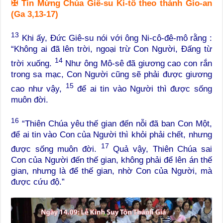
✠
Tin Mừng Chúa Giê-su Ki-tô theo thánh Gio-an
(Ga 3,13-17)
13
Khi ấy, Đức Giê-su nói với ông Ni-cô-đê-mô rằng :
“Không ai đã lên trời, ngoại trừ Con Người, Đấng từ
14
trời xuống.
Như ông Mô-sê đã giương cao con rắn
trong sa mạc, Con Người cũng sẽ phải được giương
15
cao như vậy,
để ai tin vào Người thì được sống
muôn đời.
16
“Thiên Chúa yêu thế gian đến nỗi đã ban Con Một,
để ai tin vào Con của Người thì khỏi phải chết, nhưng
17
được sống muôn đời.
Quả vậy, Thiên Chúa sai
Con của Người đến thế gian, không phải để lên án thế
gian, nhưng là để thế gian, nhờ Con của Người, mà
được cứu độ.”