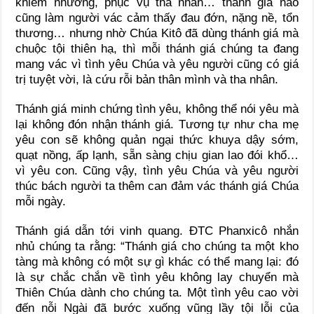
khiêm nhường, phục vụ tha nhân… thánh giá nào
cũng làm người vác cảm thấy đau đớn, nặng nề, tổn
thương… nhưng nhờ Chúa Kitô đã dùng thánh giá mà
chuộc tội thiên hạ, thì mỗi thánh giá chúng ta đang
mang vác vì tình yêu Chúa và yêu người cũng có giá
trị tuyệt vời, là cứu rỗi bản thân mình và tha nhân.
Thánh giá minh chứng tình yêu, không thể nói yêu mà
lại không đón nhận thánh giá. Tương tự như cha mẹ
yêu con sẽ không quản ngại thức khuya dậy sớm,
quạt nồng, ấp lạnh, sẵn sàng chịu gian lao đói khổ…
vì yêu con. Cũng vậy, tình yêu Chúa và yêu người
thúc bách người ta thêm can đảm vác thánh giá Chúa
mỗi ngày.
Thánh giá dẫn tới vinh quang. ĐTC Phanxicô nhắn
nhủ chúng ta rằng: “Thánh giá cho chúng ta một kho
tàng mà không có một sự gì khác có thể mang lại: đó
là sự chắc chắn về tình yêu không lay chuyển mà
Thiên Chúa dành cho chúng ta. Một tình yêu cao vời
đến nỗi Ngài đã bước xuống vũng lầy tội lỗi của