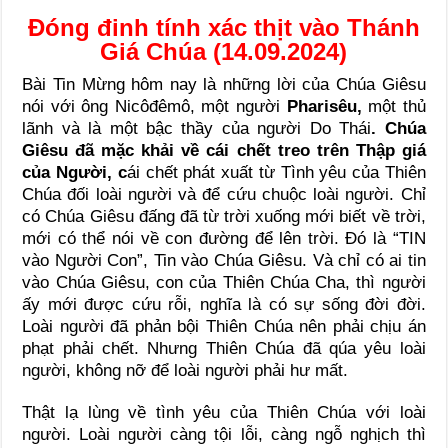
Đóng đinh tính xác thịt vào Thánh
Giá Chúa (14.09.2024)
Bài Tin Mừng hôm nay là những lời của Chúa Giêsu
nói với ông Nicôđêmô, một người
Pharisêu,
một thủ
lãnh và là một bậc thầy của người Do Thái
. Chúa
Giêsu đã mặc khải về cái chết treo trên Thập giá
của Người, c
ái chết phát xuất từ Tình yêu của Thiên
Chúa đối loài người và để cứu chuộc loài người. Chỉ
có Chúa Giêsu đấng đã từ trời xuống mới biết về trời,
mới có thể nói về con đường để lên trời. Đó là “TIN
vào Người Con”, Tin vào Chúa Giêsu. Và chỉ có ai tin
vào Chúa Giêsu, con của Thiên Chúa Cha, thì người
ấy mới được cứu rỗi, nghĩa là có sự sống đời đời.
Loài người đã phản bội Thiên Chúa nên phải chịu án
phạt phải chết. Nhưng Thiên Chúa đã qúa yêu loài
người, không nỡ để loài người phải hư mất.
Thật lạ lùng về tình yêu của Thiên Chúa với loài
người. Loài người càng tội lỗi, càng ngỗ nghịch thì