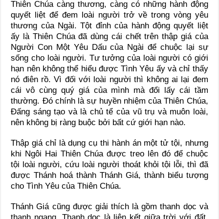
Thiên Chúa càng thương, càng có những hành động
quyết liệt để đem loài người trở về trong vòng yêu
thương của Ngài. Tột đỉnh của hành động quyết liệt
ấy là Thiên Chúa đã dùng cái chết trên thập giá của
Người Con Một Yêu Dấu của Ngài để chuộc lại sự
sống cho loài người. Tư tưởng của loài người có giới
hạn nên không thể hiểu được Tình Yêu ấy và chỉ thấy
nó điên rồ. Vì đối với loài người thì không ai lại đem
cái vô cùng quý giá của mình mà đổi lấy cái tầm
thường. Đó chính là sự huyền nhiệm của Thiên Chúa,
Đấng sáng tạo và là chủ tể của vũ trụ và muôn loài,
nên không bị ràng buộc bởi bất cứ giới hạn nào.
Thập giá chỉ là dụng cụ thi hành án một tử tội, nhưng
khi Ngôi Hai Thiên Chúa được treo lên đó để chuộc
tội loài người, cứu loài người thoát khỏi tội lỗi, thì đã
được Thánh hoá thành Thánh Giá, thành biểu tượng
cho Tình Yêu của Thiên Chúa.
Thánh Giá cũng được giải thích là gồm thanh dọc và
thanh ngang. Thanh dọc là liên kết giữa trời với đất,