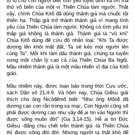
tỏ lộ cho con người biết tình yêu tuyệt đỉnh và ơn tha
thứ vô biên của một vị Thiên Chúa làm người. Thật
vậy, chính Chúa Kitô đã dùng thánh giá mà chuộc tội
thiên hạ. Thập giá trở thành thánh giá vì mang tình
yêu của Thiên Chúa làm người. Không có tình yêu thì
thập giá không là thánh giá. Thánh giá là “vũ khí”
Chúa Kitô dùng để cứu độ nhân loại: “Khi Ta được
dương lên khỏi mặt đất, Ta sẽ kéo mọi người lên
cùng Ta”. Mỗi khi làm dấu thánh giá, chúng ta tuyên
xưng một chân lý cao cả của Thiên Chúa Ba Ngôi.
Mầu nhiệm thánh giá là một mầu nhiện vĩ đại của Kitô
giáo.
Mầu nhiệm này, được loan báo trong thời Cựu ước,
sách Dân số 21,4-9. Và hôm nay, Chúa Giêsu giải
thích cho ông Nicôđêmô biết: “Như ông Môsê đã
dương cao con rắn trong sa mạc, Con Người cũng sẽ
phải được dương cao như vậy để ai tin vào Người thì
được sống muôn đời” (Ga 3,14-15). Hễ ai tin Đức
Giêsu -đấng chịu chết trên thánh giá -là Thiên Chúa
thì được sống đời đời. Nhưng người ta thật khó để