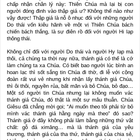
chấp nhận chân lý này: Thiên Chúa mà lại bị con
người đóng đinh vào thập giá ư? Không thể nào như
vậy được! Thập giá là nỗ ô nhục đối với những người
Do thái vốn kiêu hãnh về một vị Thiên Chúa bách
chiến bách thắng, là sự điên rồ đối với người Hi lạp
thông thái.
Không chỉ đối với người Do thái và người Hy lạp mà
thôi, cả chúng ta thời nay nữa, thánh giá có thể là cớ
làm chúng ta xa Chúa. Có biết bao người lúc bình an
hoan lạc thì sốt sắng tin Chúa đi thờ, đi lễ với cộng
đoàn rất vui vẻ nhưng khi nhận lấy thánh giá Chúa,
thì ôi thôi, nguyền rủa, bất mãn và bỏ Chúa, bỏ đạo…
Một số người tin Chúa nhưng lại không muốn vác
thánh giá Chúa, đó thật là một sự mâu thuẫn. Chúa
Giêsu đã chẳng mời gọi; “Ai muốn theo tôi phải từ bỏ
mình vác thánh giá hằng ngày mà theo” đó sao?
Thánh giá ở đây không phải làm bằng những thứ vật
chất: gỗ đá ximăng… mà là thánh giá của yêu
thương, thánh giá của tha thứ, thánh giá của chia sẻ,