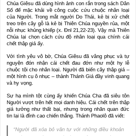
Chúa Giêsu đã dùng hình ảnh con rắn trong sách Dân
Số để mặc khải về công cuộc cứu chuộc nhân loại
của Người. Trong mắt người Do Thái, kẻ bị xử chết
treo trên cây gỗ là kẻ bị Thiên Chúa nguyền rủa, một
nỗi nhục khủng khiếp (x. Đnl 21,22-23). Vậy mà Thiên
Chúa lại chọn cách cứu độ nhân loại qua chính cái
chết thập giá ấy.
Với tình yêu vô bờ, Chúa Giêsu đã vâng phục và tự
nguyện đón nhận cái chết đau đớn như một hy lễ
chuộc tội cho nhân loại. Người đã biến cây thập giá –
một hình cụ ô nhục – thành Thánh Giá đầy vinh quang
và hy vọng.
Sự hạ mình tột cùng ấy khiến Chúa Cha đã siêu tôn
Người vượt trên hết mọi danh hiệu. Cái chết trên thập
giá tưởng như thất bại, nhưng trong nhãn quan đức
tin lại là đỉnh cao chiến thắng. Thánh Phaolô đã viết:
“Người đã xóa bỏ văn tự với những điều khoản