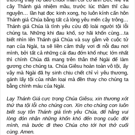
cây Thánh giá nhiệm mầu, trước lúc thầm thĩ cầu
nguyện… lần hạt đọc kinh xong, họ luôn kính cẩn hôn
Thánh giá Chúa bằng tất cả lòng yêu mến cậy trông…
Thánh giá Chúa là tình yêu cứu độ loài người tội lỗi
chúng ta. Những khi đau khổ, sợ hãi khốn cùng…ta
biết nhìn lên Thánh giá Chúa và suy gẫm về cuộc tử
nạn của Ngài, ta sẽ liền cảm thấy vơi đi nỗi đau nơi
mình, bởi tất cả những cái đau đớn khổ nhục lớn nhất
thì chính Chúa đã mang trên thân thể Ngài để làm
gương cho chúng ta. Chúa Giêsu hoàn toàn vô tội, ấy
vậy mà Ngài đã hy sinh chịu chết chỉ vì yêu thương,
gánh lấy tội của nhân loại mà đền thay cho chúng ta
bằng chính máu của Ngài.
Lạy Thánh Giá cực trọng Chúa Giêsu, xin thương xót
thứ tha tội lỗi cho chúng con. Xin cho chúng con luôn
biết suy tôn Thánh giá tình yêu Chúa, để hằng vui
lòng đón nhận những khốn khó đến trong cuộc đời
mình, mà bước đi theo Chúa cho tới hơi thở cuối
cùng. Amen.