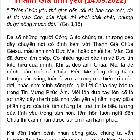
Thánh Giá tình yêu (14.09.2022)
“ Thiên Chúa yêu thế gian đến nỗi đã ban con một, để
ai tin vào Con của Ngài thì khỏi phải chết, nhưng
được sống muôn đời.”
(Gn 3,16)
Đa số những người Công Giáo chúng ta, thường đeo
dây chuyền nơi cổ đính kèm với Thánh Giá Chúa
Giêsu, mẫu ảnh nhỏ Đức Mẹ, hoặc chuỗi hạt Mân Côi
đã được làm phép. Có nhiều người xác tín về Đức tin
kitô hữu của mình: Khi ta đeo ảnh Chúa, Mẹ, là để
mình luôn nhớ có Chúa, Đức Mẹ cùng đồng hành
trong cuộc sống, luôn ở với ta trong mọi biến cố cuộc
đời, nhắc nhở mình sống tốt, giữ Lời Chúa dạy bảo ta
trong Tin Mừng Phúc Âm. Mỗi lần đưa tay lên cổ là
sờ thấy cây thánh giá nhỏ vẫn yên vị nằm ngay giữa
phần ngực của trái tim chúng ta, trái tim là biểu tượng
của tình yêu trong tâm hồn, tâm hồn luôn nghĩ đến
Chúa thì cảm nhận được sự bình an hạnh phúc.
Khi đến thăm bệnh nhân công giáo, chúng ta vẫn
thường thấy họ đeo chuỗi mân côi có ảnh Đức Mẹ và