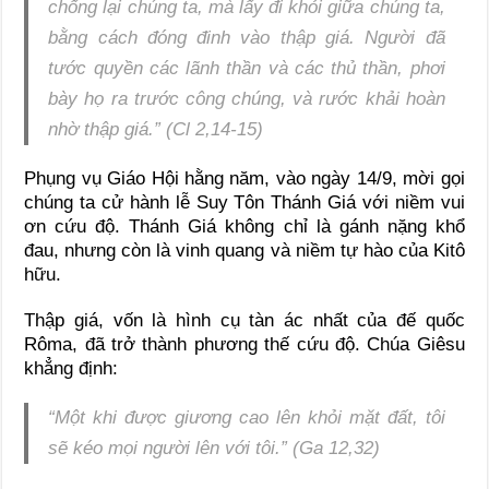
chống lại chúng ta, mà lấy đi khỏi giữa chúng ta,
bằng cách đóng đinh vào thập giá. Người đã
tước quyền các lãnh thần và các thủ thần, phơi
bày họ ra trước công chúng, và rước khải hoàn
nhờ thập giá.” (Cl 2,14-15)
Phụng vụ Giáo Hội hằng năm, vào ngày 14/9, mời gọi
chúng ta cử hành lễ Suy Tôn Thánh Giá với niềm vui
ơn cứu độ. Thánh Giá không chỉ là gánh nặng khổ
đau, nhưng còn là vinh quang và niềm tự hào của Kitô
hữu.
Thập giá, vốn là hình cụ tàn ác nhất của đế quốc
Rôma, đã trở thành phương thế cứu độ. Chúa Giêsu
khẳng định:
“Một khi được giương cao lên khỏi mặt đất, tôi
sẽ kéo mọi người lên với tôi.” (Ga 12,32)