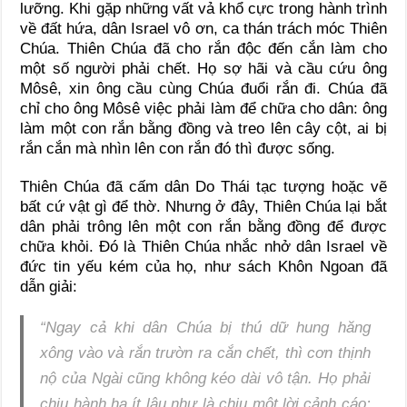
lưỡng. Khi gặp những vất vả khổ cực trong hành trình
về đất hứa, dân Israel vô ơn, ca thán trách móc Thiên
Chúa. Thiên Chúa đã cho rắn độc đến cắn làm cho
một số người phải chết. Họ sợ hãi và cầu cứu ông
Môsê, xin ông cầu cùng Chúa đuổi rắn đi. Chúa đã
chỉ cho ông Môsê việc phải làm để chữa cho dân: ông
làm một con rắn bằng đồng và treo lên cây cột, ai bị
rắn cắn mà nhìn lên con rắn đó thì được sống.
Thiên Chúa đã cấm dân Do Thái tạc tượng hoặc vẽ
bất cứ vật gì để thờ. Nhưng ở đây, Thiên Chúa lại bắt
dân phải trông lên một con rắn bằng đồng để được
chữa khỏi. Đó là Thiên Chúa nhắc nhở dân Israel về
đức tin yếu kém của họ, như sách Khôn Ngoan đã
dẫn giải:
“Ngay cả khi dân Chúa bị thú dữ hung hăng
xông vào và rắn trườn ra cắn chết, thì cơn thịnh
nộ của Ngài cũng không kéo dài vô tận. Họ phải
chịu hành hạ ít lâu như là chịu một lời cảnh cáo;