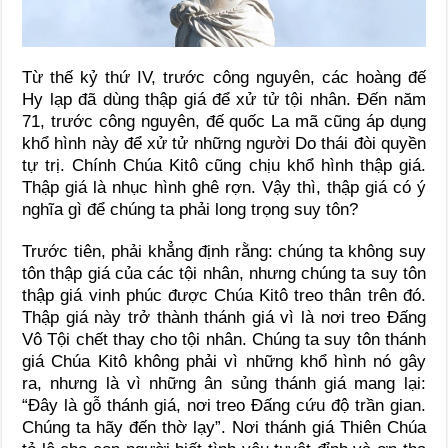
Từ thế kỷ thứ IV, trước công nguyên, các hoàng đế
Hy lạp đã dùng thập giá để xử tử tội nhân. Đến năm
71, trước công nguyên, đế quốc La mã cũng áp dụng
khổ hình này để xử tử những người Do thái đòi quyền
tự trị. Chính Chúa Kitô cũng chịu khổ hình thập giá.
Thập giá là nhục hình ghê rợn. Vậy thì, thập giá có ý
nghĩa gì để chúng ta phải long trọng suy tôn?
Trước tiên, phải khẳng định rằng: chúng ta không suy
tôn thập giá của các tội nhân, nhưng chúng ta suy tôn
thập giá vinh phúc được Chúa Kitô treo thân trên đó.
Thập giá này trở thành thánh giá vì là nơi treo Đấng
Vô Tội chết thay cho tội nhân. Chúng ta suy tôn thánh
giá Chúa Kitô không phải vì những khổ hình nó gây
ra, nhưng là vì những ân sủng thánh giá mang lại:
“Đây là gỗ thánh giá, nơi treo Đấng cứu độ trần gian.
Chúng ta hãy đến thờ lạy”. Nơi thánh giá Thiên Chúa