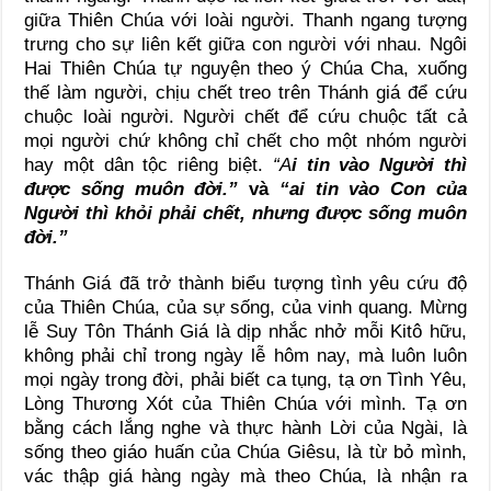
giữa Thiên Chúa với loài người. Thanh ngang tượng
trưng cho sự liên kết giữa con người với nhau. Ngôi
Hai Thiên Chúa tự nguyện theo ý Chúa Cha, xuống
thế làm người, chịu chết treo trên Thánh giá để cứu
chuộc loài người. Người chết để cứu chuộc tất cả
mọi người chứ không chỉ chết cho một nhóm người
hay một dân tộc riêng biệt.
“A
i tin vào Người thì
được sống muôn đời.
”
và
“
ai tin vào Con của
Người thì khỏi phải chết, nhưng được sống muôn
đời.
”
Thánh Giá đã trở thành biểu tượng tình yêu cứu độ
của Thiên Chúa, của sự sống, của vinh quang. Mừng
lễ Suy Tôn Thánh Giá là dịp nhắc nhở mỗi Kitô hữu,
không phải chỉ trong ngày lễ hôm nay, mà luôn luôn
mọi ngày trong đời, phải biết ca tụng, tạ ơn Tình Yêu,
Lòng Thương Xót của Thiên Chúa với mình. Tạ ơn
bằng cách lắng nghe và thực hành Lời của Ngài, là
sống theo giáo huấn của Chúa Giêsu, là từ bỏ mình,
vác thập giá hàng ngày mà theo Chúa, là nhận ra