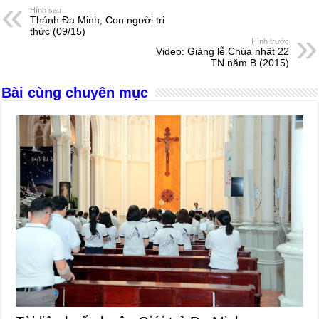
e
e
s
a
e
Hình sau
Thánh Đa Minh, Con người tri
b
n
A
d
thức (09/15)
Hình trước
o
g
p
s
Video: Giảng lễ Chúa nhật 22
TN năm B (2015)
o
er
p
Bài cùng chuyên mục
k