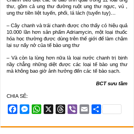
thư, gồm cả ung thư đường ruột ung thư ngực, vú ,
ung thư tiền liệt tuyến, phổi, lá lách (tuyến tụy)…
– Cây chanh và trái chanh được cho thấy có hiệu quả
10.000 lần hơn sản phẩm Adriamycin, một loại thuốc
hóa học thường được dùng trên thế giới để làm chậm
lại sự nẩy nở của tế bào ung thư
– Và còn lạ lùng hơn nữa là loại nước chanh trị bịnh
nầy chẳng những diệt được các loại tế bào ung thư
mà không bao giờ ảnh hưởng đến các tế bào sạch.
BCT sưu tầm
CHIA SẺ:
F
M
W
X
T
Vi
E
S
a
e
h
hr
b
m
h
c
ss
at
e
er
ail
ar