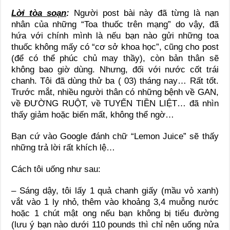
Lời tòa soạn
:
Người post bài này đã từng là nạn
nhân của những “Toa thuốc trên mạng” do vậy, đã
hứa với chính mình là nếu bạn nào gửi những toa
thuốc không mấy có “cơ sở khoa học”, cũng cho post
(để có thể phúc chủ may thầy), còn bản thân sẽ
không bao giờ dùng. Nhưng, đối với nước cốt trái
chanh. Tôi đã dùng thử ba ( 03) tháng nay… Rất tốt.
Trước mắt, nhiều người thân có những bệnh về GAN,
về ĐƯỜNG RUỘT, về TUYẾN TIỀN LIỆT… đã nhìn
thấy giảm hoặc biến mất, không thể ngờ…
Bạn cứ vào Google đánh chữ “Lemon Juice” sẽ thấy
những trả lời rất khích lệ…
Cách tôi uống như sau:
– Sáng dậy, tôi lấy 1 quả chanh giấy (mầu vỏ xanh)
vắt vào 1 ly nhỏ, thêm vào khoảng 3,4 muỗng nước
hoặc 1 chút mật ong nếu bạn không bị tiểu đường
(lưu ý bạn nào dưới 110 pounds thì chỉ nên uống nửa