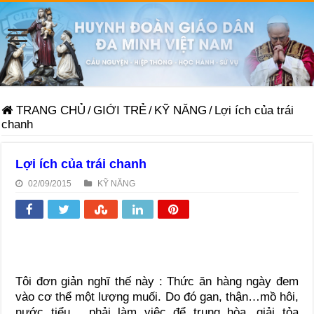
TRANG CHỦ
/
GIỚI TRẺ
/
KỸ NĂNG
/
Lợi ích của trái
chanh
Lợi ích của trái chanh
02/09/2015
KỸ NĂNG
Tôi đơn giản nghĩ thế này : Thức ăn hàng ngày đem
vào cơ thể một lượng muối. Do đó gan, thận…mồ hôi,
nước tiểu… phải làm việc để trung hòa, giải tỏa