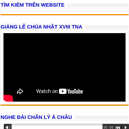
TÌM KIẾM TRÊN WEBSITE
GIẢNG LỄ CHÚA NHẬT XVIII TNA
NGHE ĐÀI CHÂN LÝ Á CHÂU
Trình
Vm
00:00
R
P