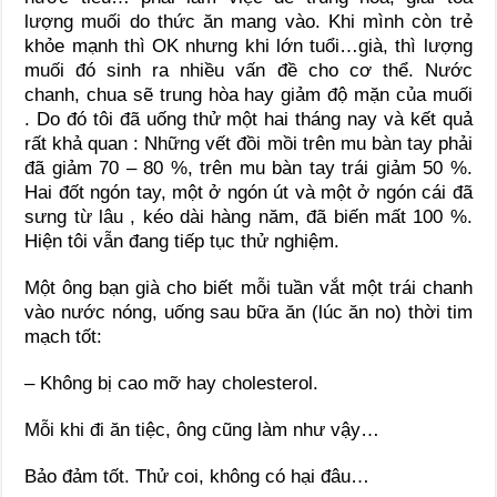
lượng muối do thức ăn mang vào. Khi mình còn trẻ
khỏe mạnh thì OK nhưng khi lớn tuổi…già, thì lượng
muối đó sinh ra nhiều vấn đề cho cơ thể. Nước
chanh, chua sẽ trung hòa hay giảm độ mặn của muối
. Do đó tôi đã uống thử một hai tháng nay và kết quả
rất khả quan : Những vết đồi mồi trên mu bàn tay phải
đã giảm 70 – 80 %, trên mu bàn tay trái giảm 50 %.
Hai đốt ngón tay, một ở ngón út và một ở ngón cái đã
sưng từ lâu , kéo dài hàng năm, đã biến mất 100 %.
Hiện tôi vẫn đang tiếp tục thử nghiệm.
Một ông bạn già cho biết mỗi tuần vắt một trái chanh
vào nước nóng, uống sau bữa ăn (lúc ăn no) thời tim
mạch tốt:
– Không bị cao mỡ hay cholesterol.
Mỗi khi đi ăn tiệc, ông cũng làm như vậy…
Bảo đảm tốt. Thử coi, không có hại đâu…