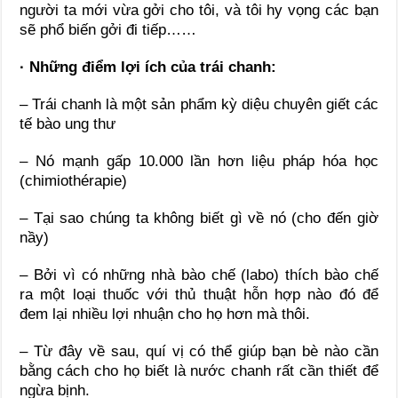
người ta mới vừa gởi cho tôi, và tôi hy vọng các bạn
sẽ phổ biến gởi đi tiếp……
· Những điểm lợi ích của trái chanh:
– Trái chanh là một sản phẩm kỳ diệu chuyên giết các
tế bào ung thư
– Nó mạnh gấp 10.000 lần hơn liệu pháp hóa học
(chimiothérapie)
– Tại sao chúng ta không biết gì về nó (cho đến giờ
nầy)
– Bởi vì có những nhà bào chế (labo) thích bào chế
ra một loại thuốc với thủ thuật hỗn hợp nào đó để
đem lại nhiều lợi nhuận cho họ hơn mà thôi.
– Từ đây về sau, quí vị có thể giúp bạn bè nào cần
bằng cách cho họ biết là nước chanh rất cần thiết để
ngừa bịnh.