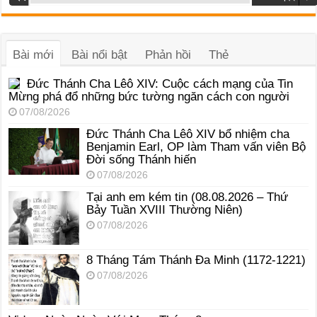
phát
âm
thanh
Bài mới
Bài nổi bật
Phản hồi
Thẻ
Đức Thánh Cha Lêô XIV: Cuộc cách mạng của Tin
Mừng phá đổ những bức tường ngăn cách con người
07/08/2026
Đức Thánh Cha Lêô XIV bổ nhiệm cha
Benjamin Earl, OP làm Tham vấn viên Bộ
Đời sống Thánh hiến
07/08/2026
Tại anh em kém tin (08.08.2026 – Thứ
Bảy Tuần XVIII Thường Niên)
07/08/2026
8 Tháng Tám Thánh Ða Minh (1172-1221)
07/08/2026