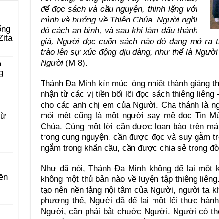
để đọc sách và cầu nguyện, thinh lặng với
mình và hướng về Thiên Chúa. Người ngồi
ống
đó cách an bình, và sau khi làm dấu thánh
Zita
giá, Người đọc cuốn sách nào đó đang mở ra t
trào lên sự xúc động dịu dàng, như thể là Người
Người
(M 8).
n
g
Thánh Đa Minh kín múc lòng nhiệt thành giảng t
nhận từ các vị tiền bối lối đọc sách thiêng liêng 
cho các anh chị em của Người. Cha thánh là n
mỏi mệt cũng là một người say mê đọc Tin Mừ
Từ
Chúa. Cùng một lời cần được loan báo trên mái
trong cung nguyện, cần được đọc và suy gẫm t
ngắm trong khẩn cầu, cần được chia sẻ trong đờ
Như đã nói, Thánh Đa Minh không để lại một 
ên
không một thủ bản nào về luyện tập thiêng liên
tạo nên nền tảng nội tâm của Người, người ta kh
phương thế, Người đã để lại một lối thực hành
Người, cần phải bắt chước Người. Người có th