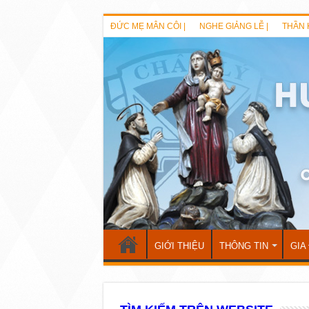
ĐỨC MẸ MÂN CÔI |
NGHE GIẢNG LỄ |
THẦN 
GIỚI THIỆU
THÔNG TIN
GIA