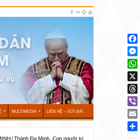
Face
Mess
What
X
Thre
Viber
Ẻ
MULTIMEDIA
LIÊN HỆ – GỬI BÀI
Emai
Shar
MINH
/
Thánh Đa Minh, Con người tri