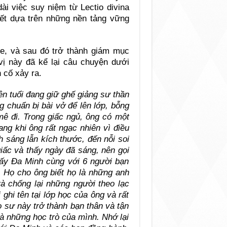
i việc suy niệm từ Lectio divina
yết dựa trên những nền tảng vững
use, và sau đó trở thành giám mục
 vị này đã kể lại câu chuyện dưới
 cố xảy ra.
tên tuổi đang giữ ghế giảng sư thần
g chuẩn bị bài vở để lên lớp, bỗng
ê đi. Trong giấc ngủ, ông có một
ang khi ông rất ngạc nhiên vì điều
nh sáng lẫn kích thước, đến nỗi soi
giấc và thấy ngày đã sáng, nên gọi
 ấy Đa Minh cùng với 6 người bạn
. Họ cho ông biết họ là những anh
à chống lại những người theo lạc
 ghi tên tại lớp học của ông và rất
 sư này trở thành bạn thân và tận
à những học trò của mình. Nhớ lại