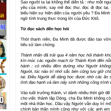
Sao người ta lại không thể diễn tả : như một ng
yêu của mình, say mê đọc thư, đọc đi đọc lại
biểu hiện sự hiện diện của người yêu ? Đa Min
ngờ tính trung thực trong lời của Đức Kitô.
Từ đọc sách đến học hỏi
Thời thanh niên, Đa Minh đã được đào tạo vữn
tiểu sử làm chứng.
Thánh nhân đã trải qua 4 năm học hỏi thánh kho
kín múc các nguồn mạch từ Thánh Kinh đến nỗi
hành ; có nhiều đêm dường như Người không 
Người, lúc nào trí nhớ sắc bén cũng lưu giữ c
tai. Điều Người dễ dàng học được nhờ các ân s
tình đạo hạnh và làm nảy sinh những công trình đ
Vào tuổi trưởng thành, vì dành nhiều thời giờ để
cho việc thành lập Dòng, cha Đa Minh không cò
một nhà thần học. Dầu vậy Người vẫn duy trì mố
chính bản thân mình cũng như với các anh em