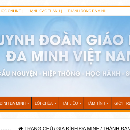
HỌC ONLINE |
HẠNH CÁC THÁNH |
THÁNH DÒNG ĐA MINH |
 ĐÌNH ĐA MINH
LỜI CHÚA
TÀI LIỆU
TÂM TÌNH
GIỚI TR
TRANG CHỦ
/
GIA ĐÌNH ĐA MINH
/
THÁNH ĐA