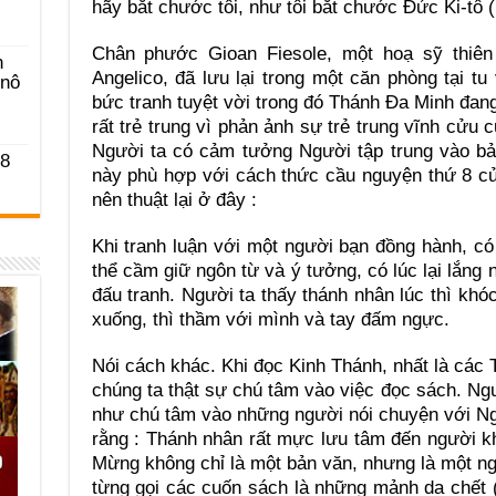
hãy bắt chước tôi, như tôi bắt chước Đức Ki-tô (
Chân phước Gioan Fiesole, một hoạ sỹ thiên 
n
Angelico, đã lưu lại trong một căn phòng tại t
-nô
bức tranh tuyệt vời trong đó Thánh Đa Minh đa
rất trẻ trung vì phản ảnh sự trẻ trung vĩnh cửu
Người ta có cảm tưởng Người tập trung vào bả
 8
này phù hợp với cách thức cầu nguyện thứ 8 củ
nên thuật lại ở đây :
Khi tranh luận với một người bạn đồng hành, c
thể cầm giữ ngôn từ và ý tưởng, có lúc lại lắng 
đấu tranh. Người ta thấy thánh nhân lúc thì khóc
xuống, thì thầm với mình và tay đấm ngực.
Nói cách khác. Khi đọc Kinh Thánh, nhất là cá
chúng ta thật sự chú tâm vào việc đọc sách. N
như chú tâm vào những người nói chuyện với N
rằng : Thánh nhân rất mực lưu tâm đến người khá
Mừng không chỉ là một bản văn, nhưng là một ngô
từng gọi các cuốn sách là những mảnh da chết