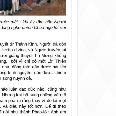
rước mặt : khi ấy tâm hồn Người
 đang nghe chính Chúa ngỏ lời với
huyết từ Thánh Kinh. Người đã đón
– lectio divina, và Người truyền lại
gười giảng thuyết Tin Mừng không
ng, bởi vì chỉ có một Lời Thiên
 nhà, đồng thời cần được hát lên
rong kinh nguyện, cần được chiêm
i sống huynh đệ.
khảo luận đạo đức nào, cũng như
g. Nhưng khi bổ sung những yếu tố
ám phá ra rằng thay vì để lại một
, và điều này tốt hơn. Để đi theo
ể nói như thánh Phao-lô : Anh em