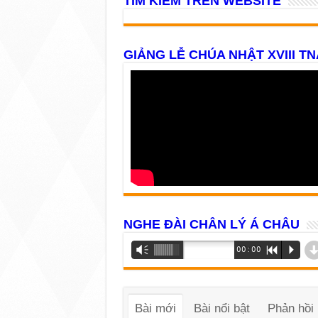
TÌM KIẾM TRÊN WEBSITE
GIẢNG LỄ CHÚA NHẬT XVIII TN
NGHE ĐÀI CHÂN LÝ Á CHÂU
Trình
Vm
00:00
R
P
phát
âm
thanh
Bài mới
Bài nổi bật
Phản hồi