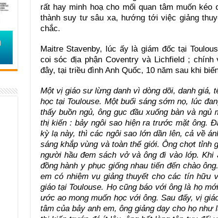
rất hay minh hoạ cho mối quan tâm muốn kéo dà
thành suy tư sâu xa, hướng tới việc giảng thu
chắc.
Maitre Stavenby, lúc ấy là giám đốc tại Toulo
coi sóc địa phận Coventry và Lichfield ; chính
đây, tại triều đình Anh Quốc, 10 năm sau khi biến
Một vị giáo sư lừng danh vì dòng dõi, danh giá, 
học tại Toulouse. Một buổi sáng sớm nọ, lúc đan
thấy buồn ngủ, ông gục đầu xuống bàn và ngủ m
thị kiến : bảy ngôi sao hiện ra trước mặt ông. Đ
kỳ lạ này, thì các ngôi sao lớn dần lên, cả về á
sáng khắp vùng và toàn thế giới. Ông chợt tỉnh 
người hầu đem sách vở và ông đi vào lớp. Khi
đồng hành y phục giống nhau tiến đến chào ông
em có nhiệm vụ giảng thuyết cho các tín hữu v
giáo tại Toulouse. Họ cũng báo với ông là họ mới
ước ao mong muốn học với ông. Sau đấy, vị giáo
tâm của bảy anh em, ông giảng dạy cho họ như l