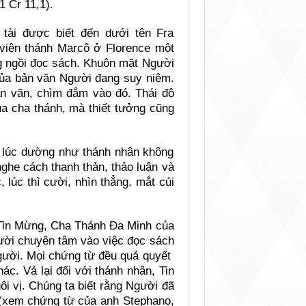
1 Cr 11,1).
tài được biết đến dưới tên Fra
u viện thánh Marcô ở Florence một
ng ngồi đọc sách. Khuôn mặt Người
 của bản văn Người đang suy niệm.
n văn, chìm đắm vào đó. Thái độ
a cha thánh, mà thiết tưởng cũng
ó lúc dường như thánh nhân không
nghe cách thanh thản, thảo luận và
, lúc thì cười, nhìn thẳng, mắt cúi
c Tin Mừng, Cha Thánh Đa Minh của
gười chuyên tâm vào việc đọc sách
gười. Mọi chứng từ đều quả quyết
c. Vả lại đối với thánh nhân, Tin
i vị. Chúng ta biết rằng Người đã
 (xem chứng từ của anh Stephano,