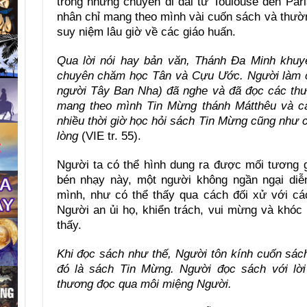
trong những chuyến đi dài từ Toulouse đến Par
nhân chỉ mang theo mình vài cuốn sách và thườ
suy niệm lâu giờ về các giáo huấn.
Qua lời nói hay bản văn, Thánh Đa Minh khuy
chuyên chăm học Tân và Cựu Ước. Người làm c
người Tây Ban Nha) đã nghe và đã đọc các thư
mang theo mình Tin Mừng thánh Mátthêu và cá
nhiều thời giờ học hỏi sách Tin Mừng cũng như 
lòng
(VIE tr. 55).
Người ta có thể hình dung ra được mối tương 
bén nhạy này, một người không ngần ngại diễ
mình, như có thể thấy qua cách đối xử với cá
Người an ủi họ, khiển trách, vui mừng và khóc
thấy.
Khi
đọc sách như thế, Người tôn kính cuốn sách,
đó là sách Tin Mừng. Người đọc sách với lời
thương đọc qua môi miệng Người.