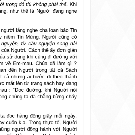
i trong đó thì không phải thế
. Khi
àng, như thể là Người đang nghe
 người lắng nghe cha loan báo Tin
y niệm Tin Mừng. Người cũng có
 nguyện, từ cầu nguyện sang nài
ế của Người. Cách thế ấy đơn giản
húa sử dụng khi cùng đi đường với
em về Em-mau. Chúa đã làm gì ?
quan đến Người trong tất cả Sách
t cả những ai bước đi theo thánh
ớc mắt lên từ trang sách hay đang
hau : “Dọc đường, khi Người nói
 lòng chúng ta đã chẳng bừng cháy
a đọc hàng đống giấy mỗi ngày.
ay cuốn kia. Trong thực tế, Người
những người đồng hành với Người