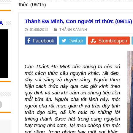
thức (09/15)
Thánh Đa Minh, Con người tri thức (09/15)
A
01/09/2015
THÁNH ĐAMINH
Facebook
Twitter
Stumbleupon
Cha Thánh Đa Minh của chúng ta còn có
một cách thức cầu nguyện khác, rất đẹp,
đầy sốt sắng và duyên dáng. Người thực
hiện cách thức này qua các giờ kinh theo
quy định và sau khi cám ơn chung tiếp liền
mỗi bữa ăn. Người cha tốt lành này, một
d
người cha rất mực giản dị và tràn đầy tinh
thần đạo đức, đã kín múc từ những lời
thiêng thánh được hát trong cung nguyện
hay trong nhà cơm, lại mau chóng tìm một
nơi riêng, trong phòng hay một nơi khác,