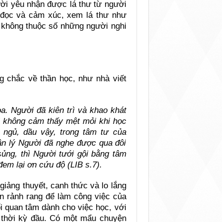
ười yêu nhận được lá thư từ người
, đọc và cảm xúc, xem lá thư như
h không thuộc số những người nghi
g chắc về thần học, như nhà viết
a. Người đã kiên trì và khao khát
 không cảm thấy mệt mỏi khi học
ngủ, dầu vậy, trong tâm tư của
hân lý Người đã nghe được qua đôi
ủng, thì Người tưới gội bằng tâm
em lại ơn cứu độ (LIB s.7).
 giảng thuyết, canh thức và lo lắng
n rảnh rang để làm công việc của
i quan tâm dành cho việc học, với
 thời kỳ đầu. Có một mẩu chuyện