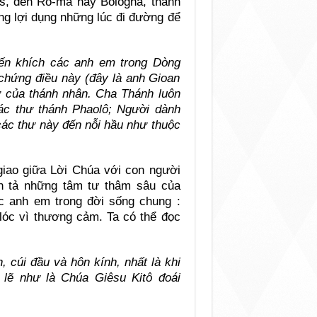
is, đến Rô-ma hay Bologna, thánh
ng lợi dụng những lúc đi đường để
ến khích các anh em trong Dòng
hứng điều này (đây là anh Gioan
 của thánh nhân. Cha Thánh luôn
c thư thánh Phaolô; Người dành
các thư này đến nỗi hầu như thuộc
giao giữa Lời Chúa với con người
n tả những tâm tư thâm sâu của
c anh em trong đời sống chung :
 lóc vì thương cảm. Ta có thể đọc
 cúi đầu và hôn kính, nhất là khi
 lẽ như là Chúa Giêsu Kitô đoái