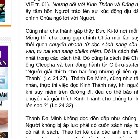
VIE tr. 61).
Nhưng đối với Kinh Thánh và Đấng nó
ấy tâm hồn Người trào lên sự xúc động dịu d
chính Chúa ngỏ lời với Người.
Cũng như cha thánh gặp thấy Đức Ki-tô nơi mỗi
Mừng thì cha cũng gặp chính Chúa mỗi lần su
thói quen
chuyển nhanh từ đọc sách sang cầu
van, từ nài van sang chiêm niệm
. Đó là cách th
nhất trong các cách thế. Đó cũng là cách thế C
ông Cleopha và bạn đồng hành từ Giê-ru-sa-l
“Người giải thích cho hai ông những gì liên 
Thánh” (Lc 24,27). Thánh Đa Minh, cũng như tấ
nhân, thực thi việc đọc Kinh Thánh này, khi ngư
khi suy niệm trên đường đi, đều có thể bảo n
chuyện và giải thích Kinh Thánh cho chúng ta,
lên sao ?” (Lc 24,32).
Thánh Đa Minh không đọc dồn dập như chúng t
Người không bị áp lực phải có cuốn sách này h
có rất ít sách. Theo lời kể của các anh em, 