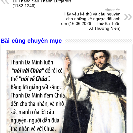
16 Tháng Sáu Thánh Lutgardis
b
n
A
d
(1182-1246)
Hình trước
o
g
p
s
Hãy yêu kẻ thù và cầu nguyện
cho những kẻ ngược đãi anh
o
er
p
em (16.06.2026 – Thứ Ba Tuần
XI Thường Niên)
k
Bài cùng chuyên mục