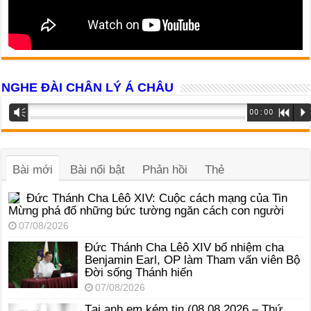
NGHE ĐÀI CHÂN LÝ Á CHÂU
Trình
Vm
00:00
R
P
phát
âm
thanh
Bài mới
Bài nổi bật
Phản hồi
Thẻ
Đức Thánh Cha Lêô XIV: Cuộc cách mạng của Tin
Mừng phá đổ những bức tường ngăn cách con người
07/08/2026
Đức Thánh Cha Lêô XIV bổ nhiệm cha
Benjamin Earl, OP làm Tham vấn viên Bộ
Đời sống Thánh hiến
07/08/2026
Tại anh em kém tin (08.08.2026 – Thứ