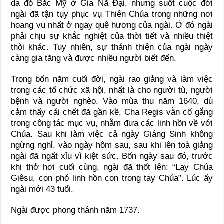
da đỏ Bắc Mỹ ở Gia Nã Ðại, nhưng suốt cuộc đời
ngài đã tận tụy phục vụ Thiên Chúa trong những nơi
hoang vu nhất ở ngay quê hương của ngài. Ở đó ngài
phải chịu sự khắc nghiệt của thời tiết và nhiều thiệt
thòi khác. Tuy nhiên, sự thánh thiện của ngài ngày
càng gia tăng và được nhiều người biết đến.
Trong bốn năm cuối đời, ngài rao giảng và làm việc
trong các tổ chức xã hội, nhất là cho người tù, người
bệnh và người nghèo. Vào mùa thu năm 1640, dù
cảm thấy cái chết đã gần kề, Cha Regis vẫn cố gắng
trong công tác mục vụ, nhằm đưa các linh hồn về với
Chúa. Sau khi làm việc cả ngày Giáng Sinh không
ngừng nghỉ, vào ngày hôm sau, sau khi lên toà giảng
ngài đã ngất xỉu vì kiệt sức. Bốn ngày sau đó, trước
khi thở hơi cuối cùng, ngài đã thốt lên: “Lạy Chúa
Giêsu, con phó linh hồn con trong tay Chúa”. Lúc ấy
ngài mới 43 tuổi.
Ngài được phong thánh năm 1737.