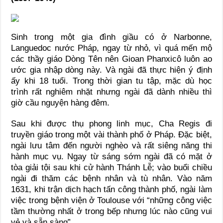
Sinh trong một gia đình giầu có ở Narbonne,
Languedoc nước Pháp, ngay từ nhỏ, vì quá mến mộ
các thầy giáo Dòng Tên nên Gioan Phanxicô luôn ao
ước gia nhập dòng này. Và ngài đã thực hiện ý định
ấy khi 18 tuổi. Trong thời gian tu tập, mặc dù học
trình rất nghiêm nhặt nhưng ngài đã dành nhiều thì
giờ cầu nguyện hàng đêm.
Sau khi được thụ phong linh mục, Cha Regis đi
truyền giáo trong một vài thành phố ở Pháp. Ðặc biệt,
ngài lưu tâm đến người nghèo và rất siêng năng thi
hành mục vụ. Ngay từ sáng sớm ngài đã có mặt ở
tòa giải tội sau khi cử hành Thánh Lễ; vào buổi chiều
ngài đi thăm các bệnh nhân và tù nhân. Vào năm
1631, khi trận dịch hạch tấn công thành phố, ngài làm
việc trong bệnh viện ở Toulouse với “những công việc
tầm thường nhất ở trong bếp nhưng lúc nào cũng vui
vẻ và sẵn sàng”.