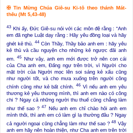
✠
Tin Mừng Chúa Giê-su Ki-tô theo thánh Mát-
thêu (Mt 5,43-48)
43
Khi ấy, Đức Giê-su nói với các môn đệ rằng : “Anh
em đã nghe Luật dạy rằng : Hãy yêu đồng loại và hãy
44
ghét kẻ thù.
Còn Thầy, Thầy bảo anh em : hãy yêu
kẻ thù và cầu nguyện cho những kẻ ngược đãi anh
45
em.
Như vậy, anh em mới được trở nên con cái
của Cha anh em, Đấng ngự trên trời, vì Người cho
mặt trời của Người mọc lên soi sáng kẻ xấu cũng
như người tốt, và cho mưa xuống trên người công
46
chính cũng như kẻ bất chính.
Vì nếu anh em yêu
thương kẻ yêu thương mình, thì anh em nào có công
chi ? Ngay cả những người thu thuế cũng chẳng làm
47
như thế sao ?
Nếu anh em chỉ chào hỏi anh em
mình thôi, thì anh em có làm gì lạ thường đâu ? Ngay
48
cả người ngoại cũng chẳng làm như thế sao ?
Vậy
anh em hãy nên hoàn thiện, như Cha anh em trên trời