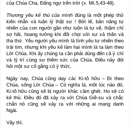
của Chúa Cha, Đấng ngự trên trời (x. Mt.5,43-48).
Thương yêu kẻ thù của mình
đúng là một phép thử
kiên nhẫn và luân lý thật sự ! Bởi lẽ, bản năng tự
nhiên của con người gần như luôn là tự vệ, thậm chí
sợ hãi, hoang tưởng khi đối chọi với sự xả thân và
tha thứ. Yêu người yêu mình là tình yêu tự nhiên theo
trái tim, nhưng khi yêu kẻ làm hại mình là ta làm theo
Lời Chúa. Khi ấy chúng ta cần phải dùng đến cả ý chí
và lý trí cùng sự thêm sức của Chúa. Điều này đòi
hỏi một sự cố gắng có ý thức.
Ngày nay, Chúa cũng dạy các Ki-tô hữu – Đi theo
Chúa, sống Lời Chúa – Có nghĩa là, một lúc nào đó,
Ki-tô hữu cũng sẽ bị người khác căm ghét. Họ sẽ có
kẻ thù. Điều đó đã xảy ra với Chúa Giê-su và chắc
chắn nó cũng sẽ xảy ra với những ai mang danh
Ngài.
Vậy thì,