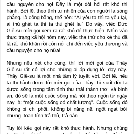
cầu nguyên cho họ! Đây là một đòi hỏi rất khó thi
hành, Bởi lẽ, theo tính tự nhiên của con người là sòng
phẳng. là công bằng, thế nên: “Ai yêu ta thì ta yêu lại,
ai thù ghét ta thì ta thù ghét lại” Do vậy, việc Đức
Giê-su mời gọi xem ra rất khó để thực hiện. Nhìn vào
thực trạng xã hội hôm nay, việc tha thứ cho kẻ thù đã
là rất khó khăn rồi còn nói chi đến việc yêu thương và
cầu nguyện cho họ nữa!
Nhưng nếu xét cho cùng, thì lời mời gọi của Thầy
Giê-su rất có lợi cho những ai áp dụng lời dạy này.
Thầy Giê-su là một nhà tâm lý tuyệt vời. Bởi lẽ, nếu
ta thi hành được lời mời gọi của Thầy thì suốt đời ta
được sống trong tâm tình thư thái thảnh thơi và bình
an, đó sẽ là một cuộc sống mà nói theo ngôn từ ngày
nay là; “một cuộc sống có chất lượng”. Cuộc sống đó
không bị chi phối, không bị nặng nề, ngột ngạt bởi
những toan tính trả thù, trả oán.
Tuy lời kêu gọi này rất khó thực hành. Nhưng chúng