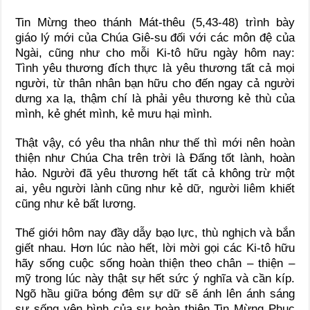
Tin Mừng theo thánh Mát-thêu (5,43-48) trình bày
giáo lý mới của Chúa Giê-su đối với các môn đệ của
Ngài, cũng như cho mỗi Ki-tô hữu ngày hôm nay:
Tình yêu thương đích thực là yêu thương tất cả mọi
người, từ thân nhân bạn hữu cho đến ngay cả người
dưng xa lạ, thậm chí là phải yêu thương kẻ thù của
mình, kẻ ghét mình, kẻ mưu hại mình.
Thật vậy, có yêu tha nhân như thế thì mới nên hoàn
thiện như Chúa Cha trên trời là Đấng tốt lành, hoàn
hảo. Người đã yêu thương hết tất cả không trừ một
ai, yêu người lành cũng như kẻ dữ, người liêm khiết
cũng như kẻ bất lương.
Thế giới hôm nay đầy dẫy bạo lực, thù nghịch và bắn
giết nhau. Hơn lúc nào hết, lời mời gọi các Ki-tô hữu
hãy sống cuộc sống hoàn thiện theo chân – thiện –
mỹ trong lúc này thật sự hết sức ý nghĩa và cần kíp.
Ngõ hầu giữa bóng đêm sự dữ sẽ ánh lên ánh sáng
sự sống yên bình của sự hoàn thiện Tin Mừng Phục