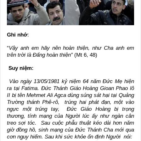
Ghi nhớ
:
“
Vậy anh em hãy nên hoàn thiện, như Cha anh em
trên trời là Đấng hoàn thiện”
(Mt 6, 48)
Suy niệm:
Vào ngày 13/05/1981 kỷ niệm 64 năm Đức Mẹ hiện
ra tại Fatima. Đức Thánh Giáo Hoàng Gioan Phao lô
II bị tên Mehmet Ali Agca dùng súng sát hại tại Quảng
Trường thánh Phê-rô, trúng hai phát đạn, một vào
ngực một trúng tay, Đức Giáo Hoàng bị trọng
thương, tính mạng của Người lúc ấy như ngàn cân
treo sợi tóc. Sau cuộc phẫu thuật kéo dài hơn năm
giờ đồng hồ, sinh mạng của Đức Thánh Cha mới qua
cơn nguy hiểm. Sau khi sức khỏe ổn định Người nói: