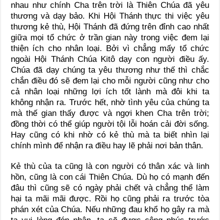
nhau như chính Cha trên trời là Thiên Chúa đã yêu
thương và dạy bảo. Khi Hội Thánh thực thi việc yêu
thương kẻ thù, Hội Thánh đã đứng trên đỉnh cao nhất
giữa mọi tổ chức ở trần gian này trong việc đem lại
thiện ích cho nhân loại. Bởi vì chẳng mấy tổ chức
ngoài Hội Thánh Chúa Kitô dạy con người điều ấy.
Chúa đã dạy chúng ta yêu thương như thế thì chắc
chắn điều đó sẽ đem lại cho mỗi người cũng như cho
cả nhân loại những lợi ích tốt lành mà đôi khi ta
không nhận ra. Trước hết, nhờ tình yêu của chúng ta
mà thế gian thấy được và ngợi khen Cha trên trời;
đồng thời có thể giúp người tội lỗi hoán cải đời sống.
Hay cũng có khi nhờ có kẻ thù mà ta biết nhìn lại
chính mình để nhận ra điều hay lẽ phải nơi bản thân.
Kẻ thù của ta cũng là con người có thân xác và linh
hồn, cũng là con cái Thiên Chúa. Dù họ có mạnh đến
đâu thì cũng sẽ có ngày phải chết và chẳng thể làm
hại ta mãi mãi được. Rồi họ cũng phải ra trước tòa
phán xét của Chúa. Nếu những đau khổ họ gây ra mà