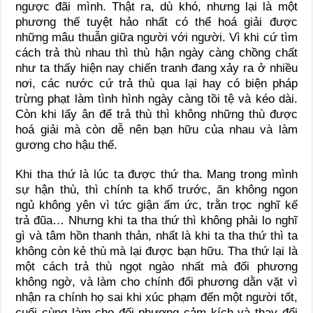
ngược đãi mình. Thật ra, dù khó, nhưng lại là một
phương thế tuyệt hảo nhất có thể hoá giải được
những mâu thuẫn giữa người với người. Vì khi cứ tìm
cách trả thù nhau thì thù hận ngày càng chồng chất
như ta thấy hiện nay chiến tranh đang xảy ra ở nhiều
nơi, các nước cứ trả thù qua lại hay có biện pháp
trừng phạt làm tình hình ngày càng tồi tệ và kéo dài.
Còn khi lấy ân để trả thù thì không những thù được
hoá giải mà còn dễ nên bạn hữu của nhau và làm
gương cho hậu thế.
Khi tha thứ là lúc ta được thứ tha. Mang trong mình
sự hận thù, thì chính ta khổ trước, ăn không ngon
ngủ không yên vì tức giận ấm ức, trằn trọc nghĩ kế
trả đũa… Nhưng khi ta tha thứ thì không phải lo nghĩ
gì và tâm hồn thanh thản, nhất là khi ta tha thứ thì ta
không còn kẻ thù mà lại được bạn hữu. Tha thứ lại là
một cách trả thù ngọt ngào nhất mà đối phương
không ngờ, và làm cho chính đối phương dằn vặt vì
nhận ra chính họ sai khi xúc phạm đến một người tốt,
cuối cùng làm cho đối phương cảm kích và thay đổi