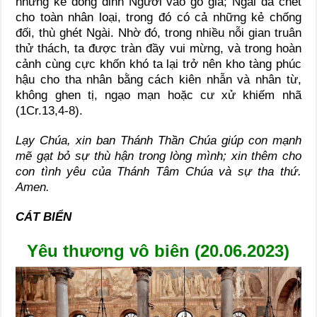
những kẻ đóng đinh Người vào gỗ giá; Ngài đã chết
cho toàn nhân loại, trong đó có cả những kẻ chống
đối, thù ghét Ngài. Nhờ đó, trong nhiều nỗi gian truân
thử thách, ta được tràn đầy vui mừng, và trong hoàn
cảnh cùng cực khốn khó ta lại trở nên kho tàng phúc
hậu cho tha nhân bằng cách kiên nhẫn và nhân từ,
không ghen tị, ngạo mạn hoặc cư xử khiếm nhã
(1Cr.13,4-8).
Lạy Chúa, xin ban Thánh Thần Chúa giúp con mạnh
mẽ gạt bỏ sự thù hận trong lòng mình; xin thêm cho
con tình yêu của Thánh Tâm Chúa và sự tha thứ.
Amen.
CÁT BIỂN
Yêu thương vô biên (20.06.2023)