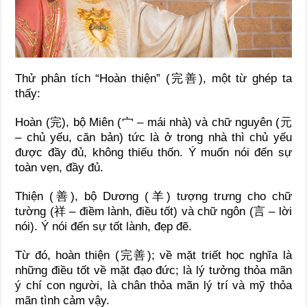
Thử phân tích “Hoàn thiện” (完善), một từ ghép ta
thấy:
Hoàn (完), bộ Miên (宀 – mái nhà) và chữ nguyên (元
– chủ yếu, căn bản) tức là ở trong nhà thì chủ yếu
được đầy đủ, không thiếu thốn. Ý muốn nói đến sự
toàn vẹn, đầy đủ.
Thiện (善), bộ Dương (羊) tượng trưng cho chữ
tường (祥 – điềm lành, điều tốt) và chữ ngôn (言 – lời
nói). Ý nói đến sự tốt lành, đẹp đẽ.
Từ đó, hoàn thiện (完善); về mặt triết học nghĩa là
những điều tốt về mặt đạo đức; là lý tưởng thỏa mãn
ý chí con người, là chân thỏa mãn lý trí và mỹ thỏa
mãn tình cảm vậy.