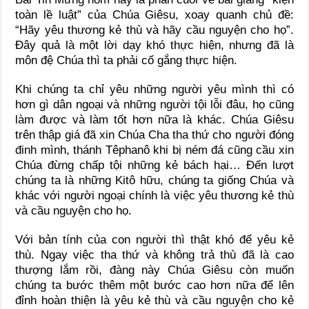
toàn lề luật” của Chúa Giêsu, xoay quanh chủ đề:
“Hãy yêu thương kẻ thù và hãy cầu nguyện cho họ”.
Đây quả là một lời dạy khó thực hiện, nhưng đã là
môn đệ Chúa thì ta phải cố gắng thực hiện.
Khi chúng ta chỉ yêu những người yêu mình thì có
hơn gì dân ngoại và những người tội lỗi đâu, họ cũng
làm được và làm tốt hơn nữa là khác. Chúa Giêsu
trên thập giá đã xin Chúa Cha tha thứ cho người đóng
đinh mình, thánh Têphanô khi bị ném đá cũng cầu xin
Chúa đừng chấp tội những kẻ bách hại… Đến lượt
chúng ta là những Kitô hữu, chúng ta giống Chúa và
khác với người ngoại chính là việc yêu thương kẻ thù
và cầu nguyện cho họ.
Với bản tính của con người thì thật khó để yêu kẻ
thù. Ngay việc tha thứ và không trả thù đã là cao
thượng lắm rồi, đàng này Chúa Giêsu còn muốn
chúng ta bước thêm một bước cao hơn nữa để lên
đỉnh hoàn thiện là yêu kẻ thù và cầu nguyện cho kẻ