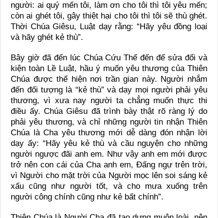
người: ai quý mến tôi, làm ơn cho tôi thì tôi yêu mến;
còn ai ghét tôi, gây thiệt hại cho tôi thì tôi sẽ thù ghét.
Thời Chúa Giêsu, Luật dạy rằng: “Hãy yêu đồng loại
và hãy ghét kẻ thù”.
Bây giờ đã đến lúc Chúa Cứu Thế đến để sửa đổi và
kiện toàn Lề Luật, hầu ý muốn yêu thương của Thiên
Chúa được thể hiện nơi trần gian này. Người nhắm
đến đối tượng là “kẻ thù” và dạy mọi người phải yêu
thương, vì xưa nay người ta chẳng muốn thực thi
điều ấy. Chúa Giêsu đã trình bày thật rõ ràng lý do
phải yêu thương, và chỉ những người tin nhận Thiên
Chúa là Cha yêu thương mới dễ dàng đón nhận lời
dạy ấy: “Hãy yêu kẻ thù và cầu nguyện cho những
người ngược đãi anh em. Như vậy anh em mới được
trở nên con cái của Cha anh em, Đấng ngự trên trời,
vì Người cho mặt trời của Người mọc lên soi sáng kẻ
xấu cũng như người tốt, và cho mưa xuống trên
người công chính cũng như kẻ bất chính”.
Thiên Chúa là Người Cha đã tạo dựng muôn loài, nên