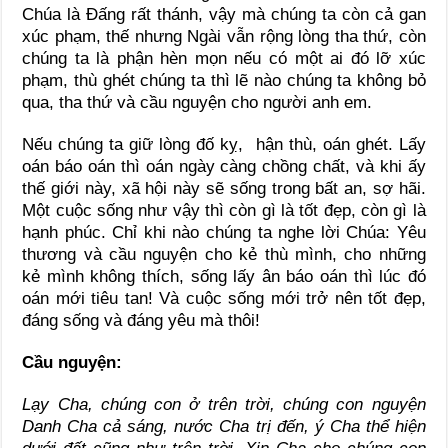
Chúa là Đấng rất thánh, vậy mà chúng ta còn cả gan
xúc phạm, thế nhưng Ngài vẫn rộng lòng tha thứ, còn
chúng ta là phận hèn mọn nếu có một ai đó lỡ xúc
phạm, thù ghét chúng ta thì lẽ nào chúng ta không bỏ
qua, tha thứ và cầu nguyện cho người anh em.
Nếu chúng ta giữ lòng đố kỵ, hận thù, oán ghét. Lấy
oán báo oán thì oán ngày càng chồng chất, và khi ấy
thế giới này, xã hội này sẽ sống trong bất an, sợ hãi.
Một cuộc sống như vậy thì còn gì là tốt đẹp, còn gì là
hạnh phúc. Chỉ khi nào chúng ta nghe lời Chúa: Yêu
thương và cầu nguyện cho kẻ thù mình, cho những
kẻ mình không thích, sống lấy ân báo oán thì lúc đó
oán mới tiêu tan! Và cuộc sống mới trở nên tốt đẹp,
đáng sống và đáng yêu mà thôi!
Cầu nguyện:
Lạy Cha, chúng con ở trên trời, chúng con nguyện
Danh Cha cả sáng, nước Cha trị đến, ý Cha thể hiện