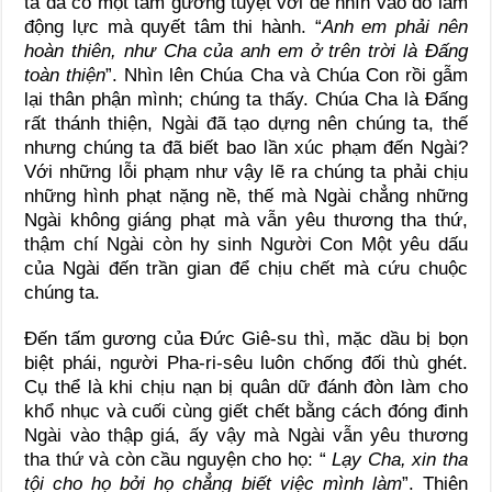
ta đã có một tấm gương tuyệt vời để nhìn vào đó làm
động lực mà quyết tâm thi hành. “
Anh em phải nên
hoàn thiên, như Cha của anh em ở trên trời là Đấng
toàn thiện
”. Nhìn lên Chúa Cha và Chúa Con rồi gẫm
lại thân phận mình; chúng ta thấy. Chúa Cha là Đấng
rất thánh thiện, Ngài đã tạo dựng nên chúng ta, thế
nhưng chúng ta đã biết bao lần xúc phạm đến Ngài?
Với những lỗi phạm như vậy lẽ ra chúng ta phải chịu
những hình phạt nặng nề, thế mà Ngài chẳng những
Ngài không giáng phạt mà vẫn yêu thương tha thứ,
thậm chí Ngài còn hy sinh Người Con Một yêu dấu
của Ngài đến trần gian để chịu chết mà cứu chuộc
chúng ta.
Đến tấm gương của Đức Giê-su thì, mặc dầu bị bọn
biệt phái, người Pha-ri-sêu luôn chống đối thù ghét.
Cụ thể là khi chịu nạn bị quân dữ đánh đòn làm cho
khổ nhục và cuối cùng giết chết bằng cách đóng đinh
Ngài vào thập giá, ấy vậy mà Ngài vẫn yêu thương
tha thứ và còn cầu nguyện cho họ: “
Lạy Cha, xin tha
tội cho họ bởi họ chẳng biết việc mình làm
”. Thiên