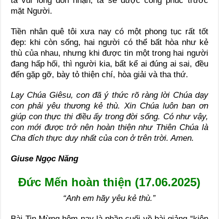
ta vui lòng đón nhận, ta sẽ được công phúc trước
mặt Người.
Tiền nhân quê tôi xưa nay có một phong tục rất tốt
đẹp: khi còn sống, hai người có thể bất hòa như kẻ
thù của nhau, nhưng khi được tin một trong hai người
đang hấp hối, thì người kia, bất kể ai đúng ai sai, đều
đến gặp gỡ, bày tỏ thiện chí, hòa giải và tha thứ.
Lạy Chúa Giêsu, con đã ý thức rõ ràng lời Chúa dạy
con phải yêu thương kẻ thù. Xin Chúa luôn ban ơn
giúp con thực thi điều ấy trong đời sống. Có như vậy,
con mới được trở nên hoàn thiện như Thiên Chúa là
Cha đích thực duy nhất của con ở trên trời. Amen.
Giuse Ngọc Năng
Đức Mến hoàn thiện (17.06.2025)
“Anh em hãy yêu kẻ thù.”
Bài Tin Mừng hôm nay là phần cuối về bài giảng “kiện