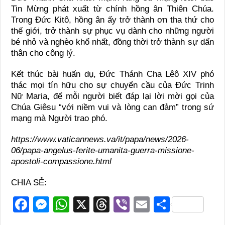
Tin Mừng phát xuất từ chính hồng ân Thiên Chúa.
Trong Đức Kitô, hồng ân ấy trở thành ơn tha thứ cho
thế giới, trở thành sự phục vụ dành cho những người
bé nhỏ và nghèo khổ nhất, đồng thời trở thành sự dấn
thân cho công lý.
Kết thúc bài huấn dụ, Đức Thánh Cha Lêô XIV phó
thác mọi tín hữu cho sự chuyển cầu của Đức Trinh
Nữ Maria, để mỗi người biết đáp lại lời mời gọi của
Chúa Giêsu “với niềm vui và lòng can đảm” trong sứ
mạng mà Người trao phó.
https://www.vaticannews.va/it/papa/news/2026-
06/papa-angelus-ferite-umanita-guerra-missione-
apostoli-compassione.html
CHIA SẺ:
F
M
W
X
T
Vi
E
S
a
e
h
hr
b
m
h