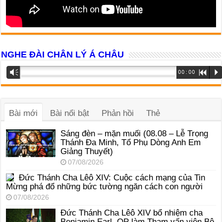
NGHE ĐÀI CHÂN LÝ Á CHÂU
Trình
Vm
00:00
R
P
phát
âm
thanh
Bài mới
Bài nổi bật
Phản hồi
Thẻ
Sáng đèn – mặn muối (08.08 – Lễ Trọng
Thánh Đa Minh, Tổ Phụ Dòng Anh Em
Giảng Thuyết)
07/08/2026
Đức Thánh Cha Lêô XIV: Cuộc cách mạng của Tin
Mừng phá đổ những bức tường ngăn cách con người
07/08/2026
Đức Thánh Cha Lêô XIV bổ nhiệm cha
Benjamin Earl, OP làm Tham vấn viên Bộ