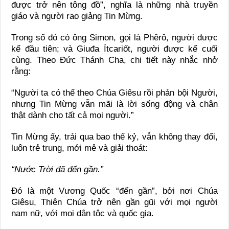
được trở nên tông đồ”, nghĩa là những nhà truyền
giáo và người rao giảng Tin Mừng.
Trong số đó có ông Simon, gọi là Phêrô, người được
kể đầu tiên; và Giuđa Ítcariốt, người được kể cuối
cùng. Theo Đức Thánh Cha, chi tiết này nhắc nhở
rằng:
“Người ta có thể theo Chúa Giêsu rồi phản bội Người,
nhưng Tin Mừng vẫn mãi là lời sống động và chân
thật dành cho tất cả mọi người.”
Tin Mừng ấy, trải qua bao thế kỷ, vẫn không thay đổi,
luôn trẻ trung, mới mẻ và giải thoát:
“Nước Trời đã đến gần.”
Đó là một Vương Quốc “đến gần”, bởi nơi Chúa
Giêsu, Thiên Chúa trở nên gần gũi với mọi người
nam nữ, với mọi dân tộc và quốc gia.