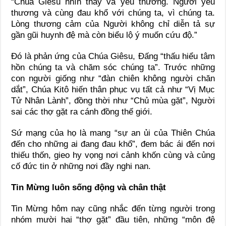
“Chúa Giêsu nhìn thấy và yêu thương. Người yêu
thương và cùng đau khổ với chúng ta, vì chúng ta.
Lòng thương cảm của Người không chỉ diễn tả sự
gần gũi huynh đệ mà còn biểu lộ ý muốn cứu độ.”
Đó là phản ứng của Chúa Giêsu, Đấng “thấu hiểu tâm
hồn chúng ta và chăm sóc chúng ta”. Trước những
con người giống như “đàn chiên không người chăn
dắt”, Chúa Kitô hiến thân phục vụ tất cả như “Vị Mục
Tử Nhân Lành”, đồng thời như “Chủ mùa gặt”, Người
sai các thợ gặt ra cánh đồng thế giới.
Sứ mạng của họ là mang “sự an ủi của Thiên Chúa
đến cho những ai đang đau khổ”, đem bác ái đến nơi
thiếu thốn, gieo hy vọng nơi cảnh khốn cùng và củng
cố đức tin ở những nơi đầy nghi nan.
Tin Mừng luôn sống động và chân thật
Tin Mừng hôm nay cũng nhắc đến từng người trong
nhóm mười hai “thợ gặt” đầu tiên, những “môn đệ