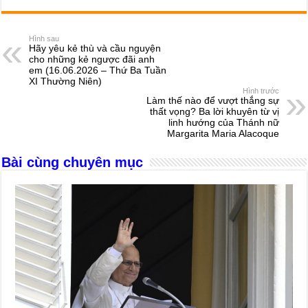
c
ss
at
e
er
ail
ar
e
e
s
a
e
Hình sau
Hãy yêu kẻ thù và cầu nguyện
b
n
A
d
cho những kẻ ngược đãi anh
em (16.06.2026 – Thứ Ba Tuần
o
g
p
s
XI Thường Niên)
Hình trước
o
er
p
Làm thế nào để vượt thắng sự
thất vọng? Ba lời khuyên từ vị
k
linh hướng của Thánh nữ
Margarita Maria Alacoque
Bài cùng chuyên mục