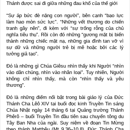
“Sự áp bức đè nặng con người”, bên cạnh “bạo lực
làm hao mòn sức lực”. “Những vết thương do chiến
tranh gây nên”, đi kèm với “sự trống rỗng của chủ
nghĩa tiêu thụ”. Rồi còn đó những “gương mặt bị biến
thành những chiếc mặt nạ, những gia đình tan vỡ vì
sự dữ và những người trẻ bị mê hoặc bởi các lý
tưởng giả tạo”.
Đó là những gì Chúa Giêsu nhìn thấy khi Người “nhìn
vào dân chúng, nhìn vào nhân loại”. Tuy nhiên, Người
không chỉ nhìn thấy, mà còn “nhìn thấy và yêu
thương”.
Đó là những điểm nổi bật trong bài giáo lý của Đức
Thánh Cha Lêô XIV tại buổi đọc kinh Truyền Tin sáng
Chúa Nhật ngày 14 tháng 6 tại Quảng trường Thánh
Phêrô – buổi Truyền Tin đầu tiên sau chuyến tông du
Tây Ban Nha của ngài. Suy niệm về đoạn Tin Mừng
theo thánh Matthêu (Mt 9,36–10,8), Đức Thánh Cha