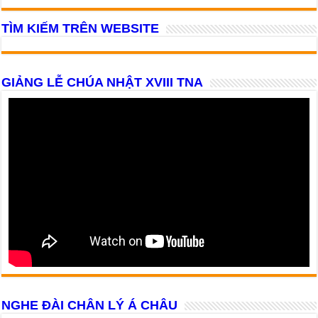
TÌM KIẾM TRÊN WEBSITE
GIẢNG LỄ CHÚA NHẬT XVIII TNA
NGHE ĐÀI CHÂN LÝ Á CHÂU