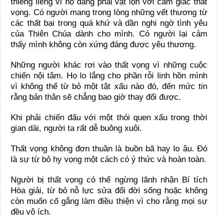
thiêng liêng vì họ đang phải vật lộn với cảm giác thất
vọng. Có người mang trong lòng những vết thương từ
các thất bại trong quá khứ và dần nghi ngờ tình yêu
của Thiên Chúa dành cho mình. Có người lại cảm
thấy mình không còn xứng đáng được yêu thương.
Những người khác rơi vào thất vọng vì những cuộc
chiến nội tâm. Họ lo lắng cho phần rỗi linh hồn mình
vì không thể từ bỏ một tật xấu nào đó, đến mức tin
rằng bản thân sẽ chẳng bao giờ thay đổi được.
Khi phải chiến đấu với một thói quen xấu trong thời
gian dài, người ta rất dễ buông xuôi.
Thất vọng không đơn thuần là buồn bã hay lo âu. Đó
là sự từ bỏ hy vọng một cách có ý thức và hoàn toàn.
Người bị thất vọng có thể ngừng lãnh nhận Bí tích
Hòa giải, từ bỏ nỗ lực sửa đổi đời sống hoặc không
còn muốn cố gắng làm điều thiện vì cho rằng mọi sự
đều vô ích.