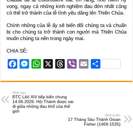
vọng, ngay cả những kinh nghiệm đau đớn nhất cũng
có thể trở thành của lễ tình yêu dâng lên Thiên Chúa.
Chính những của lễ ấy sẽ biến đổi chúng ta và chuẩn
bị cho chúng ta trở thành con người mà Thiên Chúa
muốn chúng ta nên trong ngày mai.
CHIA SẺ:
F
M
W
X
T
Vi
E
S
a
e
h
hr
b
m
h
c
ss
at
e
er
ail
ar
e
e
s
a
e
Hình sau
ĐTC Lêô XIV tiếp kiến chung
b
n
A
d
14.06.2026: Hội Thánh được sai
đi giữa những đau khổ của thế
o
g
p
s
giới
Hình trước
o
er
p
17 Tháng Sáu Thánh Gioan
Fisher (1469-1535)
k