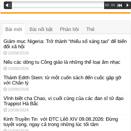
Trình
Vm
00:00
R
P
phát
âm
thanh
Bài mới
Bài nổi bật
Phản hồi
Thẻ
Giám mục Nigeria: Trở thành “thiểu số sáng tạo” để biến
đổi xã hội
10/08/2026
Nếu các dòng tu Công giáo là những thể loại âm nhạc
10/08/2026
Thánh Edith Stein: từ một cuốn sách đến cuộc gặp gỡ
với Chân lý
10/08/2026
Vĩnh biệt cha Chao, vị cuối cùng của các đan sĩ tử đạo
Trappist Hà Bắc
10/08/2026
Kinh Truyền Tin với ĐTC Lêô XIV 09.08.2026: Đừng
tuyệt vọng, ngay cả trong những lúc tối tăm
10/08/2026