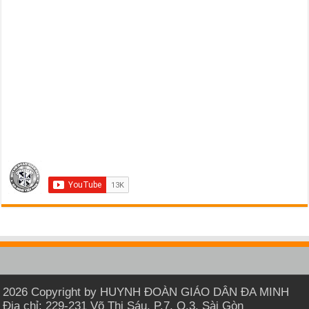
2026 Copyright by HUYNH ĐOÀN GIÁO DÂN ĐA MINH
Địa chỉ: 229-231 Võ Thị Sáu, P.7, Q.3, Sài Gòn