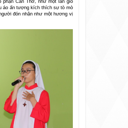
o phận Cần Thơ, như một làn gió
u áo ấn tượng kích thích sự tò mò
i người đón nhận như một hương vị