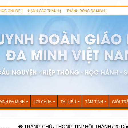
HỌC ONLINE |
HẠNH CÁC THÁNH |
THÁNH DÒNG ĐA MINH |
ĐÌNH ĐA MINH
LỜI CHÚA
TÀI LIỆU
TÂM TÌNH
GIỚI TR
TRANG CHỦ
/
THÔNG TIN
/
HỘI THÁNH
/
20 Dòn