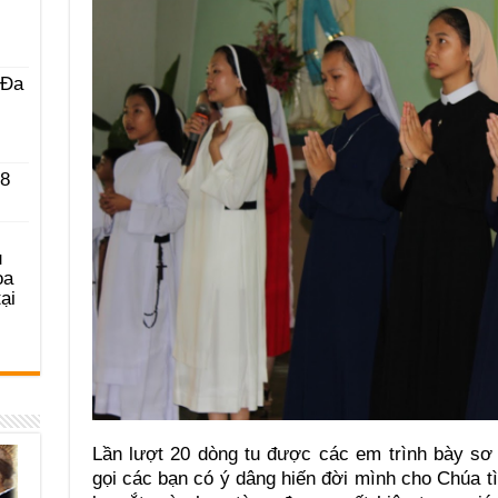
 Ða
 8
u
ọa
ại
Lần lượt 20 dòng tu được các em trình bày sơ 
gọi các bạn có ý dâng hiến đời mình cho Chúa tì