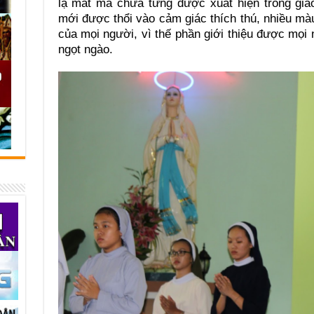
lạ mắt mà chưa từng được xuất hiện trong giá
mới được thổi vào cảm giác thích thú, nhiều mà
của mọi người, vì thế phần giới thiệu được mọ
ngọt ngào.