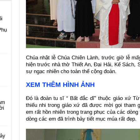
i
Phụ
Chúa nhật lễ Chúa Chiên Lành, trước giờ lễ mấ
hiện trước nhà thờ Thiết An, Đại Hải, Kế Sách, 
sự ngạc nhiên cho toàn thể cộng đoàn.
XEM THÊM HÌNH ẢNH
Đó là đoàn tu sĩ “ Bất đắc dĩ” thuộc giáo xứ T
àm
thiếu nhi trong giáo xứ đã được mời gọi tham 
ời
em rất hồn nhiên trong trang phục của các dòng t
dòng các em đã trình bày tiết mục múa rất đẹp.
Bảy