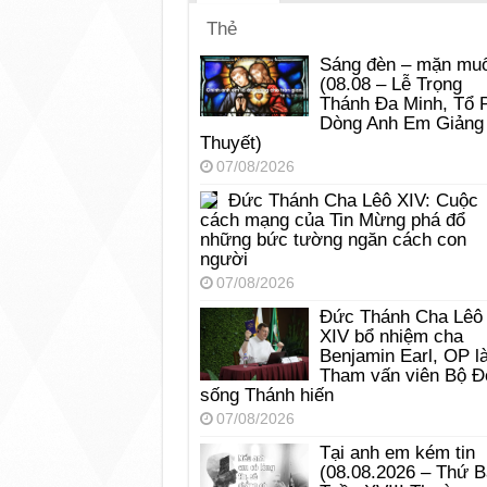
Thẻ
Sáng đèn – mặn muố
(08.08 – Lễ Trọng
Thánh Đa Minh, Tổ 
Dòng Anh Em Giảng
Thuyết)
07/08/2026
Đức Thánh Cha Lêô XIV: Cuộc
cách mạng của Tin Mừng phá đổ
những bức tường ngăn cách con
người
07/08/2026
Đức Thánh Cha Lêô
XIV bổ nhiệm cha
Benjamin Earl, OP l
Tham vấn viên Bộ Đ
sống Thánh hiến
07/08/2026
Tại anh em kém tin
(08.08.2026 – Thứ 