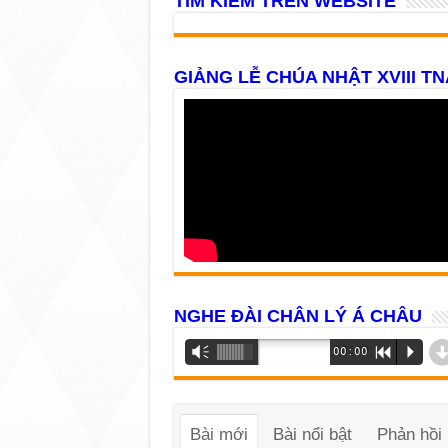
TÌM KIẾM TRÊN WEBSITE
GIẢNG LỄ CHÚA NHẬT XVIII TN
NGHE ĐÀI CHÂN LÝ Á CHÂU
Trình
Vm
00:00
R
P
phát
âm
thanh
Bài mới
Bài nổi bật
Phản hồi