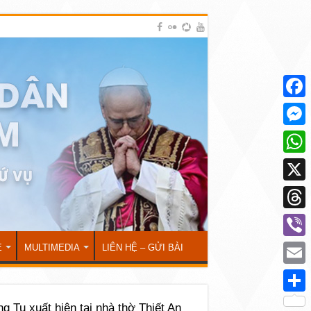
Face
Mess
What
X
Thre
Viber
Ẻ
MULTIMEDIA
LIÊN HỆ – GỬI BÀI
Emai
Shar
g Tu xuất hiện tại nhà thờ Thiết An