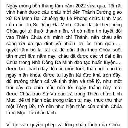
Ngày mùng bốn tháng tám năm 2022 vừa qua. Tôi rất
vinh hạnh được cậu cháu mời đến Thánh Đường giáo
xứ Đa Minh Ba Chuông dự Lễ Phong chức Linh Mục
của các Tu Sĩ Dòng Đa Minh. Cháu đã đi theo tiếng
Chúa gọi từ thuở thanh niên, vì có niềm tin tuyệt đối
vào Thiên Chúa chí minh chí Thánh, nên cháu sẵn
sàng rời xa gia đình và nhiều lợi lộc trần gian….,
quyết tâm bỏ lại tất cả để dấn thân theo Chúa suốt
tận mười lăm năm nay, cháu đã được các vị đại diện
Chúa trong Nhà Dòng Đa Minh đào tạo huấn luyện…,
được học hành đầy đủ các môn triết, thần học cho tới
ngày mãn khóa, được tu luyện tài đức khá tròn đầy,
đủ trưởng thành cả về tinh thần và thể lý, như một
trái cây đã chín mùi, nên tới ngày tháng này mới
được Chúa trao Sứ Vụ cao cả trong Thiên chức Linh
Mục, để thi hành các trọng trách từ nay, thực thụ như
một Tông Đồ, trở nên như hiện thân của chính Chúa
là Vị Mục Tử nhân lành.
Vì tin vào quyền phép và lòng nhân lành của Chúa,