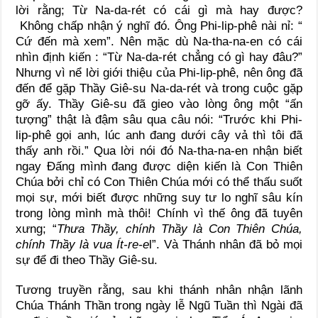
lời rằng; Từ Na-da-rét có cái gì mà hay được?
Không chấp nhận ý nghĩ đó. Ông Phi-lip-phê nài nỉ: “
Cứ đến mà xem”. Nên mặc dù Na-tha-na-en có cái
nhìn định kiến : “Từ Na-da-rét chẳng có gì hay đâu?”
Nhưng vì nể lời giới thiệu của Phi-lip-phê, nên ông đã
đến để gặp Thầy Giê-su Na-da-rét và trong cuộc gặp
gỡ ấy. Thầy Giê-su đã gieo vào lòng ông một “ấn
tượng” thật là đậm sâu qua câu nói: “Trước khi Phi-
lip-phê gọi anh, lúc anh đang dưới cây vả thì tôi đã
thấy anh rồi.” Qua lời nói đó Na-tha-na-en nhận biết
ngay Đấng mình đang được diện kiến là Con Thiên
Chúa bởi chỉ có Con Thiên Chúa mới có thể thấu suốt
mọi sự, mới biết được những suy tư lo nghĩ sâu kín
trong lòng mình mà thôi! Chính vì thế ông đã tuyên
xưng; “
Thưa Thầy, chính Thầy là Con Thiên Chúa,
chính Thầy là vua Ít-re-e
l”. Và Thánh nhân đã bỏ mọi
sự để đi theo Thầy Giê-su.
Tương truyền rằng, sau khi thánh nhân nhận lãnh
Chúa Thánh Thần trong ngày lễ Ngũ Tuần thì Ngài đã