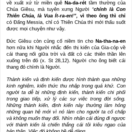
về xuất xứ từ miền quê
Na-da-rét
tầm thường của
Chúa Giêsu, mà tuyên xưng Người
“
chính là Con
Thiên Chúa, là Vua Ít-ra-en!”,
vì theo ông thì chỉ
có Đấng Messia, chỉ có Thiên Chúa thì mới thấu suốt
được mọi chuyện như vậy.
Đức Giêsu còn củng cố niềm tin cho
Na-tha-na-en
hơn nữa khi Người nhắc đến thị kiến của Gia-cóp về
cái thang nối giữa trời và đất có các thiên thần lên
xuống trên đó (x. St 28,12). Người cho ông biết cái
thang đó chính là Người.
Thành kiến và định kiến được hình thành qua những
kinh nghiệm, kiến thức thu nhập trong quá khứ. Con
người ta dễ bị những định kiến, thành kiến chi phối
trong giao tiếp, xử lý các sự việc trong đời sống.
Những thành kiến, định kiến này thường làm hỏng
những quan hệ mới vì nó làm cho người ta cố chấp
và không muốn thay đổi. Nhìn nhận cái đúng đi ngược
với thành kiến là chiến thắng cái tôi kiêu ngạo của
bản thân. Việc đó không hề dễ dàng.