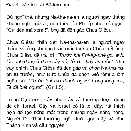
Đa-vít và sinh tại Bê-lem mà.
Dù nghĩ thế, nhưng Na-tha-na-en là người ngay thẳng
không nghi ngờ ai, nên theo lời Phi-líp-phê mời gọi :
“Cứ đến mà xem !”, ông đã đến gặp Chúa Giêsu.
Chúa Giêsu nhận xét Na-tha-na-en là người ngay
thẳng và ông khi ông thắc mắc tại sao Chúa biết ông,
Chúa Giêsu đã trả lới :
“Trước khi Phi-líp-phê gọi anh,
lúc anh đang ở dưới cây vả, tôi đã thấy anh rồi.”
Như
vậy chính Chúa Giêsu đã đến
gặp và chọn
Na-tha-na-
en từ trước, như Đức Chúa đã chọn Giê-rêmi-a làm
ngôn sứ :
“Trước khi tạo thành ngươi trong lòng mẹ,
Ta đã biết ngươi”.
(Gr 1,5).
Trong Cựu ước, cây nho, cây vả thường được dùng
để chỉ Israel. Cây vả Israel có lá to, dầy, rất thích
hợp để tạo bóng mát trong những ngày nắng nóng.
Người Do Thái thường ngồi dưới gốc cây vả đọc
Thánh Kinh và cầu nguyện.