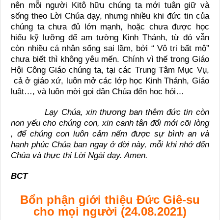
nên mỗi người Kitô hữu chúng ta mới tuân giữ và
sống theo Lời Chúa dạy, nhưng nhiều khi đức tin của
chúng ta chưa đủ lớn mạnh, hoặc chưa được học
hiểu kỹ lưỡng để am tường Kinh Thánh, từ đó vẫn
còn nhiều cá nhân sống sai lầm, bởi “ Vô tri bất mộ”
chưa biết thì không yêu mến. Chính vì thế trong Giáo
Hội Công Giáo chúng ta, tại các Trung Tâm Mục Vụ,
cả ở giáo xứ, luôn mở các lớp học Kinh Thánh, Giáo
luật…, và luôn mời gọi dân Chúa đến học hỏi…
Lạy Chúa, xin thương ban thêm đức tin còn
non yếu cho chúng con, xin canh tân đổi mới cõi lòng
, để chúng con luôn cảm nếm được sự bình an và
hạnh phúc Chúa ban ngay ở đời này, mỗi khi nhớ đến
Chúa và thực thi Lời Ngài dạy. Amen.
BCT
Bổn phận giới thiệu Đức Giê-su
cho mọi người (24.08.2021)