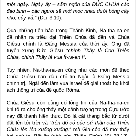
một ngày. Ngày ấy – sấm ngôn của
ĐỨC CHÚA
các
đạo binh – các ngươi sẽ mời mọc nhau dưới bóng cây
nho, cây vả.”
(Dcr 3,10).
Qua những tiên báo trong Thánh Kinh, Na-tha-na-en
đã nhận ra triều đại Thiên Chúa đã đến và Chúa
Giêsu chính là Đấng Messia của thời ấy. Ông đã
tuyên xưng Đức Giêsu
“chính Thầy là Con Thiên
Chúa, chính Thầy là vua Ít-ra-en !”.
Tuy nhiên, Na-tha-na-en cũng như các môn đệ theo
Chúa Giêsu ban đầu chỉ tin Ngài là Đấng Messia
chính trị, Ngài đến làm vua israel để giải thoát họ khỏi
ách thống trị của đế quốc Rôma.
Chúa Giêsu còn củng cố lòng tin của Na-tha-na-en
khi tỏ ra cho ông thấy một cảnh tượng trong Cựu ước
nay đã thành hiện thực. Đó là cái thang bắc từ dưới
đất lên tới trời và
“trên đó có các sứ thần của Thiên
Chúa lên lên xuống xuống.”
mà Gia-cóp đã mơ thấy