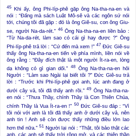
45
Khi ấy, ông Phi-líp-phê gặp ông Na-tha-na-en và
nói : “Đấng mà sách Luật Mô-sê và các ngôn sứ nói
tới, chúng tôi đã gặp : đó là ông Giê-su, con ông Giu-
46
se, người Na-da-rét.”
Ông Na-tha-na-en liền bảo :
“Từ Na-da-rét, làm sao có cái gì hay được ?” Ông
47
Phi-líp-phê trả lời : “Cứ đến mà xem !”
Đức Giê-su
thấy ông Na-tha-na-en tiến về phía mình, liền nói về
ông rằng : “Đây đích thật là một người Ít-ra-en, lòng
48
dạ không có gì gian dối.”
Ông Na-tha-na-en hỏi
Người : “Làm sao Ngài lại biết tôi ?” Đức Giê-su trả
lời : “Trước khi Phi-líp-phê gọi anh, lúc anh đang ở
49
dưới cây vả, tôi đã thấy anh rồi.”
Ông Na-tha-na-
en nói : “Thưa Thầy, chính Thầy là Con Thiên Chúa,
50
chính Thầy là Vua Ít-ra-en !”
Đức Giê-su đáp : “Vì
tôi nói với anh là tôi đã thấy anh ở dưới cây vả, nên
anh tin ! Anh sẽ còn được thấy những điều lớn lao
51
hơn thế nữa.”
Người lại nói : “Thật, tôi bảo thật các
anh, các anh sẽ thấy trời rộng mở, và các thiên thần