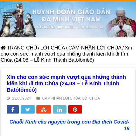
TRANG CHỦ
/
LỜI CHÚA
/
CẢM NHẬN LỜI CHÚA
/
Xin
cho con sức mạnh vượt qua những thành kiến khi đi tìm
Chúa (24.08 – Lễ Kính Thánh Batôlômêô)
Xin cho con sức mạnh vượt qua những thành
kiến khi đi tìm Chúa (24.08 – Lễ Kính Thánh
Batôlômêô)
23/08/2024
CẢM NHẬN LỜI CHÚA
,
LỜI CHÚA
Chuỗi Kinh cầu nguyện trong cơn Đại dịch Covid-
19