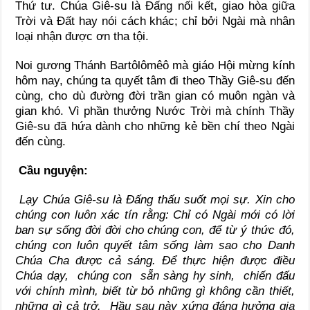
Thứ tư. Chúa Giê-su là Đấng nối kết, giao hòa giữa
Trời và Đất hay nói cách khác; chỉ bởi Ngài mà nhân
loại nhận được ơn tha tội.
Noi gương Thánh Bartôlômêô mà giáo Hội mừng kính
hôm nay, chúng ta quyết tâm đi theo Thầy Giê-su đến
cùng, cho dù đường đời trần gian có muôn ngàn và
gian khó. Vì phần thưởng Nước Trời mà chính Thầy
Giê-su đã hứa dành cho những kẻ bền chí theo Ngài
đến cùng.
Cầu nguyện:
Lạy Chúa Giê-su là Đấng thấu suốt mọi sự. Xin cho
chúng con luôn xác tín rằng: Chỉ có Ngài mới có lời
ban sự sống đời đời cho chúng con, để từ ý thức đó,
chúng con luôn quyết tâm sống làm sao cho Danh
Chúa Cha được cả sáng. Để thực hiện được điều
Chúa dạy, chúng con sẵn sàng hy sinh, chiến đấu
với chính mình, biết từ bỏ những gì không cần thiết,
những gì cả trở. Hầu sau này xứng đáng hưởng gia