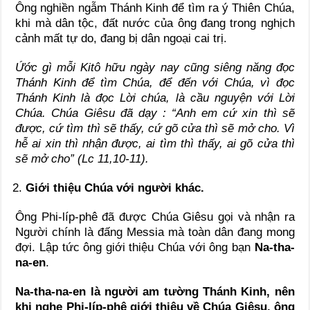
Ông nghiền ngẫm Thánh Kinh để tìm ra ý Thiên Chúa,
khi mà dân tộc, đất nước của ông đang trong nghịch
cảnh mất tự do, đang bị dân ngoại cai trị.
Ứớc gì mỗi Kitô hữu ngày nay cũng siêng năng đọc
Thánh Kinh để tìm Chúa, để đến với Chúa, vì đọc
Thánh Kinh là đọc Lời chúa, là cầu nguyện với Lời
Chúa. Chúa Giêsu đã dạy : “
Anh em cứ xin thì sẽ
được, cứ tìm thì sẽ thấy, cứ gõ cửa thì sẽ mở cho. Vì
hễ ai xin thì nhận được, ai tìm thì thấy, ai gõ cửa thì
sẽ mở cho” (Lc 11,10-11).
Giới thiệu Chúa với người khác.
Ông Phi-líp-phê đã được Chúa Giêsu gọi và nhận ra
Người chính là đấng Messia mà toàn dân đang mong
đợi. Lập tức ông giới thiệu Chúa với ông bạn
Na-tha-
na-en
.
Na-tha-na-en là người am tường Thánh Kinh, nên
khi nghe
Phi-líp-phê
giới thiệu về Chúa Giêsu, ông