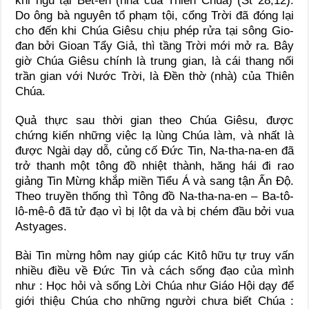
khi ngủ tại Bết-ên (nhà của Thiên Chúa) (St 28,12).
Do ông bà nguyên tổ phạm tội, cổng Trời đã đóng lại
cho đến khi Chúa Giêsu chịu phép rửa tại sông Gio-
đan bởi Gioan Tẩy Giả, thì tầng Trời mới mở ra. Bây
giờ Chúa Giêsu chính là trung gian, là cái thang nối
trần gian với Nước Trời, là Đền thờ (nhà) của Thiên
Chúa.
Quả thực sau thời gian theo Chúa Giêsu, được
chứng kiến những việc lạ lùng Chúa làm, và nhất là
được Ngài dạy dỗ, củng cố Đức Tin, Na-tha-na-en đã
trở thanh một tông đồ nhiệt thành, hăng hái đi rao
giảng Tin Mừng khắp miền Tiểu Á và sang tận Ấn Độ.
Theo truyền thống thì Tông đồ Na-tha-na-en – Ba-tô-
lô-mê-ô đã tử đạo vì bị lột da và bị chém đầu bởi vua
Astyages.
Bài Tin mừng hôm nay giúp các Kitô hữu tự truy vấn
nhiều điều về Đức Tin và cách sống đạo của mình
như : Học hỏi và sống Lời Chúa như Giáo Hội dạy để
giới thiệu Chúa cho những người chưa biết Chúa :