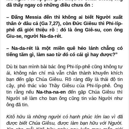
đã thấy ngay có những điều chưa ổn :
– Đấng Messia đến thì không ai biết Người xuất
thân ở đâu cả (Ga 7,27), còn Đức Giêsu thì
Phi-líp-
phê
đã giới thiệu rõ :
đó là ông Giê-su, con ông
Giu-se, người Na-da-rét.
– Na-da-rét là một miền quê hẻo lánh chẳng có
tiếng tăm gì, làm sao từ đó
có cái gì hay được?”
Dù bị bạn mình bài bác ông Phi-líp-phê cũng không tự
ái, không nản chí mà vẫn chân thành khuyến khích
bạn đến gặp Chúa Giêsu. Rõ ràng đây là thái độ tin
cậy, phó thác vào Thầy Giêsu của Phi-líp-phê. Ông
tin rằng nếu
Na-tha-na-en
đến gặp Chúa Giêsu thì
Người sẽ làm cho bạn ông cũng tin vào Người như
ông đã tin.
Kitô hữu là những người có hạnh phúc lớn lao vì đã
được biết Chúa Giêsu, được làm bạn hữu với Người.