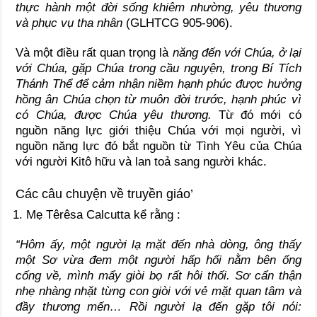
thực hành một đời sống khiêm nhường, yêu thương
và phục vụ tha nhân
(GLHTCG 905-906).
Và một điều rất quan trọng là
năng đến với Chúa, ở lại
với Chúa, gặp Chúa trong cầu nguyện, trong Bí Tích
Thánh Thể để cảm nhận niềm hạnh phúc được hưởng
hồng ân Chúa chọn từ muôn đời trước, hạnh phúc vì
có Chúa, được Chúa yêu thương.
Từ đó mới có
nguồn năng lực giới thiệu Chúa với mọi người, vì
nguồn năng lực đó bắt nguồn từ Tình Yêu của Chúa
với người Kitô hữu và lan toả sang người khác.
Các câu chuyện về truyền giáo’
Mẹ Têrêsa Calcutta kể rằng :
“Hôm ấy, một người lạ mặt đến nhà dòng, ông thấy
một Sơ vừa đem một người hấp hối nằm bên ống
cống về, mình mẩy giòi bọ rất hôi thối. Sơ cẩn thận
nhẹ nhàng nhặt từng con giòi với vẻ mặt quan tâm và
đầy thương mến… Rồi người lạ đến gặp tôi nói: