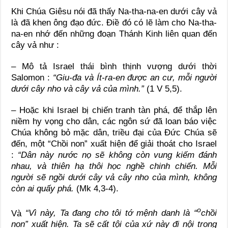
Khi Chúa Giêsu nói đã thấy Na-tha-na-en dưới cây vả
là đã khen ông đạo đức. Điề đó có lẽ làm cho Na-tha-
na-en nhớ đến những đoạn Thánh Kinh liên quan đến
cây vả như :
– Mô tả Israel thái bình thịnh vượng dưới thời
Salomon :
“Giu-đa và Ít-ra-en được an cư, mỗi người
dưới cây nho và cây vả của mình.”
(1 V 5,5).
– Hoặc khi Israel bị chiến tranh tàn phá, để thắp lên
niềm hy vọng cho dân, các ngôn sứ đã loan báo việc
Chúa không bỏ mặc dân, triều đại của Đức Chúa sẽ
đến, một “Chồi non” xuất hiện để giải thoát cho Israel
:
“Dân này nước nọ sẽ không còn vung kiếm đánh
nhau, và thiên hạ thôi học nghề chinh chiến. Mỗi
người sẽ ngồi dưới cây vả cây nho của mình, không
còn ai quấy phá.
(Mk 4,3-4).
o
Và
“Vì này, Ta đang cho tôi tớ mệnh danh là “
chồi
non” xuất hiện. Ta sẽ cất tội của xứ này đi nội trong