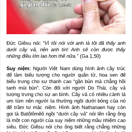
Đức Giêsu nói:
“Vì tôi nói với anh là tôi đã thấy anh
dưới cây vả, nên anh tin! Anh sẽ còn được thấy
những điều lớn lao hơn thế nữa.”
(Ga 1,50)
Suy niệm:
Người Việt Nam dùng hình ảnh cây trúc
để làm biểu tượng cho người quân tử, hoa sen để
biểu trưng cho sự thanh cao “gần bùn mà chẳng hôi
tanh mùi bùn”. Còn đối với người Do Thái, cây vả
tượng trưng cho sự an bình. Cây vả có nhiều cành lá
um tùm nên người ta thường ngồi dưới bóng của nó
để trầm tư mặc niệm. Hình ảnh Nathanaen hay còn
gọi là Batôlômêô ngồi “dưới cây vả” nói lên rằng ông
là một con người của suy niệm những mầu nhiệm cao
siêu. Đức Giêsu nói cho ông biết rằng chẳng những