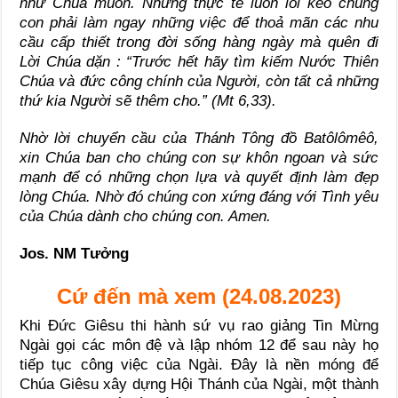
như Chúa muốn. Nhưng thực tế luôn lôi kéo chúng
con phải làm ngay những việc để thoả mãn các nhu
cầu cấp thiết trong đời sống hàng ngày mà quên đi
Lời Chúa dặn : “
Trước hết hãy tìm kiếm Nước Thiên
Chúa và đức công chính của Người, còn tất cả những
thứ kia Người sẽ thêm cho.”
(Mt 6,33).
Nhờ lời chuyển cầu của Thánh Tông đồ Batôlômêô,
xin Chúa ban cho chúng con sự khôn ngoan và sức
mạnh để có những chọn lựa và quyết định làm đẹp
lòng Chúa. Nhờ đó chúng con xứng đáng với Tình yêu
của Chúa dành cho chúng con. Amen.
Jos. NM Tưởng
Cứ đến mà xem (24.08.2023)
Khi Đức Giêsu thi hành sứ vụ rao giảng Tin Mừng
Ngài gọi các môn đệ và lập nhóm 12 để sau này họ
tiếp tục công việc của Ngài. Đây là nền móng để
Chúa Giêsu xây dựng Hội Thánh của Ngài, một thành