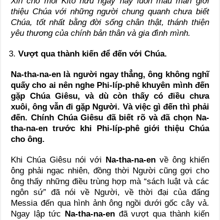
Xin cho mỗi Kitô hữu ngày nay luôn mau mắn giới
thiệu Chúa với những người chung quanh chưa biết
Chúa, tốt nhất bằng đời sống chân thật, thánh thiện
yêu thương của chính bản thân và gia đình mình.
Vượt qua thành kiến để đến với Chúa.
Na-tha-na-en là người ngay thẳng, ông không nghĩ
quấy cho ai nên nghe
Phi-líp-phê
khuyên mình đến
gặp Chúa Giêsu, và dù còn thấy có điều chưa
xuôi, ông vẫn đi gặp Người. Và việc gì đến thì phải
đến. Chính Chúa Giêsu đã biết rõ và đã chọn Na-
tha-na-en trước khi
Phi-líp-phê
giới thiệu Chúa
cho ông.
Khi Chúa Giêsu nói với
Na-tha-na-en
về ông khiến
ông phải ngạc nhiên, đồng thời Người cũng gợi cho
ông thấy những điều trùng hợp mà “sách luật và các
ngôn sứ” đã nói về Người, về thời đại của đấng
Messia đến qua hình ảnh ông ngồi dưới gốc cây vả.
Ngay lập tức
Na-tha-na-en
đã vượt qua thành kiến