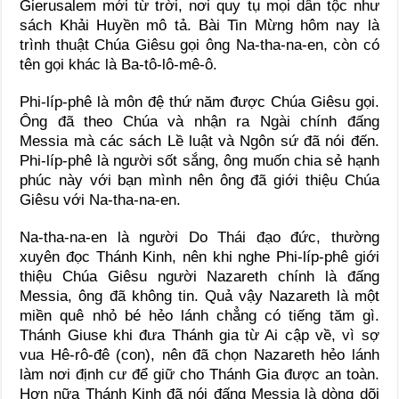
Gierusalem mới từ trời, nơi quy tụ mọi dân tộc như
sách Khải Huyền mô tả. Bài Tin Mừng hôm nay là
trình thuật Chúa Giêsu gọi ông Na-tha-na-en, còn có
tên gọi khác là Ba-tô-lô-mê-ô.
Phi-líp-phê là môn đệ thứ năm được Chúa Giêsu gọi.
Ông đã theo Chúa và nhận ra Ngài chính đấng
Messia mà các sách Lề luật và Ngôn sứ đã nói đến.
Phi-líp-phê là người sốt sắng, ông muốn chia sẻ hạnh
phúc này với bạn mình nên ông đã giới thiệu Chúa
Giêsu với Na-tha-na-en.
Na-tha-na-en là người Do Thái đạo đức, thường
xuyên đọc Thánh Kinh, nên khi nghe Phi-líp-phê giới
thiệu Chúa Giêsu người Nazareth chính là đấng
Messia, ông đã không tin. Quả vậy Nazareth là một
miền quê nhỏ bé hẻo lánh chẳng có tiếng tăm gì.
Thánh Giuse khi đưa Thánh gia từ Ai cập về, vì sợ
vua Hê-rô-đê (con), nên đã chọn Nazareth hẻo lánh
làm nơi định cư để giữ cho Thánh Gia được an toàn.
Hơn nữa Thánh Kinh đã nói đấng Messia là dòng dõi