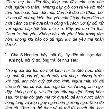
“Thưa mẹ, khi đến đây, lòng con đầy căm hờn của
một người vô thần. Nhưng bây giờ con ra về với một
tâm hồn hoàn toàn đổi mới. Con bắt đầu tin Chúa, bởi
vì con đã chứng kiến tình yêu của Chúa được diễn tả
một cách cụ thể qua hành động và cách Sơ ấy đối xử
với người hấp hối bẩn thỉu kia. Bây giờ con tin thật
Chúa là tình yêu. Không có tình yêu Chúa trong tâm
hồn, không khi nào có đủ nghị lực để yêu tha nhân
được”.
Cha S.Hodden thấy một đại úy đến xin học đạo.
Khi ngài hỏi lý do, ông trả lời như sau:
“Trong đại đội tôi, có một binh nhì là Kitô hữu. Đêm
nọ, anh đi gác về, mình mẩy ướt nhẹp, nhưng trước
khi ngủ, anh còn quỳ gối đọc kinh. Ngứa mắt, tôi đá
cho anh một cú vào đầu, ngã lăn ra. Nhưng anh ngồi
dậy, không nói gì và tiếp tục cầu nguyện. Sáng hôm
sau, tôi thấy đôi giày mà tối qua tôi đá anh được đánh
bóng láng và xếp ngay ngắn bên giường ngủ. Điều đó
làm tôi sững sờ, hổ thẹn và vì thế tôi quyết tâm học