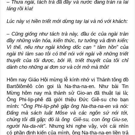
– Thưa ngài, tách trà đã đầy và nước đang tràn ra lai
láng rồi kìa!
Lúc này vị hiền triết mới dừng tay lại và nó với khách:
– Cũng giống như tách trà này, đầu óc của ngài tràn
đầy những văn hóa, kiến thức, tư tưởng và định kiến;
Vì thế, nếu như ngài không dốc cạn “ tâm hồn” của
ngài thì làm sao tôi có thể nói với ngài về những triết
thuyết của tôi được, bởi lẽ, triết thuyết của tôi chỉ
dành cho những ai đơn sơ và cởi mở mà thôi!
Hôm nay Giáo Hội mừng lễ kính nhớ vị Thánh tông đồ
Bartôlômêô còn gọi là Na-tha-na-en. Như bài Tin
Mừng hôm nay mà thánh sử Gio-an đã thuật lại là;
Ông Phi-lip-phê đã giới thiệu Đức Giê-su cho bạn
mình: “
Ông Phi-lip-phê gặp ông Na-tha-na-en và nói:
Đấng mà sách luật Môse và các ngôn sứ nói tới,
chúng tôi đã gặp; đó là ông Giê-su, con ông Giu-se,
người Na-da-rét”
. Nhưng khi nghe vậy, với cái nhìn
có phần định kiến của mình, ông Na-tha-na-en liền trả