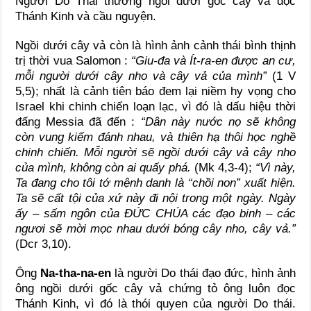
Người Do Thái thường ngồi dưới gốc cây vả đọc
Thánh Kinh và cầu nguyện.
Ngồi dưới cây vả còn là hình ảnh cảnh thái bình thịnh
trị thời vua Salomon :
“Giu-đa và Ít-ra-en được an cư,
mỗi người dưới cây nho và cây vả của mình”
(1 V
5,5); nhất là cảnh tiên báo đem lại niềm hy vọng cho
Israel khi chinh chiến loạn lạc, vì đó là dấu hiệu thời
đấng Messia đã đến :
“Dân này nước nọ sẽ không
còn vung kiếm đánh nhau, và thiên hạ thôi học nghề
chinh chiến. Mỗi người sẽ ngồi dưới cây vả cây nho
của mình, không còn ai quấy phá.
(Mk 4,3-4);
“Vì này,
Ta đang cho tôi tớ mệnh danh là “chồi non” xuất hiện.
Ta sẽ cất tội của xứ này đi nội trong một ngày. Ngày
ấy – sấm ngôn của
ĐỨC CHÚA
các đạo binh – các
ngươi sẽ mời mọc nhau dưới bóng cây nho, cây vả.”
(Dcr 3,10).
Ông
Na-tha-na-en
là người Do thái đạo đức, hình ảnh
ông ngồi dưới gốc cây vả chứng tỏ ông luôn đọc
Thánh Kinh, vì đó là thói quyen của người Do thái.