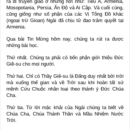
ra đi truyền giáo ở những nơi như: Tiểu Á, Armenia,
Mosopotania, Persia, Ấn Độ và Ai Cập. Và cuối cùng,
cũng giống như số phận của các Vị Tông Đồ khác
(ngoại trừ Gioan) Ngài đã chịu tử đạo trảm quyết tại
Armenia.
Qua bài Tin Mừng hôm nay, chúng ta rút ra được
những bài học.
Thứ nhất. Chúng ta phải có bổn phận giới thiệu Đức
Giê-su cho mọi người.
Thứ hai. Chỉ có Thầy Giê-su là Đấng duy nhất bởi trời
mà xuống thế gian và về Trời sau khi hoàn tất sứ
mệnh Cứu Chuộc nhân loại theo thánh ý Đức Chúa
Cha.
Thứ ba. Từ lời mặc khải của Ngài chúng ta biết về
Chúa Cha, Chúa Thánh Thần và Mầu Nhiệm Nước
Trời.