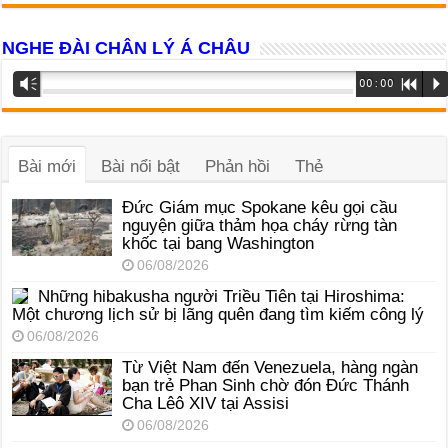
NGHE ĐÀI CHÂN LÝ Á CHÂU
Trình
Vm
00:00
R
P
phát
âm
thanh
Bài mới
Bài nổi bật
Phản hồi
Thẻ
Đức Giám mục Spokane kêu gọi cầu
nguyện giữa thảm họa cháy rừng tàn
khốc tại bang Washington
06/08/2026
Những hibakusha người Triều Tiên tại Hiroshima:
Một chương lịch sử bị lãng quên đang tìm kiếm công lý
06/08/2026
Từ Việt Nam đến Venezuela, hàng ngàn
bạn trẻ Phan Sinh chờ đón Đức Thánh
Cha Lêô XIV tại Assisi
06/08/2026