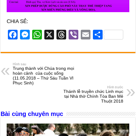
CHIA SẺ:
F
M
W
X
T
Vi
E
S
a
e
h
hr
b
m
h
c
ss
at
e
er
ail
ar
e
e
s
a
e
Hình sau
Trung thành với Chúa trong mọi
b
n
A
d
hoàn cảnh của cuộc sống
(11.05.2018 – Thứ Sáu Tuần VI
o
g
p
s
Phục Sinh)
Hình trước
o
er
p
Thánh lễ truyền chức Linh mục
tại Nhà thờ Chính Tòa Ban Mê
k
Thuột 2018
Bài cùng chuyên mục