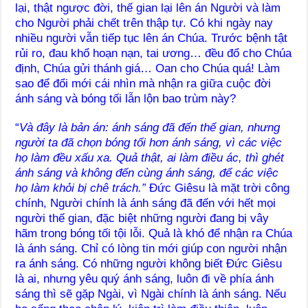
lại, thật ngược đời, thế gian lại lên án Người và làm
cho Người phải chết trên thập tự. Có khi ngày nay
nhiều người vẫn tiếp tục lên án Chúa. Trước bệnh tật
rủi ro, đau khổ hoạn nạn, tai ương… đều đổ cho Chúa
định, Chúa gửi thánh giá… Oan cho Chúa quá! Làm
sao để đổi mới cái nhìn mà nhận ra giữa cuộc đời
ánh sáng và bóng tối lẫn lộn bao trùm này?
“
Và đây là bản án: ánh sáng đã đến thế gian, nhưng
người ta đã chọn bóng tối hơn ánh sáng, vì các việc
họ làm đều xấu xa. Quả thật, ai làm điều ác, thì ghét
ánh sáng và không đến cùng ánh sáng, để các việc
họ làm khỏi bị chê trách.”
Đức Giêsu là mặt trời công
chính, Người chính là ánh sáng đã đến với hết mọi
người thế gian, đặc biệt những người đang bị vây
hãm trong bóng tối tội lỗi. Quả là khó để nhận ra Chúa
là ánh sáng. Chỉ có lòng tin mới giúp con người nhận
ra ánh sáng. Có những người không biết Đức Giêsu
là ai, nhưng yêu quý ánh sáng, luôn đi về phía ánh
sáng thì sẽ gặp Ngài, vì Ngài chính là ánh sáng. Nếu