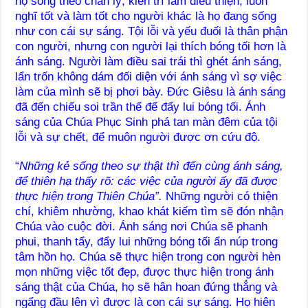
họ sống theo chân lý, kiên trì làm điều thiện, luôn
nghĩ tốt và làm tốt cho người khác là họ đang sống
như con cái sự sáng. Tội lỗi và yếu đuối là thân phận
con người, nhưng con người lại thích bóng tối hơn là
ánh sáng. Người làm điều sai trái thì ghét ánh sáng,
lẩn trốn không dám đối diện với ánh sáng vì sợ việc
làm của mình sẽ bị phơi bày. Đức Giêsu là ánh sáng
đã đến chiếu soi trần thế để đẩy lui bóng tối. Ánh
sáng của Chúa Phục Sinh phá tan màn đêm của tội
lỗi và sự chết, để muôn người được ơn cứu độ.
“
Những kẻ sống theo sự thật thì đến cùng ánh sáng,
để thiên hạ thấy rõ: các việc của người ấy đã được
thực hiện trong Thiên Chúa”.
Những người có thiện
chí, khiêm nhường, khao khát kiếm tìm sẽ đón nhận
Chúa vào cuộc đời. Ánh sáng nơi Chúa sẽ phanh
phui, thanh tẩy, đẩy lui những bóng tối ẩn núp trong
tâm hồn họ. Chúa sẽ thực hiện trong con người hèn
mọn những việc tốt đẹp, được thực hiện trong ánh
sáng thật của Chúa, họ sẽ hân hoan đứng thẳng và
ngẩng đầu lên vì được là con cái sự sáng. Họ hiên