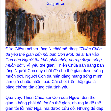
Đức Giêsu nói với ông Nicôđêmô rằng:
“Thiên Chúa
đã yêu thế gian đến nỗi ban Con Một, để ai
tin
vào
Con của Người thì khỏi phải chết, nhưng được sống
muôn đời”.
Vì yêu thế gian, Thiên Chúa sẵn sàng ban
tặng Người Con duy nhất để cho thế gian được sống
muôn đời. Người Con đã hiến dâng mạng sống mình
làm giá chuộc nhân loại. Cái chết trên thập giá là
bằng chứng tận cùng của tình yêu.
Quả vậy, Thiên Chúa sai Con của Người đến thế
gian, không phải để lên án thế gian, nhưng là để thế
gian tội lỗi nhờ Ngài mà được cứu độ. Nhưng để đáp