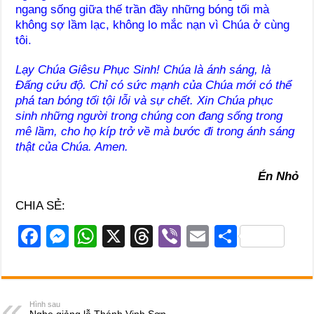
ngang sống giữa thế trần đầy những bóng tối mà
không sợ lầm lạc, không lo mắc nạn vì Chúa ở cùng
tôi.
Lạy Chúa Giêsu Phục Sinh! Chúa là ánh sáng, là
Đấng cứu độ. Chỉ có sức mạnh của Chúa mới có thể
phá tan bóng tối tội lỗi và sự chết. Xin Chúa phục
sinh những người trong chúng con đang sống trong
mê lầm, cho họ kíp trở về mà bước đi trong ánh sáng
thật của Chúa. Amen.
Én Nhỏ
CHIA SẺ:
F
M
W
X
T
Vi
E
S
a
e
h
hr
b
m
h
c
ss
at
e
er
ail
ar
e
e
s
a
e
Hình sau
Nghe giảng lễ Thánh Vinh Sơn