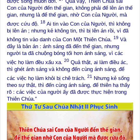
được sống muôn đời.
Quả vậy, Thiên Chúa sai
Con của Người đến thế gian, không phải để lên án thế
gian, nhưng là để thế gian, nhờ Con của Người, mà
18
được cứu độ.
Ai tin vào Con của Người, thì không
bị lên án ; nhưng kẻ không tin, thì bị lên án rồi, vì đã
19
không tin vào danh của Con Một Thiên Chúa.
Và
đây là bản án : ánh sáng đã đến thế gian, nhưng
người ta đã chuộng bóng tối hơn ánh sáng, vì các
20
việc họ làm đều xấu xa.
Quả thật, ai làm điều ác,
thì ghét ánh sáng và không đến cùng ánh sáng, để
21
các việc họ làm khỏi bị chê trách.
Nhưng kẻ sống
theo sự thật, thì đến cùng ánh sáng, để thiên hạ thấy
rõ : các việc của người ấy đã được thực hiện trong
Thiên Chúa.”