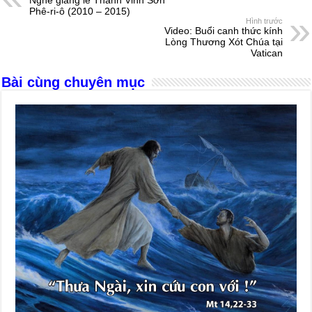
b
n
A
d
Phê-ri-ô (2010 – 2015)
Hình trước
o
g
p
s
Video: Buổi canh thức kính
Lòng Thương Xót Chúa tại
o
er
p
Vatican
k
Bài cùng chuyên mục