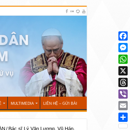
Face
Mess
What
X
Thre
Viber
Ẻ
MULTIMEDIA
LIÊN HỆ – GỬI BÀI
Emai
Shar
ÀN
/
Bác sĩ Lý Văn Lượng, Vũ Hán,