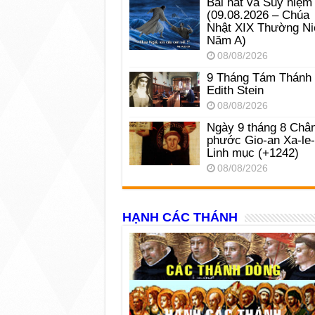
Bài hát và Suy niệm
(09.08.2026 – Chúa
Nhật XIX Thường Ni
Năm A)
08/08/2026
9 Tháng Tám Thánh
Edith Stein
08/08/2026
Ngày 9 tháng 8 Châ
phước Gio-an Xa-le
Linh mục (+1242)
08/08/2026
HẠNH CÁC THÁNH