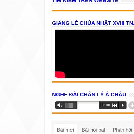
TÌM KIẾM TRÊN WEBSITE
GIẢNG LỄ CHÚA NHẬT XVIII TN
NGHE ĐÀI CHÂN LÝ Á CHÂU
Trình
Vm
00:00
R
P
phát
âm
thanh
Bài mới
Bài nổi bật
Phản hồi