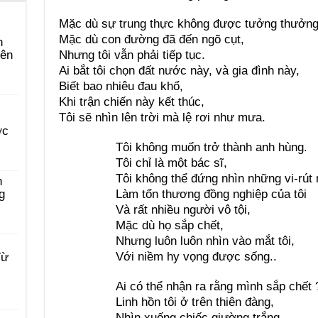
Mặc dù sự trung thực không được tưởng thưởng
Mặc dù con đường đã đến ngõ cụt,
n
Nhưng tôi vẫn phải tiếp tục.
yên
Ai bắt tôi chọn đất nước này, và gia đình này,
Biết bao nhiêu đau khổ,
Khi trận chiến này kết thúc,
Tôi sẽ nhìn lên trời mà lệ rơi như mưa.
ớc
Tôi không muốn trở thành anh hùng.
Tôi chỉ là một bác sĩ,
Tôi không thể đứng nhìn những vi-rút
n
Làm tổn thương đồng nghiệp của tôi
g
Và rất nhiều người vô tội,
Mặc dù họ sắp chết,
Nhưng luôn luôn nhìn vào mắt tôi,
Với niềm hy vọng được sống..
Từ
Ai có thể nhận ra rằng mình sắp chết 
Linh hồn tôi ở trên thiên đàng,
Nhìn xuống chiếc giường trắng,