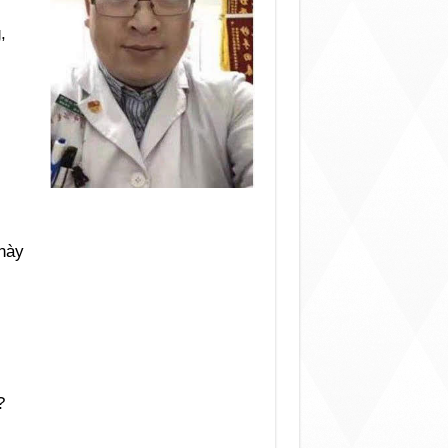
,
 này
?