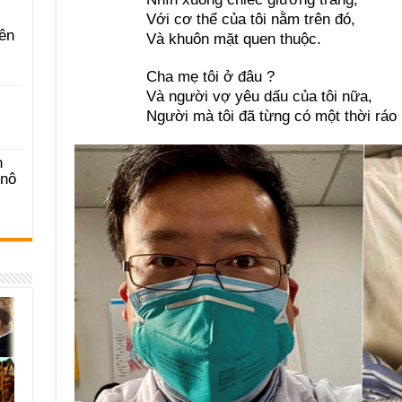
Với cơ thể của tôi nằm trên đó,
ên
Và khuôn mặt quen thuộc.
Cha mẹ tôi ở đâu ?
Và người vợ yêu dấu của tôi nữa,
Người mà tôi đã từng có một thời ráo r
n
-nô