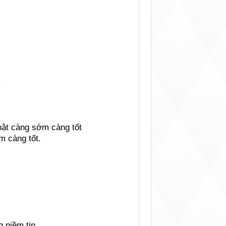
.
hật càng sớm càng tốt
m càng tốt.
,
 niềm tin.