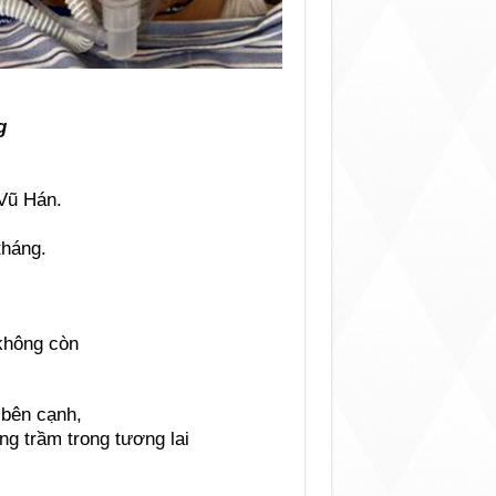
g
Vũ Hán.
tháng.
không còn
 bên cạnh,
ng trầm trong tương lai