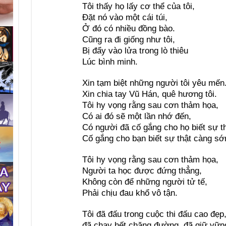
Tôi thấy họ lấy cơ thể của tôi,
Đặt nó vào một cái túi,
Ở đó có nhiều đồng bào.
Cũng ra đi giống như tôi,
Bị đẩy vào lửa trong lò thiêu
Lúc bình minh.
Xin tạm biệt những người tôi yêu mến
Xin chia tay Vũ Hán, quê hương tôi.
Tôi hy vọng rằng sau cơn thảm họa,
Có ai đó sẽ một lần nhớ đến,
Có người đã cố gắng cho họ biết sự t
Cố gắng cho bạn biết sự thật càng sớ
Tôi hy vọng rằng sau cơn thảm họa,
Người ta học được đứng thẳng,
Không còn để những người tử tế,
Phải chịu đau khổ vô tận.
Tôi đã đấu trong cuộc thi đấu cao đẹp
đã chạy hết chặng đường, đã giữ vững