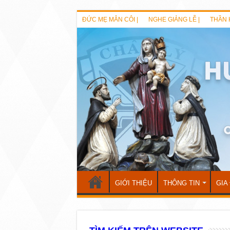
ĐỨC MẸ MÂN CÔI |
NGHE GIẢNG LỄ |
THẦN 
GIỚI THIỆU
THÔNG TIN
GIA