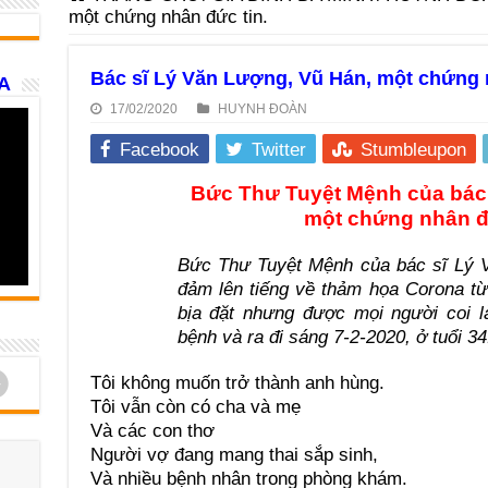
một chứng nhân đức tin.
Bác sĩ Lý Văn Lượng, Vũ Hán, một chứng 
A
17/02/2020
HUYNH ĐOÀN
Facebook
Twitter
Stumbleupon
Bức Thư Tuyệt Mệnh của bác
một chứng nhân đứ
Bức Thư Tuyệt Mệnh của bác sĩ Lý V
đảm lên tiếng về thảm họa Corona từ
bịa đặt nhưng được mọi người coi 
bệnh và ra đi sáng 7-2-2020, ở tuổi 34
d
Tôi không muốn trở thành anh hùng.
Tôi vẫn còn có cha và mẹ
Và các con thơ
Người vợ đang mang thai sắp sinh,
Và nhiều bệnh nhân trong phòng khám.