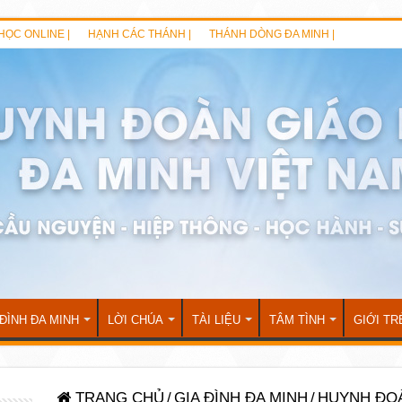
HỌC ONLINE |
HẠNH CÁC THÁNH |
THÁNH DÒNG ĐA MINH |
 ĐÌNH ĐA MINH
LỜI CHÚA
TÀI LIỆU
TÂM TÌNH
GIỚI TR
TRANG CHỦ
/
GIA ĐÌNH ĐA MINH
/
HUYNH ĐO