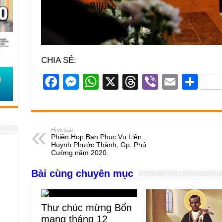
CHIA SẺ:
F
M
W
X
T
Vi
E
S
a
e
h
hr
b
m
h
c
ss
at
e
er
ail
ar
e
e
s
a
e
Hình sau
Phiên Họp Ban Phục Vụ Liên
b
n
A
d
Huynh Phước Thành, Gp. Phú
Cường năm 2020.
o
g
p
s
Bài cùng chuyên mục
o
er
p
k
Thư chúc mừng Bổn
mạng tháng 12