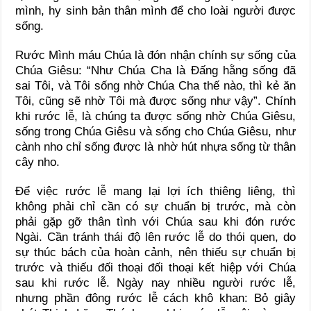
mình, hy sinh bản thân mình để cho loài người được
sống.
Rước Mình máu Chúa là đón nhận chính sự sống của
Chúa Giêsu: “Như Chúa Cha là Đấng hằng sống đã
sai Tôi, và Tôi sống nhờ Chúa Cha thế nào, thì kẻ ăn
Tôi, cũng sẽ nhờ Tôi mà được sống như vậy”. Chính
khi rước lễ, là chúng ta được sống nhờ Chúa Giêsu,
sống trong Chúa Giêsu và sống cho Chúa Giêsu, như
cành nho chỉ sống được là nhờ hút nhựa sống từ thân
cây nho.
Để việc rước lễ mang lại lợi ích thiêng liêng, thì
không phải chỉ cần có sự chuẩn bị trước, mà còn
phải gặp gỡ thân tình với Chúa sau khi đón rước
Ngài. Cần tránh thái độ lên rước lễ do thói quen, do
sự thúc bách của hoàn cảnh, nên thiếu sự chuẩn bị
trước và thiếu đối thoại đối thoại kết hiệp với Chúa
sau khi rước lễ. Ngày nay nhiều người rước lễ,
nhưng phần đông rước lễ cách khô khan: Bỏ giây