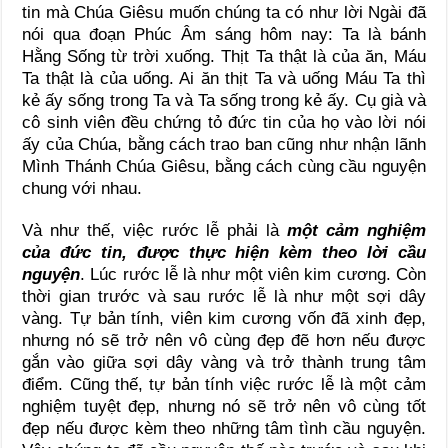
tin mà Chúa Giêsu muốn chúng ta có như lời Ngài đã
nói qua đoạn Phúc Âm sáng hôm nay: Ta là bánh
Hằng Sống từ trời xuống. Thịt Ta thật là của ăn, Máu
Ta thật là của uống. Ai ăn thịt Ta và uống Máu Ta thì
kẻ ấy sống trong Ta và Ta sống trong kẻ ấy. Cụ già và
cô sinh viên đều chứng tỏ đức tin của họ vào lời nói
ấy của Chúa, bằng cách trao ban cũng như nhận lãnh
Mình Thánh Chúa Giêsu, bằng cách cùng cầu nguyện
chung với nhau.
Và như thế, việc rước lễ phải là
một cảm nghiệm
của đức tin, được thực hiện kèm theo lời cầu
nguyện
. Lúc rước lễ là như một viên kim cương. Còn
thời gian trước và sau rước lễ là như một sợi dây
vàng. Tự bản tính, viên kim cương vốn đã xinh đẹp,
nhưng nó sẽ trở nên vô cùng đẹp đẽ hơn nếu được
gắn vào giữa sợi dây vàng và trở thành trung tâm
điểm. Cũng thế, tự bản tính việc rước lễ là một cảm
nghiệm tuyệt đẹp, nhưng nó sẽ trở nên vô cùng tốt
đẹp nếu được kèm theo những tâm tình cầu nguyện.