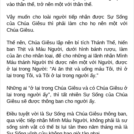
vào thân thể, trở nên một với thân thể.
Vậy muốn cho loài người tiếp nhận được Sự Sống
của Chúa Giêsu thì phải làm cho họ nên một với
Chúa Giêsu.
Thế nên, Chúa Giêsu lập nên bí tích Thánh Thể, hiến
ban Thịt và Máu Người, dưới hình bánh rượu, làm
của ăn cho nhân loại, để cho những ai lãnh nhận Mình
Máu thánh Người thì được nên một với Người, được
ở lại trong Người: “Ai ăn thịt và uống máu Tôi, thì ở
lại trong Tôi, và Tôi ở lại trong người ấy.”
Những ai “ở lại trong Chúa Giêsu và có Chúa Giêsu ở
lại trong người ấy”, thì tất nhiên Sự Sống của Chúa
Giêsu sẽ được thông ban cho người ấy.
Điều tuyệt vời là Sự Sống mà Chúa Giêsu thông ban,
qua việc tiếp nhận Mình Máu Người, không phải là sự
sống sinh vật có thể bị lụi tàn theo năm tháng mà là
Sự Sống vĩnh cửu không bao giờ tàn phai.