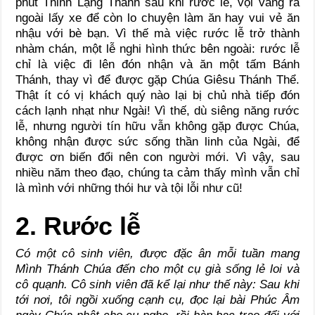
phút Thinh Lặng Thánh sau khi rước lễ, vội vàng ra
ngoài lấy xe để còn lo chuyện làm ăn hay vui vẻ ăn
nhậu với bè bạn. Vì thế mà việc rước lễ trở thành
nhàm chán, một lễ nghi hình thức bên ngoài: rước lễ
chỉ là việc đi lên đón nhận và ăn một tấm Bánh
Thánh, thay vì để được gặp Chúa Giêsu Thánh Thể.
Thật ít có vị khách quý nào lại bị chủ nhà tiếp đón
cách lạnh nhạt như Ngài! Vì thế, dù siêng năng rước
lễ, nhưng người tín hữu vẫn không gặp được Chúa,
không nhận được sức sống thần linh của Ngài, để
được ơn biến đổi nên con người mới. Vì vậy, sau
nhiều năm theo đạo, chúng ta cảm thấy mình vẫn chỉ
là mình với những thói hư và tội lỗi như cũ!
2. Rước lễ
Có một cô sinh viên, được đặc ân mỗi tuần mang
Mình Thánh Chúa đến cho một cụ già sống lẻ loi và
cô quạnh. Cô sinh viên đã kể lại như thế này: Sau khi
tới nơi, tôi ngồi xuống cạnh cụ, đọc lại bài Phúc Âm