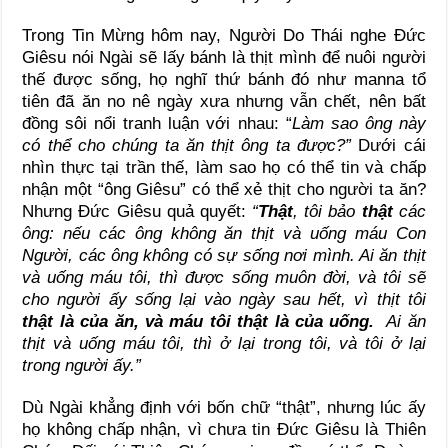
Trong Tin Mừng hôm nay, Người Do Thái nghe Đức
Giêsu nói Ngài sẽ lấy bánh là thịt mình để nuôi người
thế được sống, họ nghĩ thứ bánh đó như manna tổ
tiên đã ăn no nê ngày xưa nhưng vẫn chết, nên bất
đồng sôi nổi tranh luận với nhau: “
Làm sao ông này
có thể cho chúng ta ăn thịt ông ta được?”
Dưới cái
nhìn thực tại trần thế, làm sao họ có thể tin và chấp
nhận một “ông Giêsu” có thể xẻ thịt cho người ta ăn?
Nhưng Đức Giêsu quả quyết:
“
Thật
, tôi bảo
thật
các
ông: nếu các ông không ăn thịt và uống máu Con
Người, các ông không có sự sống nơi mình. Ai ăn thịt
và uống máu tôi, thì được sống muôn đời, và tôi sẽ
cho người ấy sống lại vào ngày sau hết, vì thịt tôi
thật là của ăn, và máu tôi thật là của uống.
Ai ăn
thịt và uống máu tôi, thì ở lại trong tôi, và tôi ở lại
trong người ấy.”
Dù Ngài khẳng định với bốn chữ “thật”, nhưng lúc ấy
họ không chấp nhận, vì chưa tin Đức Giêsu là Thiên