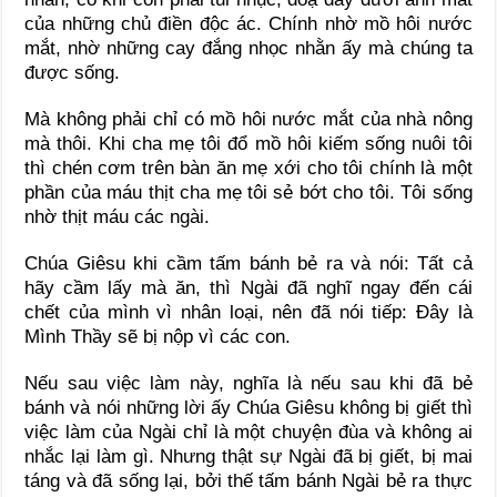
của những chủ điền độc ác. Chính nhờ mồ hôi nước
mắt, nhờ những cay đắng nhọc nhằn ấy mà chúng ta
được sống.
Mà không phải chỉ có mồ hôi nước mắt của nhà nông
mà thôi. Khi cha mẹ tôi đổ mồ hôi kiếm sống nuôi tôi
thì chén cơm trên bàn ăn mẹ xới cho tôi chính là một
phần của máu thịt cha mẹ tôi sẻ bớt cho tôi. Tôi sống
nhờ thịt máu các ngài.
Chúa Giêsu khi cầm tấm bánh bẻ ra và nói: Tất cả
hãy cầm lấy mà ăn, thì Ngài đã nghĩ ngay đến cái
chết của mình vì nhân loại, nên đã nói tiếp: Đây là
Mình Thầy sẽ bị nộp vì các con.
Nếu sau việc làm này, nghĩa là nếu sau khi đã bẻ
bánh và nói những lời ấy Chúa Giêsu không bị giết thì
việc làm của Ngài chỉ là một chuyện đùa và không ai
nhắc lại làm gì. Nhưng thật sự Ngài đã bị giết, bị mai
táng và đã sống lại, bởi thế tấm bánh Ngài bẻ ra thực