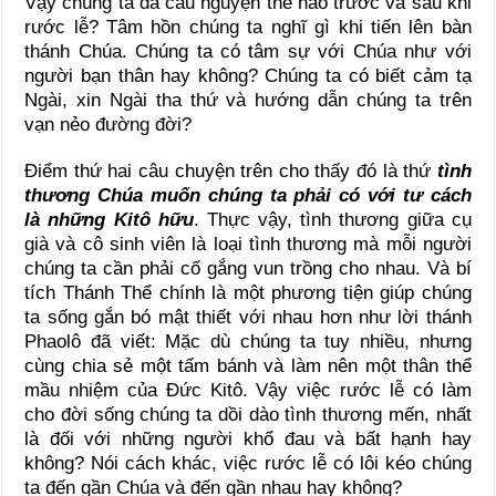
Vậy chúng ta đã cầu nguyện thế nào trước và sau khi
rước lễ? Tâm hồn chúng ta nghĩ gì khi tiến lên bàn
thánh Chúa. Chúng ta có tâm sự với Chúa như với
người bạn thân hay không? Chúng ta có biết cảm tạ
Ngài, xin Ngài tha thứ và hướng dẫn chúng ta trên
vạn nẻo đường đời?
Điểm thứ hai câu chuyện trên cho thấy đó là thứ
tình
thương Chúa muốn chúng ta phải có với tư cách
là những Kitô hữu
. Thực vậy, tình thương giữa cụ
già và cô sinh viên là loại tình thương mà mỗi người
chúng ta cần phải cố gắng vun trồng cho nhau. Và bí
tích Thánh Thể chính là một phương tiện giúp chúng
ta sống gắn bó mật thiết với nhau hơn như lời thánh
Phaolô đã viết: Mặc dù chúng ta tuy nhiều, nhưng
cùng chia sẻ một tấm bánh và làm nên một thân thể
mầu nhiệm của Đức Kitô. Vậy việc rước lễ có làm
cho đời sống chúng ta dồi dào tình thương mến, nhất
là đối với những người khổ đau và bất hạnh hay
không? Nói cách khác, việc rước lễ có lôi kéo chúng
ta đến gần Chúa và đến gần nhau hay không?