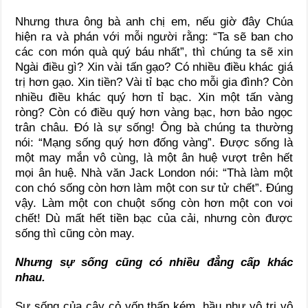
Nhưng thưa ông bà anh chị em, nếu giờ đây Chúa
hiện ra và phán với mỗi người rằng: “Ta sẽ ban cho
các con món quà quý báu nhất”, thì chúng ta sẽ xin
Ngài điều gì? Xin vài tấn gạo? Có nhiều điều khác giá
trị hơn gạo. Xin tiền? Vài tỉ bạc cho mỗi gia đình? Còn
nhiều điều khác quý hơn tỉ bạc. Xin một tấn vàng
ròng? Còn có điều quý hơn vàng bạc, hơn bảo ngọc
trân châu. Đó là sự sống! Ông bà chúng ta thường
nói: “Mạng sống quý hơn đống vàng”. Được sống là
một may mắn vô cùng, là một ân huệ vượt trên hết
mọi ân huệ. Nhà văn Jack London nói: “Thà làm một
con chó sống còn hơn làm một con sư tử chết”. Đúng
vậy. Làm một con chuột sống còn hơn một con voi
chết! Dù mất hết tiền bạc của cải, nhưng còn được
sống thì cũng còn may.
Nhưng sự sống cũng có nhiều đẳng cấp khác
nhau.
Sự sống của cây cỏ vốn thấp kém, hầu như vô tri vô