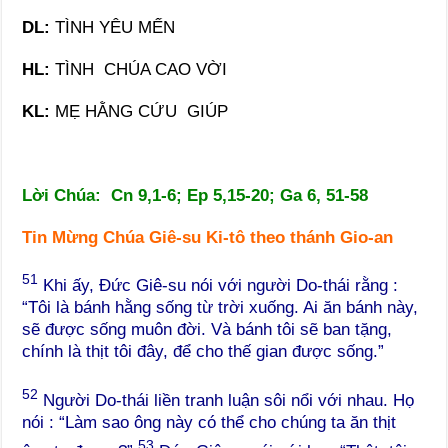
DL:
TÌNH YÊU MẾN
HL:
TÌNH CHÚA CAO VỜI
KL:
MẸ HẰNG CỨU GIÚP
Lời Chúa: Cn 9,1-6; Ep 5,15-20; Ga 6, 51-58
Tin Mừng Chúa Giê-su Ki-tô theo thánh Gio-an
51
Khi ấy, Đức Giê-su nói với người Do-thái rằng :
“Tôi là bánh hằng sống từ trời xuống. Ai ăn bánh này,
sẽ được sống muôn đời. Và bánh tôi sẽ ban tặng,
chính là thịt tôi đây, để cho thế gian được sống.”
52
Người Do-thái liền tranh luận sôi nổi với nhau. Họ
nói : “Làm sao ông này có thể cho chúng ta ăn thịt
53