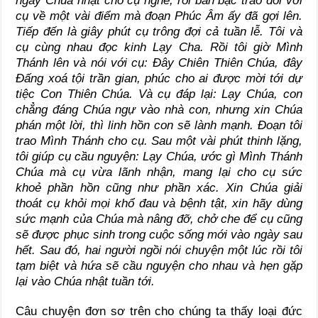
ngày Chúa nhật cho cụ nghe, rồi bàn bạc trao đổi với
cụ về một vài điểm mà đoạn Phúc Âm ấy đã gợi lên.
Tiếp đến là giây phút cụ trông đợi cả tuần lễ. Tôi và
cụ cùng nhau đọc kinh Lạy Cha. Rồi tôi giờ Mình
Thánh lên và nói với cụ: Đây Chiên Thiên Chúa, đây
Đấng xoá tội trần gian, phúc cho ai được mời tới dự
tiệc Con Thiên Chúa. Và cụ đáp lại: Lạy Chúa, con
chẳng đáng Chúa ngự vào nhà con, nhưng xin Chúa
phán một lời, thì linh hồn con sẽ lành mạnh. Đoạn tôi
trao Mình Thánh cho cụ. Sau một vài phút thinh lặng,
tôi giúp cụ cầu nguyện: Lạy Chúa, ước gì Mình Thánh
Chúa mà cụ vừa lãnh nhận, mang lại cho cụ sức
khoẻ phần hồn cũng như phần xác. Xin Chúa giải
thoát cụ khỏi mọi khổ đau và bệnh tật, xin hãy dùng
sức mạnh của Chúa mà nâng đỡ, chở che để cụ cũng
sẽ được phục sinh trong cuộc sống mới vào ngày sau
hết. Sau đó, hai người ngồi nói chuyện một lúc rồi tôi
tạm biệt và hứa sẽ cầu nguyện cho nhau và hẹn gặp
lại vào Chúa nhật tuần tới.
Câu chuyện đơn sơ trên cho chúng ta thấy loại đức