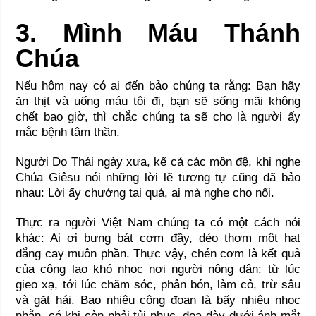
3. Mình Máu Thánh
Chúa
Nếu hôm nay có ai đến bảo chúng ta rằng: Bạn hãy
ăn thịt và uống máu tôi đi, bạn sẽ sống mãi không
chết bao giờ, thì chắc chúng ta sẽ cho là người ấy
mắc bệnh tâm thần.
Người Do Thái ngày xưa, kể cả các môn đệ, khi nghe
Chúa Giêsu nói những lời lẽ tương tự cũng đã bảo
nhau: Lời ấy chướng tai quá, ai mà nghe cho nổi.
Thực ra người Việt Nam chúng ta có một cách nói
khác: Ai ơi bưng bát cơm đầy, dẻo thơm một hạt
đắng cay muôn phần. Thực vậy, chén cơm là kết quả
của công lao khó nhọc nơi người nông dân: từ lúc
gieo xạ, tới lúc chăm sóc, phân bón, làm cỏ, trừ sâu
và gặt hái. Bao nhiêu công đoạn là bấy nhiêu nhọc
nhằn, có khi còn phải tủi nhục, đoạ đày dưới ánh mắt