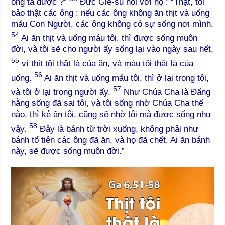
ông ta được ?”
Đức Giê-su nói với họ : “Thật, tôi
bảo thật các ông : nếu các ông không ăn thịt và uống
máu Con Người, các ông không có sự sống nơi mình.
54
Ai ăn thịt và uống máu tôi, thì được sống muôn
đời, và tôi sẽ cho người ấy sống lại vào ngày sau hết,
55
vì thịt tôi thật là của ăn, và máu tôi thật là của
56
uống.
Ai ăn thịt và uống máu tôi, thì ở lại trong tôi,
57
và tôi ở lại trong người ấy.
Như Chúa Cha là Đấng
hằng sống đã sai tôi, và tôi sống nhờ Chúa Cha thế
nào, thì kẻ ăn tôi, cũng sẽ nhờ tôi mà được sống như
58
vậy.
Đây là bánh từ trời xuống, không phải như
bánh tổ tiên các ông đã ăn, và họ đã chết. Ai ăn bánh
này, sẽ được sống muôn đời.”