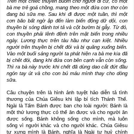
Trên một chiếc thuyền buồm chở người di cư, có một
bà mẹ trẻ goá chồng, mang theo một đứa con thơ còn
đang bú sữa mẹ. Sau khi đi được một tuần, thì một
cơn bão bất ngờ ập đến làm biển động dữ dội, con
thuyền bị sóng đánh tơi tả và cột bườm bị gẫy. Từ đó,
con thuyền phải lênh đệnh trên mặt biển trong nhiều
ngày. Lương thực trên tàu hầu như cạn kiệt. Nhiều
người trên thuyền bị chết đói và bị quăng xuống biển.
Vào một buổi sáng người ta phát hiện ra bà mẹ kia đã
bị chêt đói, đang khi đứa con bên cạnh vẫn còn sống.
Thì ra bà này trước khi chết đã dùng dao cắt đứt đầu
ngón tay út và cho con bú máu mình thay cho dòng
sữa
.
Câu chuyện trên là hình ảnh tuyệt hảo diễn tả tình
thương của Chúa Giêsu khi lập bí tích Thánh Thể.
Ngài là Tấm Bánh được ban cho loài người: Bánh là
một thứ lương thực có thể ăn được và cho người ăn
được sống. Bánh không sống cho mình, mà luôn
sống vì người khác và cho người khác. Chúa Giêsu
tự xưng mình là Bánh, nghĩa là Ngài tự huỷ chính