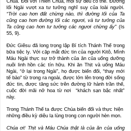
Chúa. Đối với Thiên Chúa, mọi sự đều có thể. Đường
lối Ngài vượt xa tư tưởng nghĩ suy của loài người
.
“Trời cao hơn đất chừng nào, thì đường lối của Ta
cũng cao hơn đường lối các ngươi, và tư tưởng của
Ta cũng cao hơn tư tưởng các ngươi chừng ấy”
(Is
55, 9).
Đức Giêsu đã long trọng lập Bí tích Thánh Thể trong
bữa tiệc ly. Với cặp mắt đức tin của người Kitô, Mình
Máu Ngài thực sự trở thành của ăn của uống dưỡng
nuôi linh hồn các tín hữu. Khi ăn Thịt và uống Máu
Ngài, “ở lại trong Ngài”, họ được biến đổi, “thay mới
tế bào” từ trong ra ngoài, được lớn lên trong đời sống
đức tin, được tăng sức trên đường lữ hành trần thế,
cuộc đời mãi nở hoa từ nơi “khách sạn bậc nhất”
này.
Trong Thánh Thể ta được Chúa biến đổi và thực hiện
những điều kỳ diệu lạ lùng trong con người hèn mọn.
Chúa ơi! Thịt và Máu Chúa thật là của ăn của uống