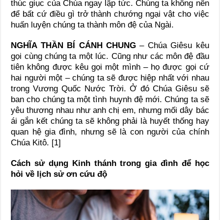
thúc giục của Chúa ngay lập tức. Chúng ta không nên
để bất cứ điều gì trở thành chướng ngại vật cho việc
huấn luyện chúng ta thành môn đệ của Ngài.
NGHĨA THẦN BÍ CÁNH CHUNG
– Chúa Giêsu kêu
gọi cùng chúng ta một lúc. Cũng như các môn đệ đầu
tiên không được kêu gọi một mình – họ được gọi cứ
hai người một – chúng ta sẽ được hiệp nhất với nhau
trong Vương Quốc Nước Trời. Ở đó Chúa Giêsu sẽ
ban cho chúng ta một tình huynh đệ mới. Chúng ta sẽ
yêu thương nhau như anh chị em, nhưng mối dây bác
ái gắn kết chúng ta sẽ không phải là huyết thống hay
quan hệ gia đình, nhưng sẽ là con người của chính
Chúa Kitô. [1]
Cách sử dụng Kinh thánh trong gia đình để học
hỏi về lịch sử ơn cứu độ