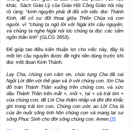
khác. Sách Giáo Lý của Giáo Hội Công Giáo nói này
rõ ràng: “
kinh nguyện phải đi đôi với việc đọc Thánh
Kinh, để có sự đối thoại giữa Thiên Chúa và con
người, vì “chúng ta ngỏ lời với Ngài khi cầu nguyện,
và chúng ta nghe Ngài nói lúc chúng ta đọc các sấm
ngôn thần linh
” (GLCG 2653).
Để giúp tạo điều kiện thuận lợi cho việc này, đây là
một lời cầu nguyện được đề nghị nên dùng trước khi
đọc một đoạn Kinh Thánh.
Lạy Cha, chúng con cám ơn, chúc tụng Cha đã sai
Ngôi Lời đến với thế gian và ở với chúng con. Xin Cha
đổ tràn Thánh Thần xuống trên chúng con, và xức
dầu Thánh Thần trên mắt +, môi +, tai + và trái tim +
của chúng con, để Lời Cha thấm nhập và đời đời khắc
ghi trong trái tim con. Chúng con ước ao Lời Cha là
của ăn nuôi sống linh hồn chúng con và mang lại sự
sống Phục Sinh cho đời sống chúng con. Amen
.
[2]