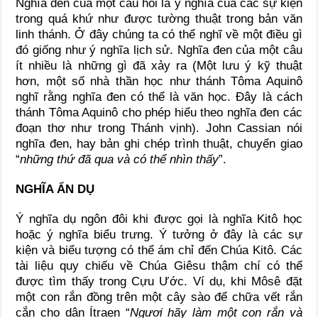
Nghĩa đen của một câu hỏi là ý nghĩa của các sự kiện
trong quá khứ như được tường thuật trong bản văn
linh thánh. Ở đây chúng ta có thể nghĩ về một điều gì
đó giống như ý nghĩa lịch sử. Nghĩa đen của một câu
ít nhiều là những gì đã xảy ra (Một lưu ý kỹ thuật
hơn, một số nhà thần học như thánh Tôma Aquinô
nghĩ rằng nghĩa đen có thể là văn học. Đây là cách
thánh Tôma Aquinô cho phép hiểu theo nghĩa đen các
đoạn thơ như trong Thánh vịnh). John Cassian nói
nghĩa đen, hay bản ghi chép trình thuật, chuyển giao
“
những thứ đã qua và có thể nhìn thấy
”.
NGHĨA ẨN DỤ
Ý nghĩa dụ ngôn đôi khi được gọi là nghĩa Kitô học
hoặc ý nghĩa biểu trưng. Ý tưởng ở đây là các sự
kiện và biểu tượng có thể ám chỉ đến Chúa Kitô. Các
tài liệu quy chiếu về Chúa Giêsu thậm chí có thể
được tìm thấy trong Cựu Ước. Ví dụ, khi Môsê đặt
một con rắn đồng trên một cây sào để chữa vết rắn
cắn cho dân Ítraen “
Ngươi hãy làm một con rắn và