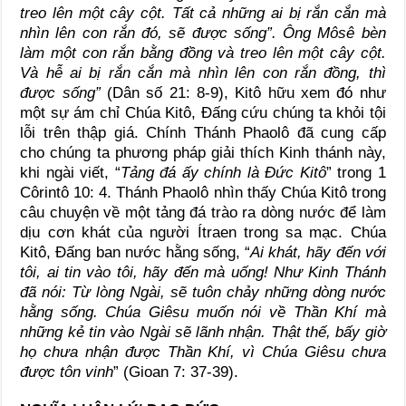
treo lên một cây cột. Tất cả những ai bị rắn cắn mà
nhìn lên con rắn đó, sẽ được sống”. Ông Môsê bèn
làm một con rắn bằng đồng và treo lên một cây cột.
Và hễ ai bị rắn cắn mà nhìn lên con rắn đồng, thì
được sống”
(Dân số 21: 8-9), Kitô hữu xem đó như
một sự ám chỉ Chúa Kitô, Đấng cứu chúng ta khỏi tội
lỗi trên thập giá. Chính Thánh Phaolô đã cung cấp
cho chúng ta phương pháp giải thích Kinh thánh này,
khi ngài viết, “
Tảng đá ấy chính là Đức Kitô
” trong 1
Côrintô 10: 4. Thánh Phaolô nhìn thấy Chúa Kitô trong
câu chuyện về một tảng đá trào ra dòng nước để làm
dịu cơn khát của người Ítraen trong sa mạc. Chúa
Kitô, Đấng ban nước hằng sống, “
Ai khát, hãy đến với
tôi, ai tin vào tôi, hãy đến mà uống! Như Kinh Thánh
đã nói: Từ lòng Ngài, sẽ tuôn chảy những dòng nước
hằng sống. Chúa Giêsu muốn nói về Thần Khí mà
những kẻ tin vào Ngài sẽ lãnh nhận. Thật thế, bấy giờ
họ chưa nhận được Thần Khí, vì Chúa Giêsu chưa
được tôn vinh
” (Gioan 7: 37-39).