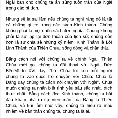
Ngài ban cho chúng ta ân sủng tuôn tràn của Ngài
trong các bí tích.
Nhưng sẽ là sai lầm nếu chúng ta nghĩ rằng đó là tất
cả những gì có trong các sách Kinh thánh. Chúng
không phải là một cuốn sách đơn nghĩa. Chúng không
phải là sự lặp lại đơn thuần của lịch sử; chúng còn
hơn là sự chia sẻ những kỷ niệm. Kinh Thánh là Lời
Linh Thánh của Thiên Chúa, sống động và chân thật.
Bằng cách nói với chúng ta về chính Ngài, Thiên
Chúa mời gọi chúng ta đối thoại với Ngài. Đức
Bênêđíctô XVI dạy, “Lời Chúa lôi kéo mỗi người
chúng ta vào cuộc trò chuyện với Chúa: Chúa là
Đấng dạy chúng ta cách nói chuyện với Ngài”. Chúa
muốn chúng ta nhận biết tình yêu sâu sắc nhất, đích
thực nhất. Bằng cách đọc Kinh thánh, chúng ta bắt
đầu khám phá ra sự viên mãn của Đấng là Thiên
Chúa, và khi làm như vậy, chúng ta hiểu ra mầu
nhiệm về bản thân chúng ta, chúng ta là ai.