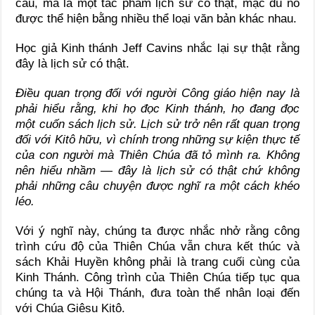
cấu, mà là một tác phẩm lịch sử có thật, mặc dù nó
được thể hiện bằng nhiều thể loại văn bản khác nhau.
Học giả Kinh thánh Jeff Cavins nhắc lại sự thật rằng
đây là lịch sử có thật.
Điều quan trọng đối với người Công giáo hiện nay là
phải hiểu rằng, khi họ đọc Kinh thánh, họ đang đọc
một cuốn sách lịch sử. Lịch sử trở nên rất quan trọng
đối với Kitô hữu, vì chính trong những sự kiện thực tế
của con người mà Thiên Chúa đã tỏ mình ra. Không
nên hiểu nhầm — đây là lịch sử có thật chứ không
phải những câu chuyện được nghĩ ra một cách khéo
léo.
Với ý nghĩ này, chúng ta được nhắc nhở rằng công
trình cứu độ của Thiên Chúa vẫn chưa kết thúc và
sách Khải Huyền không phải là trang cuối cùng của
Kinh Thánh. Công trình của Thiên Chúa tiếp tục qua
chúng ta và Hội Thánh, đưa toàn thể nhân loại đến
với Chúa Giêsu Kitô.