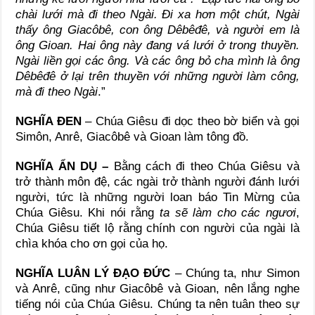
chài lưới mà đi theo Ngài. Đi xa hơn một chút, Ngài
thấy ông Giacôbê, con ông Dêbêđê, và người em là
ông Gioan. Hai ông này đang vá lưới ở trong thuyền.
Ngài liền gọi các ông. Và các ông bỏ cha mình là ông
Dêbêđê ở lại trên thuyền với những người làm công,
mà đi theo Ngài
.”
NGHĨA ĐEN
– Chúa Giêsu đi dọc theo bờ biển và gọi
Simôn, Anrê, Giacôbê và Gioan làm tông đồ.
NGHĨA ẨN DỤ –
Bằng cách đi theo Chúa Giêsu và
trở thành môn đệ, các ngài trở thành người đánh lưới
người, tức là những người loan báo Tin Mừng của
Chúa Giêsu. Khi nói rằng
ta sẽ làm cho các ngươi
,
Chúa Giêsu tiết lộ rằng chính con người của ngài là
chìa khóa cho ơn gọi của họ.
NGHĨA LUÂN LÝ ĐẠO ĐỨC
– Chúng ta, như Simon
và Anrê, cũng như Giacôbê và Gioan, nên lắng nghe
tiếng nói của Chúa Giêsu. Chúng ta nên tuân theo sự