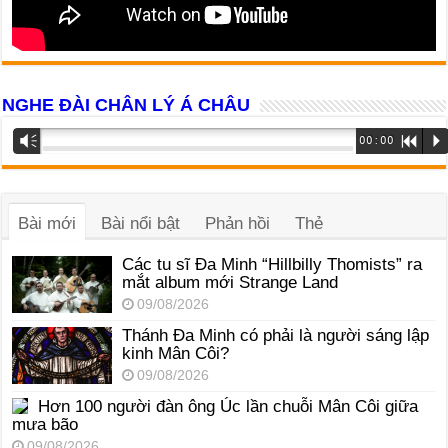
NGHE ĐÀI CHÂN LÝ Á CHÂU
Trình
Vm
00:00
R
P
phát
âm
thanh
Bài mới
Bài nổi bật
Phản hồi
Thẻ
Các tu sĩ Đa Minh “Hillbilly Thomists” ra
mắt album mới Strange Land
09/08/2026
Thánh Đa Minh có phải là người sáng lập
kinh Mân Côi?
09/08/2026
Hơn 100 người đàn ông Úc lần chuỗi Mân Côi giữa
mưa bão
09/08/2026