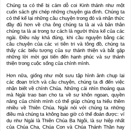
Chúng ta có thể bị cám dỗ coi Kinh thánh như một
cuốn sách ghi chép những chuyện gia đình. Chúng ta
có thể kể lại những câu chuyện trong đó và nhận thức
đầy đủ hơn về cha ông chúng ta là ai và bản thân
chúng ta là ai trong tư cách là người thừa kế của các
ngài. Điều này khá đúng, khi cầu nguyện bằng các
câu chuyện của các vị tiên tri và tông đồ, chúng ta
thấy các biểu tượng của sự thánh thiện và bắt gặp
những lời mời gọi tiến đến hạnh phúc và sự thánh
thiện trong cuộc sống của chính mình.
Hơn nữa, giống như một sưu tập hình ảnh chụp lại
các đoạn trích và câu chuyện, chúng ta đi đến việc
nhận biết về chính Chúa. Những cái nhìn thoáng qua
mà Ngài trao ban cho ta về sự khôn ngoan, quyền
năng của chính mình có thể giúp chúng ta hiểu thêm
nhiều về Thiên Chúa. Ngài nói với chúng ta những
điều mà chúng ta không bao giờ có thể đoán được: ví
dụ như Ngài là Thiên Chúa Ba Ngôi, là sự hiệp nhất
của Chúa Cha, Chúa Con và Chúa Thánh Thần hay