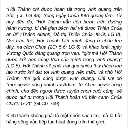
“Hội Thánh chỉ được hoàn tất trong vinh quang trên
trời” ( x. LG 48), trong ngày Chúa Kitô quang lâm. Từ
nay đến đó, “Hội Thánh vẫn tiến bước trên đường
hành hương, bị thế gian bách hại và được Thiên Chúa
an ủi” (Thánh Âutinh, Đô thị Thiên Chúa, l8-5l; LG 8).
Nơi trần thế, Hội Thánh biết mình đang ở chốn lưu
đày, xa cách Chúa (2Cr 5,6; LG 6) và khao khát ngày
Vương Quốc đăng quang trọn vẹn, “giờ mà Hội Thánh
được kết hợp cùng Vua của mình trong vinh quang”
(LG 5). Hội Thánh sẽ phải trải qua nhiều thử thách lớn
lao trước khi đạt tới vinh quang viên mãn; và nhờ Hội
Thánh, thế giới cũng được vinh quang. Chỉ khi đó
“mọi người công chính từ Ađam, từ Aben người công
chính, cho đến người được tuyển chọn cuối cùng, sẽ
được qui tụ trong Hội Thánh hoàn vũ bên cạnh Chúa
Cha”(LG 2)
” (GLCG 769).
Kinh thánh không phải là một cuốn sách cũ, mà là Lời
hằng sống vẫn tiếp tục hoạt động trên thế giới.