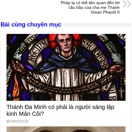
o
g
p
s
Phép lạ có thể liên quan đến lời
cầu bầu của cha mẹ Thánh
o
er
p
Gioan Phaolô II
k
Bài cùng chuyên mục
Thánh Đa Minh có phải là người sáng lập
kinh Mân Côi?
09/08/2026