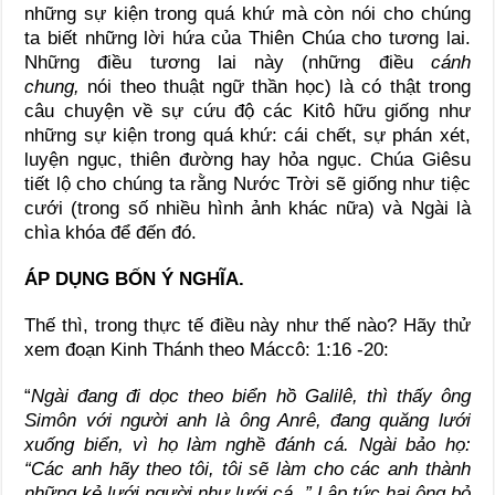
những sự kiện trong quá khứ mà còn nói cho chúng
ta biết những lời hứa của Thiên Chúa cho tương lai.
Những điều tương lai này (những điều
cánh
chung,
nói theo thuật ngữ thần học) là có thật trong
câu chuyện về sự cứu độ các Kitô hữu giống như
những sự kiện trong quá khứ: cái chết, sự phán xét,
luyện ngục, thiên đường hay hỏa ngục. Chúa Giêsu
tiết lộ cho chúng ta rằng Nước Trời sẽ giống như tiệc
cưới (trong số nhiều hình ảnh khác nữa) và Ngài là
chìa khóa để đến đó.
ÁP DỤNG BỐN Ý NGHĨA.
Thế thì, trong thực tế điều này như thế nào? Hãy thử
xem đoạn Kinh Thánh theo Máccô: 1:16 -20:
“
Ngài đang đi dọc theo biển hồ Galilê, thì thấy ông
Simôn với người anh là ông Anrê, đang quăng lưới
xuống biển, vì họ làm nghề đánh cá. Ngài bảo họ:
“Các anh hãy theo tôi, tôi sẽ làm cho các anh thành
những kẻ lưới người như lưới cá .” Lập tức hai ông bỏ