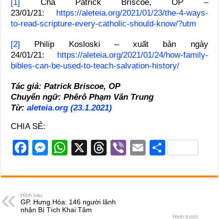
[1]
Cha Patrick Briscoe, OP –
23/01/21:
https://aleteia.org/2021/01/23/the-4-ways-
to-read-scripture-every-catholic-should-know/?utm
[2]
Philip Kosloski – xuất bản ngày
24/01/21:
https://aleteia.org/2021/01/24/how-family-
bibles-can-be-used-to-teach-salvation-history/
Tác giả: Patrick Briscoe, OP
Chuyển ngữ: Phêrô Phạm Văn Trung
Từ:
aleteia.org (23.1.2021)
CHIA SẺ:
F
M
W
X
T
Vi
E
S
a
e
h
hr
b
m
h
c
ss
at
e
er
ail
ar
e
e
s
a
e
Hình sau
GP. Hưng Hóa: 146 người lãnh
b
n
A
d
nhận Bí Tích Khai Tâm
Hình trước