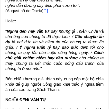
nghĩa luân lý dạy điều phải làm,
nghĩa dẫn đường dạy điều phải vươn tới
”.
(Augustinô de Dacia)
[1]
Hoặc:
“
Nghĩa đen hay văn tự
dạy những gì Thiên Chúa và
cha ông của chúng ta đã thực hiện, /
Câu chuyện ẩn
dụ
là nơi đức tin và niềm tin của chúng ta được ẩn
giấu, /
Ý nghĩa luân lý hay đạo đức
đem tới cho
chúng ta quy tắc của cuộc sống hàng ngày, /
Cách
chú giải chiêm niệm hay dẫn đường
cho chúng ta
thấy chúng ta kết thúc cuộc sống đấu tranh của
chúng ta ở nơi nào.
”
Bốn chiều hướng giải thích này cung cấp một bộ chìa
khóa để giúp người Công giáo khai thác ý nghĩa tiềm
ẩn của các trang Sách Thánh.
NGHĨA ĐEN/ VĂN TỰ