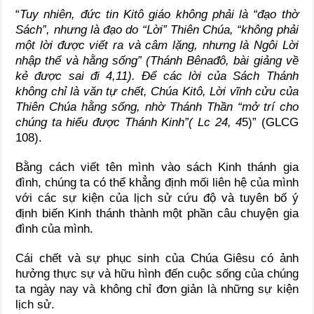
“
Tuy nhiên, đức tin Kitô giáo không phải là “đạo thờ
Sách”, nhưng là đạo do “Lời” Thiên Chúa, “không phải
một lời được viết ra và câm lặng, nhưng là Ngôi Lời
nhập thể và hằng sống” (Thánh Bênađô, bài giảng về
kẻ được sai đi 4,11). Để các lời của Sách Thánh
không chỉ là văn tự chết, Chúa Kitô, Lời vĩnh cửu của
Thiên Chúa hằng sống, nhờ Thánh Thần “mở trí cho
chúng ta hiểu được Thánh Kinh”( Lc 24, 4
5)” (GLCG
108).
Bằng cách viết tên mình vào sách Kinh thánh gia
đình, chúng ta có thể khẳng định mối liên hệ của mình
với các sự kiện của lịch sử cứu độ và tuyên bố ý
định biến Kinh thánh thành một phần câu chuyện gia
đình của mình.
Cái chết và sự phục sinh của Chúa Giêsu có ảnh
hưởng thực sự và hữu hình đến cuộc sống của chúng
ta ngày nay và không chỉ đơn giản là những sự kiện
lịch sử.