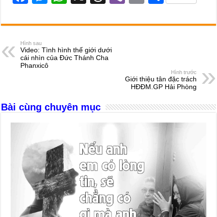
a
e
h
hr
b
m
h
c
ss
at
e
er
ail
ar
e
e
s
a
e
Hình sau
Video: Tình hình thế giới dưới
b
n
A
d
cái nhìn của Đức Thánh Cha
Phanxicô
o
g
p
s
Hình trước
Giới thiệu tân đặc trách
o
er
p
HĐĐM.GP Hải Phòng
k
Bài cùng chuyên mục