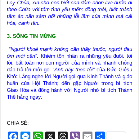
Lạy Chúa, xin cho con biết can đảm chọn lựa bước đi
theo Chúa với tâm tình yêu mến; đồng thời, biết thành
tâm ăn năn sám hối những lỗi lầm của mình mà cải
hóa, canh tân.
3. SỐNG TIN MỪNG
“Người khoẻ mạnh không cần thầy thuốc, người đau
ốm mới cần”.
Khiêm tốn nhận ra những yếu đuối, tội
lỗi, bất toàn nơi con người của mình và nhanh chóng
đáp trả lời mời gọi
“Anh hãy theo tôi”
của Đức Giêsu
Kitô: Lắng nghe lời Người gọi qua Kinh Thánh và giáo
huấn của Hội Thánh; đến gặp Người trong bí tích
Giao Hòa và đồng hành với Người nhờ bí tích Thánh
Thể hằng ngày.
CHIA SẺ:
F
M
W
X
T
Vi
E
S