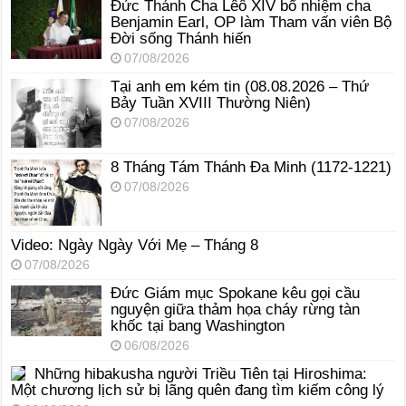
Đức Thánh Cha Lêô XIV bổ nhiệm cha
Benjamin Earl, OP làm Tham vấn viên Bộ
Đời sống Thánh hiến
07/08/2026
Tại anh em kém tin (08.08.2026 – Thứ
Bảy Tuần XVIII Thường Niên)
07/08/2026
8 Tháng Tám Thánh Ða Minh (1172-1221)
07/08/2026
Video: Ngày Ngày Với Mẹ – Tháng 8
07/08/2026
Đức Giám mục Spokane kêu gọi cầu
nguyện giữa thảm họa cháy rừng tàn
khốc tại bang Washington
06/08/2026
Những hibakusha người Triều Tiên tại Hiroshima:
Một chương lịch sử bị lãng quên đang tìm kiếm công lý