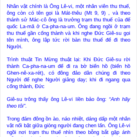
Nhân vật chính là Ông Lê-vi, một nhân viên thu thuế,
ông còn có tên gọi là Mát-thêu (Mt 9, 9) , và theo
thánh sử Mác-cô ông là trưởng trạm thu thuế của đế
quốc La-mã ở Ca-pha-na-um. Ông đang ngồi ở trạm
thu thuế gần cổng thành và khi nghe Đức Giê-su gọi
tên mình, ông lập tức rời bàn thu thuế để đi theo
Người.
Trình thuật Tin Mừng thuật lại: Khi Đức Giê-su rời
thành Ca-pha-na-um để đi ra bờ biển hồ (biển hồ
Ghen-nê-xa-rét), có đông đảo dân chúng đi theo
Người để nghe Người giảng dạy; khi đi ngang qua
cổng thành, Đức
Giê-su trông thấy ông Lê-vi liền bảo ông:
“Anh hãy
theo tôi”.
Trong đám đông ồn ào, náo nhiệt, dáng dấp một nhân
vật nổi bật giữa giòng người đang chen lấn. Ông Lê-vi
ngồi nơi trạm thu thuế nhìn theo bỗng bắt gặp ánh