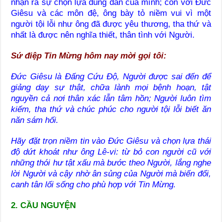
nhận ra sự chọn lựa đúng đắn của mình; còn với Đức
Giêsu và các môn đệ, ông bày tỏ niềm vui vì một
người tội lỗi như ông đã được yêu thương, tha thứ và
nhất là được nên nghĩa thiết, thân tình với Người.
Sứ điệp Tin Mừng hôm nay mời gọi tôi:
Đức Giêsu là Đấng Cứu Độ, Người được sai đến để
giảng dạy sự thật, chữa lành mọi bệnh hoạn, tật
nguyền cả nơi thân xác lẫn tâm hồn; Người luôn tìm
kiếm, tha thứ và chúc phúc cho người tội lỗi biết ăn
năn sám hối.
Hãy đặt trọn niềm tin vào Đức Giêsu và chọn lựa thái
độ dứt khoát như ông Lê-vi: từ bỏ con người cũ với
những thói hư tật xấu mà bước theo Người, lắng nghe
lời Người và cậy nhờ ân sủng của Người mà biến đổi,
canh tân lối sống cho phù hợp với Tin Mừng.
2. CẦU NGUYỆN