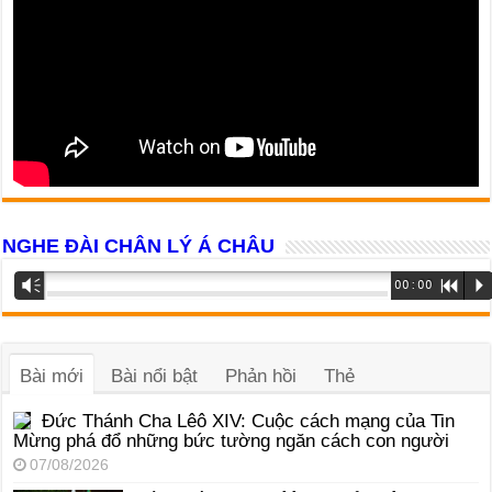
NGHE ĐÀI CHÂN LÝ Á CHÂU
Trình
Vm
00:00
R
P
phát
âm
thanh
Bài mới
Bài nổi bật
Phản hồi
Thẻ
Đức Thánh Cha Lêô XIV: Cuộc cách mạng của Tin
Mừng phá đổ những bức tường ngăn cách con người
07/08/2026