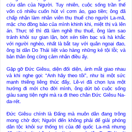
cứu dân của Người. Tuy nhiên, cuộc sống trần thế
vốn có nhiều cuốn hút vì cơm áo, gạo tiền; ông đã
chấp nhận làm nhân viên thu thuế cho người La-mã,
mặc cho đồng bào của mình khinh khi, miệt thị và lên
án. Thực tế thì đã làm nghề thu thuế, ông làm sao
tránh khỏi sự gian lận, bớt xén tiền bạc và hà khắc
với người nghèo, nhất là bắt tay với quân ngoại đạo,
ông bị dân Do Thái liệt vào hàng những kẻ tội lỗi; và
bản thân ông cũng cảm nhận điều ấy.
Gặp gỡ Đức Giêsu, diện đối diện, ánh mắt giao nhau
và khi nghe gọi: “Anh hãy theo tôi”, như bị một sức
mạnh thiêng liêng thúc đẩy, Lê-vi đã chọn lựa một
hướng đi mới cho đời mình, ông dứt bỏ cuộc sống
giàu sang tiện nghi mà ra đi theo chân Đức Giêsu Na-
da-rét.
Đức Giêsu chính là Đấng mà muôn dân đang trông
mong chờ đợi; Người đến không phải để giải phóng
dân tộc khỏi sự thống trị của đế quốc La-mã nhưng