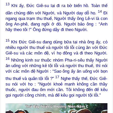
13
Khi ấy, Đức Giê-su lại đi ra bờ biển hồ. Toàn thể
14
dân chúng đến với Người, và Người dạy dỗ họ.
Đi
ngang qua trạm thu thuế, Người thấy ông Lê-vi là con
ông An-phê, đang ngồi ở đó. Người bảo ông : “Anh
hãy theo tôi !” Ông đứng dậy đi theo Người.
15
Khi Đức Giê-su đang dùng bữa tại nhà ông ấy, có
nhiều người thu thuế và người tội lỗi cùng ăn với Đức
Giê-su và các môn đệ, vì họ đông và đi theo Người.
16
Những kinh sư thuộc nhóm Pha-ri-sêu thấy Người
ăn uống với những kẻ tội lỗi và người thu thuế, thì nói
với các môn đệ Người : “Sao ông ấy ăn uống với bọn
17
thu thuế và quân tội lỗi ?”
Nghe thấy thế, Đức Giê-
su nói với họ : “Người khoẻ mạnh không cần thầy
thuốc, người đau ốm mới cần. Tôi không đến để kêu
gọi người công chính, mà để kêu gọi người tội lỗi.”