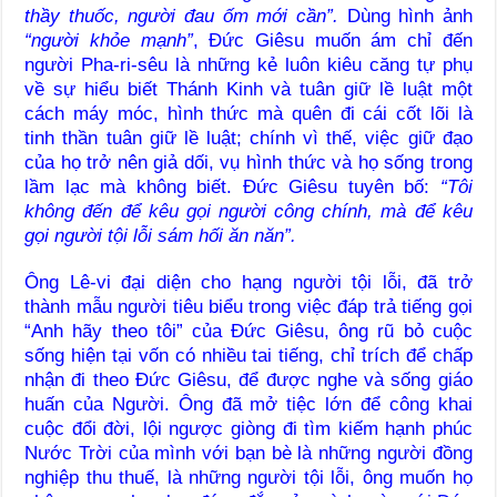
thầy thuốc, người đau ốm mới cần”.
Dùng hình ảnh
“người khỏe mạnh”
, Đức Giêsu muốn ám chỉ đến
người Pha-ri-sêu là những kẻ luôn kiêu căng tự phụ
về sự hiểu biết Thánh Kinh và tuân giữ lề luật một
cách máy móc, hình thức mà quên đi cái cốt lõi là
tinh thần tuân giữ lề luật; chính vì thế, việc giữ đạo
của họ trở nên giả dối, vụ hình thức và họ sống trong
lầm lạc mà không biết. Đức Giêsu tuyên bố:
“Tôi
không đến để kêu gọi người công chính, mà để kêu
gọi người tội lỗi sám hối ăn năn”.
Ông Lê-vi đại diện cho hạng người tội lỗi, đã trở
thành mẫu người tiêu biểu trong việc đáp trả tiếng gọi
“Anh hãy theo tôi” của Đức Giêsu, ông rũ bỏ cuộc
sống hiện tại vốn có nhiều tai tiếng, chỉ trích để chấp
nhận đi theo Đức Giêsu, để được nghe và sống giáo
huấn của Người. Ông đã mở tiệc lớn để công khai
cuộc đổi đời, lội ngược giòng đi tìm kiếm hạnh phúc
Nước Trời của mình với bạn bè là những người đồng
nghiệp thu thuế, là những người tội lỗi, ông muốn họ