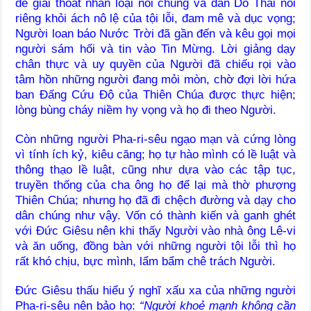
để giải thoát nhân loại nói chung và dân Do Thái nói
riêng khỏi ách nô lệ của tội lỗi, đam mê và dục vọng;
Người loan báo Nước Trời đã gần đến và kêu gọi mọi
người sám hối và tin vào Tin Mừng. Lời giảng dạy
chân thực và uy quyền của Người đã chiếu rọi vào
tâm hồn những người đang mỏi mòn, chờ đợi lời hứa
ban Đấng Cứu Độ của Thiên Chúa được thực hiện;
lòng bùng cháy niềm hy vọng và họ đi theo Người.
Còn những người Pha-ri-sêu ngạo mạn và cứng lòng
vì tính ích kỷ, kiêu căng; họ tự hào mình có lề luật và
thông thạo lề luật, cũng như dựa vào các tập tục,
truyền thống của cha ông họ để lại mà thờ phượng
Thiên Chúa; nhưng họ đã đi chệch đường và dạy cho
dân chúng như vậy. Vốn có thành kiến và ganh ghét
với Đức Giêsu nên khi thấy Người vào nhà ông Lê-vi
và ăn uống, đồng bàn với những người tội lỗi thì họ
rất khó chịu, bực mình, lẩm bẩm chê trách Người.
Đức Giêsu thấu hiểu ý nghĩ xấu xa của những người
Pha-ri-sêu nên bảo họ:
“Người khoẻ mạnh không cần