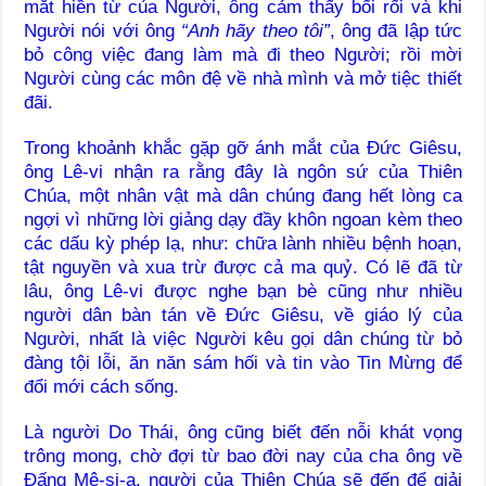
mắt hiền từ của Người, ông cảm thấy bối rối và khi
Người nói với ông
“Anh hãy theo tôi”
, ông đã lập tức
bỏ công việc đang làm mà đi theo Người; rồi mời
Người cùng các môn đệ về nhà mình và mở tiệc thiết
đãi.
Trong khoảnh khắc gặp gỡ ánh mắt của Đức Giêsu,
ông Lê-vi nhận ra rằng đây là ngôn sứ của Thiên
Chúa, một nhân vật mà dân chúng đang hết lòng ca
ngợi vì những lời giảng dạy đầy khôn ngoan kèm theo
các dấu kỳ phép lạ, như: chữa lành nhiều bệnh hoạn,
tật nguyền và xua trừ được cả ma quỷ. Có lẽ đã từ
lâu, ông Lê-vi được nghe bạn bè cũng như nhiều
người dân bàn tán về Đức Giêsu, về giáo lý của
Người, nhất là việc Người kêu gọi dân chúng từ bỏ
đàng tội lỗi, ăn năn sám hối và tin vào Tin Mừng để
đổi mới cách sống.
Là người Do Thái, ông cũng biết đến nỗi khát vọng
trông mong, chờ đợi từ bao đời nay của cha ông về
Đấng Mê-si-a, người của Thiên Chúa sẽ đến để giải