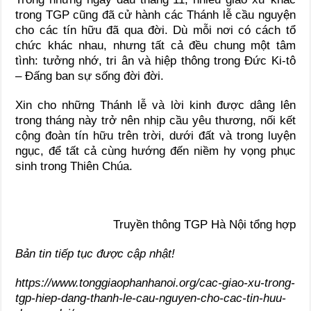
trong TGP cũng đã cử hành các Thánh lễ cầu nguyện
cho các tín hữu đã qua đời. Dù mỗi nơi có cách tổ
chức khác nhau, nhưng tất cả đều chung một tâm
tình: tưởng nhớ, tri ân và hiệp thông trong Đức Ki-tô
– Đấng ban sự sống đời đời.
Xin cho những Thánh lễ và lời kinh được dâng lên
trong tháng này trở nên nhịp cầu yêu thương, nối kết
cộng đoàn tín hữu trên trời, dưới đất và trong luyện
ngục, để tất cả cùng hướng đến niềm hy vọng phục
sinh trong Thiên Chúa.
Truyền thông TGP Hà Nội tổng hợp
Bản tin tiếp tục được cập nhật!
https://www.tonggiaophanhanoi.org/cac-giao-xu-trong-
tgp-hiep-dang-thanh-le-cau-nguyen-cho-cac-tin-huu-