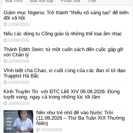
Bài mới
Bài nổi bật
Phản hồi
Thẻ
Giám mục Nigeria: Trở thành “thiểu số sáng tạo” để biến
đổi xã hội
10/08/2026
Nếu các dòng tu Công giáo là những thể loại âm nhạc
10/08/2026
Thánh Edith Stein: từ một cuốn sách đến cuộc gặp gỡ
với Chân lý
10/08/2026
Vĩnh biệt cha Chao, vị cuối cùng của các đan sĩ tử đạo
Trappist Hà Bắc
10/08/2026
Kinh Truyền Tin với ĐTC Lêô XIV 09.08.2026: Đừng
tuyệt vọng, ngay cả trong những lúc tối tăm
10/08/2026
Nên như trẻ nhỏ để vào Nước Trời
(11.08.2026 – Thứ Ba Tuần XIX Thường
Niên)
10/08/2026