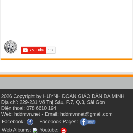
2026 Copyright by HUYNH ĐOÀN GIÁO DÂN ĐA MINH
Địa chỉ: 229-231 Võ Thị Sáu, P.7, Q.3, Sài Gòn
Điện thoại: 078 6610 194
Web: hddmvn.net - Email: hddmvnnet@gmail.com
Facebook:
Facebook Pages:
Web Albums:
Youtube: