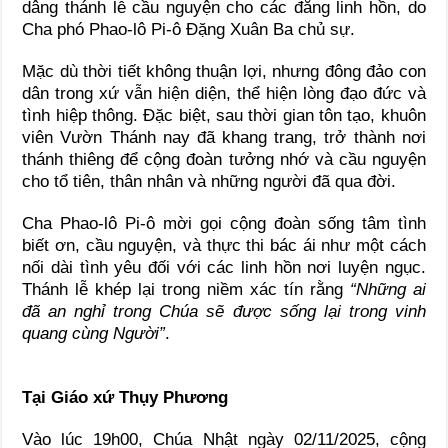
dâng thánh lễ cầu nguyện cho các đẳng linh hồn, do
Cha phó Phao-lô Pi-ô Đặng Xuân Ba chủ sự.
Mặc dù thời tiết không thuận lợi, nhưng đông đảo con
dân trong xứ vẫn hiện diện, thể hiện lòng đạo đức và
tình hiệp thông. Đặc biệt, sau thời gian tôn tạo, khuôn
viên Vườn Thánh nay đã khang trang, trở thành nơi
thánh thiêng để cộng đoàn tưởng nhớ và cầu nguyện
cho tổ tiên, thân nhân và những người đã qua đời.
Cha Phao-lô Pi-ô mời gọi cộng đoàn sống tâm tình
biết ơn, cầu nguyện, và thực thi bác ái như một cách
nối dài tình yêu đối với các linh hồn nơi luyện ngục.
Thánh lễ khép lại trong niềm xác tín rằng
“Những ai
đã an nghỉ trong Chúa sẽ được sống lại trong vinh
quang cùng Người”
.
Tại Giáo xứ Thụy Phương
Vào lúc 19h00, Chúa Nhật ngày 02/11/2025, cộng