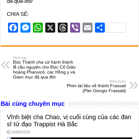
da-qua-doi/
CHIA SẺ:
F
M
W
X
T
Vi
E
S
a
e
h
hr
b
m
h
c
ss
at
e
er
ail
ar
e
e
s
a
e
Hình sau
Đức Thánh cha cử hành thánh
b
n
A
d
lễ cầu nguyện cho Đức Cố Giáo
hoàng Phanxicô, các Hồng y và
o
g
p
s
Giám mục đã qua đời
Hình trước
o
er
p
Phim tài liệu về thánh Frassati
(Pier Giorgio Frassati)
k
Bài cùng chuyên mục
Vĩnh biệt cha Chao, vị cuối cùng của các đan
sĩ tử đạo Trappist Hà Bắc
10/08/2026