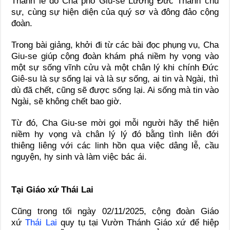
Thánh lễ do Cha phó Giu-se Lương Đức Thanh chủ
sự, cùng sự hiện diện của quý sơ và đông đảo cộng
đoàn.
Trong bài giảng, khởi đi từ các bài đọc phụng vụ, Cha
Giu-se giúp cộng đoàn khám phá niềm hy vọng vào
một sự sống vĩnh cửu và một chân lý khi chính Đức
Giê-su là sự sống lại và là sự sống, ai tin và Ngài, thì
dù đã chết, cũng sẽ được sống lại. Ai sống mà tin vào
Ngài, sẽ không chết bao giờ.
Từ đó, Cha Giu-se mời gọi mỗi người hãy thể hiện
niềm hy vọng và chân lý lý đó bằng tình liên đới
thiêng liêng với các linh hồn qua việc dâng lễ, cầu
nguyện, hy sinh và làm việc bác ái.
Tại Giáo xứ Thái Lai
Cũng trong tối ngày 02/11/2025, cộng đoàn Giáo
xứ
Thái Lai
quy tụ tại Vườn Thánh Giáo xứ để hiệp