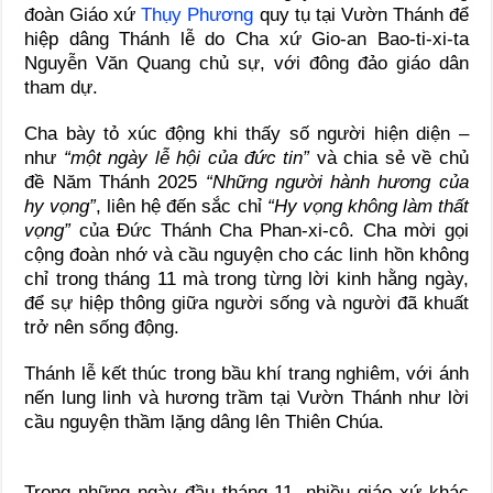
đoàn Giáo xứ
Thụy Phương
quy tụ tại Vườn Thánh để
hiệp dâng Thánh lễ do Cha xứ Gio-an Bao-ti-xi-ta
Nguyễn Văn Quang chủ sự, với đông đảo giáo dân
tham dự.
Cha bày tỏ xúc động khi thấy số người hiện diện –
như
“một ngày lễ hội của đức tin”
và chia sẻ về chủ
đề Năm Thánh 2025
“Những người hành hương của
hy vọng”
, liên hệ đến sắc chỉ
“Hy vọng không làm thất
vọng”
của Đức Thánh Cha Phan-xi-cô. Cha mời gọi
cộng đoàn nhớ và cầu nguyện cho các linh hồn không
chỉ trong tháng 11 mà trong từng lời kinh hằng ngày,
để sự hiệp thông giữa người sống và người đã khuất
trở nên sống động.
Thánh lễ kết thúc trong bầu khí trang nghiêm, với ánh
nến lung linh và hương trầm tại Vườn Thánh như lời
cầu nguyện thầm lặng dâng lên Thiên Chúa.
Trong những ngày đầu tháng 11, nhiều giáo xứ khác