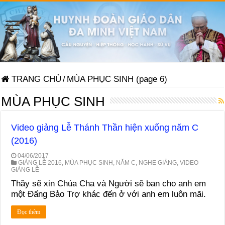
TRANG CHỦ
/
MÙA PHỤC SINH (page 6)
MÙA PHỤC SINH
Video giảng Lễ Thánh Thần hiện xuống năm C
(2016)
04/06/2017
GIẢNG LỄ 2016
,
MÙA PHỤC SINH
,
NĂM C
,
NGHE GIẢNG
,
VIDEO
GIẢNG LỄ
Thầy sẽ xin Chúa Cha và Người sẽ ban cho anh em
một Đấng Bảo Trợ khác đến ở với anh em luôn mãi.
Đọc thêm