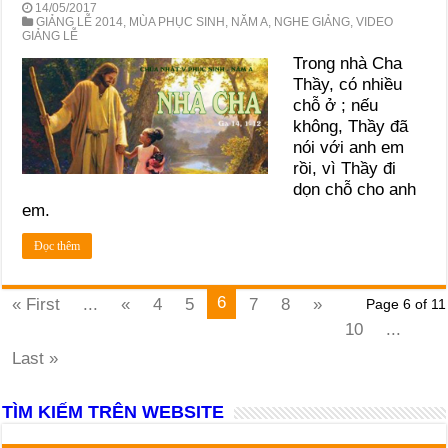
14/05/2017
GIẢNG LỄ 2014
,
MÙA PHỤC SINH
,
NĂM A
,
NGHE GIẢNG
,
VIDEO
GIẢNG LỄ
Trong nhà Cha
Thầy, có nhiều
chỗ ở ; nếu
không, Thầy đã
nói với anh em
rồi, vì Thầy đi
dọn chỗ cho anh
em.
Đọc thêm
6
« First
...
«
4
5
7
8
»
Page 6 of 11
10
...
Last »
TÌM KIẾM TRÊN WEBSITE