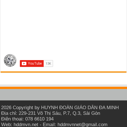
2026 Copyright by HUYNH ĐOÀN GIÁO DÂN ĐA MINH
Địa chỉ: 229-231 Võ Thị Sáu, P.7, Q.3, Sài Gòn
Điện thoại: 078 6610 194
Web: hddmvn.net - Email: hddmvnnet@gmail.com