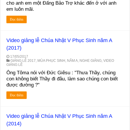
cho anh em một Đấng Bảo Trợ khác đến ở với anh
em luôn mãi.
Đọc thêm
Video giảng lễ Chúa Nhật V Phục Sinh năm A
(2017)
17/05/2017
GIẢNG LỄ 2017
,
MÙA PHỤC SINH
,
NĂM A
,
NGHE GIẢNG
,
VIDEO
GIẢNG LỄ
Ông Tôma nói với Đức Giêsu : "Thưa Thầy, chúng
con không biết Thầy đi đâu, làm sao chúng con biết
được đường ?"
Đọc thêm
Video giảng lễ Chúa Nhật V Phục Sinh năm A
(2014)