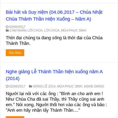
Bài hát và Suy niệm (04.06.2017 – Chúa Nhật
Chúa Thánh Thần Hiện Xuống – Năm A)
02/06/2017
CẢM NHẬN LỜI CHÚA
,
LỜI CHÚA
,
MÙA PHỤC SINH
Thời đại chúng ta đang sống là thời đại của Chúa
Thánh Thần.
Đọc thêm
Nghe giảng Lễ Thánh Thần hiện xuống năm A
(2014)
02/06/2017
GIẢNG LỄ 2014
,
MÙA PHỤC SINH
,
NGHE GIẢNG
Người lại nói với các ông : "Bình an cho anh em !
Như Chúa Cha đã sai Thầy, thì Thầy cũng sai anh
em." Nói xong, Người thổi hơi vào các ông và bảo :
"Anh em hãy nhận lấy Thánh Thần...."