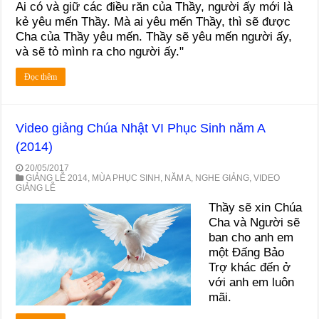
Ai có và giữ các điều răn của Thầy, người ấy mới là
kẻ yêu mến Thầy. Mà ai yêu mến Thầy, thì sẽ được
Cha của Thầy yêu mến. Thầy sẽ yêu mến người ấy,
và sẽ tỏ mình ra cho người ấy."
Đọc thêm
Video giảng Chúa Nhật VI Phục Sinh năm A
(2014)
20/05/2017
GIẢNG LỄ 2014
,
MÙA PHỤC SINH
,
NĂM A
,
NGHE GIẢNG
,
VIDEO
GIẢNG LỄ
Thầy sẽ xin Chúa
Cha và Người sẽ
ban cho anh em
một Đấng Bảo
Trợ khác đến ở
với anh em luôn
mãi.