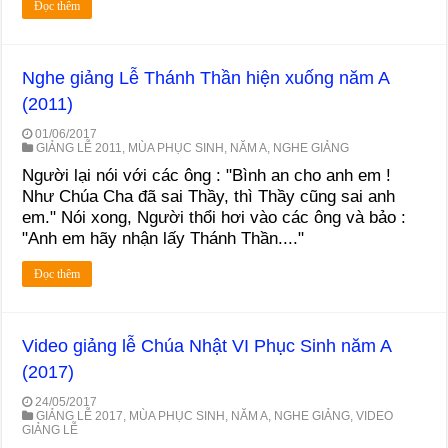
Đọc thêm
Nghe giảng Lễ Thánh Thần hiện xuống năm A
(2011)
01/06/2017
GIẢNG LỄ 2011
,
MÙA PHỤC SINH
,
NĂM A
,
NGHE GIẢNG
Người lại nói với các ông : "Bình an cho anh em !
Như Chúa Cha đã sai Thầy, thì Thầy cũng sai anh
em." Nói xong, Người thổi hơi vào các ông và bảo :
"Anh em hãy nhận lấy Thánh Thần...."
Đọc thêm
Video giảng lễ Chúa Nhật VI Phục Sinh năm A
(2017)
24/05/2017
GIẢNG LỄ 2017
,
MÙA PHỤC SINH
,
NĂM A
,
NGHE GIẢNG
,
VIDEO
GIẢNG LỄ