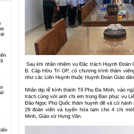
u
ọa
ại
iên
bị
Sau khi nhận nhiệm vụ Đặc trách Huynh Đoàn 
B. Cáp Hữu Trí OP, có chương trình thăm viế
như các Liên Huynh thuộc Huynh Đoàn Giáo dân
àn
Nhân dịp lễ kính thánh Tổ Phụ Đa Minh, vào n
hờ
trách cùng với anh chị em trong Ban phục vụ L
Đảo Ngọc Phú Quốc thăm huynh đệ và cử hành n
29 đoàn viên và tuyên hứa tạm cho 4 chị mớ
Minh, Giáo xứ Hưng Văn.
tiên