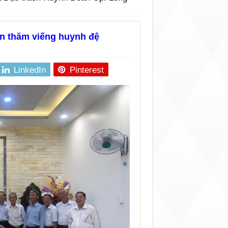
n thăm viếng huynh đệ
LinkedIn
Pinterest