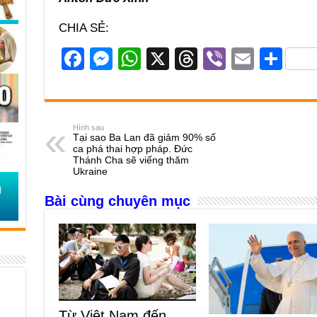
CHIA SẺ:
F
M
W
X
T
Vi
E
S
a
e
h
hr
b
m
h
c
ss
at
e
er
ail
ar
e
e
s
a
e
Hình sau
Tại sao Ba Lan đã giảm 90% số
b
n
A
d
ca phá thai hợp pháp. Đức
Thánh Cha sẽ viếng thăm
o
g
p
s
Ukraine
o
er
p
Bài cùng chuyên mục
k
Từ Việt Nam đến