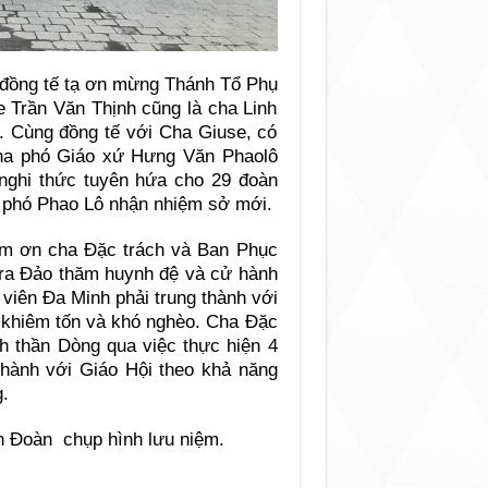
 đồng tế tạ ơn mừng Thánh Tổ Phụ
 Trần Văn Thịnh cũng là cha Linh
Cùng đồng tế với Cha Giuse, có
ha phó Giáo xứ Hưng Văn Phaolô
nghi thức tuyên hứa cho 29 đoàn
 phó Phao Lô nhận nhiệm sở mới.
ảm ơn cha Đặc trách và Ban Phục
 ra Đảo thăm huynh đệ và cử hành
viên Đa Minh phải trung thành với
g khiêm tốn và khó nghèo. Cha Đặc
nh thần Dòng qua việc thực hiện 4
p hành với Giáo Hội theo khả năng
.
 Đoàn chụp hình lưu niệm.