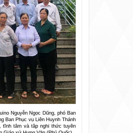
uino Nguyễn Ngọc Dũng, phó Ban
ng Ban Phục vụ Liên Huynh Thánh
 tĩnh tâm và tập nghi thức tuyên
àn Giáo xứ Hưng Văn (Phú Quốc).