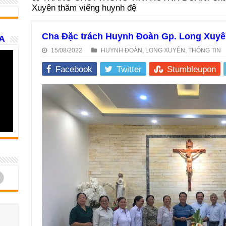
Xuyên thăm viếng huynh đệ
Cha Đặc trách Huynh Đoàn Gp. Long Xuyê
A
15/08/2022
HUYNH ĐOÀN
,
LONG XUYÊN
,
THÔNG TIN
Facebook
Twitter
Stumbleupon
d