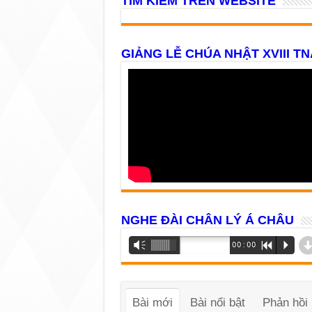
TÌM KIẾM TRÊN WEBSITE
GIẢNG LỄ CHÚA NHẬT XVIII TN
NGHE ĐÀI CHÂN LÝ Á CHÂU
Trình
Vm
00:00
R
P
phát
âm
thanh
Bài mới
Bài nổi bật
Phản hồi