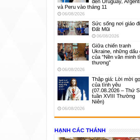
đến Uruguay, Argent
và Peru vào tháng 11
06/08/2026
Sức sống nơi giáo đ
Đất Mũi
06/08/2026
Giữa chiến tranh
Ukraine, những dấu 
của “Nền văn minh t
thương”
06/08/2026
Thập giá: Lời mời gọ
của tình yêu
(07.08.2026 – Thứ 
tuần XVIII Thường
Niên)
06/08/2026
HẠNH CÁC THÁNH