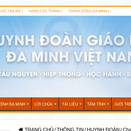
HỌC ONLINE |
HẠNH CÁC THÁNH |
THÁNH DÒNG ĐA MINH |
ĐÌNH ĐA MINH
LỜI CHÚA
TÀI LIỆU
TÂM TÌNH
GIỚI TR
TRANG CHỦ
/
THÔNG TIN
/
HUYNH ĐOÀN
/
Cha