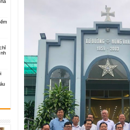
ina
iểm
chỉ
ình
i
Sáu