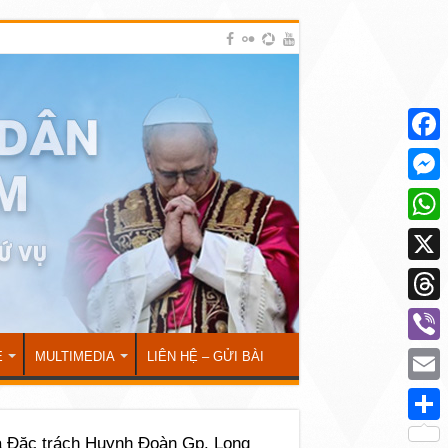
Face
Mess
What
X
Thre
Viber
Ẻ
MULTIMEDIA
LIÊN HỆ – GỬI BÀI
Emai
Shar
 Đặc trách Huynh Đoàn Gp. Long