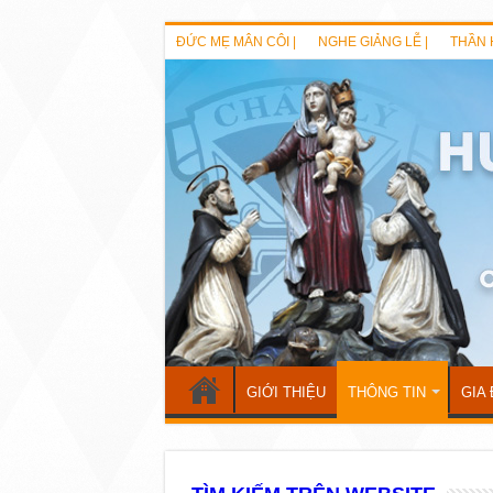
ĐỨC MẸ MÂN CÔI |
NGHE GIẢNG LỄ |
THẦN 
GIỚI THIỆU
THÔNG TIN
GIA 