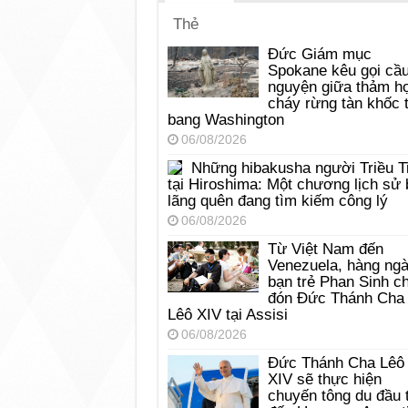
Thẻ
Đức Giám mục
Spokane kêu gọi cầ
nguyện giữa thảm h
cháy rừng tàn khốc t
bang Washington
06/08/2026
Những hibakusha người Triều T
tại Hiroshima: Một chương lịch sử 
lãng quên đang tìm kiếm công lý
06/08/2026
Từ Việt Nam đến
Venezuela, hàng ng
bạn trẻ Phan Sinh c
đón Đức Thánh Cha
Lêô XIV tại Assisi
06/08/2026
Đức Thánh Cha Lêô
XIV sẽ thực hiện
chuyến tông du đầu 