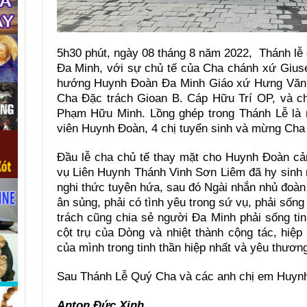
5h30 phút, ngày 08 tháng 8 năm 2022, Thánh lễ
Đa Minh, với sự chủ tế của Cha chánh xứ Giuse
hướng Huynh Đoàn Đa Minh Giáo xứ Hưng Văn. 
Cha Đặc trách Gioan B. Cáp Hữu Trí OP, và c
Phạm Hữu Minh. Lồng ghép trong Thánh Lễ là 
viên Huynh Đoàn, 4 chị tuyển sinh và mừng Cha
Đầu lễ cha chủ tế thay mặt cho Huynh Đoàn c
vụ Liên Huynh Thánh Vinh Sơn Liêm đã hy sinh
nghi thức tuyên hứa, sau đó Ngài nhắn nhủ đoàn 
ân sủng, phải có tình yêu trong sứ vụ, phải sốn
trách cũng chia sẻ người Đa Minh phải sống ti
cột trụ của Dòng và nhiệt thành cộng tác, hiệ
của mình trong tinh thần hiệp nhất và yêu thương
Sau Thánh Lễ Quý Cha và các anh chị em Huynh
Anton Đức Xinh