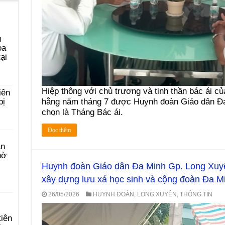
u
ọa
ại
Hiệp thông với chủ trương và tinh thần bác ái c
iên
hằng năm tháng 7 được Huynh đoàn Giáo dân Đ
bị
chọn là Tháng Bác ái.
Đọc thêm
àn
hờ
Huynh đoàn Giáo dân Đa Minh Gp. Long Xuyê
xây dựng lưu xá học sinh và cộng đoàn Đa M
26/05/2026
HUYNH ĐOÀN
,
LONG XUYÊN
,
THÔNG TIN
tiên