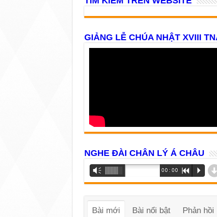
TÌM KIẾM TRÊN WEBSITE
GIẢNG LỄ CHÚA NHẬT XVIII TN
NGHE ĐÀI CHÂN LÝ Á CHÂU
Trình
Vm
00:00
R
P
phát
âm
thanh
Bài mới
Bài nổi bật
Phản hồi