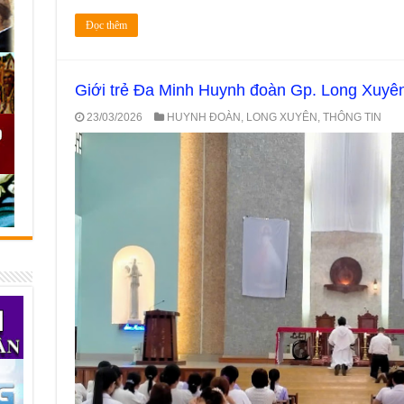
Đọc thêm
Giới trẻ Đa Minh Huynh đoàn Gp. Long Xuyê
23/03/2026
HUYNH ĐOÀN
,
LONG XUYÊN
,
THÔNG TIN