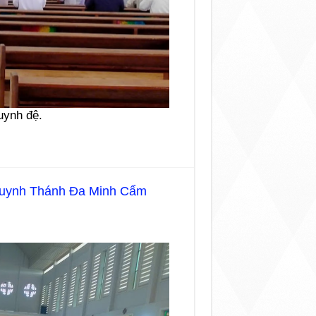
uynh đệ.
huynh Thánh Đa Minh Cẩm