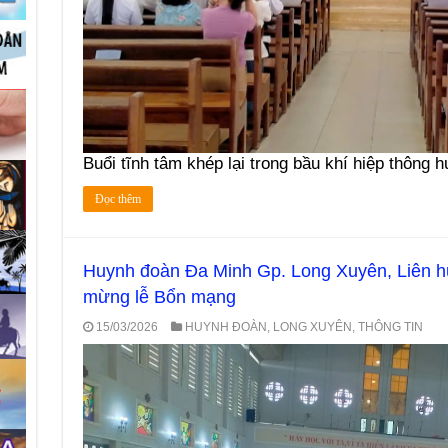
Buổi tĩnh tâm khép lại trong bầu khí hiệp thông h
Đọc thêm
Huynh đoàn Đa Minh Gp. Long Xuyên, Liên 
mừng lễ Bổn mạng
15/03/2026
HUYNH ĐOÀN
,
LONG XUYÊN
,
THÔNG TIN