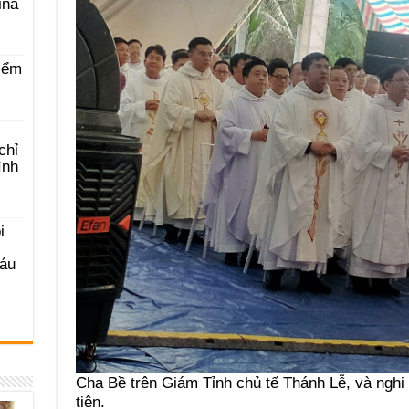
ina
iểm
chỉ
ình
i
Sáu
Cha Bề trên Giám Tỉnh chủ tế Thánh Lễ, và nghi 
tiên.