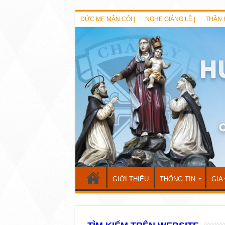
ĐỨC MẸ MÂN CÔI |
NGHE GIẢNG LỄ |
THẦN 
GIỚI THIỆU
THÔNG TIN
GIA