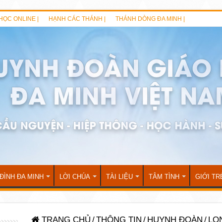
HỌC ONLINE |
HẠNH CÁC THÁNH |
THÁNH DÒNG ĐA MINH |
 ĐÌNH ĐA MINH
LỜI CHÚA
TÀI LIỆU
TÂM TÌNH
GIỚI TR
TRANG CHỦ
/
THÔNG TIN
/
HUYNH ĐOÀN
/
LO