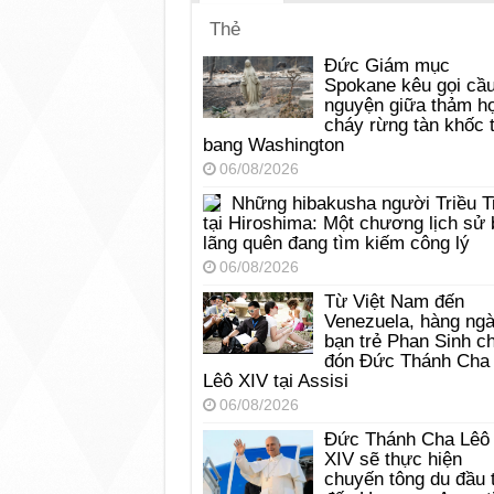
Thẻ
Đức Giám mục
Spokane kêu gọi cầ
nguyện giữa thảm h
cháy rừng tàn khốc t
bang Washington
06/08/2026
Những hibakusha người Triều T
tại Hiroshima: Một chương lịch sử 
lãng quên đang tìm kiếm công lý
06/08/2026
Từ Việt Nam đến
Venezuela, hàng ng
bạn trẻ Phan Sinh c
đón Đức Thánh Cha
Lêô XIV tại Assisi
06/08/2026
Đức Thánh Cha Lêô
XIV sẽ thực hiện
chuyến tông du đầu 