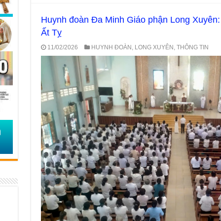
Huynh đoàn Đa Minh Giáo phận Long Xuyên:
Ất Tỵ
11/02/2026
HUYNH ĐOÀN
,
LONG XUYÊN
,
THÔNG TIN