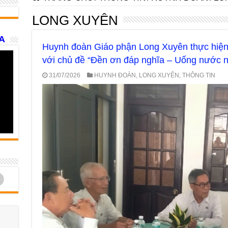
LONG XUYÊN
A
Huynh đoàn Giáo phận Long Xuyên thực hiện 
với chủ đề “Đền ơn đáp nghĩa – Uống nước 
31/07/2026
HUYNH ĐOÀN
,
LONG XUYÊN
,
THÔNG TIN
d