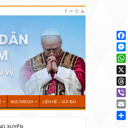
Face
Mess
What
X
Thre
Viber
Ẻ
MULTIMEDIA
LIÊN HỆ – GỬI BÀI
Emai
Shar
NG XUYÊN