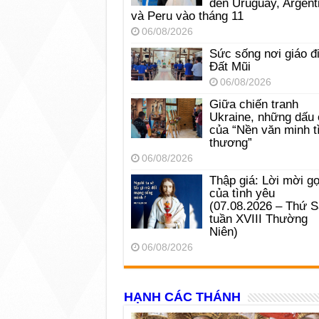
đến Uruguay, Argent
và Peru vào tháng 11
06/08/2026
Sức sống nơi giáo đ
Đất Mũi
06/08/2026
Giữa chiến tranh
Ukraine, những dấu 
của “Nền văn minh t
thương”
06/08/2026
Thập giá: Lời mời gọ
của tình yêu
(07.08.2026 – Thứ 
tuần XVIII Thường
Niên)
06/08/2026
HẠNH CÁC THÁNH