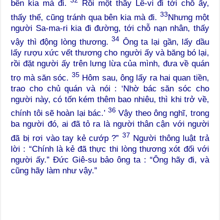
32
bên kia mà đi.
Rồi một thầy Lê-vi đi tới chỗ ấy,
33
thấy thế, cũng tránh qua bên kia mà đi.
Nhưng một
người Sa-ma-ri kia đi đường, tới chỗ nạn nhân, thấy
34
vậy thì động lòng thương.
Ông ta lại gần, lấy dầu
lấy rượu xức vết thương cho người ấy và băng bó lại,
rồi đặt người ấy trên lưng lừa của mình, đưa về quán
35
trọ mà săn sóc.
Hôm sau, ông lấy ra hai quan tiền,
trao cho chủ quán và nói : ‘Nhờ bác săn sóc cho
người này, có tốn kém thêm bao nhiêu, thì khi trở về,
36
chính tôi sẽ hoàn lại bác.’
Vậy theo ông nghĩ, trong
ba người đó, ai đã tỏ ra là người thân cận với người
37
đã bị rơi vào tay kẻ cướp ?”
Người thông luật trả
lời : “Chính là kẻ đã thực thi lòng thương xót đối với
người ấy.” Đức Giê-su bảo ông ta : “Ông hãy đi, và
cũng hãy làm như vậy.”