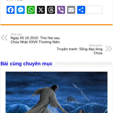
F
M
W
X
T
Vi
E
S
a
e
h
hr
b
m
h
c
ss
at
e
er
ail
ar
e
e
s
a
e
Hình sau
Ngày 05.10.2015: Thứ Hai sau
b
n
A
d
Chúa Nhật XXVII Thường Niên
Hình trước
o
g
p
s
Truyện tranh: Sống đẹp lòng
Chúa
o
er
p
Bài cùng chuyên mục
k