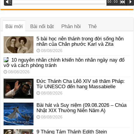
Trình
Vm
00:00
R
P
phát
âm
thanh
Bài mới
Bài nổi bật
Phản hồi
Thẻ
5 bài học nên thánh trong đời sống hôn
nhân của Chân phước Karl và Zita
08/08/2026
10 nguyên nhân chính khiến hôn nhân ngày nay đổ
vỡ và cách phòng tránh
08/08/2026
Đức Thánh Cha Lêô XIV sẽ thăm Pháp:
Từ UNESCO đến hang Massabielle
08/08/2026
Bài hát và Suy niệm (09.08.2026 – Chúa
Nhật XIX Thường Niên Năm A)
08/08/2026
9 Tháng Tám Thánh Edith Stein