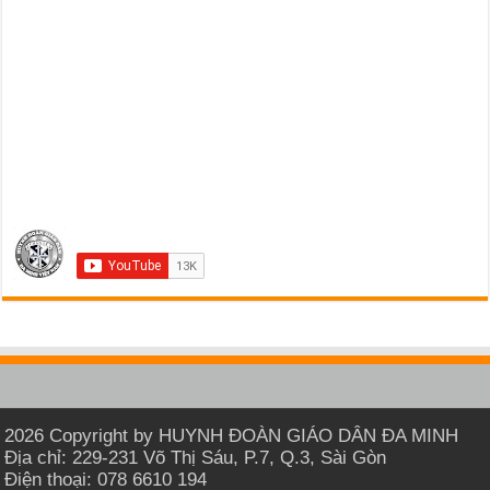
2026 Copyright by HUYNH ĐOÀN GIÁO DÂN ĐA MINH
Địa chỉ: 229-231 Võ Thị Sáu, P.7, Q.3, Sài Gòn
Điện thoại: 078 6610 194