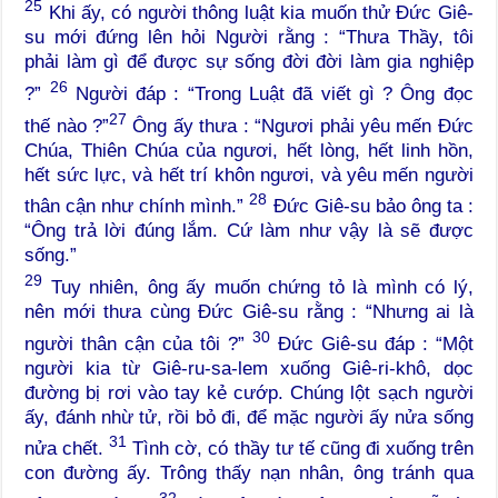
25
Khi ấy, có người thông luật kia muốn thử Đức Giê-
su mới đứng lên hỏi Người rằng : “Thưa Thầy, tôi
phải làm gì để được sự sống đời đời làm gia nghiệp
26
?”
Người đáp : “Trong Luật đã viết gì ? Ông đọc
27
thế nào ?”
Ông ấy thưa : “Ngươi phải yêu mến Đức
Chúa, Thiên Chúa của ngươi, hết lòng, hết linh hồn,
hết sức lực, và hết trí khôn ngươi, và yêu mến người
28
thân cận như chính mình.”
Đức Giê-su bảo ông ta :
“Ông trả lời đúng lắm. Cứ làm như vậy là sẽ được
sống.”
29
Tuy nhiên, ông ấy muốn chứng tỏ là mình có lý,
nên mới thưa cùng Đức Giê-su rằng : “Nhưng ai là
30
người thân cận của tôi ?”
Đức Giê-su đáp : “Một
người kia từ Giê-ru-sa-lem xuống Giê-ri-khô, dọc
đường bị rơi vào tay kẻ cướp. Chúng lột sạch người
ấy, đánh nhừ tử, rồi bỏ đi, để mặc người ấy nửa sống
31
nửa chết.
Tình cờ, có thầy tư tế cũng đi xuống trên
con đường ấy. Trông thấy nạn nhân, ông tránh qua