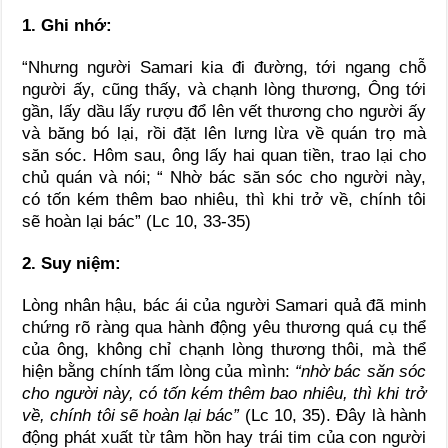
1. Ghi nhớ:
“Nhưng người Samari kia đi đường, tới ngang chỗ
người ấy, cũng thấy, và chạnh lòng thương, Ông tới
gần, lấy dầu lấy rượu đổ lên vết thương cho người ấy
và băng bó lại, rồi đặt lên lưng lừa về quán trọ mà
săn sóc. Hôm sau, ông lấy hai quan tiền, trao lại cho
chủ quán và nói; “ Nhờ bác săn sóc cho người này,
có tốn kém thêm bao nhiêu, thì khi trở về, chính tôi
sẽ hoàn lại bác” (Lc 10, 33-35)
2. Suy niệm:
Lòng nhân hậu, bác ái của người Samari quả đã minh
chứng rõ ràng qua hành động yêu thương quá cụ thể
của ông, không chỉ chạnh lòng thương thôi, mà thể
hiện bằng chính tấm lòng của mình:
“nhờ bác săn sóc
cho người này, có tốn kém thêm bao nhiêu, thì khi trở
về, chính tôi sẽ hoàn lại bác”
(Lc 10, 35). Đây là hành
động phát xuất từ tâm hồn hay trái tim của con người