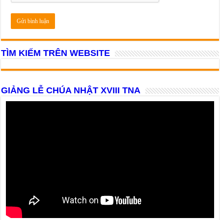
TÌM KIẾM TRÊN WEBSITE
GIẢNG LỄ CHÚA NHẬT XVIII TNA