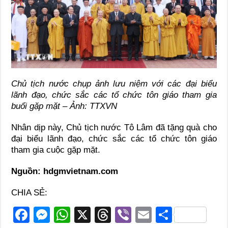
Chủ tịch nước chụp ảnh lưu niệm với các đại biểu
lãnh đạo, chức sắc các tổ chức tôn giáo tham gia
buổi gặp mặt – Ảnh: TTXVN
Nhân dịp này, Chủ tịch nước Tô Lâm đã tặng quà cho
đại biểu lãnh đạo, chức sắc các tổ chức tôn giáo
tham gia cuộc gặp mặt.
Nguồn: hdgmvietnam.com
CHIA SẺ:
F
M
W
X
T
Vi
E
S