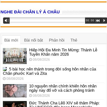
NGHE ĐÀI CHÂN LÝ Á CHÂU
Trình
Vm
00:00
R
P
phát
âm
thanh
Bài mới
Bài nổi bật
Phản hồi
Thẻ
Hiệp Hội Đa Minh Tin Mừng: Thánh Lễ
Tuyên Khấn năm 2026
08/08/2026
5 bài học nên thánh trong đời sống hôn nhân của
Chân phước Karl và Zita
08/08/2026
10 nguyên nhân chính khiến hôn nhân
ngày nay đổ vỡ và cách phòng tránh
08/08/2026
Đức Thánh Cha Lêô XIV sẽ thăm Pháp: