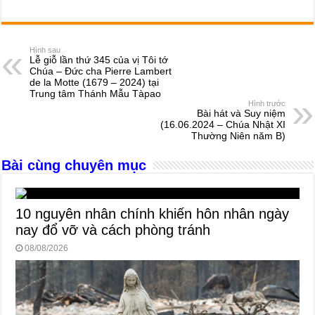
a
e
h
hr
b
m
h
c
ss
at
e
er
ail
ar
e
e
s
a
e
Hình sau
Lễ giỗ lần thứ 345 của vị Tôi tớ
b
n
A
d
Chúa – Ðức cha Pierre Lambert
de la Motte (1679 – 2024) tại
o
g
p
s
Trung tâm Thánh Mẫu Tàpao
Hình trước
o
er
p
Bài hát và Suy niệm
(16.06.2024 – Chúa Nhật XI
k
Thường Niên năm B)
Bài cùng chuyên mục
10 nguyên nhân chính khiến hôn nhân ngày
nay đổ vỡ và cách phòng tránh
08/08/2026