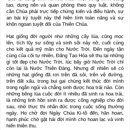
tạo, dựng nên và quan phòng theo quy luật, không
cần Chúa phải trực tiếp chứng kiến và điều hành, sự
an bài kỳ tuyệt này thể hiện tính toàn năng và sự
khôn ngoan tuyệt đối của Thiên Chúa.
Hạt giống đời người như những cây lúa, cũng mọc
lên, tích lũy sự sống và sinh sôi nảy nở, cuối cùng
cho kết quả mỹ mãn cho Nước Trời. Đến ngày tận
cùng của cõi tự nhiên, Đấng Tạo Hóa sẽ thu lại những
gì tốt đẹp cho Nước Trời, lúc bấy giờ Nước Trời chỉ
còn lại là Nước Thiên Đàng. Nhưng dĩ nhiên sẽ có
những hạt giống đã rơi trên đá sỏi, trên vệ đường,
trên đất xấu, trong bụi gai chúng kết thúc đời mình
trong ngắn ngủi và chẳng sinh được hoa trái nào. Còn
những bông lúa cuộc đời ít nhiều đã sinh ra hoa trái,
là những linh hồn sinh ra được công nghiệp cho đời
sau, nhờ thực thi nhân đức trong cuộc sống thường
ngày. Họ chờ đợi Ngày Chúa Ki-tô đến, hân hoan,
hạnh phúc chờ gặt hái đời mình cho hoan lạc và vinh
hiển thiên thu.