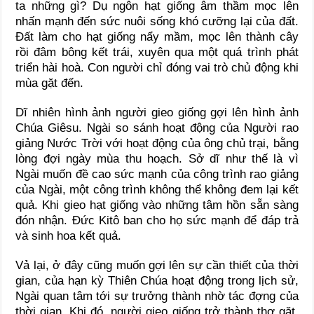
ta những gì? Dụ ngôn hạt giống âm thầm mọc lên
nhấn mạnh đến sức nuôi sống khó cưỡng lại của đất.
Đất làm cho hạt giống nẩy mầm, mọc lên thành cây
rồi đâm bông kết trái, xuyên qua một quá trình phát
triển hài hoà. Con người chỉ đóng vai trò chủ động khi
mùa gặt đến.
Dĩ nhiên hình ảnh người gieo giống gợi lên hình ảnh
Chúa Giêsu. Ngài so sánh hoạt động của Người rao
giảng Nước Trời với hoạt động của ông chủ trại, bằng
lòng đợi ngày mùa thu hoạch. Sở dĩ như thế là vì
Ngài muốn đề cao sức mạnh của công trình rao giảng
của Ngài, một công trình không thể không đem lại kết
quả. Khi gieo hạt giống vào những tâm hồn sẵn sàng
đón nhận. Đức Kitô ban cho họ sức mạnh để đáp trả
và sinh hoa kết quả.
Vả lại, ở đây cũng muốn gợi lên sự cần thiết của thời
gian, của hạn kỳ Thiên Chúa hoạt động trong lịch sử,
Ngài quan tâm tới sự trưởng thành nhờ tác đợng của
thời gian. Khi đó, người gieo giống trở thành thợ gặt.