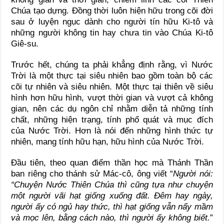
Chúa tạo dựng. Đồng thời luôn hiện hữu trong cõi đời
sau ở luyện ngục dành cho người tín hữu Ki-tô và
những người không tin hay chưa tin vào Chúa Ki-tô
Giê-su.
Trước hết, chúng ta phải khẳng định rằng, vì Nước
Trời là một thực tại siêu nhiên bao gồm toàn bộ các
cõi tự nhiên và siêu nhiên. Một thực tại thiên về siêu
hình hơn hữu hình, vượt thời gian và vượt cả không
gian, nên các dụ ngôn chỉ nhằm diễn tả những tính
chất, những hiện trạng, tính phổ quát và mục đích
của Nước Trời. Hơn là nói đến những hình thức tự
nhiên, mang tính hữu hạn, hữu hình của Nước Trời.
Đầu tiên, theo quan điểm thần học mà Thánh Thần
ban riêng cho thánh sử Mác-cô, ông viết “
Người nói:
“Chuyện Nước Thiên Chúa thì cũng tựa như chuyện
một người vãi hạt giống xuống đất. Đêm hay ngày,
người ấy có ngủ hay thức, thì hạt giống vẫn nẩy mầm
và mọc lên, bằng cách nào, thì người ấy không biết.
”