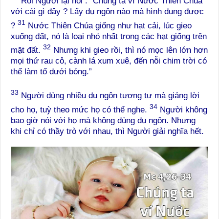
Rồi Người lại nói : “Chúng ta ví Nước Thiên Chúa
với cái gì đây ? Lấy dụ ngôn nào mà hình dung được
31
?
Nước Thiên Chúa giống như hạt cải, lúc gieo
xuống đất, nó là loại nhỏ nhất trong các hạt giống trên
32
mặt đất.
Nhưng khi gieo rồi, thì nó mọc lên lớn hơn
mọi thứ rau cỏ, cành lá xum xuê, đến nỗi chim trời có
thể làm tổ dưới bóng.”
33
Người dùng nhiều dụ ngôn tương tự mà giảng lời
34
cho họ, tuỳ theo mức họ có thể nghe.
Người không
bao giờ nói với họ mà không dùng dụ ngôn. Nhưng
khi chỉ có thầy trò với nhau, thì Người giải nghĩa hết.