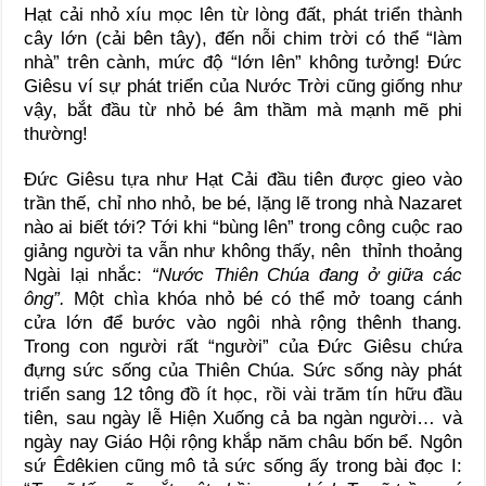
Hạt cải nhỏ xíu mọc lên từ lòng đất, phát triển thành
cây lớn (cải bên tây), đến nỗi chim trời có thể “làm
nhà” trên cành, mức độ “lớn lên” không tưởng! Đức
Giêsu ví sự phát triển của Nước Trời cũng giống như
vậy, bắt đầu từ nhỏ bé âm thầm mà mạnh mẽ phi
thường!
Đức Giêsu tựa như Hạt Cải đầu tiên được gieo vào
trần thế, chỉ nho nhỏ, be bé, lặng lẽ trong nhà Nazaret
nào ai biết tới? Tới khi “bùng lên” trong công cuộc rao
giảng người ta vẫn như không thấy, nên thỉnh thoảng
Ngài lại nhắc:
“Nước Thiên Chúa đang ở giữa các
ông”.
Một chìa khóa nhỏ bé có thể mở toang cánh
cửa lớn để bước vào ngôi nhà rộng thênh thang.
Trong con người rất “người” của Đức Giêsu chứa
đựng sức sống của Thiên Chúa. Sức sống này phát
triển sang 12 tông đồ ít học, rồi vài trăm tín hữu đầu
tiên, sau ngày lễ Hiện Xuống cả ba ngàn người… và
ngày nay Giáo Hội rộng khắp năm châu bốn bể. Ngôn
sứ Êdêkien cũng mô tả sức sống ấy trong bài đọc I: