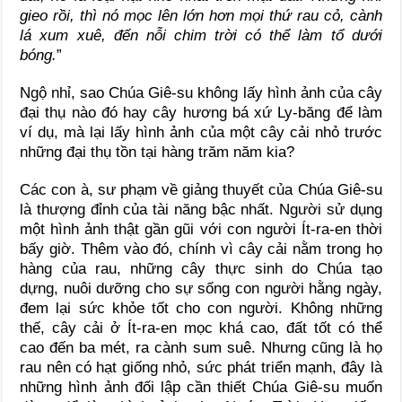
gieo rồi, thì nó mọc lên lớn hơn mọi thứ rau cỏ, cành
lá xum xuê, đến nỗi chim trời có thể làm tổ dưới
bóng.
”
Ngộ nhỉ, sao Chúa Giê-su không lấy hình ảnh của cây
đại thụ nào đó hay cây hương bá xứ Ly-băng để làm
ví dụ, mà lại lấy hình ảnh của một cây cải nhỏ trước
những đại thụ tồn tại hàng trăm năm kia?
Các con à, sư phạm về giảng thuyết của Chúa Giê-su
là thượng đỉnh của tài năng bậc nhất. Người sử dụng
một hình ảnh thật gần gũi với con người Ít-ra-en thời
bấy giờ. Thêm vào đó, chính vì cây cải nằm trong họ
hàng của rau, những cây thực sinh do Chúa tạo
dựng, nuôi dưỡng cho sự sống con người hằng ngày,
đem lại sức khỏe tốt cho con người. Không những
thế, cây cải ở Ít-ra-en mọc khá cao, đất tốt có thể
cao đến ba mét, ra cành sum suê. Nhưng cũng là họ
rau nên có hạt giống nhỏ, sức phát triển mạnh, đây là
những hình ảnh đối lập cần thiết Chúa Giê-su muốn