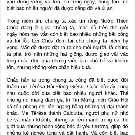
vẫn đứng vững và lớn lên từng ngày, đồng thời có
biết bao nhiêu người đã được nâng đỡ và ủi an.
Trong niềm tin, chúng ta xác tín rằng Nước Thiên
Chúa đang ở giữa chúng ta, mặc dù trên thế giới
ngày hôm nay vẫn còn biết bao nhiêu những bất công
và tội lỗi. Lời Chúa đem lại cho chúng ta niềm hy
vọng. Vấn đề được đặt ra ra cho mỗi người, là chúng
ta phải trở nên những hạt giống, được gieo vãi vào
lòng cuộc đời, qua những việc làm nhỏ bé và khiêm
tốn, nhưng không kém phần hiệu quả.
Chắc hẳn ai trong chúng ta cũng đã biết cuộc đời
thánh nữ Têrêsa Hài Đồng Giêsu. Cuộc đời ấy cũng
như cuộc đời của biết bao nhiêu người khác. Thế
nhưng nó mang đậm giá trị Tin Mừng, nên Giáo Hội
đã tôn phong chị lên ngang bằng những vị đại thánh
khác. Mẹ Têrêsa thành Calcutta, người phụ nữ nhỏ
bé và mảnh khảnh, nhưng lại lớn mạnh trong cả thế
giới qua những hành động bác ái yêu thương, giúp đỡ
những kẻ nghèo túng và bất hạnh. Và còn biết bao