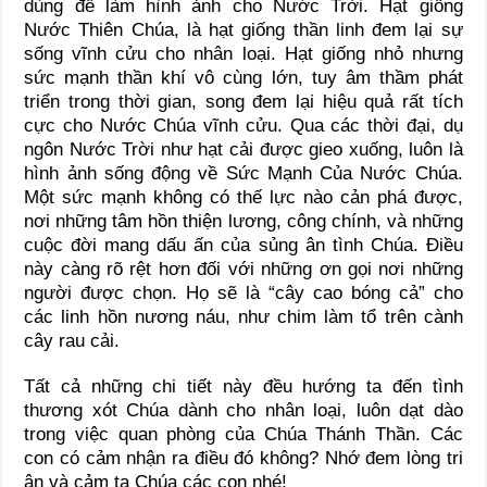
dùng để làm hình ảnh cho Nước Trời. Hạt giống
Nước Thiên Chúa, là hạt giống thần linh đem lại sự
sống vĩnh cửu cho nhân loại. Hạt giống nhỏ nhưng
sức mạnh thần khí vô cùng lớn, tuy âm thầm phát
triển trong thời gian, song đem lại hiệu quả rất tích
cực cho Nước Chúa vĩnh cửu. Qua các thời đại, dụ
ngôn Nước Trời như hạt cải được gieo xuống, luôn là
hình ảnh sống động về Sức Mạnh Của Nước Chúa.
Một sức mạnh không có thế lực nào cản phá được,
nơi những tâm hồn thiện lương, công chính, và những
cuộc đời mang dấu ấn của sủng ân tình Chúa. Điều
này càng rõ rệt hơn đối với những ơn gọi nơi những
người được chọn. Họ sẽ là “cây cao bóng cả” cho
các linh hồn nương náu, như chim làm tổ trên cành
cây rau cải.
Tất cả những chi tiết này đều hướng ta đến tình
thương xót Chúa dành cho nhân loại, luôn dạt dào
trong việc quan phòng của Chúa Thánh Thần. Các
con có cảm nhận ra điều đó không? Nhớ đem lòng tri
ân và cảm tạ Chúa các con nhé!