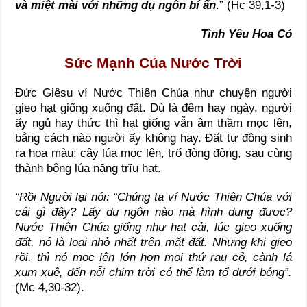
và miệt mài với những dụ ngôn bí ẩn
.” (Hc 39,1-3)
Tình Yêu Hoa Cỏ
Sức Mạnh Của Nước Trời
Đức Giêsu ví Nước Thiên Chúa như chuyện người
gieo hạt giống xuống đất. Dù là đêm hay ngày, người
ấy ngủ hay thức thì hạt giống vẫn âm thầm mọc lên,
bằng cách nào người ấy không hay. Đất tự động sinh
ra hoa màu: cây lúa mọc lên, trổ đòng đòng, sau cùng
thành bông lúa nặng trĩu hạt.
“Rồi Người lại nói: “Chúng ta ví Nước Thiên Chúa với
cái gì đây? Lấy dụ ngôn nào mà hình dung được?
Nước Thiên Chúa giống như hạt cải, lúc gieo xuống
đất, nó là loại nhỏ nhất trên mặt đất. Nhưng khi gieo
rồi, thì nó mọc lên lớn hơn mọi thứ rau cỏ, cành lá
xum xuê, đến nỗi chim trời có thể làm tổ dưới bóng”.
(Mc 4,30-32).