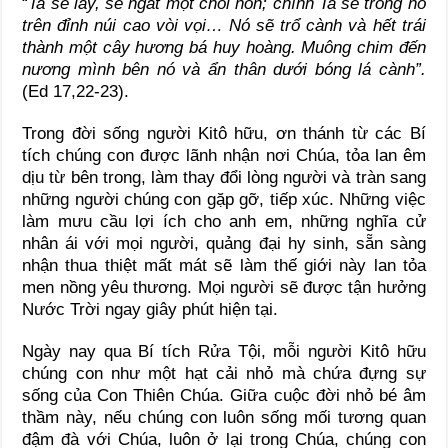
“
Ta sẽ lấy, sẽ ngắt một chồi non; chính Ta sẽ trồng nó
trên đỉnh núi cao vòi vọi… Nó sẽ trổ cành và hết trái
thành một cây hương bá huy hoàng. Muông chim đến
nương mình bên nó và ẩn thân dưới bóng lá cành”.
(Ed 17,22-23).
Trong đời sống người Kitô hữu, ơn thánh từ các Bí
tích chúng con được lãnh nhận nơi Chúa, tỏa lan êm
dịu từ bên trong, làm thay đổi lòng người và tràn sang
những người chúng con gặp gỡ, tiếp xúc. Những việc
làm mưu cầu lợi ích cho anh em, những nghĩa cử
nhân ái với mọi người, quảng đại hy sinh, sẵn sàng
nhận thua thiệt mất mát sẽ làm thế giới này lan tỏa
men nồng yêu thương. Mọi người sẽ được tận hưởng
Nước Trời ngay giây phút hiện tại.
Ngày nay qua Bí tích Rửa Tội, mỗi người Kitô hữu
chúng con như một hạt cải nhỏ mà chứa đựng sự
sống của Con Thiên Chúa. Giữa cuộc đời nhỏ bé âm
thầm này, nếu chúng con luôn sống mối tương quan
đậm đà với Chúa, luôn ở lại trong Chúa, chúng con