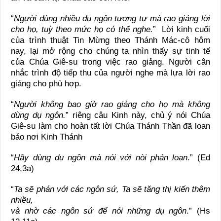
“
Người dùng nhiều dụ ngôn tương tự mà rao giảng lời
cho họ, tuỳ theo mức họ có thể nghe.
”
Lời kinh cuối
của trình thuật Tin Mừng theo Thánh Mác-cô hôm
nay, lại mở rộng cho chúng ta nhìn thấy sự tinh tế
của Chúa Giê-su trong việc rao giảng. Người cân
nhắc trình độ tiếp thu của người nghe mà lựa lời rao
giảng cho phù hợp.
“
Người không bao giờ rao giảng cho họ mà không
dùng dụ ngôn.
” riêng câu Kinh này, chủ ý nói Chúa
Giê-su làm cho hoàn tất lời Chúa Thánh Thần đã loan
báo nơi Kinh Thánh
“
Hãy dùng dụ ngôn mà nói với nòi phản loạn
.” (Ed
24,3a)
“
Ta sẽ phán với các ngôn sứ, Ta sẽ tăng thị kiến thêm
nhiều,
và nhờ các ngôn sứ để nói những dụ ngôn
.” (Hs