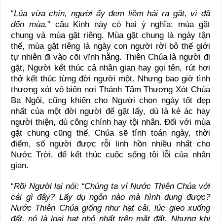
“
Lúa vừa chín, người ấy đem liềm hái ra gặt, vì đã
đến mùa.
” câu Kinh này có hai ý nghĩa: mùa gặt
chung và mùa gặt riêng. Mùa gặt chung là ngày tận
thế, mùa gặt riêng là ngày con người rời bỏ thế giới
tự nhiên đi vào cõi vĩnh hằng. Thiên Chúa là người đi
gặt, Người kết thúc cả nhân gian hay gọi tên, rút hơi
thở kết thúc từng đời người một. Nhưng bao giờ tình
thương xót vô biên nơi Thánh Tâm Thương Xót Chúa
Ba Ngôi, cũng khiến cho Người chọn ngày tốt đẹp
nhất của một đời người để gặt lấy, dù là kẻ ác hay
người thiện, dù công chính hay tội nhân. Đối với mùa
gặt chung cũng thế, Chúa sẽ tính toán ngày, thời
điểm, số người được rỗi linh hồn nhiều nhất cho
Nước Trời, để kết thúc cuộc sống tội lỗi của nhân
gian.
“
Rồi Người lại nói: “Chúng ta ví Nước Thiên Chúa với
cái gì đây? Lấy dụ ngôn nào mà hình dung được?
Nước Thiên Chúa giống như hạt cải, lúc gieo xuống
đất, nó là loại hạt nhỏ nhất trên mặt đất. Nhưng khi