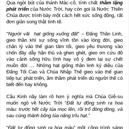
Qua ngòi bút của thánh Mác-cô, tính chất
thầm lặng
phát triển
của Nước Trời, hay còn gọi là Nước Thiên
Chúa được trình bày một cách hết sức sống động, rất
đơn giản song thật tinh tế.
“
Người vãi hạt giống xuống đất
” – Đấng Thần Linh,
gieo thần khí sự sống vĩnh tồn vào lòng đời, gieo
chân lý vào thế gian tăm tối, gieo yêu thương vào
chốn đầy dẫy hận thù và ghen ghét, gieo ơn cứu độ
vào cảnh sống hữu tình hay vô ý đem lại sự chết
muôn đời … Những hạt giống thần linh kỳ diệu của
Đấng Tối Cao và Chúa Nhập Thể gieo vào thế gian
tiếp tục phát triển, âm thầm phát triển dù người thế có
biết đến hay không.
Câu Kinh nầy làm rõ hơn ý nghĩa mà Chúa Giê-su
muốn ngỏ về Nước Trời “
Đất tự động sinh ra hoa
màu: trước hết cây lúa mọc lên, rồi trổ đòng đòng, và
sau cùng thành bông lúa nặng trĩu hạt.
”
“
Đất tự động sinh ra hoa màu
”
một công trình sáng