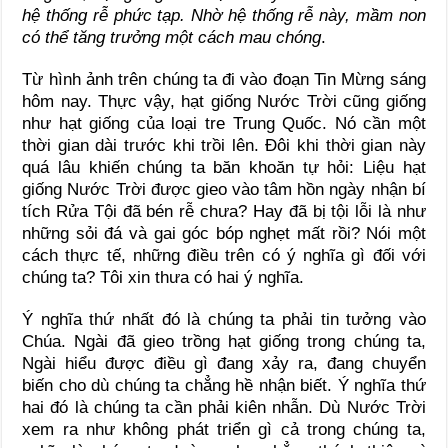
hệ thống rễ phức tạp. Nhờ hệ thống rễ này, mầm non
có thể tăng trưởng một cách mau chóng
.
Từ hình ảnh trên chúng ta đi vào đoạn Tin Mừng sáng
hôm nay. Thực vậy, hạt giống Nước Trời cũng giống
như hạt giống của loại tre Trung Quốc. Nó cần một
thời gian dài trước khi trồi lên. Đôi khi thời gian này
quá lâu khiến chúng ta băn khoăn tự hỏi: Liệu hạt
giống Nước Trời được gieo vào tâm hồn ngày nhận bí
tích Rửa Tội đã bén rễ chưa? Hay đã bị tội lỗi là như
những sỏi đá và gai góc bóp nghẹt mất rồi? Nói một
cách thực tế, những điều trên có ý nghĩa gì đối với
chúng ta? Tôi xin thưa có hai ý nghĩa.
Ý nghĩa thứ nhất đó là chúng ta phải tin tưởng vào
Chúa. Ngài đã gieo trồng hạt giống trong chúng ta,
Ngài hiểu được điều gì đang xảy ra, đang chuyển
biến cho dù chúng ta chẳng hề nhận biết. Ý nghĩa thứ
hai đó là chúng ta cần phải kiên nhẫn. Dù Nước Trời
xem ra như không phát triển gì cả trong chúng ta,