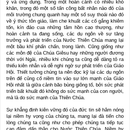
ý và ứng dụng. Trong một hoàn cảnh có nhiều khó
khăn, trong đó một số tấn công bất nhân nào đó của
môi trường chung quanh hay một số suy thoái nào đó
về ý thức tôn giáo, làm che khuất các cố gắng khiêm
tốn, kín đáo cua những tâm hồn cao thượng, như
hoàn cảnh ta đang sống, các dụ ngôn về sự tăng
trưởng và phát triển của Nước Thiên Chúa mang lại
một bầu khí phấn chấn, trong lành. Cũng giống như
các môn đệ của Chúa Giêsu hay những người đương
thời với Ngài, nhiều khi chúng ta cũng dễ dàng tỏ ra
thiếu kiên nhẫn và dễ nghi ngờ sự phát triển của Giáo
Hội. Thiết tưởng chúng ta nên đọc kỹ lại các dụ ngôn
trên để củng cố niềm tin vào sự lớn mạnh của Giáo
Hội nhất là giữa cảnh bão bùng giông tố, bởi sức phát
triển bất khuất đó không do sức mạnh của con người,
mà là do sức mạnh của Thiên Chúa.
Sự khẳng định kiên vững đó của đức tin sẽ hâm nóng
lại niềm hy vọng của chúng ta, mang lại đà tiến cho
lòng chúng ta cũng như cho phép chúng ta tiếp tục
can đảm dấn thân cho Nước Thiên Chúa. Niềm hy