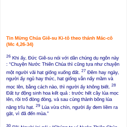
Tin Mừng Chúa Giê-su Ki-tô theo thánh Mác-cô
(Mc 4,26-34)
26
Khi ấy, Đức Giê-su nói với dân chúng dụ ngôn này
: “Chuyện Nước Thiên Chúa thì cũng tựa như chuyện
27
một người vãi hạt giống xuống đất.
Đêm hay ngày,
người ấy ngủ hay thức, hạt giống vẫn nẩy mầm và
28
mọc lên, bằng cách nào, thì người ấy không biết.
Đất tự động sinh hoa kết quả : trước hết cây lúa mọc
lên, rồi trổ đòng đòng, và sau cùng thành bông lúa
29
nặng trĩu hạt.
Lúa vừa chín, người ấy đem liềm ra
gặt, vì đã đến mùa.”
30