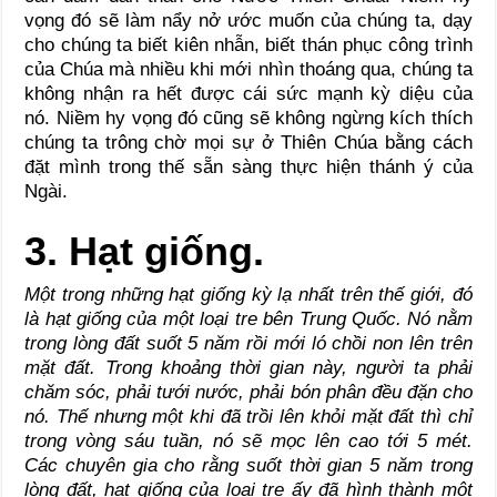
vọng đó sẽ làm nẩy nở ước muốn của chúng ta, dạy
cho chúng ta biết kiên nhẫn, biết thán phục công trình
của Chúa mà nhiều khi mới nhìn thoáng qua, chúng ta
không nhận ra hết được cái sức mạnh kỳ diệu của
nó. Niềm hy vọng đó cũng sẽ không ngừng kích thích
chúng ta trông chờ mọi sự ở Thiên Chúa bằng cách
đặt mình trong thế sẵn sàng thực hiện thánh ý của
Ngài.
3. Hạt giống.
Một trong những hạt giống kỳ lạ nhất trên thế giới, đó
là hạt giống của một loại tre bên Trung Quốc. Nó nằm
trong lòng đất suốt 5 năm rồi mới ló chồi non lên trên
mặt đất. Trong khoảng thời gian này, người ta phải
chăm sóc, phải tưới nước, phải bón phân đều đặn cho
nó. Thế nhưng một khi đã trồi lên khỏi mặt đất thì chỉ
trong vòng sáu tuần, nó sẽ mọc lên cao tới 5 mét.
Các chuyên gia cho rằng suốt thời gian 5 năm trong
lòng đất, hạt giống của loại tre ấy đã hình thành một