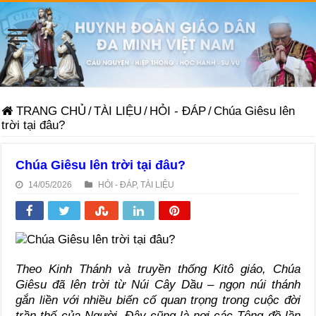
TRANG CHỦ
/
TÀI LIỆU
/
HỎI - ĐÁP
/
Chúa Giêsu lên
trời tại đâu?
Chúa Giêsu lên trời tại đâu?
14/05/2026
HỎI - ĐÁP
,
TÀI LIỆU
Theo Kinh Thánh và truyền thống Kitô giáo, Chúa
Giêsu đã lên trời từ Núi Cây Dầu – ngọn núi thánh
gắn liền với nhiều biến cố quan trọng trong cuộc đời
trần thế của Người. Đây cũng là nơi các Tông đồ lần