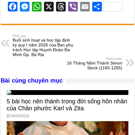
F
M
W
X
T
Vi
E
S
a
e
h
hr
b
m
h
c
ss
at
e
er
ail
ar
e
e
s
a
e
Hình sau
Buổi sinh hoạt và học tập định
b
n
A
d
kỳ quý I năm 2026 của Ban phụ
trách Học tập Huynh Đoàn Đa
o
g
p
s
Minh Gp. Bà Rịa
Hình trước
o
er
p
16 Tháng Năm Thánh Simon
Stock (1165-1265)
k
Bài cùng chuyên mục
5 bài học nên thánh trong đời sống hôn nhân
của Chân phước Karl và Zita
08/08/2026