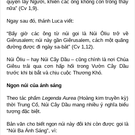
quyện lấy Người, khiến các ông không còn trông thấy
nữa” (Cv 1,9).
Ngay sau đó, thánh Luca viết:
“Bấy giờ các ông từ núi gọi là Núi Ôliu trở về
Giêrusalem; núi này gần Giêrusalem, cách một quãng
đường được đi ngày sa-bát” (Cv 1,12).
Núi Ôliu – hay Núi Cây Dầu – cũng chính là nơi Chúa
Giêsu trải qua cơn hấp hối trong Vườn Cây Dầu
trước khi bị bắt và chịu cuộc Thương Khó.
Ngọn núi của ánh sáng
Theo tác phẩm
Legenda Aurea
(Hoàng kim truyền kỳ)
thời Trung Cổ, Núi Cây Dầu mang nhiều ý nghĩa biểu
tượng đặc biệt.
Bản văn cho biết ngọn núi này đôi khi còn được gọi là
“Núi Ba Ánh Sáng”, vì: