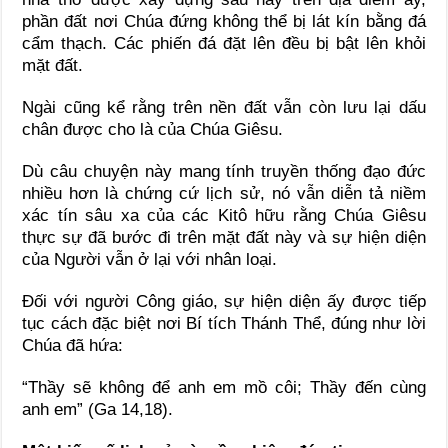
phần đất nơi Chúa đứng không thể bị lát kín bằng đá
cẩm thạch. Các phiến đá đặt lên đều bị bật lên khỏi
mặt đất.
Ngài cũng kể rằng trên nền đất vẫn còn lưu lại dấu
chân được cho là của Chúa Giêsu.
Dù câu chuyện này mang tính truyền thống đạo đức
nhiều hơn là chứng cứ lịch sử, nó vẫn diễn tả niềm
xác tín sâu xa của các Kitô hữu rằng Chúa Giêsu
thực sự đã bước đi trên mặt đất này và sự hiện diện
của Người vẫn ở lại với nhân loại.
Đối với người Công giáo, sự hiện diện ấy được tiếp
tục cách đặc biệt nơi Bí tích Thánh Thể, đúng như lời
Chúa đã hứa:
“Thầy sẽ không để anh em mồ côi; Thầy đến cùng
anh em” (Ga 14,18).