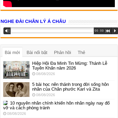
NGHE ĐÀI CHÂN LÝ Á CHÂU
Trình
Vm
00:00
R
P
phát
âm
thanh
Bài mới
Bài nổi bật
Phản hồi
Thẻ
Hiệp Hội Đa Minh Tin Mừng: Thánh Lễ
Tuyên Khấn năm 2026
08/08/2026
5 bài học nên thánh trong đời sống hôn
nhân của Chân phước Karl và Zita
08/08/2026
10 nguyên nhân chính khiến hôn nhân ngày nay đổ
vỡ và cách phòng tránh
08/08/2026