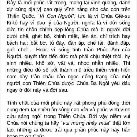
Đây là mối phúc rất trọng, mang lại vinh quang, danh
dự cùng địa vị cao quý vĩnh hằng cho các con trên
Thiên Quốc. “
Vì
Con Người
”, tức là vì Chúa Giê-su
Ki-tô hay vì đạo lý của Người, nghĩa là vì đời sống
đức tin chân chính đẹp lòng Chúa mà bị người đời
cười chê, ghét bỏ, khinh miệt, lên án, chỉ trích hay
bách hại: bắt bớ, tù đày, đàn áp, chế tài, đánh đập,
giết chết… Hoặc vì sống tinh thần Phúc Âm của
Người, quyết tâm tiến đức mà phải chịu thiệt thòi, hy
sinh nhiều, khổ sở, vất vả, nhọc nhằn nhiều. Thì
những điều đó sẽ kết thành mũ triều thiên vinh hiển
nạm đầy trân châu bảo ngọc công trạng của một
người con Thiên Chúa được Chúa Ba Ngôi yêu dấu
ngay ở đời này và đời sau.
Tính chất của mối phúc này rất phong phú đồng thời
cũng đem lại nhiều ân sủng cao vời và phúc vinh vĩnh
cửu sáng ngời trong Thiên Chúa. Bởi vậy niềm vui
Chúa nói chúng ta hãy “
vui mừng nhảy múa
” thật lớn
lao, những ai được trải qua phần phúc này hãy hân
hoan tạ ơn Chúa.