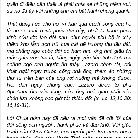
quên đi điều cần thiết là phải chia sẻ những niềm vui,
sự no đủ ấy với những anh em bất hạnh chung quanh.
Thật đáng tiếc cho họ, vì hậu quả cách sống của họ
là họ sẽ mất hạnh phúc đời này, nhất là hạnh phúc
vĩnh cửu lớn lao đời sau, như người phú hộ lo xây
thêm kho lẫm tích trữ của cải để hưởng thụ lâu dài,
mà chẳng ngờ cuộc đời có hạn; như ông nhà giầu ăn
mặc gấm vóc lụa là, hằng ngày yến tiệc linh đình mà
chắng ngó đến người ăn mày Lazaro bệnh tật, đói
khát ngồi ngay trước cổng nhà ông, thèm ăn những
thứ từ trên bàn của ông rơi xuống mà không được.
Rồi đến ngày chung cục, Lazaro được tổ phụ
Apraham ôm vào lòng, còn ông nhà giầu phải vào
chốn lửa không bao giờ tắt thiêu đốt (x. Lc 12,16-20;
16,19-31).
Lời Chúa hôm nay đã nêu ra một vấn đề cốt lõi của
đời sống con người : hạnh phúc và đau khổ. Với giáo
huấn của Chúa Giêsu, con người phải lựa chọn hoặc