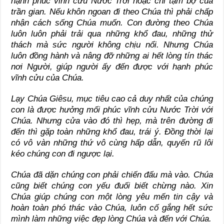
hạnh phúc vĩnh cửu Nước Trời hoặc chỉ tạm bợ của
trần gian. Nếu khôn ngoan đi theo Chúa thì phải chấp
nhận cách sống Chúa muốn. Con đường theo Chúa
luôn luôn phải trải qua những khổ đau, những thử
thách mà sức người không chịu nổi. Nhưng Chúa
luôn đồng hành và nâng đỡ những ai hết lòng tín thác
nơi Người, giúp người ấy đến được với hạnh phúc
vĩnh cửu của Chúa.
Lạy Chúa Giêsu, mục tiêu cao cả duy nhất của chúng
con là được hưởng mối phúc vĩnh cửu Nước Trời với
Chúa. Nhưng cửa vào đó thì hẹp, mà trên đường đi
đến thì gặp toàn những khổ đau, trái ý. Đồng thời lại
có vô vàn những thứ vô cùng hấp dẫn, quyến rũ lôi
kéo chúng con đi ngược lại.
Chúa đã dặn chúng con phải chiến đấu mà vào. Chúa
cũng biết chúng con yếu đuối biết chừng nào. Xin
Chúa giúp chúng con một lòng yêu mến tin cậy và
hoàn toàn phó thác vào Chúa, luôn cố gắng hết sức
mình làm những việc đẹp lòng Chúa và đến với Chúa.