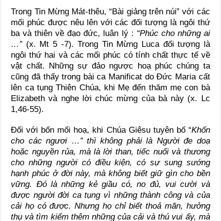
Trong Tin Mừng Mát-thêu, “Bài giảng trên núi” với các
mối phúc được nêu lên với các đối tượng là ngôi thứ
ba và thiên về đạo đức, luân lý :
“Phúc cho những ai
…”
(x. Mt 5 -7). Trong Tin Mừng Luca đối tượng là
ngôi thứ hai và các mối phúc có tính chất thực tế về
vật chất. Những sự đảo ngược hoạ phúc chúng ta
cũng đã thấy trong bài ca Manificat do Đức Maria cất
lên ca tụng Thiên Chúa, khi Mẹ đến thăm mẹ con bà
Elizabeth và nghe lời chúc mừng của bà này (x. Lc
1,46-55).
Đối với bốn mối hoạ, khi Chúa Giêsu tuyên bố “
Khốn
cho các ngươi
…” thì không phải là Người đe doạ
hoặc nguyền rủa, mà là lời than, tiếc nuối và thương
cho những người có điều kiện, có sự sung sướng
hạnh phúc ở đời này, mà không biết giữ gìn cho bền
vững. Đó là những kẻ giầu có, no đủ, vui cười và
được người đời ca tụng vì những thành công và của
cải họ có được. Nhưng họ chỉ biết thoả mãn, hưởng
thụ và tìm kiếm thêm những của cải và thú vui ấy, mà