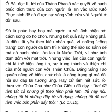
Ở Bài đọc II, lời của Thánh Phaolô xác quyết về hạnh
phúc đích thực của con người là Tin vào Đức Kitô
Phục sinh để có được sự sống vĩnh cửu với Người ở
đời sau.
Đó là phúc hay hoạ mà người ta sẽ lãnh nhận bởi
cách sống do họ chọn. Nhưng kết quả này không phải
là điều tất yếu theo kiếu nhân quả, vì những “công
trạng” con người đã làm thì không thể nào so sánh để
mà có hạnh phúc lớn lao là Nước Trời, ví như ánh
đom đóm với mặt trời. Những việc làm của con người
chỉ là thể hiện lòng tin, sự trung thành và thiện chí
của một người con với Thiên Chúa, Đấng Sáng Tạo
quyền năng vô biên, chứ chả là công trạng gì mà đòi
hỏi sự đáp lại tương ứng. Hãy cứ làm hết sức rồi
thưa với Chúa Cha như Chúa Giêsu đã dạy : “
khi đã
làm tất cả những gì theo lệnh phải làm, thì hãy nói:
chúng tôi là những đầy tớ vô dụng, chúng tôi đã chỉ
làm việc bổn phận đấy thôi.”
(Lc 17,10).