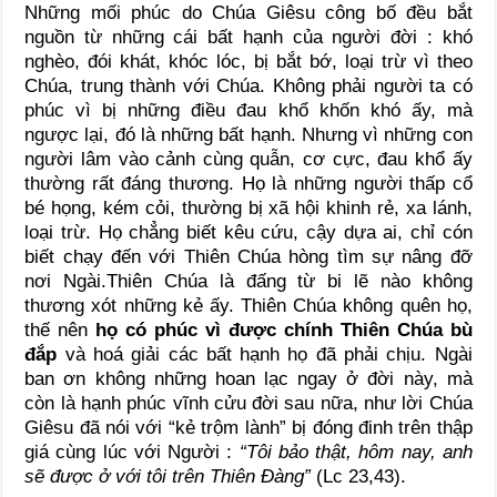
Những mối phúc do Chúa Giêsu công bố đều bắt
nguồn từ những cái bất hạnh của người đời : khó
nghèo, đói khát, khóc lóc, bị bắt bớ, loại trừ vì theo
Chúa, trung thành với Chúa. Không phải người ta có
phúc vì bị những điều đau khổ khốn khó ấy, mà
ngược lại, đó là những bất hạnh. Nhưng vì những con
người lâm vào cảnh cùng quẫn, cơ cực, đau khổ ấy
thường rất đáng thương. Họ là những người thấp cổ
bé họng, kém cỏi, thường bị xã hội khinh rẻ, xa lánh,
loại trừ. Họ chẳng biết kêu cứu, cậy dựa ai, chỉ cón
biết chạy đến với Thiên Chúa hòng tìm sự nâng đỡ
nơi Ngài.Thiên Chúa là đấng từ bi lẽ nào không
thương xót những kẻ ấy. Thiên Chúa không quên họ,
thế nên
họ có phúc vì được chính Thiên Chúa bù
đắp
và hoá giải các bất hạnh họ đã phải chịu. Ngài
ban ơn không những hoan lạc ngay ở đời này, mà
còn là hạnh phúc vĩnh cửu đời sau nữa, như lời Chúa
Giêsu đã nói với “kẻ trộm lành” bị đóng đinh trên thập
giá cùng lúc với Người :
“Tôi bảo thật, hôm nay, anh
sẽ được ở với tôi trên Thiên Đàng”
(Lc 23,43).