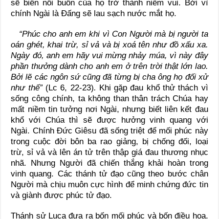
sẽ biến nỗi buồn của họ trở thành niềm vui. Bởi vì
chính Ngài là Đấng sẽ lau sạch nước mắt họ.
“Phúc cho anh em khi vì Con Người mà bị người ta
oán ghét, khai trừ, sỉ vả và bị xoá tên như đồ xấu xa.
Ngày đó, anh em hãy vui mừng nhảy múa, vì này đây
phần thưởng dành cho anh em ở trên trời thật lớn lao.
Bởi lẽ các ngôn sứ cũng đã từng bị cha ông họ đối xử
như thế”
(Lc 6, 22-23)
.
Khi gặp đau khổ thử thách vì
sống công chính, ta không than thân trách Chúa hay
mất niềm tin tưởng nơi Ngài, nhưng biết liên kết đau
khổ với Chúa thì sẽ được hưởng vinh quang với
Ngài. Chính Đức Giêsu đã sống triệt để mối phúc này
trong cuộc đời bôn ba rao giảng, bị chống đối, loại
trừ, sỉ vả và lên án tử trên thập giá đau thương nhục
nhã. Nhưng Người đã chiến thắng khải hoàn trong
vinh quang. Các thánh tử đạo cũng theo bước chân
Người mà chịu muôn cực hình để minh chứng đức tin
và giành được phúc tử đạo.
Thánh sử Luca đưa ra bốn mối phúc và bốn điều họa.