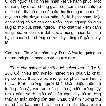
Ở đời người ta có nhiều nhận xét về hạnh phúc. Một
cô nàng lấy được chồng giàu, con cái khỏe mạnh, có
nhiều tiền tha hồ mua sắm đủ thứ tiện nghi thoải mái,
mọi nhu cầu được thỏa mãn, ấy là hạnh phúc. Một
anh chàng có vợ đẹp con khôn, nghề nghiệp ổn định
là giấc mơ của nhiều người. Khao khát tìm kiếm danh
vọng, địa vị đến khi đạt được mong muốn là niềm
hạnh phúc cho những người dầy công cố gắng bấy
lâu…
Còn trong Tin Mừng hôm nay, Đức Giêsu lại quảng bá
những mối phúc nghe có vẻ ngược đời:
“Phúc cho anh em là những kẻ nghèo khó…”
(Lc 6,
20). Có nhiều thứ nghèo: nghèo tiền của vật chất,
nghèo sức, thấp cổ bé miệng, số phận hẩm hiu, ít
học… Bình thường người khó khăn thiếu thốn sẽ
không còn cậy vào sức riêng, mà đặt niềm trông cậy
nơi Chúa. Người giàu có, tiện nghi đầy đủ thường
thấy an thân không cần đến Chúa, chỉ tìm hưởng thụ
và chẳng bao giờ thấy thỏa mãn đủ. Đức Giêsu