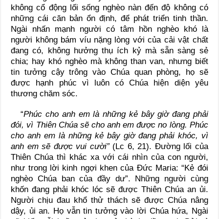
không cổ động lối sống nghèo nàn đến độ không có
những cái căn bản ổn định, để phát triển tinh thần.
Ngài nhấn mạnh người có tâm hồn nghèo khó là
người không bám víu nặng lòng với của cải vật chất
đang có, không hưởng thụ ích kỷ mà sẵn sàng sẻ
chia; hay khó nghèo mà không than van, nhưng biết
tin tưởng cậy trông vào Chúa quan phòng, họ sẽ
được hạnh phúc vì luôn có Chúa hiện diện yêu
thương chăm sóc.
“
Phúc cho anh em là những kẻ bây giờ đang phải
đói, vì Thiên Chúa sẽ cho anh em được no lòng. Phúc
cho anh em là những kẻ bây giờ đang phải khóc, vì
anh em sẽ được vui cười”
(Lc 6, 21). Đường lối của
Thiên Chúa thì khác xa với cái nhìn của con người,
như trong lời kinh ngợi khen của Đức Maria: “Kẻ đói
nghèo Chúa ban của đầy dư”. Những người cùng
khốn đang phải khóc lóc sẽ được Thiên Chúa an ủi.
Người chịu đau khổ thử thách sẽ được Chúa nâng
dậy, ủi an. Họ vẫn tin tưởng vào lời Chúa hứa, Ngài