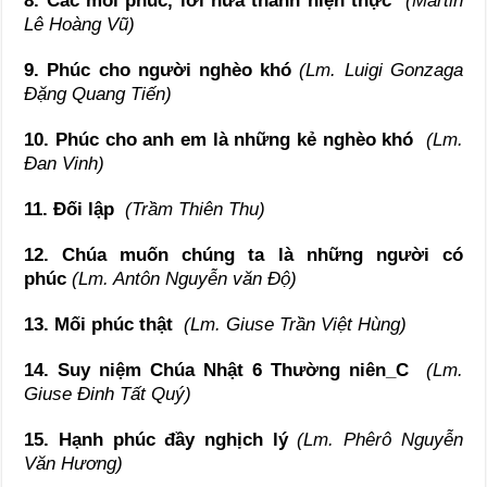
8. Các mối phúc, lời hứa thành hiện thực
(Martin
Lê Hoàng Vũ)
9. Phúc cho người nghèo khó
(Lm. Luigi Gonzaga
Đặng Quang Tiến)
10. Phúc cho anh em là những kẻ nghèo khó
(Lm.
Đan Vinh)
11. Đối lập
(Trầm Thiên Thu)
12. Chúa muốn chúng ta là những người có
phúc
(Lm. Antôn Nguyễn văn Độ)
13. Mối phúc thật
(Lm. Giuse Trần Việt Hùng)
14. Suy niệm Chúa Nhật 6 Thường niên_C
(Lm.
Giuse Đinh Tất Quý)
15. Hạnh phúc đầy nghịch lý
(Lm. Phêrô Nguyễn
Văn Hương)