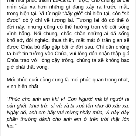
Hai mối phúc thánh Lu-ca tóm lược, cho chúng ta cái
nhìn sâu xa hơn những gì đang xảy ra trước mắt,
trong hiện tại. Vì từ ngữ “
bây giờ
” chỉ hiện tại, còn “
sẽ
được
” có ý chỉ về tương lai. Tương lai đó có thể ở
đời này, nhưng cũng có thể hướng trọn về cõi sống
vĩnh hằng. Nói chung, chắc chắn những ai đã sống
khổ sở, đói nghèo, thua thiệt, mất mát ở trần gian sẽ
được Chúa bù đắp gấp bội ở đời sau. Chỉ cần chúng
ta biết tin tưởng vào Chúa, vui lòng đón nhận thập giá
Chúa trao với lòng cậy trông, chúng ta sẽ không bao
giờ phải thất vọng.
Mối phúc cuối cùng cũng là mối phúc quan trọng nhất,
vinh hiển nhất
“
Phúc cho anh em khi vì Con Người mà bị người ta
oán ghét, khai trừ, sỉ vả và bị xoá tên như đồ xấu xa.
Ngày đó, anh em hãy vui mừng nhảy múa, vì này đây
phần thưởng dành cho anh em ở trên trời thật lớn
lao.
”