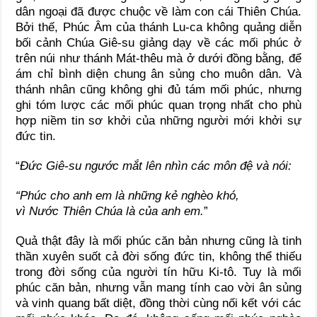
dân ngoại đã được chuộc về làm con cái Thiên Chúa.
Bởi thế, Phúc Âm của thánh Lu-ca không quảng diễn
bối cảnh Chúa Giê-su giảng dạy về các mối phúc ở
trên núi như thánh Mát-thêu mà ở dưới đồng bằng, để
ám chỉ bình diện chung ân sủng cho muôn dân. Và
thánh nhân cũng không ghi đủ tám mối phúc, nhưng
ghi tóm lược các mối phúc quan trọng nhất cho phù
hợp niềm tin sơ khởi của những người mới khởi sự
đức tin.
“
Đức Giê-su ngước mắt lên nhìn các môn đệ và nói:
“Phúc cho anh em là những kẻ nghèo khó,
vì Nước Thiên Chúa là của anh em.
”
Quả thật đây là mối phúc căn bản nhưng cũng là tinh
thần xuyên suốt cả đời sống đức tin, không thể thiếu
trong đời sống của người tín hữu Ki-tô. Tuy là mối
phúc căn bản, nhưng vẫn mang tính cao vời ân sủng
và vinh quang bất diệt, đồng thời cùng nối kết với các