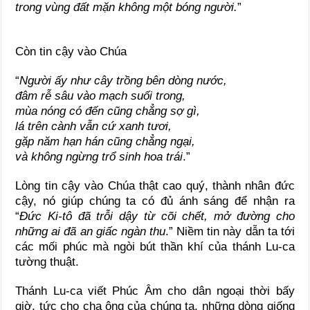
trong vùng đất mặn không một bóng người.
”
Còn tin cậy vào Chúa
“
Người ấy như cây trồng bên dòng nước,
đâm rễ sâu vào mạch suối trong,
mùa nóng có đến cũng chẳng sợ gì,
lá trên cành vẫn cứ xanh tươi,
gặp năm hạn hán cũng chẳng ngại,
và không ngừng trổ sinh hoa trái
.”
Lòng tin cậy vào Chúa thật cao quý, thành nhân đức
cậy, nó giúp chúng ta có đủ ánh sáng để nhận ra
“
Đức Ki-tô đã trỗi dậy từ cõi chết, mở đường cho
những ai đã an giấc ngàn thu
.” Niềm tin này dẫn ta tới
các mối phúc mà ngòi bút thần khí của thánh Lu-ca
tường thuật.
Thánh Lu-ca viết Phúc Âm cho dân ngoại thời bấy
giờ, tức cho cha ông của chúng ta, những dòng giống