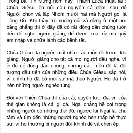
Trong bài Tin Mừng hôm nay, Thánh Luca thuật lại :
Chúa Giêsu lên núi cầu nguyện cả đêm, sau đó
Người chọn và lập Nhóm mười hai mà Người gọi là
Tông Đồ. Khi thầy trò xuống núi và dừng ở một nơi
bắng phẳng thì ở đây đã có rất đông dân chúng tuôn
đến để nghe người giảng, để được xua trừ ma quỷ
ám nhập và chữa lành các bệnh tật.
Chúa Giêsu đã ngước mắt nhìn các môn đệ trước khi
giảng. Người giảng cho tất cả mọi người đều nghe, vì
ở đó có đông dân chúng, nhưng các môn đệ là đối
tượng đầu tiên của những điều Chúa Giêsu sắp nói,
vì chính họ đã bỏ mọi sự mà theo Người. Họ đã trở
nên những người nghèo túng.
Đối với Thiên Chúa thì của cải, quyền lực, địa vị của
thế gian không là cái gì cả. Ngài chẳng hề coi trọng
những người có những thứ đó, ngược lại Ngài lại chú
tâm và tìm đến những người nghèo hèn thấp bé thực
sự, vì họ thường bị người đời khinh dể và chèn ép.