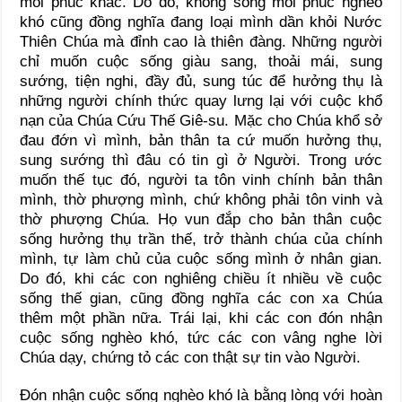
mối phúc khác. Do đó, không sống mối phúc nghèo
khó cũng đồng nghĩa đang loại mình dần khỏi Nước
Thiên Chúa mà đỉnh cao là thiên đàng. Những người
chỉ muốn cuộc sống giàu sang, thoải mái, sung
sướng, tiện nghi, đầy đủ, sung túc để hưởng thụ là
những người chính thức quay lưng lại với cuộc khổ
nạn của Chúa Cứu Thế Giê-su. Mặc cho Chúa khổ sở
đau đớn vì mình, bản thân ta cứ muốn hưởng thụ,
sung sướng thì đâu có tin gì ở Người. Trong ước
muốn thế tục đó, người ta tôn vinh chính bản thân
mình, thờ phượng mình, chứ không phải tôn vinh và
thờ phượng Chúa. Họ vun đắp cho bản thân cuộc
sống hưởng thụ trần thế, trở thành chúa của chính
mình, tự làm chủ của cuộc sống mình ở nhân gian.
Do đó, khi các con nghiêng chiều ít nhiều về cuộc
sống thế gian, cũng đồng nghĩa các con xa Chúa
thêm một phần nữa. Trái lại, khi các con đón nhận
cuộc sống nghèo khó, tức các con vâng nghe lời
Chúa dạy, chứng tỏ các con thật sự tin vào Người.
Đón nhận cuộc sống nghèo khó là bằng lòng với hoàn