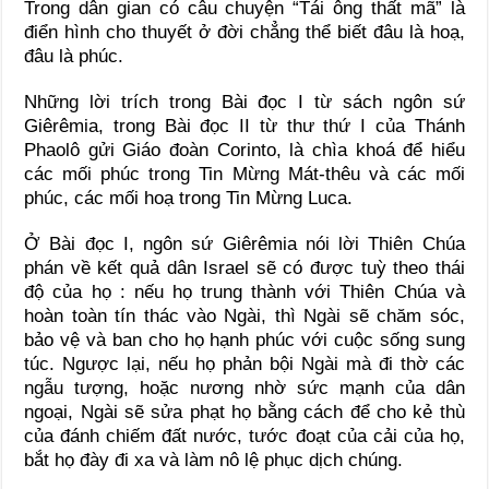
Trong dân gian có câu chuyện “Tái ông thất mã” là
điển hình cho thuyết ở đời chẳng thể biết đâu là hoạ,
đâu là phúc.
Những lời trích trong Bài đọc I từ sách ngôn sứ
Giêrêmia, trong Bài đọc II từ thư thứ I của Thánh
Phaolô gửi Giáo đoàn Corinto, là chìa khoá để hiểu
các mối phúc trong Tin Mừng Mát-thêu và các mối
phúc, các mối hoạ trong Tin Mừng Luca.
Ở Bài đọc I, ngôn sứ Giêrêmia nói lời Thiên Chúa
phán về kết quả dân Israel sẽ có được tuỳ theo thái
độ của họ : nếu họ trung thành với Thiên Chúa và
hoàn toàn tín thác vào Ngài, thì Ngài sẽ chăm sóc,
bảo vệ và ban cho họ hạnh phúc với cuộc sống sung
túc. Ngược lại, nếu họ phản bội Ngài mà đi thờ các
ngẫu tượng, hoặc nương nhờ sức mạnh của dân
ngoại, Ngài sẽ sửa phạt họ bằng cách để cho kẻ thù
của đánh chiếm đất nước, tước đoạt của cải của họ,
bắt họ đày đi xa và làm nô lệ phục dịch chúng.