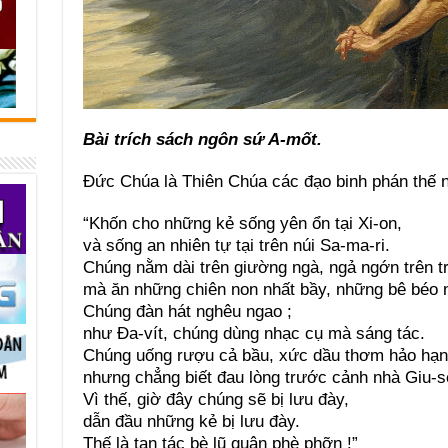
Bài trích sách ngôn sứ A-mốt.
Đức Chúa là Thiên Chúa các đạo binh phán thế n
“Khốn cho những kẻ sống yên ổn tại Xi-on,
và sống an nhiên tự tại trên núi Sa-ma-ri.
Chúng nằm dài trên giường ngà, ngả ngớn trên t
mà ăn những chiên non nhất bầy, những bê béo 
Chúng đàn hát nghêu ngao ;
như Đa-vít, chúng dùng nhạc cụ mà sáng tác.
Chúng uống rượu cả bầu, xức dầu thơm hảo hạn
nhưng chẳng biết đau lòng trước cảnh nhà Giu-s
Vì thế, giờ đây chúng sẽ bị lưu đày,
dẫn đầu những kẻ bị lưu đày.
Thế là tan tác bè lũ quân phè phỡn !”