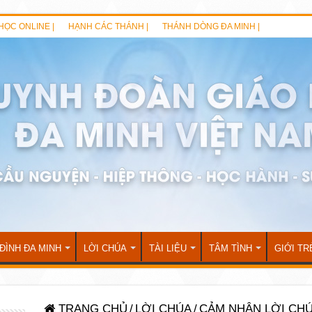
HỌC ONLINE |
HẠNH CÁC THÁNH |
THÁNH DÒNG ĐA MINH |
 ĐÌNH ĐA MINH
LỜI CHÚA
TÀI LIỆU
TÂM TÌNH
GIỚI TR
TRANG CHỦ
/
LỜI CHÚA
/
CẢM NHẬN LỜI CH