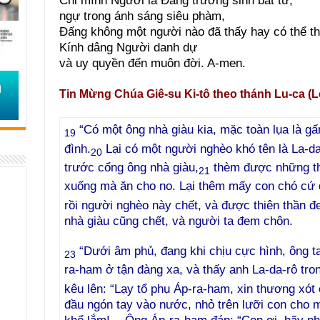
Chỉ mình Người là Đấng trường sinh bất tử,
ngự trong ánh sáng siêu phàm,
Đấng không một người nào đã thấy hay có thể th
Kính dâng Người danh dự
và uy quyền đến muôn đời. A-men.
Tin Mừng Chúa Giê-su Ki-tô theo thánh Lu-ca (L
“Có một ông nhà giàu kia, mặc toàn lụa là gấ
19
đình.
Lại có một người nghèo khó tên là La-d
20
trước cổng ông nhà giàu,
thèm được những thứ
21
xuống mà ăn cho no. Lại thêm mấy con chó cứ đ
rồi người nghèo này chết, và được thiên thần 
nhà giàu cũng chết, và người ta đem chôn.
“Dưới âm phủ, đang khi chịu cực hình, ông t
23
ra-ham ở tận đàng xa, và thấy anh La-da-rô tron
kêu lên: “Lạy tổ phụ Áp-ra-ham, xin thương xót
đầu ngón tay vào nước, nhỏ trên lưỡi con cho má