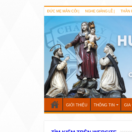
ĐỨC MẸ MÂN CÔI |
NGHE GIẢNG LỄ |
THẦN 
GIỚI THIỆU
THÔNG TIN
GIA