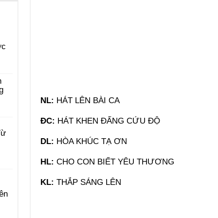
ớc
n
g
NL:
HÁT LÊN BÀI CA
ĐC:
HÁT KHEN ĐẤNG CỨU ĐỘ
Từ
DL:
HÒA KHÚC TẠ ƠN
HL:
CHO CON BIẾT YÊU THƯƠNG
KL:
THẮP SÁNG LÊN
ên