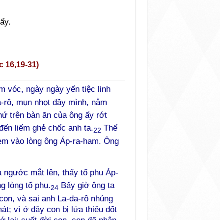
ấy.
c 16,19-31)
m vóc, ngày ngày yến tiệc linh
a-rô, mụn nhọt đầy mình, nằm
 trên bàn ăn của ông ấy rớt
ến liếm ghẻ chốc anh ta.
Thế
22
đem vào lòng ông Áp-ra-ham. Ông
a ngước mắt lên, thấy tổ phụ Áp-
g lòng tổ phụ.
Bấy giờ ông ta
24
 con, và sai anh La-da-rô nhúng
t; vì ở đây con bị lửa thiêu đốt