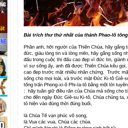
Bài trích thư thứ nhất của thánh Phao-lô tông
Phần anh, hỡi người của Thiên Chúa, hãy gắng t
đức, giàu lòng tin và lòng mến, hãy gắng sống n
đấu trong cuộc thi đấu cao đẹp vì đức tin, giành
vì sự sống ấy, anh đã được Thiên Chúa kêu gọi, 
cao đẹp trước mặt nhiều nhân chứng. Trước mặ
sống cho mọi loài, và trước mặt Đức Ki-tô Giê-
tổng trấn Phong-xi-ô Phi-la-tô bằng một lời tuyê
: hãy tuân giữ điều răn của Chúa mà sống cho ti
cho đến ngày Đức Giê-su Ki-tô, Chúa chúng ta, 
tỏ hiện vào đúng thời đúng buổi,
là Chúa Tể vạn phúc vô song,
là Vua các vua, Chúa các chúa.