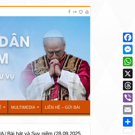
Face
Mess
What
X
Thre
Viber
Ẻ
MULTIMEDIA
LIÊN HỆ – GỬI BÀI
Emai
Shar
ÚA
/
Bài hát và Suy niệm (28.09.2025