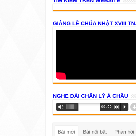
TÌM KIẾM TRÊN WEBSITE
GIẢNG LỄ CHÚA NHẬT XVIII TN
NGHE ĐÀI CHÂN LÝ Á CHÂU
Trình
Vm
00:00
R
P
phát
âm
thanh
Bài mới
Bài nổi bật
Phản hồi