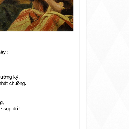
ày :
rường kỷ,
nhất chuồng.
g,
e sụp đổ !