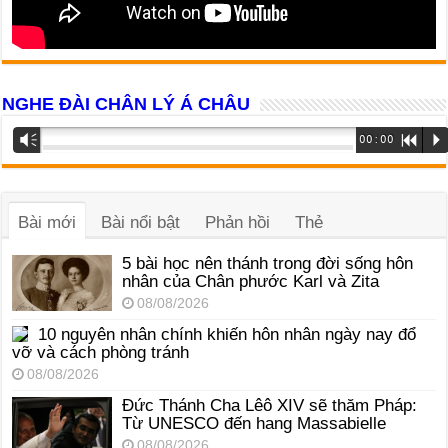
NGHE ĐÀI CHÂN LÝ Á CHÂU
Trình
Vm
00:00
R
P
phát
âm
thanh
Bài mới
Bài nổi bật
Phản hồi
Thẻ
5 bài học nên thánh trong đời sống hôn
nhân của Chân phước Karl và Zita
08/08/2026
10 nguyên nhân chính khiến hôn nhân ngày nay đổ
vỡ và cách phòng tránh
08/08/2026
Đức Thánh Cha Lêô XIV sẽ thăm Pháp:
Từ UNESCO đến hang Massabielle
08/08/2026