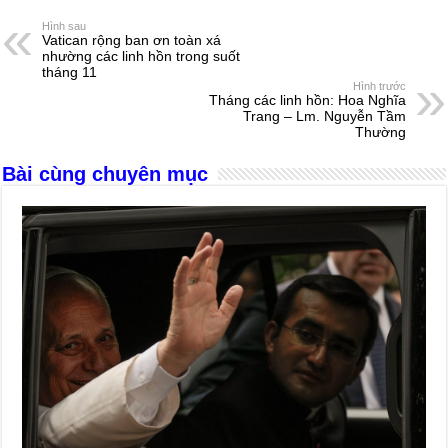
e
e
s
a
e
Hình sau
Vatican rộng ban ơn toàn xá
b
n
A
d
nhường các linh hồn trong suốt
tháng 11
o
g
p
s
Hình trước
Tháng các linh hồn: Hoa Nghĩa
o
er
p
Trang – Lm. Nguyễn Tầm
Thường
k
Bài cùng chuyên mục