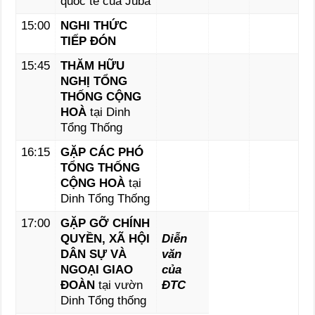
quốc tế của Juba
15:00
NGHI THỨC
TIẾP ĐÓN
15:45
THĂM HỮU
NGHỊ TỔNG
THỐNG CỘNG
HOÀ
tại Dinh
Tổng Thống
16:15
GẶP CÁC PHÓ
TỔNG THỐNG
CỘNG HOÀ
tại
Dinh Tổng Thống
17:00
GẶP GỠ CHÍNH
QUYỀN, XÃ HỘI
Diễn
DÂN SỰ VÀ
văn
NGOẠI GIAO
của
ĐOÀN
tại vườn
ĐTC
Dinh Tổng thống