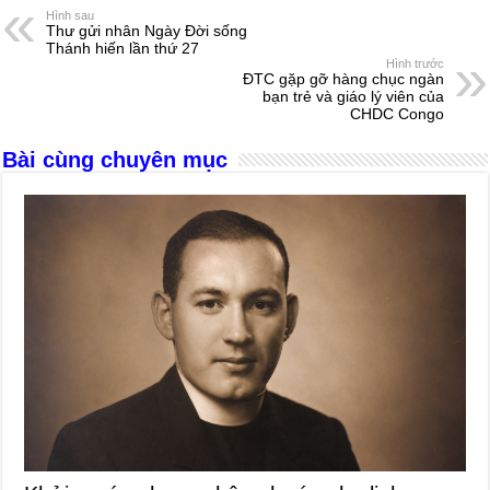
e
e
s
a
e
Hình sau
Thư gửi nhân Ngày Đời sống
b
n
A
d
Thánh hiến lần thứ 27
Hình trước
o
g
p
s
ĐTC gặp gỡ hàng chục ngàn
bạn trẻ và giáo lý viên của
o
er
p
CHDC Congo
k
Bài cùng chuyên mục