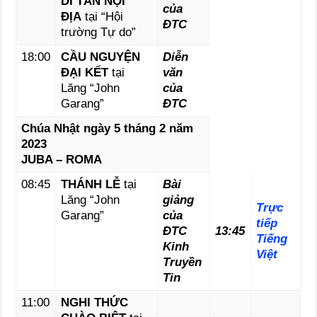
DI TẢN NỘI
của
ĐỊA
tại “Hội
ĐTC
trường Tự do”
18:00
CẦU NGUYỆN
Diễn
ĐẠI KẾT
tại
văn
Lăng “John
của
Garang”
ĐTC
Chúa Nhật ngày 5 tháng 2 năm
2023
JUBA – ROMA
08:45
THÁNH LỄ
tại
Bài
Lăng “John
giảng
Trực
Garang”
của
tiếp
ĐTC
13:45
Tiếng
Kinh
Việt
Truyền
Tin
11:00
NGHI THỨC