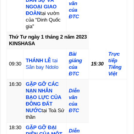
DÂN SỰ VÀ
văn
NGOẠI GIAO
của
ĐOÀN
tại vườn
ĐTC
của “Dinh Quốc
gia”
Thứ Tư ngày 1 tháng 2 năm 2023
KINSHASA
Bài
Trực
THÁNH LỄ
tại
giảng
tiếp
09:30
15:30
Sân bay Ndolo
của
Tiếng
ĐTC
Việt
16:30
GẶP GỠ CÁC
NẠN NHÂN
Diễn
BẠO LỰC CỦA
văn
ĐÔNG ĐẤT
của
NƯỚC
tại Toà Sứ
ĐTC
thần
18:30
GẶP GỠ ĐẠI
Diễn