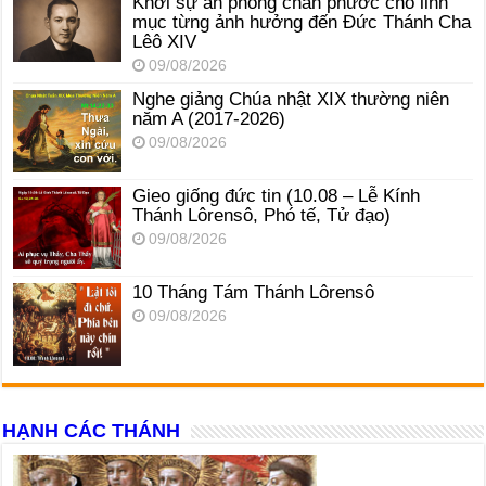
Khởi sự án phong chân phước cho linh
mục từng ảnh hưởng đến Đức Thánh Cha
Lêô XIV
09/08/2026
Nghe giảng Chúa nhật XIX thường niên
năm A (2017-2026)
09/08/2026
Gieo giống đức tin (10.08 – Lễ Kính
Thánh Lôrensô, Phó tế, Tử đạo)
09/08/2026
10 Tháng Tám Thánh Lôrensô
09/08/2026
HẠNH CÁC THÁNH