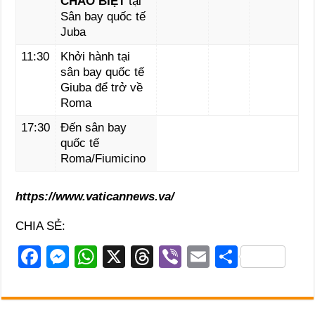
CHÀO BIỆT
tại
Sân bay quốc tế
Juba
11:30
Khởi hành tại
sân bay quốc tế
Giuba để trở về
Roma
17:30
Đến sân bay
quốc tế
Roma/Fiumicino
https://www.vaticannews.va/
CHIA SẺ:
F
M
W
X
T
Vi
E
S
a
e
h
hr
b
m
h
c
ss
at
e
er
ail
ar