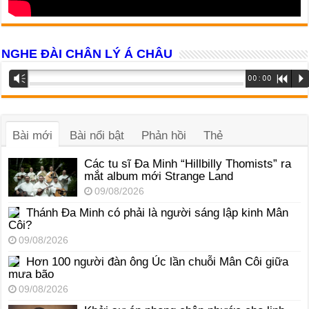
NGHE ĐÀI CHÂN LÝ Á CHÂU
Trình
Vm
00:00
R
P
phát
âm
thanh
Bài mới
Bài nổi bật
Phản hồi
Thẻ
Các tu sĩ Đa Minh “Hillbilly Thomists” ra
mắt album mới Strange Land
09/08/2026
Thánh Đa Minh có phải là người sáng lập kinh Mân
Côi?
09/08/2026
Hơn 100 người đàn ông Úc lần chuỗi Mân Côi giữa
mưa bão
09/08/2026