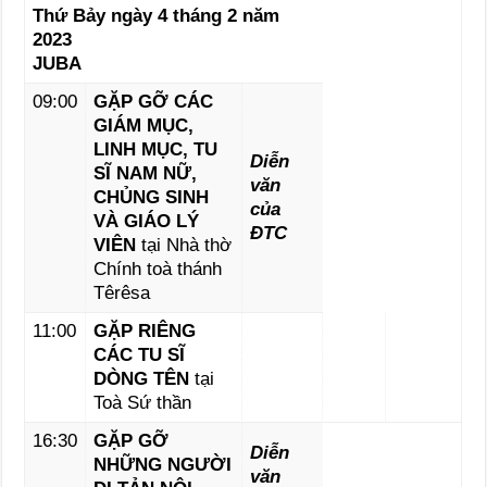
Thứ Bảy ngày 4 tháng 2 năm
2023
JUBA
09:00
GẶP GỠ CÁC
GIÁM MỤC,
LINH MỤC, TU
Diễn
SĨ NAM NỮ,
văn
CHỦNG SINH
của
VÀ GIÁO LÝ
ĐTC
VIÊN
tại Nhà thờ
Chính toà thánh
Têrêsa
11:00
GẶP RIÊNG
CÁC TU SĨ
DÒNG TÊN
tại
Toà Sứ thần
16:30
GẶP GỠ
Diễn
NHỮNG NGƯỜI
văn