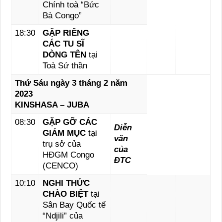
Chính toà “Bức
Bà Congo”
18:30
GẶP RIÊNG
CÁC TU SĨ
DÒNG TÊN
tại
Toà Sứ thần
Thứ Sáu ngày 3 tháng 2 năm
2023
KINSHASA – JUBA
08:30
GẶP GỠ CÁC
Diễn
GIÁM MỤC
tại
văn
trụ sở của
của
HĐGM Congo
ĐTC
(CENCO)
10:10
NGHI THỨC
CHÀO BIỆT
tại
Sân Bay Quốc tế
“Ndjili” của