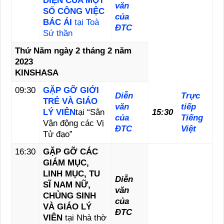
DIỆN CỦA MỘT
văn
SỐ CÔNG VIỆC
của
BÁC ÁI
tại Toà
ĐTC
Sứ thần
Thứ Năm ngày 2 tháng 2 năm
2023
KINSHASA
09:30
GẶP GỠ GIỚI
Diễn
Trực
TRẺ VÀ GIÁO
văn
tiếp
LÝ VIÊN
tại “Sân
15:30
của
Tiếng
Vận động các Vị
ĐTC
Việt
Tử đạo”
16:30
GẶP GỠ CÁC
GIÁM MỤC,
LINH MỤC, TU
Diễn
SĨ NAM NỮ,
văn
CHỦNG SINH
của
VÀ GIÁO LÝ
ĐTC
VIÊN
tại Nhà thờ