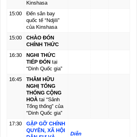
Kinshasa
15:00
Đến sân bay
quốc tế “Ndjili”
của Kinshasa
15:00
CHÀO ĐÓN
CHÍNH THỨC
16:30
NGHI THỨC
TIẾP ĐÓN
tại
“Dinh Quốc gia”
16:45
THĂM HỮU
NGHỊ TỔNG
THỐNG CỘNG
HOÀ
tại “Sảnh
Tổng thống” của
“Dinh Quốc gia”
17:30
GẶP GỠ CHÍNH
QUYỀN, XÃ HỘI
Diễn