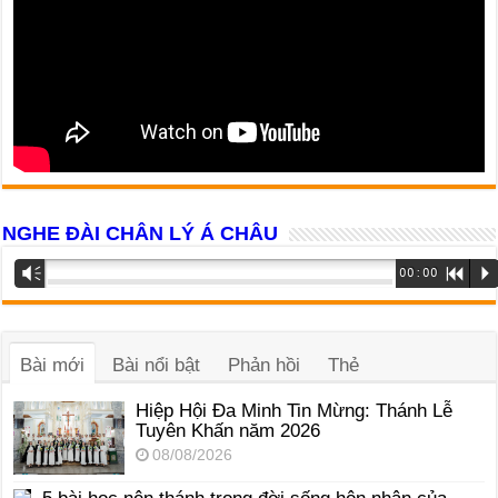
NGHE ĐÀI CHÂN LÝ Á CHÂU
Trình
Vm
00:00
R
P
phát
âm
thanh
Bài mới
Bài nổi bật
Phản hồi
Thẻ
Hiệp Hội Đa Minh Tin Mừng: Thánh Lễ
Tuyên Khấn năm 2026
08/08/2026