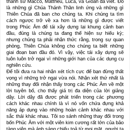
thánh sử Máccô, Mátthêu, Luca, và Gioan đã viết. Đó
là những gì Chúa Thánh Thần linh ứng và những gì
Thiên Chúa đã ban cho chúng ta. Khi chúng ta tìm
cách ngược trở về xa hơn là những gì được viết
trong Phúc Âm để tái xây dựng lại khung cảnh ban
đầu, đúng là chúng ta đang thể hiện sự hiếu kỳ;
nhưng chúng ta phải nhận thức rằng, trong sự quan
phòng, Thiên Chúa không cho chúng ta biết những
giai đoạn ban đầu đó. Vì vậy, việc tái xây dựng sẽ
luôn luôn trở ngại vì những giới hạn của các dụng cụ
nghiên cứu.
Để tôi đưa ra hai nhận xét tích cực để bạn đừng thất
vọng vì những trở ngại vừa nói. Nhận xét thứ nhất là
những thay đổi nhận thấy trong các Phúc Âm về một
lời tuyên bố, cho thấy giá trị đa diện của lời giảng
dậy. Lời dậy đã được phát triển trong các phương
cách khác nhau chính là vì nó vốn chứa đựng khả
năng áp dụng vào những hoàn cảnh khác nhau với
sắc thái khác nhau. Tôi so sánh những thay đổi trong
bốn Phúc Âm với một viên kim cương rất lớn của bảo
tàng viện mà ánh sáng chiếu toả từ mọi mặt, người ta