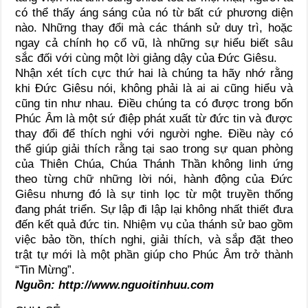
có thể thấy áng sáng của nó từ bất cứ phương diện
nào. Những thay đổi mà các thánh sử duy trì, hoặc
ngay cả chính họ cổ vũ, là những sự hiểu biết sâu
sắc đối với cùng một lời giảng dậy của Đức Giêsu.
Nhận xét tích cực thứ hai là chúng ta hãy nhớ rằng
khi Đức Giêsu nói, không phải là ai ai cũng hiểu và
cũng tin như nhau. Điều chúng ta có được trong bốn
Phúc Âm là một sứ điệp phát xuất từ đức tin và được
thay đổi để thích nghi với người nghe. Điều này có
thể giúp giải thích rằng tại sao trong sự quan phòng
của Thiên Chúa, Chúa Thánh Thần không linh ứng
theo từng chữ những lời nói, hành động của Đức
Giêsu nhưng đó là sự tinh lọc từ một truyền thống
đang phát triển. Sự lập đi lập lại không nhất thiết đưa
đến kết quả đức tin. Nhiệm vụ của thánh sử bao gồm
việc bảo tồn, thích nghi, giải thích, và sắp đặt theo
trật tự mới là một phần giúp cho Phúc Âm trở thành
“Tin Mừng”.
Nguồn: http://www.nguoitinhuu.com