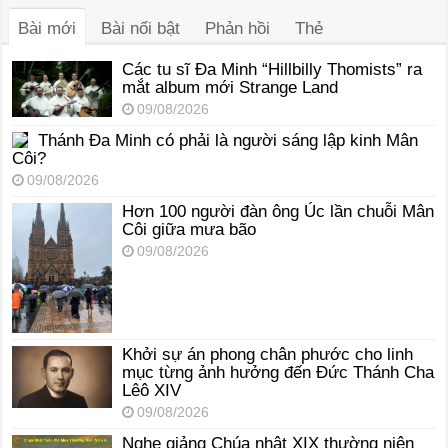
thanh
Bài mới
Bài nổi bật
Phản hồi
Thẻ
Các tu sĩ Đa Minh “Hillbilly Thomists” ra
mắt album mới Strange Land
09/08/2026
Thánh Đa Minh có phải là người sáng lập kinh Mân
Côi?
09/08/2026
Hơn 100 người đàn ông Úc lần chuỗi Mân
Côi giữa mưa bão
09/08/2026
Khởi sự án phong chân phước cho linh
mục từng ảnh hưởng đến Đức Thánh Cha
Lêô XIV
09/08/2026
Nghe giảng Chúa nhật XIX thường niên