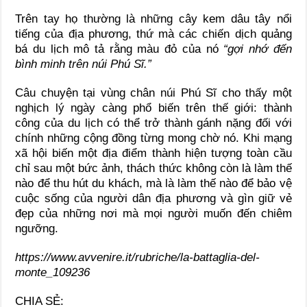
Trên tay họ thường là những cây kem dâu tây nổi
tiếng của địa phương, thứ mà các chiến dịch quảng
bá du lịch mô tả rằng màu đỏ của nó
“gợi nhớ đến
bình minh trên núi Phú Sĩ.”
Câu chuyện tại vùng chân núi Phú Sĩ cho thấy một
nghịch lý ngày càng phổ biến trên thế giới: thành
công của du lịch có thể trở thành gánh nặng đối với
chính những cộng đồng từng mong chờ nó. Khi mạng
xã hội biến một địa điểm thành hiện tượng toàn cầu
chỉ sau một bức ảnh, thách thức không còn là làm thế
nào để thu hút du khách, mà là làm thế nào để bảo vệ
cuộc sống của người dân địa phương và gìn giữ vẻ
đẹp của những nơi mà mọi người muốn đến chiêm
ngưỡng.
https://www.avvenire.it/rubriche/la-battaglia-del-
monte_109236
CHIA SẺ: