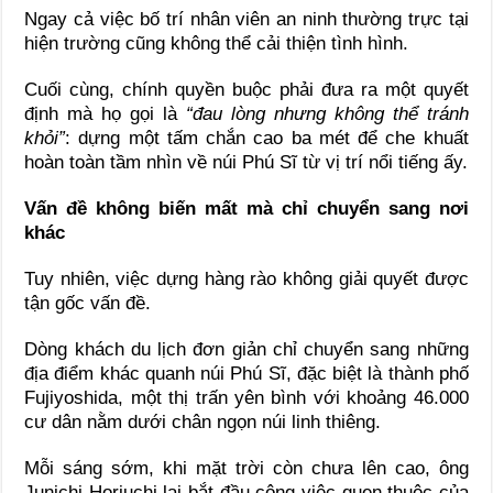
Ngay cả việc bố trí nhân viên an ninh thường trực tại
hiện trường cũng không thể cải thiện tình hình.
Cuối cùng, chính quyền buộc phải đưa ra một quyết
định mà họ gọi là
“đau lòng nhưng không thể tránh
khỏi”
: dựng một tấm chắn cao ba mét để che khuất
hoàn toàn tầm nhìn về núi Phú Sĩ từ vị trí nổi tiếng ấy.
Vấn đề không biến mất mà chỉ chuyển sang nơi
khác
Tuy nhiên, việc dựng hàng rào không giải quyết được
tận gốc vấn đề.
Dòng khách du lịch đơn giản chỉ chuyển sang những
địa điểm khác quanh núi Phú Sĩ, đặc biệt là thành phố
Fujiyoshida, một thị trấn yên bình với khoảng 46.000
cư dân nằm dưới chân ngọn núi linh thiêng.
Mỗi sáng sớm, khi mặt trời còn chưa lên cao, ông
Junichi Horiuchi lại bắt đầu công việc quen thuộc của