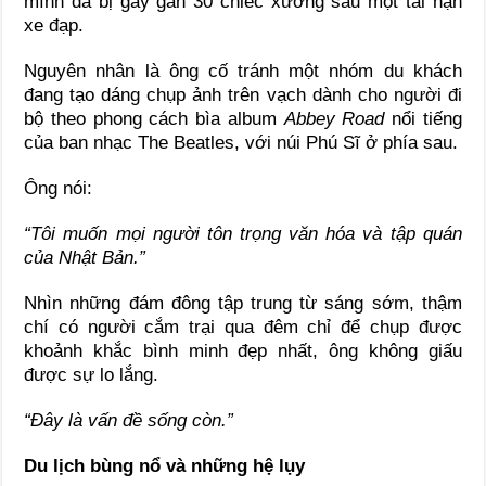
mình đã bị gãy gần 30 chiếc xương sau một tai nạn
xe đạp.
Nguyên nhân là ông cố tránh một nhóm du khách
đang tạo dáng chụp ảnh trên vạch dành cho người đi
bộ theo phong cách bìa album
Abbey Road
nổi tiếng
của ban nhạc The Beatles, với núi Phú Sĩ ở phía sau.
Ông nói:
“Tôi muốn mọi người tôn trọng văn hóa và tập quán
của Nhật Bản.”
Nhìn những đám đông tập trung từ sáng sớm, thậm
chí có người cắm trại qua đêm chỉ để chụp được
khoảnh khắc bình minh đẹp nhất, ông không giấu
được sự lo lắng.
“Đây là vấn đề sống còn.”
Du lịch bùng nổ và những hệ lụy