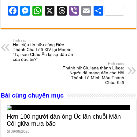
F
M
W
X
T
Vi
E
S
a
e
h
hr
b
m
h
c
ss
at
e
er
ail
ar
e
e
s
a
e
Hình sau
Hai triệu tín hữu cùng Đức
b
n
A
d
Thánh Cha Lêô XIV tại Madrid:
“Tại sao Châu Âu lại sợ dấu ấn
o
g
p
s
của đức tin?”
Hình trước
o
er
p
Thánh nữ Giuliana thành Liège:
Người đã mang đến cho Hội
k
Thánh Lễ Mình Máu Thánh
Chúa Kitô
Bài cùng chuyên mục
Hơn 100 người đàn ông Úc lần chuỗi Mân
Côi giữa mưa bão
09/08/2026