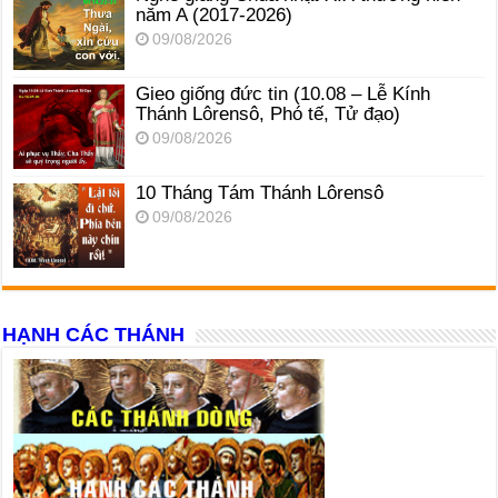
năm A (2017-2026)
09/08/2026
Gieo giống đức tin (10.08 – Lễ Kính
Thánh Lôrensô, Phó tế, Tử đạo)
09/08/2026
10 Tháng Tám Thánh Lôrensô
09/08/2026
HẠNH CÁC THÁNH