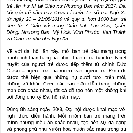
trẻ lần thứ III tại Giáo xứ Nhượng Bạn năm 2017, Đại
hội giới trẻ năm nay được tổ chức tại sở hạt Ngô Xá
từ ngày 20 – 21/08/2019 và quy tụ hơn 1000 bạn trẻ
đến từ 7 Giáo xứ trong Giáo hạt: Lạc Sơn, Quèn
Đông, Nhượng Bạn, Mỹ Hoà, Vĩnh Phước, Vạn Thành
và Giáo xứ chủ nhà Ngô Xá.
Về với đại hội lần này, mỗi bạn trẻ đều mang trong
mình tinh thần hăng hái nhiệt thành của tuổi trẻ. Nhiệt
huyết của người trẻ được tiếp thêm từ chính Đức
Giêsu – người trẻ của muôn vàn người trẻ. Điều đó
được thể hiện qua những nụ cười tươi trên môi,
những vũ khúc được các bạn biểu diễn trong những
màn đón chào nhau, tất cả đã tạo nên một không khí
sôi động cho kỳ Đại hội năm nay.
Đúng 8h sáng ngày 20/8, Đại hội được khai mạc với
nghi thức diễu hành. Mỗi nhóm bạn trẻ mang trên
mình những màu áo khác nhau, tạo nên sự đa dạng
và phong phú như vườn hoa muôn sắc màu trong sự