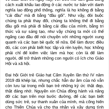
cách xuất khẩu lao động ở các nước tư bản với danh
nghĩa lao động phổ thông, nghĩa là họ không đi bằng
“cái đầu” mà đi bằng “đầu gối”. Như vậy, đòi buộc
chúng ta phải thay đổi, chúng ta không thể đi bằng
đầu gối mà phải đi bằng cái đầu của mình, bằng tri
thức và sự sáng tạo, như vậy chúng ta mới có thể
ngẩng cao đầu để nói chuyện với những người xung
quanh và các bạn bè quốc tế nữa. Để làm được điều
đó, các con phải biết học tập và rèn luyện, học không
phải chỉ để kiếm việc làm mà học còn là để làm
người, để trở thành những con người có ích cho Giáo
Hội và xã hội.
Đại hội Giới trẻ Giáo hạt Cẩm Xuyên lần thứ IV năm
2019 đã khép lại, nhưng chắc hẳn dư âm của nó vẫn
còn lưu lại trong mỗi bạn trẻ những ký ức thật đẹp,
thật đáng nhớ. Nguyện xin Chúa đồng hành và nâng
đỡ các bạn trên mọi bước đường, để các bạn biết
dùng sức trẻ, sự thanh xuân của mình, mà cống hiến
cho Thiên Chúa và cho tha nhân và xây dựng tình