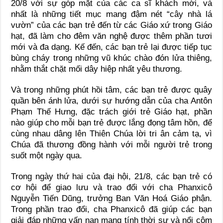
20/8 với sự góp mặt của các ca sĩ khách mời, và
nhất là những tiết mục mang đậm nét “cây nhà lá
vườn” của các bạn trẻ đến từ các Giáo xứ trong Giáo
hạt, đã làm cho đêm văn nghệ được thêm phần tươi
mới và đa dạng. Kế đến, các bạn trẻ lại được tiếp tục
bùng cháy trong những vũ khúc chào đón lửa thiêng,
nhằm thắt chặt mối dây hiệp nhất yêu thương.
Và trong những phút hồi tâm, các bạn trẻ được quây
quần bên ánh lửa, dưới sự hướng dẫn của cha Antôn
Phạm Thế Hưng, đặc trách giới trẻ Giáo hạt, phần
nào giúp cho mỗi bạn trẻ được lắng đọng tâm hồn, để
cùng nhau dâng lên Thiên Chúa lời tri ân cảm tạ, vì
Chúa đã thương đồng hành với mỗi người trẻ trong
suốt một ngày qua.
Trong ngày thứ hai của đại hội, 21/8, các bạn trẻ có
cơ hội để giao lưu và trao đổi với cha Phanxicô
Nguyễn Tiến Dũng, trưởng Ban Văn Hoá Giáo phận.
Trong phần trao đổi, cha Phanxicô đã giúp các bạn
giải đáp những vấn nạn mang tính thời sự và nổi cộm