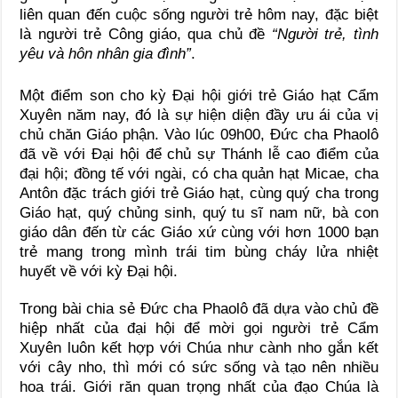
liên quan đến cuộc sống người trẻ hôm nay, đặc biệt
là người trẻ Công giáo, qua chủ đề
“N
gười trẻ, tình
yêu và hôn nhân gia đình
”
.
Một điểm son cho kỳ Đại hội giới trẻ Giáo hạt Cẩm
Xuyên năm nay, đó là sự hiện diện đầy ưu ái của vị
chủ chăn Giáo phận. Vào lúc 09h00, Đức cha Phaolô
đã về với Đại hội để chủ sự Thánh lễ cao điểm của
đại hội; đồng tế với ngài, có cha quản hạt Micae, cha
Antôn đặc trách giới trẻ Giáo hạt, cùng quý cha trong
Giáo hạt, quý chủng sinh, quý tu sĩ nam nữ, bà con
giáo dân đến từ các Giáo xứ cùng với hơn 1000 bạn
trẻ mang trong mình trái tim bùng cháy lửa nhiệt
huyết về với kỳ Đại hội.
Trong bài chia sẻ Đức cha Phaolô đã dựa vào chủ đề
hiệp nhất của đại hội để mời gọi người trẻ Cẩm
Xuyên luôn kết hợp với Chúa như cành nho gắn kết
với cây nho, thì mới có sức sống và tạo nên nhiều
hoa trái. Giới răn quan trọng nhất của đạo Chúa là