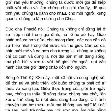
giới răn yêu thương, chúng ta được mời gọi để hiệp
nhất với nhau và làm chứng cho giới răn ấy, để qua
tình yêu chúng ta dành cho nhau, cho mỗi người xung
quanh, chúng ta làm chứng cho Chúa.
Đức cha Phaolô nói: Chúng ta không chỉ dừng lại ở
sự hiệp nhất trong gia đình, nơi Giáo xứ hay Giáo
phận mà xa hơn nữa, cha mong rằng, các con cần có
sự hiệp nhất trong đất nước và thế giới. Cần có cái
nhìn mới mẻ và xa hơn cho tương lai, chúng ta không
chỉ co cụm và dừng lại nơi địa bàn mình đang sống,
mà phải biết vươn ra với thế giới bên ngoài, nơi văn
minh của thế giới đang chào đón mỗi người.
Sống ở Thế Kỷ XXI này, một xã hội và công nghệ số,
để tồn tại và phát triển, đòi buộc chúng ta phải có tri
thức và sáng tạo. Giữa thực trạng của giới trẻ ngày
nay, chúng ta thấy lối sống được chăng hay chớ, “ăn
xổi ở thì” đang là một điều đáng báo động. Chỉ tính
chuyện tạm bợ trước mắt mà không suy nghĩ lâu dài
về sau. Giới trẻ ngày nay, với ước mơ làm giàu bằng