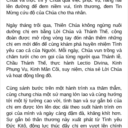
Chúa và thực thi ý Chúa qua việc phục vụ, hăng hái
lên đường để đem niềm vui, tình thương, đem Tin
Mừng cứu độ của Chúa cho tha nhân.
Ngày tháng trôi qua, Thiên Chúa không ngừng nuôi
dưỡng chị em bằng Lời Chúa và Thánh Thể, cộng
đoàn được mở rộng vòng tay đón nhận thêm những
chị em mới đến để cùng khám phá huyền nhiệm Tình
yêu cao cả của Người. Mỗi ngày, Chúa vun trồng và
chăm tưới cho ơn gọi của từng người qua Thánh lễ,
Chầu Thánh Thể, thực hành Lectio Divina, Kinh
Phụng Vụ, Kinh Mân Côi, suy niệm, chia sẻ Lời Chúa
và hoạt động tông đồ.
Cùng sánh bước trên một hành trình xa thăm thẳm,
cùng chung chia một sứ mạng lớn lao và cùng hướng
tới một lý tưởng cao vời, tình bạn và sự gắn bó của
chị em được lớn lên dọc dài theo suốt hành trình ơn
gọi của mình và ngày càng đậm đà, khăng khít hơn.
Sự gắn bó thân thương này xuất phát từ Tình yêu
Đức Kitô, động lực thúc đẩy chị em vượt lên chính