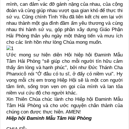
mình, can đảm vác đỡ gánh nặng của nhau, của cộng
đoàn và cùng giúp nhau vượt qua gian khó để thực thi
sứ vụ. Cũng chính Tình Yêu đã liên kết chị em lại với
nhau thành một gia đình đầm ấm yêu thương và cùng
nhau thi hành sứ vụ, góp phần xây dựng Giáo Phận
Hải Phòng thân yêu ngày một thăng tiến và mưu ích
cho các linh hồn như lòng Chúa mong muốn.
Ước mong sự hiện diện Hội hiệp hội Đaminh Mẫu
Tâm Hải Phòng “sẽ giúp cho mỗi người tín hữu cảm
thấy ấm lòng và hạnh phúc”, bởi như Đức Thánh Cha
Phanxicô nói “Ở đâu có tu sĩ, ở đấy có niềm vui”. Hy
vọng mỗi chị em trong Hiệp Hội sẽ là một con người
tâm linh, sống trọn vẹn ơn gọi của mình và lan tỏa
niềm vui cứu độ cho người khác.
Xin Thiên Chúa chúc lành cho Hiệp hội Đaminh Mẫu
Tâm Hải Phòng và cho ước nguyện chân thành của
chúng con được thực hiện. AMEN!
Hiệp hội Đaminh Mẫu Tâm Hải Phòng