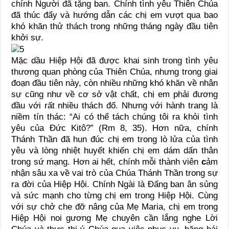
chính Người đã tặng ban. Chính tình yêu Thiên Chúa
đã thúc đẩy và hướng dẫn các chị em vượt qua bao
khó khăn thử thách trong những tháng ngày đầu tiên
khởi sự.
Mặc dầu Hiệp Hội đã được khai sinh trong tình yêu
thương quan phòng của Thiên Chúa, nhưng trong giai
đoạn đầu tiên này, còn nhiều những khó khăn về nhân
sự cũng như về cơ sở vật chất, chị em phải đương
đầu với rất nhiều thách đố. Nhưng với hành trang là
niềm tín thác: “Ai có thể tách chúng tôi ra khỏi tình
yêu của Đức Kitô?” (Rm 8, 35). Hơn nữa, chính
Thánh Thần đã hun đúc chị em trong lò lửa của tình
yêu và lòng nhiệt huyết khiến chị em dám dấn thân
trong sứ mạng. Hơn ai hết, chính mỗi thành viên
c
ảm
nhận sâu xa về vai trò của Chúa Thánh Thần trong sự
ra đời của Hiệp Hội. Chính Ngài là Đấng ban ân sủng
và sức mạnh cho từng chị em trong Hiệp Hội. Cùng
với sự chở che đỡ nâng của Mẹ Maria, chị em trong
Hiệp Hội noi gương Mẹ chuyên cần lắng nghe Lời