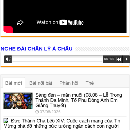
NGHE ĐÀI CHÂN LÝ Á CHÂU
Trình
Vm
00:00
R
P
phát
âm
thanh
Bài mới
Bài nổi bật
Phản hồi
Thẻ
Sáng đèn – mặn muối (08.08 – Lễ Trọng
Thánh Đa Minh, Tổ Phụ Dòng Anh Em
Giảng Thuyết)
07/08/2026
Đức Thánh Cha Lêô XIV: Cuộc cách mạng của Tin
Mừng phá đổ những bức tường ngăn cách con người