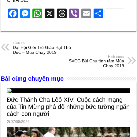
CHIA SẺ:
F
M
W
X
T
Vi
E
S
a
e
h
hr
b
m
h
c
ss
at
e
er
ail
ar
e
e
s
a
e
Hình sau
Đại Hội Giới Trẻ Giáo Hạt Thủ
b
n
A
d
Đức – Mùa Chay 2019
Hình trước
o
g
p
s
SVCG Bùi Chu tĩnh tâm Mùa
Chay 2019
o
er
p
Bài cùng chuyên mục
k
Đức Thánh Cha Lêô XIV: Cuộc cách mạng
của Tin Mừng phá đổ những bức tường ngăn
cách con người
07/08/2026