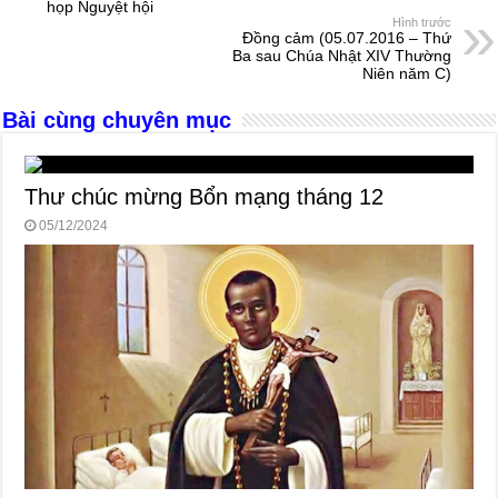
họp Nguyệt hội
o
g
p
s
Hình trước
Đồng cảm (05.07.2016 – Thứ
o
er
p
Ba sau Chúa Nhật XIV Thường
Niên năm C)
k
Bài cùng chuyên mục
Thư chúc mừng Bổn mạng tháng 12
05/12/2024