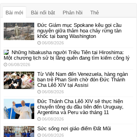
thanh
Bài mới
Bài nổi bật
Phản hồi
Thẻ
Đức Giám mục Spokane kêu gọi cầu
nguyện giữa thảm họa cháy rừng tàn
khốc tại bang Washington
06/08/2026
Những hibakusha người Triều Tiên tại Hiroshima:
Một chương lịch sử bị lãng quên đang tìm kiếm công lý
06/08/2026
Từ Việt Nam đến Venezuela, hàng ngàn
bạn trẻ Phan Sinh chờ đón Đức Thánh
Cha Lêô XIV tại Assisi
06/08/2026
Đức Thánh Cha Lêô XIV sẽ thực hiện
chuyến tông du đầu tiên đến Uruguay,
Argentina và Peru vào tháng 11
06/08/2026
Sức sống nơi giáo điểm Đất Mũi
06/08/2026