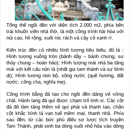
Tổng thể ngôi đền với diện tích 2.000 m2, phía bên
trái khuôn viên nhà thờ, là một công trình hài hòa với
núi cao, hồ rộng, suối róc rách và cây cỏ xanh rì.
Kiến trúc đền có nhiều hình tượng tiêu biểu, đó là :
Hình tượng vuông tròn (bánh dầy – bánh chưng, sự
thủy chung – hoàn hảo); Hình tượng mái nhà ba tầng
mái với kết cấu nón lá (nhất gia tam thánh và sự bình
dị); Hình tượng non bộ, sông nước (quê hương, đất
nước, công cha, nghĩa mẹ).
Công trình bằng đá tạo cho ngôi đền dáng vẻ vững
chãi. Hành lang đá quí được chạm trổ tinh vi. Các cột
đá đỏ làm tăng thêm vẻ quí phái và thanh tao, chân
cột khắc hình lá vạn tuế mềm mại, thanh nhã. Phía
sau đền, từ các bức phù điêu sơ lược tích truyện
Tam Thánh, phát sinh ba dòng suối nhỏ hòa vào dòng