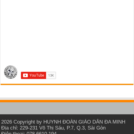
2026 Copyright by HUYNH ĐOÀN GIÁO DÂN ĐA MINH
Địa chỉ: 229-231 Võ Thị Sáu, P.7, Q.3, Sài Gòn
Điện thoại: 078 6610 194