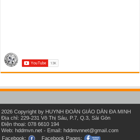
2026 Copyright by HUYNH ĐOÀN GIÁO DÂN ĐA MINH
Địa chỉ: 229-231 Võ Thị Sáu, P.7, Q.3, Sài Gòn
Điện thoại: 078 6610 194
Web: hddmvn.net - Email: hddmvnnet@gmail.com
Facebook:
Facebook Pages: