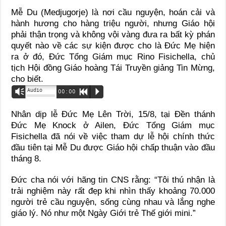
Mễ Du (Medjugorje) là nơi cầu nguyện, hoán cải và
hành hương cho hàng triệu người, nhưng Giáo hội
phải thận trọng và không vội vàng đưa ra bất kỳ phán
quyết nào về các sự kiện được cho là Đức Mẹ hiện
ra ở đó, Đức Tổng Giám mục Rino Fisichella, chủ
tịch Hội đồng Giáo hoàng Tái Truyền giảng Tin Mừng,
cho biết.
Audio
Vm
00:00
R
P
Nhân dịp lễ Đức Mẹ Lên Trời, 15/8, tại Đền thánh
Đức Mẹ Knock ở Ailen, Đức Tổng Giám mục
Fisichella đã nói về việc tham dự lễ hội chính thức
đầu tiên tại Mễ Du được Giáo hội chấp thuận vào đầu
tháng 8.
Đức cha nói với hãng tin CNS rằng: “Tôi thú nhận là
trải nghiệm này rất đẹp khi nhìn thấy khoảng 70.000
người trẻ cầu nguyện, sống cùng nhau và lắng nghe
giáo lý. Nó như một Ngày Giới trẻ Thế giới mini.”