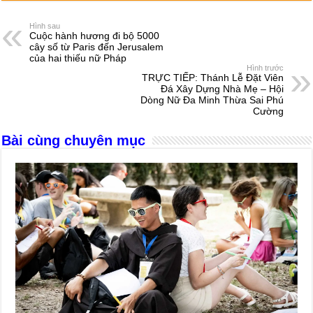
c
ss
at
e
er
ail
ar
e
e
s
a
e
Hình sau
Cuộc hành hương đi bộ 5000
b
n
A
d
cây số từ Paris đến Jerusalem
của hai thiếu nữ Pháp
o
g
p
s
Hình trước
TRỰC TIẾP: Thánh Lễ Đặt Viên
o
er
p
Đá Xây Dựng Nhà Mẹ – Hội
Dòng Nữ Đa Minh Thừa Sai Phú
k
Cường
Bài cùng chuyên mục