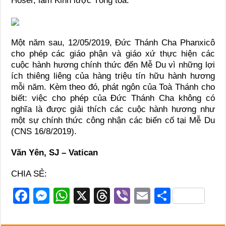
Hoser, làm Kinh lược Tông toà.
Một năm sau, 12/05/2019, Đức Thánh Cha Phanxicô
cho phép các giáo phận và giáo xứ thực hiện các
cuộc hành hương chính thức đến Mễ Du vì những lợi
ích thiêng liêng của hàng triệu tín hữu hành hương
mỗi năm. Kèm theo đó, phát ngôn của Toà Thánh cho
biết: việc cho phép của Đức Thánh Cha không có
nghĩa là được giải thích các cuộc hành hương như
một sự chính thức công nhận các biến cố tại Mễ Du
(CNS 16/8/2019).
Văn Yên, SJ – Vatican
CHIA SẺ:
F
M
W
X
T
Vi
E
S
a
e
h
hr
b
m
h