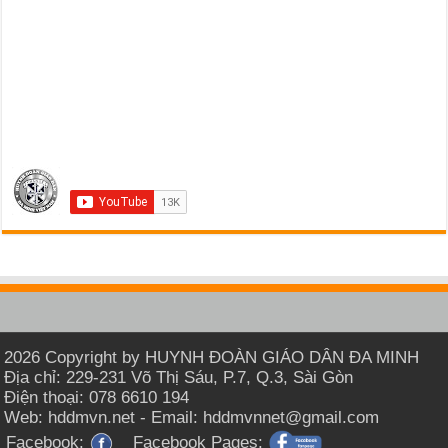
2026 Copyright by HUYNH ĐOÀN GIÁO DÂN ĐA MINH
Địa chỉ: 229-231 Võ Thị Sáu, P.7, Q.3, Sài Gòn
Điện thoại: 078 6610 194
Web: hddmvn.net - Email: hddmvnnet@gmail.com
Facebook:
Facebook Pages: