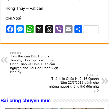
Hồng Thủy – Vatican
CHIA SẺ:
F
M
W
X
T
Vi
E
S
a
e
h
hr
b
m
h
c
ss
at
e
er
ail
ar
e
e
s
a
e
Hình sau
Tâm thư của Đức Hồng Y
b
n
A
d
Timothy Dolan gởi các tín hữu
Công Giáo về Chín Tuần cầu
o
g
p
s
nguyện cho Tối Cao Pháp Viện
Hoa Kỳ
o
er
p
Hình trước
Thánh lễ Chúa Nhật 16 Quanh
k
Năm 22/7/2018 dành cho
những người không thể đến nhà
thờ
Bài cùng chuyên mục