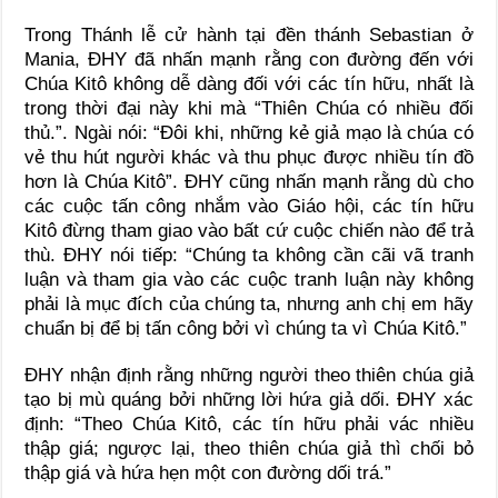
Trong Thánh lễ cử hành tại đền thánh Sebastian ở
Mania, ĐHY đã nhấn mạnh rằng con đường đến với
Chúa Kitô không dễ dàng đối với các tín hữu, nhất là
trong thời đại này khi mà “Thiên Chúa có nhiều đối
thủ.”. Ngài nói: “Đôi khi, những kẻ giả mạo là chúa có
vẻ thu hút người khác và thu phục được nhiều tín đồ
hơn là Chúa Kitô”. ĐHY cũng nhấn mạnh rằng dù cho
các cuộc tấn công nhắm vào Giáo hội, các tín hữu
Kitô đừng tham giao vào bất cứ cuộc chiến nào để trả
thù. ĐHY nói tiếp: “Chúng ta không cần cãi vã tranh
luận và tham gia vào các cuộc tranh luận này không
phải là mục đích của chúng ta, nhưng anh chị em hãy
chuẩn bị để bị tấn công bởi vì chúng ta vì Chúa Kitô.”
ĐHY nhận định rằng những người theo thiên chúa giả
tạo bị mù quáng bởi những lời hứa giả dối. ĐHY xác
định: “Theo Chúa Kitô, các tín hữu phải vác nhiều
thập giá; ngược lại, theo thiên chúa giả thì chối bỏ
thập giá và hứa hẹn một con đường dối trá.”