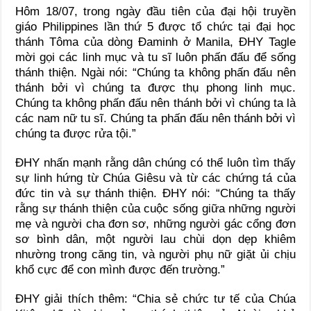
Hôm 18/07, trong ngày đầu tiên của đại hội truyền
giáo Philippines lần thứ 5 được tổ chức tại đại học
thánh Tôma của dòng Đaminh ở Manila, ĐHY Tagle
mời gọi các linh mục và tu sĩ luôn phấn đấu để sống
thánh thiện. Ngài nói: “Chúng ta không phấn đấu nên
thánh bởi vì chúng ta được thụ phong linh mục.
Chúng ta không phấn đấu nên thánh bởi vì chúng ta là
các nam nữ tu sĩ. Chúng ta phấn đấu nên thánh bởi vì
chúng ta được rửa tội.”
ĐHY nhấn mạnh rằng dân chúng có thể luôn tìm thấy
sự linh hứng từ Chúa Giêsu và từ các chứng tá của
đức tin và sự thánh thiện. ĐHY nói: “Chúng ta thấy
rằng sự thánh thiện của cuộc sống giữa những người
mẹ và người cha đơn sơ, những người gác cổng đơn
sơ bình dân, một người lau chùi dọn dẹp khiêm
nhường trong căng tin, và người phụ nữ giặt ủi chịu
khổ cực để con mình được đến trường.”
ĐHY giải thích thêm: “Chia sẻ chức tư tế của Chúa