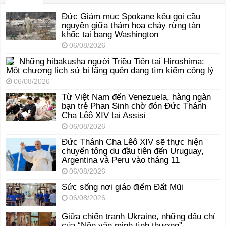
Đức Giám mục Spokane kêu gọi cầu
nguyện giữa thảm họa cháy rừng tàn
khốc tại bang Washington
06/08/2026
Những hibakusha người Triều Tiên tại Hiroshima:
Một chương lịch sử bị lãng quên đang tìm kiếm công lý
06/08/2026
Từ Việt Nam đến Venezuela, hàng ngàn
bạn trẻ Phan Sinh chờ đón Đức Thánh
Cha Lêô XIV tại Assisi
06/08/2026
Đức Thánh Cha Lêô XIV sẽ thực hiện
chuyến tông du đầu tiên đến Uruguay,
Argentina và Peru vào tháng 11
06/08/2026
Sức sống nơi giáo điểm Đất Mũi
06/08/2026
Giữa chiến tranh Ukraine, những dấu chỉ
của “Nền văn minh tình thương”