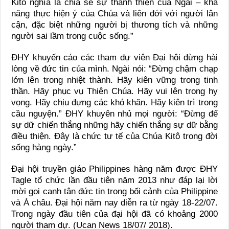
Kitô nghĩa là chia sẻ sự thánh thiện của Ngài – khả
năng thực hiện ý của Chúa và liên đới với người lân
cận, đặc biệt những người bị thương tích và những
người sai lầm trong cuộc sống.”
ĐHY khuyến cáo các tham dự viên Đại hôi đừng hài
lòng về đức tin của mình. Ngài nói: “Đừng chậm chạp
lớn lên trong nhiệt thành. Hãy kiên vững trong tinh
thần. Hãy phục vụ Thiên Chúa. Hãy vui lên trong hy
vọng. Hãy chịu đựng các khó khăn. Hãy kiên trì trong
cầu nguyện.” ĐHY khuyên nhủ mọi người: “Đừng để
sự dữ chiến thắng những hãy chiến thắng sự dữ bằng
điều thiện. Đây là chức tư tế của Chúa Kitô trong đời
sống hàng ngày.”
Đại hội truyền giáo Philippines hàng năm được ĐHY
Tagle tổ chức lần đầu tiên năm 2013 như đáp lại lời
mời gọi canh tân đức tin trong bối cảnh của Philippine
và Á châu. Đại hội năm nay diễn ra từ ngày 18-22/07.
Trong ngày đầu tiên của đại hội đã có khoảng 2000
người tham dự. (Ucan News 18/07/ 2018).