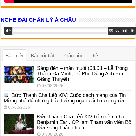
NGHE ĐÀI CHÂN LÝ Á CHÂU
Trình
Vm
00:00
R
P
phát
âm
thanh
Bài mới
Bài nổi bật
Phản hồi
Thẻ
Sáng đèn – mặn muối (08.08 – Lễ Trọng
Thánh Đa Minh, Tổ Phụ Dòng Anh Em
Giảng Thuyết)
07/08/2026
Đức Thánh Cha Lêô XIV: Cuộc cách mạng của Tin
Mừng phá đổ những bức tường ngăn cách con người
07/08/2026
Đức Thánh Cha Lêô XIV bổ nhiệm cha
Benjamin Earl, OP làm Tham vấn viên Bộ
Đời sống Thánh hiến
07/08/2026