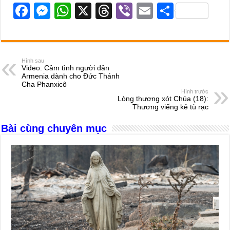
F
M
W
X
T
Vi
E
S
a
e
h
hr
b
m
h
c
ss
at
e
er
ail
ar
e
e
s
a
e
Hình sau
Video: Cảm tình người dân
b
n
A
d
Armenia dành cho Đức Thánh
Cha Phanxicô
o
g
p
s
Hình trước
Lòng thương xót Chúa (18):
o
er
p
Thương viếng kẻ tù rạc
k
Bài cùng chuyên mục