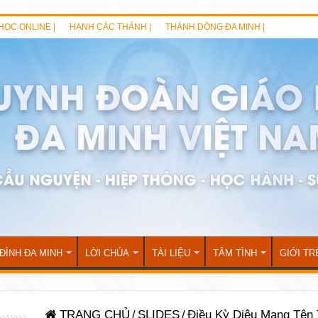
HỌC ONLINE |
HẠNH CÁC THÁNH |
THÁNH DÒNG ĐA MINH |
 ĐÌNH ĐA MINH
LỜI CHÚA
TÀI LIỆU
TÂM TÌNH
GIỚI TR
TRANG CHỦ
/
SLIDES
/
Điều Kỳ Diệu Mang Tên 