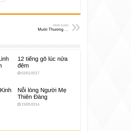
Hình trước
Mười Thương …
Linh
12 tiếng gõ lúc nửa
n
đêm
02/01/2017
 Kinh
Nỗi lòng Người Mẹ
Thiên Đàng
15/05/2014