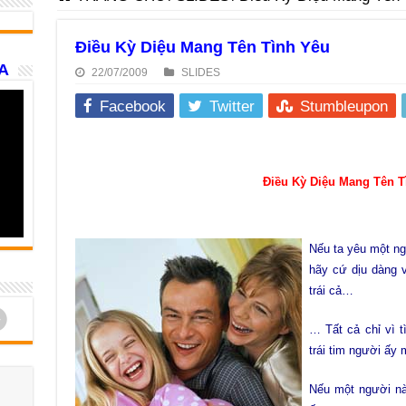
Điều Kỳ Diệu Mang Tên Tình Yêu
A
22/07/2009
SLIDES
Facebook
Twitter
Stumbleupon
Điều Kỳ Diệu Mang Tên T
Nếu ta yêu một ng
hãy cứ dịu dàng v
trái cả…
d
… Tất cả chỉ vì 
trái tim người ấy 
Nếu một người nà