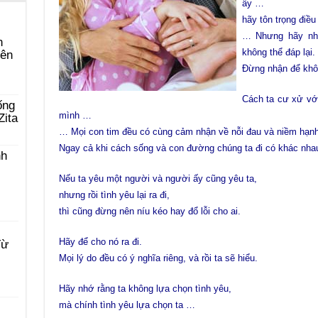
ấy …
hãy tôn trọng điều
… Nhưng hãy nh
n
không thể đáp lại.
yên
Đừng nhận để khô
Cách ta cư xử với
ống
mình …
Zita
… Mọi con tim đều có cùng cảm nhận về nỗi đau và niềm hạnh
Ngay cả khi cách sống và con đường chúng ta đi
có khác nha
nh
Nếu ta yêu một người và người ấy cũng yêu ta,
nhưng rồi tình yêu lại ra đi,
thì cũng đừng nên níu kéo hay đổ lỗi cho ai.
Hãy để cho nó ra đi.
Từ
Mọi lý do đều có ý nghĩa riêng, và rồi ta sẽ hiểu.
Hãy nhớ rằng ta không lựa chọn tình yêu,
mà chính tình yêu lựa chọn ta …