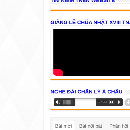
TÌM KIẾM TRÊN WEBSITE
GIẢNG LỄ CHÚA NHẬT XVIII TN
NGHE ĐÀI CHÂN LÝ Á CHÂU
Trình
Vm
00:00
R
P
phát
âm
thanh
Bài mới
Bài nổi bật
Phản hồi