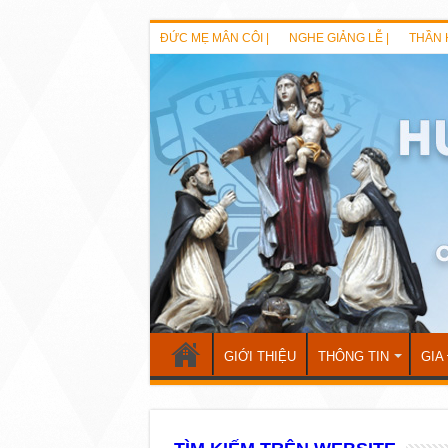
ĐỨC MẸ MÂN CÔI |
NGHE GIẢNG LỄ |
THẦN 
GIỚI THIỆU
THÔNG TIN
GIA