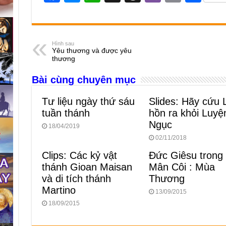
a
e
h
hr
b
m
h
c
ss
at
e
er
ail
ar
e
e
s
a
e
Hình sau
Yêu thương và được yêu
b
n
A
d
thương
o
g
p
s
Bài cùng chuyên mục
o
er
p
Tư liệu ngày thứ sáu
Slides: Hãy cứu 
k
tuần thánh
hồn ra khỏi Luyệ
Ngục
18/04/2019
02/11/2018
Clips: Các kỷ vật
Đức Giêsu trong
thánh Gioan Maisan
Mân Côi : Mùa
và di tích thánh
Thương
Martino
13/09/2015
18/09/2015