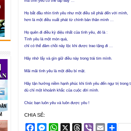
mà tình yêu có thể lấp đầy …
Họ bắt đầu nhìn tình yêu như một điều sẽ phải đến với mình,
hơn là một điều xuất phát từ chính bản thân mình …
Họ quên đi điều kỳ diệu nhất của tình yêu, đó là :
Tình yêu là một món quà,
chỉ có thể đâm chồi nảy lộc khi được trao tặng đi …
Hãy nhớ lấy và gìn giữ điều này trong trái tim mình.
Mãi mãi tình yêu là một điều bí mật.
Hãy tận hưởng niềm hạnh phúc khi tình yêu đến ngự trị trong t
dù chỉ một khoảnh khắc của cuộc đời mình.
Chúc bạn luôn yêu và luôn được yêu !
CHIA SẺ:
F
M
W
X
T
Vi
E
S