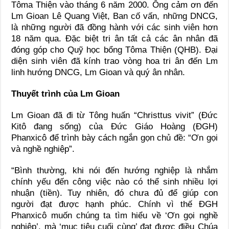
Tôma Thiện vào tháng 6 năm 2000. Ông cảm ơn đến
Lm Gioan Lê Quang Việt, Ban cố vấn, những DNCG,
là những người đã đồng hành với các sinh viên hơn
18 năm qua. Đặc biệt tri ân tất cả các ân nhân đã
đóng góp cho Quỹ học bổng Tôma Thiện (QHB). Đại
diện sinh viên đã kính trao vòng hoa tri ân đến Lm
linh hướng DNCG, Lm Gioan và quý ân nhân.
Thuyết trình của Lm Gioan
Lm Gioan đã đi từ Tông huấn “Christtus vivit” (Đức
Kitô đang sống) của Đức Giáo Hoàng (ĐGH)
Phanxicô để trình bày cách ngắn gọn chủ đề: “Ơn gọi
và nghề nghiệp”.
“Bình thường, khi nói đến hướng nghiệp là nhắm
chính yếu đến công việc nào có thể sinh nhiều lợi
nhuận (tiền). Tuy nhiên, đó chưa đủ để giúp con
người đạt được hạnh phúc. Chính vì thế ĐGH
Phanxicô muốn chúng ta tìm hiểu về ‘Ơn gọi nghề
nghiệp’, mà ‘mục tiêu cuối cùng’ đạt được điều Chúa