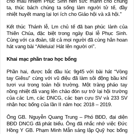
cho mầu nhiệm Phục Sinh nên sức mạnh cho chúng
ta, thúc bách chúng ta sống làm người tử tế, đầy
nhiệt huyết mang lại lợi ích cho Giáo hội và xã hội.”
Kết thúc Thánh lễ, Lm chủ tế đã ban phúc lành của
Thiên Chúa, đặc biệt trong ngày Đại lễ Phục Sinh.
Cùng với ca đoàn, tất cả mọi người đã cùng hân hoan
hát vang bài “Alleluia! Hát lên người ơi”.
Khai mạc phần trao học bổng
Phần hai, được bắt đầu lúc 9g45 với bài hát “Vòng
tay Giêsu” cùng với vũ điệu đã làm sôi động bầu khí
tươi vui trong toàn hội trường. Một tràng pháo tay
nồng nhiệt đã vang lên chào đón sự trở lại hội trường
của các Lm, các DNCG, các bạn cựu SV và 233 SV
nhận học bổng của lần II năm học 2018 – 2019.
Ông GB. Nguyễn Quang Trung – Phó BĐD, đại diện
BĐD DNCG đã phát biểu. Ông đã nhắc nhớ việc Đức
Hồng Y GB. Phạm Minh Mẫn sáng lập Quỹ học bổng