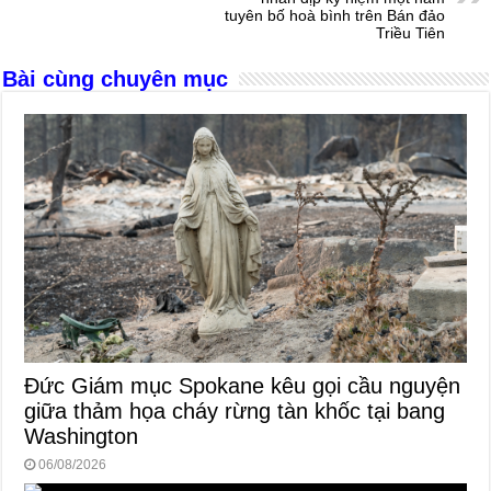
k
tuyên bố hoà bình trên Bán đảo
Triều Tiên
Bài cùng chuyên mục
Đức Giám mục Spokane kêu gọi cầu nguyện
giữa thảm họa cháy rừng tàn khốc tại bang
Washington
06/08/2026