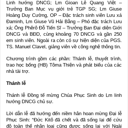
Linh hướng DNCG; Lm Gioan Lê Quang Việt –
Trưởng Ban Mục vụ giới trẻ TGP SG; Lm Giuse
Hoàng Duy Cường, OP – Đặc trách sinh viên Lưu xá
Đaminh, Lm Giuse Vũ Hải Bằng – Phó đặc trách Lưu
xá; Ông Phêrô Đỗ Tiến Sĩ – Trưởng Ban Đại diện Giới
DNCG và BĐD, cùng khoảng 70 DNCG và gần 250
em sinh viên. Ngoài ra còn có sự hiện diện của PGS.
TS. Manuel Clavel, giảng viên về công nghệ thông tin.
Chương trình gồm các phần: Thánh lễ, thuyết trình,
trao học bổng (HB) Tôma Thiện và phát biểu của các
nhà tài trợ.
Thánh lễ
Thánh lễ Đồng tế mừng Chúa Phục Sinh do Lm linh
hướng DNCG chủ sự.
Lời dẫn lễ đã hướng đến niềm hân hoan mừng Đại lễ
Phục Sinh: “Đức Kitô đã chết và đã sống lại để cứu
độ toàn thể nhân loại cũng được sống lại với Ngài