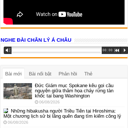
NGHE ĐÀI CHÂN LÝ Á CHÂU
Trình
Vm
00:00
R
P
phát
âm
thanh
Bài mới
Bài nổi bật
Phản hồi
Thẻ
Đức Giám mục Spokane kêu gọi cầu
nguyện giữa thảm họa cháy rừng tàn
khốc tại bang Washington
06/08/2026
Những hibakusha người Triều Tiên tại Hiroshima:
Một chương lịch sử bị lãng quên đang tìm kiếm công lý
06/08/2026