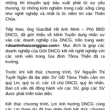
những lời khuyên quý báu xuất phát từ sự yêu
thương, từ những kinh nghiệm trong cuộc sống cũng
như nghề nghiệp và nhất là từ niềm tin vào Thiên
Chúa.
Tiếp theo, ông Giacôbê Hồ Anh Minh – Phó BĐD
DNCG, đã giới thiệu về kênh Tuyển dụng nhân sự
vào các doanh nghiệp của DNCG, trên trang web:
<doanhnhanconggiao.com>
. Mục đích là giúp các
doanh nghiệp của Giới DNCG kết nối nghề nghiệp với
các sinh viên trong Gia đình Tôma Thiện đã ra
trường.
Trước khi kết thúc chương trình, SV Nguyễn Thị
Tuyết Ngân đã đại diện SV GĐ Tôma Thiện cảm ơn
quý Lm, quý tu sĩ, các cô chú DNCD, quý ân nhân,
Ban cố vấn đã đồng hành với các SV, giúp các SV
được phát triển toàn diện.
Kết thúc chương trình, Lm linh hướng DNCG cùng
các Lm tham dự đã ban phép lành kết thúc chương