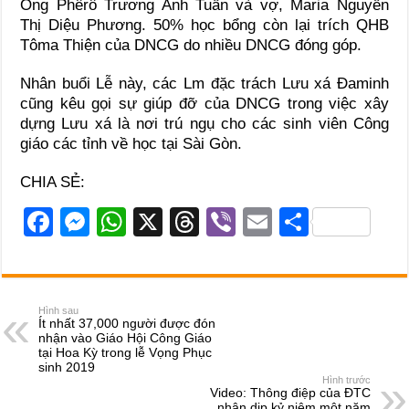
Ông Phêrô Trương Anh Tuấn và vợ, Maria Nguyễn
Thị Diệu Phương. 50% học bổng còn lại trích QHB
Tôma Thiện của DNCG do nhiều DNCG đóng góp.
Nhân buổi Lễ này, các Lm đặc trách Lưu xá Đaminh
cũng kêu gọi sự giúp đỡ của DNCG trong việc xây
dựng Lưu xá là nơi trú ngụ cho các sinh viên Công
giáo các tỉnh về học tại Sài Gòn.
CHIA SẺ:
F
M
W
X
T
Vi
E
S
a
e
h
hr
b
m
h
c
ss
at
e
er
ail
ar
e
e
s
a
e
Hình sau
Ít nhất 37,000 người được đón
b
n
A
d
nhận vào Giáo Hội Công Giáo
tại Hoa Kỳ trong lễ Vọng Phục
o
g
p
s
sinh 2019
Hình trước
o
er
p
Video: Thông điệp của ĐTC
nhân dịp kỷ niệm một năm