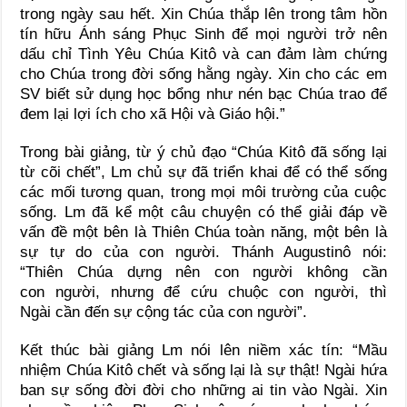
trong ngày sau hết. Xin Chúa thắp lên trong tâm hồn
tín hữu Ánh sáng Phục Sinh để mọi người trở nên
dấu chỉ Tình Yêu Chúa Kitô và can đảm làm chứng
cho Chúa trong đời sống hằng ngày. Xin cho các em
SV biết sử dụng học bổng như nén bạc Chúa trao để
đem lại lợi ích cho xã Hội và Giáo hội.”
Trong bài giảng, từ ý chủ đạo “Chúa Kitô đã sống lại
từ cõi chết”, Lm chủ sự đã triển khai để có thể sống
các mối tương quan, trong mọi môi trường của cuộc
sống. Lm đã kể một câu chuyện có thể giải đáp về
vấn đề một bên là Thiên Chúa toàn năng, một bên là
sự tự do của con người. Thánh Augustinô nói:
“Thiên Chúa dựng nên con người không cần
con người, nhưng để cứu chuộc con người, thì
Ngài cần đến sự cộng tác của con người”.
Kết thúc bài giảng Lm nói lên niềm xác tín: “Mầu
nhiệm Chúa Kitô chết và sống lại là sự thật! Ngài hứa
ban sự sống đời đời cho những ai tin vào Ngài. Xin