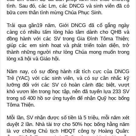
tình. Sau đó, các Lm, các DNCG và sinh viên đã có
bữa cơm thân tình mừng Chúa Phục Sinh.
Trải qua gần19 năm, Giới DNCG đã cố gắng ngày
càng có nhiều tấm lòng hảo tâm dành cho QHB và
đồng hành với các SV trong Gia Đình Tôma Thiện;
giúp các em sinh hoạt và phát triển toàn diện, trở
thành những người như lòng Chúa mong muốn trong
lòng xã hội và Giáo hội.
Năm nay, có sự đồng hành rất tích cực của DNCG
Trẻ (YAC) với các sinh viên, và có sự cân nhắc kỹ
lưỡng đối với các SV có hoàn cảnh đặc biệt, vượt
khó vươn lên trong học tập, nên đã tuyển lựa 233 SV
trong số 400 hồ sơ ứng tuyển để nhận Quỹ học bổng
Tôma Thiện.
Mỗi lần, SV nhận được số tiền là 5 triệu, mỗi năm xét
duyệt 2 lần. Nhà tài trợ cho 50% học bổng hằng năm
là vợ chồng Chủ tịch HĐQT công ty Hoàng Quân: