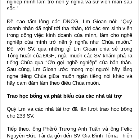
nghiệp mình làm trở nên ý nghĩa và sự viên mãn sâu
sắc.”
Đề cao tấm lòng các DNCG, Lm Gioan nói: “Quý
doanh nhân đã nghĩ tới tha nhân, tới các em sinh viên
trong công việc kinh doanh của mình, làm cho nghề
nghiệp của mình trở nên ý nghĩa như Chúa muốn.”
Đối với SV, qua những gì Lm Gioan chia sẻ trong
Tông huấn của ĐGH, ngài muốn các SV khám phá ra
tiếng Chúa qua “Ơn gọi nghề nghiệp” của bản thân.
Sau cùng, Lm Gioan ước mong mọi người hãy lắng
nghe tiếng Chúa giữa muôn ngàn tiếng nói khác và
hãy cam đảm làm theo điều Chúa muốn.
Trao học bổng và phát biểu của các nhà tài trợ
Quý Lm và các nhà tài trợ đã lần lượt trao học bổng
cho 233 SV.
Tiếp theo, ông Phêrô Trương Anh Tuấn và ông Felic
Nguyễn Đức Tài đã gởi đến SV Gia Đình Tôma Thiện