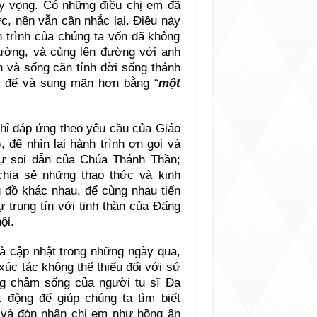
y vọng. Có những điều chị em đã
c, nên vẫn cần nhắc lại. Điều này
h trình của chúng ta vốn đã không
đường, và cùng lên đường với anh
n và sống căn tính đời sống thánh
ệt để và sung mãn hơn bằng “
một
.
hỉ đáp ứng theo yêu cầu của Giáo
 để nhìn lại hành trình ơn gọi và
ự soi dẫn của Chúa Thánh Thần;
chia sẻ những thao thức và kinh
 đồ khác nhau, để cùng nhau tiến
 trung tín với tinh thần của Đấng
ội.
và cập nhật trong những ngày qua,
 xúc tác không thể thiếu đối với sứ
 châm sống của người tu sĩ Đa
động để giúp chúng ta tìm biết
 và đón nhận chị em như hồng ân