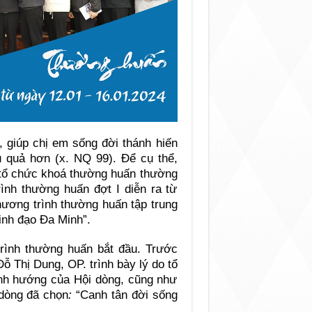
, giúp chị em sống đời thánh hiến
u quả hơn (x. NQ 99). Để cụ thể,
ã tổ chức khoá thường huấn thường
rình thường huấn đợt I diễn ra từ
hương trình thường huấn tập trung
inh đạo Đa Minh”.
rình thường huấn bắt đầu. Trước
ỗ Thị Dung, OP. trình bày lý do tổ
nh hướng của Hội dòng, cũng như
 dòng đã chọn
:
“Canh tân đời sống