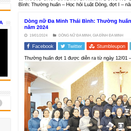
Bình: Thường huấn – Học hỏi Luật Dòng, đợt I – n
Dòng nữ Đa Minh Thái Bình: Thường huấn –
A
năm 2024
19/01/2024
DÒNG NỮ ĐA MINH
,
GIA ĐÌNH ĐA MINH
Facebook
Twitter
Stumbleupon
Thường huấn đợt 1 được diễn ra từ ngày 12/01 – 
d