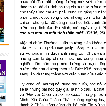
nhau bắt đầu một chặng đường mới với niềm h
thao thức, đã dự tính nhưng chưa thực hiện đượ
cho thấy từng chị em phải cùng cố gắng vì hàn
phải là một cuộc rong chơi, nhưng còn là lên 
chị em chúng ta, để cùng nhau học hỏi, canh tâ
hiến trong linh đạo Đa Minh, mỗi ngày một tri
con tim mới và một tinh thần mới
”
(Ed 36, 26)
Việc tổ chức Thường Huấn thường niên không c
luật (x. GL 661) và Hiến pháp Dòng (x. HP 100),
sứ vụ của mình dưới ánh sáng Lời Chúa và s
nhưng còn là dịp chị em học hỏi, cùng nhau 
nghiệm dấn thân trong nẻo đường sứ mạng tông
bước trên con đường theo sát Đức Kitô trong sự
sáng lập và trung thành với giáo huấn của Giáo h
Hy vọng với những nội dung thụ huấn, học hỏi 
sẽ là những bài học quý giá, là nhịp cầu, là chất
vụ
“Nói với Chúa và nói về Chúa” trong
phương
Minh. Xin Chúa Thánh Thần không ngừng hoạt 
thánh ý Chúa, sống đúng đòi hỏi của Tin Mừng