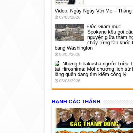
Video: Ngày Ngày Với Mẹ – Tháng
07/08/2026
Đức Giám mục
Spokane kêu gọi cầ
nguyện giữa thảm h
cháy rừng tàn khốc t
bang Washington
06/08/2026
Những hibakusha người Triều T
tại Hiroshima: Một chương lịch sử 
lãng quên đang tìm kiếm công lý
06/08/2026
HẠNH CÁC THÁNH