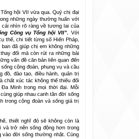
Tổng hội VII vừa qua. Quý chị đại
trong những ngày thường huấn với
 cái nhìn rõ ràng về tương lai của
ống Công vụ Tổng hội VII”.
Với
 thể, chi tiết từng số Hiến Pháp,
ểu ban đã giúp chị em không những
 thay đổi mà còn rút ra những bài
hững vấn đề căn bản liên quan đến
i sống cộng đoàn, phụng vụ và cầu
g đồ, đào tạo, điều hành, quản trị
là chất xúc tác không thể thiếu đối
Đa Minh trong mọi thời đại. Mỗi
 cùng giúp nhau canh tân đời sống
h trong cộng đoàn và sống giá trị
ể, thiết nghĩ đó sẽ không còn là
 và trở nên sống động hơn trong
g vào đời sống thường nhật. Cùng