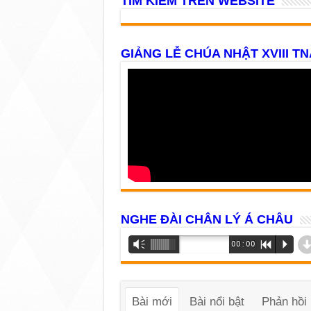
TÌM KIẾM TRÊN WEBSITE
GIẢNG LỄ CHÚA NHẬT XVIII TN
NGHE ĐÀI CHÂN LÝ Á CHÂU
Trình
Vm
00:00
R
P
phát
âm
thanh
Bài mới
Bài nổi bật
Phản hồi