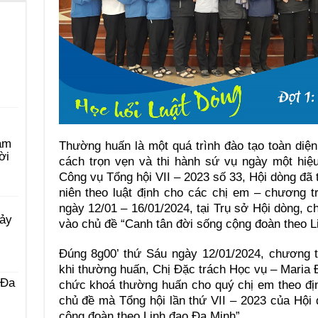
àm
Thường huấn là một quá trình đào tạo toàn diện
ời
cách trọn vẹn và thi hành sứ vụ ngày một hiệ
Công vụ Tổng hội VII – 2023 số 33, Hội dòng đ
niên theo luật định cho các chị em – chương t
ngày 12/01 – 16/01/2024, tại Trụ sở Hội dòng, c
Bảy
vào chủ đề “Canh tân đời sống cộng đoàn theo L
Đúng 8g00’ thứ Sáu ngày 12/01/2024, chương t
khi thường huấn, Chị Đặc trách Học vụ – Maria Đ
 Ða
chức khoá thường huấn cho quý chị em theo đị
chủ đề mà Tổng hội lần thứ VII – 2023 của Hội
cộng đoàn theo Linh đạo Đa Minh”.