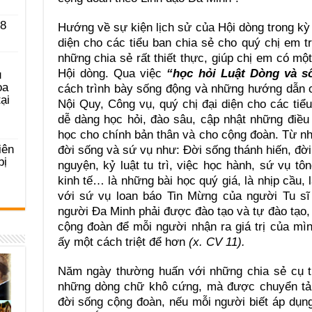
 8
Hướng về sự kiện lịch sử của Hội dòng trong kỳ 
diện cho các tiểu ban chia sẻ cho quý chị em 
những chia sẻ rất thiết thực, giúp chị em có một
Hội dòng. Qua việc
“học hỏi Luật Dòng và s
u
ọa
cách trình bày sống động và những hướng dẫn cụ
ại
Nội Quy, Công vụ, quý chị đại diện cho các ti
dễ dàng học hỏi, đào sâu, cập nhật những điều
học cho chính bản thân và cho cộng đoàn. Từ n
iên
đời sống và sứ vụ như: Đời sống thánh hiến, đờ
bị
nguyện, kỷ luật tu trì, việc học hành, sứ vụ tôn
kinh tế… là những bài học quý giá, là nhịp cầu, 
với sứ vụ loan báo Tin Mừng của người Tu sĩ 
người Đa Minh phải được đào tạo và tự đào tạo,
cộng đoàn để mỗi người nhận ra giá trị của mìn
ấy một cách triệt để hơn
(x. CV 11).
Năm ngày thường huấn với những chia sẻ cụ th
những dòng chữ khô cứng, mà được chuyển tải
đời sống cộng đoàn, nếu mỗi người biết áp dụn