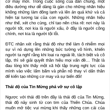
cơ may mới. Trong cuộc sống của dân chúng, một
điều dường như dễ dàng là gán cho những nhãn hiệu
không những làm đông lạnh và lên án quá khứ và cả
hiện tại tương lai của con người. Những nhãn hiệu
như thế, xét cho cùng, chỉ tạo nên chia rẽ: nơi này là
người tốt, nơi kia là người xấu, ở đây là người công
chính, nơi kia là người tội lỗi.
ĐTC nhận xét rằng thái độ như thế làm ô nhiễm mọi
sự vì nó dựng lên những bức tường vô hình, khiến
người ta nghĩ rằng khi loại ra ngoài lề, tách biệt và cô
lập, thì sẽ giải quyết thần hiệu mọi vấn đề… Thật là
đau lòng khi thấy một xã hội tập trung nghị lực của
mình vào việc lẩm bẩm và phẫn nộ thay vì dấn thân
để kiến tạo những cơ may và sự biến đổi!
Thái độ của Tin Mừng phá vỡ sự cô lập
Ngược với thái độ trên đây là thái độ của Tin Mừng,
thái độ nảy sinh từ con tim của Thiên Chúa. Chúa
muốn mở tiệc vui mừng khi thấy những con cái của