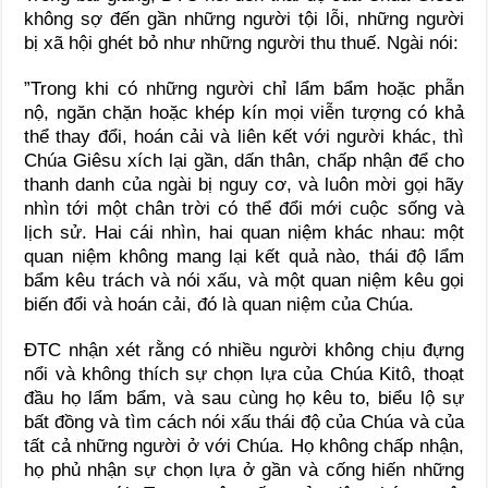
không sợ đến gần những người tội lỗi, những người
bị xã hội ghét bỏ như những người thu thuế. Ngài nói:
”Trong khi có những người chỉ lẩm bẩm hoặc phẫn
nộ, ngăn chặn hoặc khép kín mọi viễn tượng có khả
thể thay đổi, hoán cải và liên kết với người khác, thì
Chúa Giêsu xích lại gần, dấn thân, chấp nhận để cho
thanh danh của ngài bị nguy cơ, và luôn mời gọi hãy
nhìn tới một chân trời có thể đổi mới cuộc sống và
lịch sử. Hai cái nhìn, hai quan niệm khác nhau: một
quan niệm không mang lại kết quả nào, thái độ lẩm
bẩm kêu trách và nói xấu, và một quan niệm kêu gọi
biến đổi và hoán cải, đó là quan niệm của Chúa.
ĐTC nhận xét rằng có nhiều người không chịu đựng
nổi và không thích sự chọn lựa của Chúa Kitô, thoạt
đầu họ lẩm bẩm, và sau cùng họ kêu to, biểu lộ sự
bất đồng và tìm cách nói xấu thái độ của Chúa và của
tất cả những người ở với Chúa. Họ không chấp nhận,
họ phủ nhận sự chọn lựa ở gần và cống hiến những