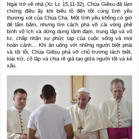
Ngài trở về nhà (Xc Lc 15,11-32). Chúa Giêsu đã làm
chứng điều ấy khi biểu lộ đến tột cùng tình yêu
thương xót của Chúa Cha. Một tình yêu không có giờ
để lẩm bẩm, nhưng tìm cách phá vỡ cái vòng phê
bình vô ích và dửng dưng lãnh đạm, trung lập và vô
tư, chấp nhận sự phức tạp của cuộc sống và mọi
hoàn cảnh… Khi ăn uống với những người biệt phái
và tội lỗi, Chúa Giêsu phá vỡ chủ trương tách biệt,
loại trừ, cô lập và chia rẽ giả tạo giữa người tốt và kẻ
xấu.