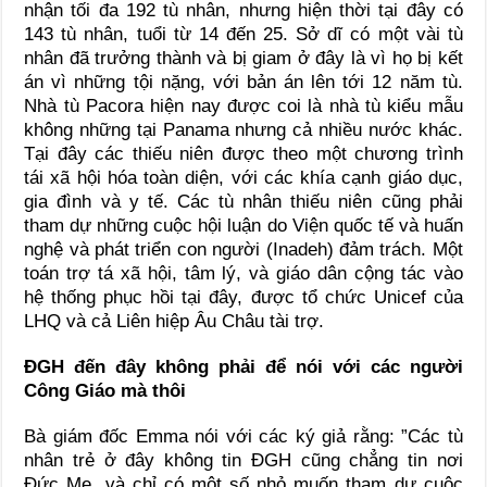
nhận tối đa 192 tù nhân, nhưng hiện thời tại đây có
143 tù nhân, tuổi từ 14 đến 25. Sở dĩ có một vài tù
nhân đã trưởng thành và bị giam ở đây là vì họ bị kết
án vì những tội nặng, với bản án lên tới 12 năm tù.
Nhà tù Pacora hiện nay được coi là nhà tù kiểu mẫu
không những tại Panama nhưng cả nhiều nước khác.
Tại đây các thiếu niên được theo một chương trình
tái xã hội hóa toàn diện, với các khía cạnh giáo dục,
gia đình và y tế. Các tù nhân thiếu niên cũng phải
tham dự những cuộc hội luận do Viện quốc tế và huấn
nghệ và phát triển con người (Inadeh) đảm trách. Một
toán trợ tá xã hội, tâm lý, và giáo dân cộng tác vào
hệ thống phục hồi tại đây, được tổ chức Unicef của
LHQ và cả Liên hiệp Âu Châu tài trợ.
ĐGH đến đây không phải để nói với các người
Công Giáo mà thôi
Bà giám đốc Emma nói với các ký giả rằng: ”Các tù
nhân trẻ ở đây không tin ĐGH cũng chẳng tin nơi
Đức Mẹ, và chỉ có một số nhỏ muốn tham dự cuộc