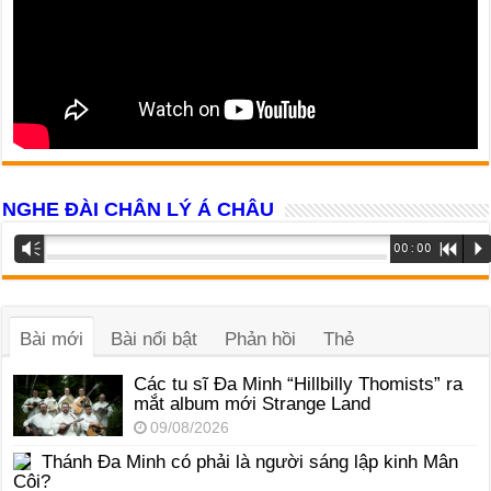
NGHE ĐÀI CHÂN LÝ Á CHÂU
Trình
Vm
00:00
R
P
phát
âm
thanh
Bài mới
Bài nổi bật
Phản hồi
Thẻ
Các tu sĩ Đa Minh “Hillbilly Thomists” ra
mắt album mới Strange Land
09/08/2026
Thánh Đa Minh có phải là người sáng lập kinh Mân
Côi?