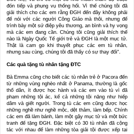
đón tiếp và phụng vụ thống hối. Vì thế chúng tôi đã
giải thích cho các em rằng ĐGH đến đây không phải
để nói với các người Công Giáo mà thôi, nhưng để
trình bày một sứ điệp yêu thương, an bình và hy vọng
mà các em đang cần. Chúng tôi cũng giải thích thế
nào là Ngày Quốc Tế giới trẻ và ĐGH là một mục tử.
Thật là cam go khi thuyết phục các em tù nhân,
nhưng sau cùng, chúng tôi đã thấy có sự thay đổi”.
Các quà tặng tù nhân tặng ĐTC
Bà Emma cũng cho biết các tù nhân trẻ ở Pacora đến
từ những vùng nghèo nhất ở Panama, thường là gốc
thổ dân, ít được học hành và các em vào tù vì đã
phạm những tội ác, kể cả những tội nặng như hiếp
dâm và giết người. Trong tù các em cũng được học
những nghề như nghề mộc, dệt thảm, làm bếp. Chính
các em đã làm bánh, làm một gậy mục tử và một bức
tranh để tặng ĐGH. Đặc biệt có 30 tù nhân đã cộng
tác với nhau để làm những tòa giải tội được xếp tại