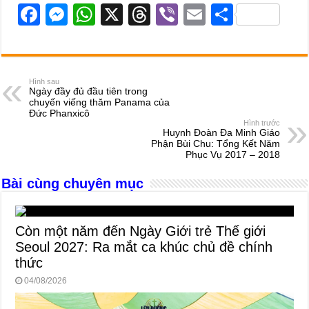
F
M
W
X
T
Vi
E
S
a
e
h
hr
b
m
h
c
ss
at
e
er
ail
ar
e
e
s
a
e
Hình sau
Ngày đầy đủ đầu tiên trong
b
n
A
d
chuyến viếng thăm Panama của
Đức Phanxicô
o
g
p
s
Hình trước
Huynh Đoàn Đa Minh Giáo
o
er
p
Phận Bùi Chu: Tổng Kết Năm
Phục Vụ 2017 – 2018
k
Bài cùng chuyên mục
Còn một năm đến Ngày Giới trẻ Thế giới
Seoul 2027: Ra mắt ca khúc chủ đề chính
thức
04/08/2026