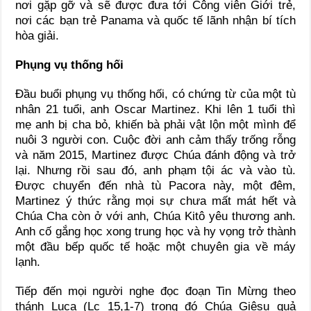
nơi gặp gỡ và sẽ được đưa tới Công viên Giới trẻ,
nơi các bạn trẻ Panama và quốc tế lãnh nhận bí tích
hòa giải.
Phụng vụ thống hối
Đầu buổi phụng vụ thống hối, có chứng từ của một tù
nhân 21 tuổi, anh Oscar Martinez. Khi lên 1 tuổi thì
mẹ anh bị cha bỏ, khiến bà phải vật lộn một mình để
nuôi 3 người con. Cuộc đời anh cảm thấy trống rỗng
và năm 2015, Martinez được Chúa đánh động và trở
lại. Nhưng rồi sau đó, anh phạm tội ác và vào tù.
Được chuyển đến nhà tù Pacora này, một đêm,
Martinez ý thức rằng mọi sự chưa mất mát hết và
Chúa Cha còn ở với anh, Chúa Kitô yêu thương anh.
Anh cố gắng học xong trung học và hy vọng trở thành
một đầu bếp quốc tế hoặc một chuyên gia về máy
lạnh.
Tiếp đến mọi người nghe đọc đoạn Tin Mừng theo
thánh Luca (Lc 15,1-7) trong đó Chúa Giêsu quả