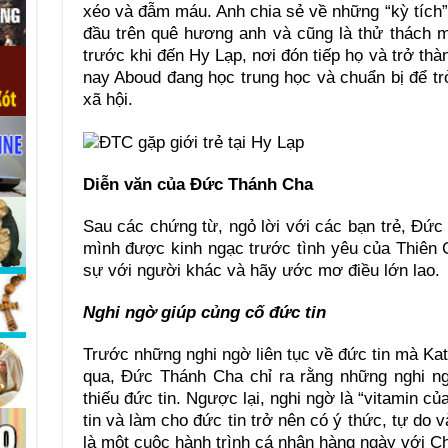
xéo và đẫm máu. Anh chia sẻ về những “kỳ tích” 
đầu trên quê hương anh và cũng là thử thách m
trước khi đến Hy Lạp, nơi đón tiếp họ và trở th
nay Aboud đang học trung học và chuẩn bị để tr
xã hội.
Diễn văn của Đức Thánh Cha
Sau các chứng từ, ngỏ lời với các bạn trẻ, Đứ
mình được kinh ngạc trước tình yêu của Thiên
sự với người khác và hãy ước mơ điều lớn lao.
Nghi ngờ giúp củng cố đức tin
Trước những nghi ngờ liên tục về đức tin mà Kater
qua, Đức Thánh Cha chỉ ra rằng những nghi ng
thiếu đức tin. Ngược lại, nghi ngờ là “vitamin c
tin và làm cho đức tin trở nên có ý thức, tự do 
là một cuộc hành trình cá nhân hàng ngày với C