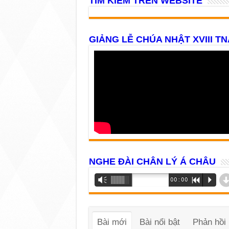
TÌM KIẾM TRÊN WEBSITE
GIẢNG LỄ CHÚA NHẬT XVIII TN
NGHE ĐÀI CHÂN LÝ Á CHÂU
Trình
Vm
00:00
R
P
phát
âm
thanh
Bài mới
Bài nổi bật
Phản hồi