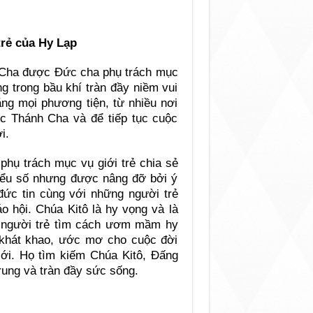
trẻ của Hy Lạp
 Cha được Đức cha phụ trách mục
ng trong bầu khí tràn đầy niềm vui
ằng mọi phương tiện, từ nhiều nơi
c Thánh Cha và để tiếp tục cuộc
i.
hụ trách mục vụ giới trẻ chia sẻ
hiểu số nhưng được nâng đỡ bởi ý
đức tin cùng với những người trẻ
áo hội. Chúa Kitô là hy vọng và là
ng người trẻ tìm cách ươm mầm hy
 khát khao, ước mơ cho cuộc đời
giới. Họ tìm kiếm Chúa Kitô, Đấng
rung và tràn đầy sức sống.