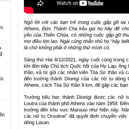
Ngỏ lời với các bạn trẻ trong cuộc gặp gỡ tại
ớc
Athens, Đức Thánh Cha kêu gọi họ hãy để cho
yêu của Thiên Chúa, có những cuộc gặp gỡ th
mơ điều lớn lao. Ngài cũng nhắn nhủ họ “hãy biết
là chứ không phải ở những thứ mình có.
n
g
Sáng thứ Hai 6/12/2021, ngày cuối cùng trong 
khi đón tiếp Chủ tịch Quốc hội của Hy Lạp, ông 
thần, và từ giã các nhân viên Tòa Sứ thần và 
đến trường thánh Dionigi của các nữ tu dòng 
Từ
Athens, cách Tòa Sứ thần 9 km, để gặp các bạn 
Trường tiểu học thánh Dionigi được các nữ tu
Loutra của thành phố Athens vào năm 1959. Đến
trường đến khu vực Marousi như hiện này. Nă
ên
các nữ tu Orsoline” đã quyết định chuyển việ
dòng Lasan.