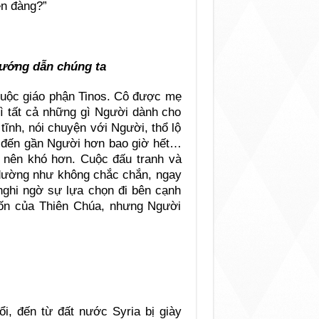
ên đàng?”
hướng dẫn chúng ta
 thuộc giáo phận Tinos. Cô được mẹ
ì tất cả những gì Người dành cho
ĩnh, nói chuyện với Người, thổ lộ
ô đến gần Người hơn bao giờ hết…
ở nên khó hơn. Cuộc đấu tranh và
 dường như không chắc chắn, ngay
nghi ngờ sự lựa chọn đi bên cạnh
ốn của Thiên Chúa, nhưng Người
i, đến từ đất nước Syria bị giày