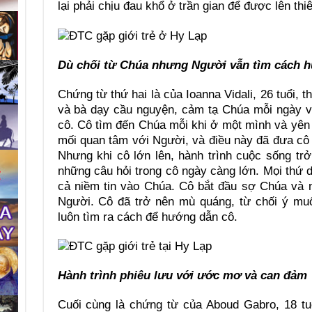
lại phải chịu đau khổ ở trần gian để được lên thi
Dù chối từ Chúa nhưng Người vẫn tìm cách 
Chứng từ thứ hai là của Ioanna Vidali, 26 tuổi,
và bà dạy cầu nguyện, cảm tạ Chúa mỗi ngày v
cô. Cô tìm đến Chúa mỗi khi ở một mình và yên t
mối quan tâm với Người, và điều này đã đưa c
Nhưng khi cô lớn lên, hành trình cuộc sống tr
những câu hỏi trong cô ngày càng lớn. Mọi thứ
cả niềm tin vào Chúa. Cô bắt đầu sợ Chúa và 
Người. Cô đã trở nên mù quáng, từ chối ý mu
luôn tìm ra cách để hướng dẫn cô.
Hành trình phiêu lưu với ước mơ và can đảm
Cuối cùng là chứng từ của Aboud Gabro, 18 tuổ