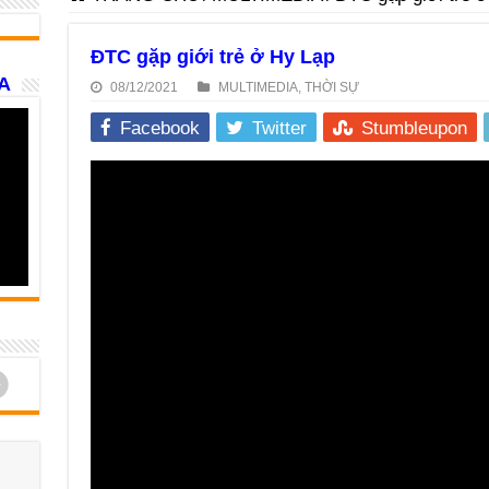
ĐTC gặp giới trẻ ở Hy Lạp
A
08/12/2021
MULTIMEDIA
,
THỜI SỰ
Facebook
Twitter
Stumbleupon
d