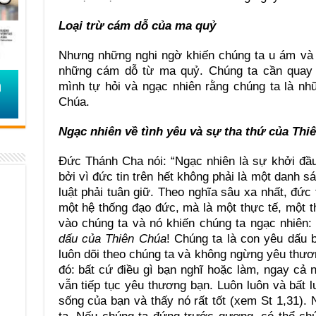
Loại trừ cám dỗ của ma quỷ
Nhưng những nghi ngờ khiến chúng ta u ám và 
những cám dỗ từ ma quỷ. Chúng ta cần quay t
mình tự hỏi và ngạc nhiên rằng chúng ta là n
Chúa.
Ngạc nhiên về tình yêu và sự tha thứ của Thi
Đức Thánh Cha nói: “Ngạc nhiên là sự khởi đầu
bởi vì đức tin trên hết không phải là một danh s
luật phải tuân giữ. Theo nghĩa sâu xa nhất, đức
một hệ thống đạo đức, mà là một thực tế, một t
vào chúng ta và nó khiến chúng ta ngạc nhiên
dấu của Thiên Chúa
! Chúng ta là con yêu dấu 
luôn dõi theo chúng ta và không ngừng yêu thươ
đó: bất cứ điều gì bạn nghĩ hoặc làm, ngay cả n
vẫn tiếp tục yêu thương bạn. Luôn luôn và bất 
sống của bạn và thấy nó rất tốt (xem St 1,31).