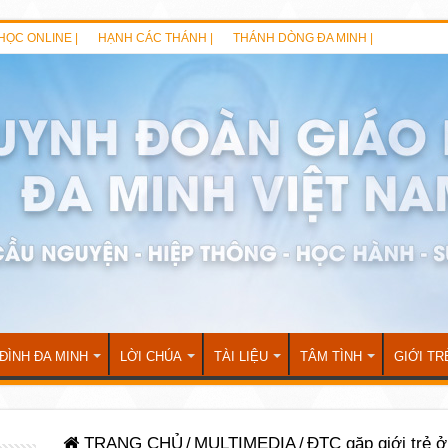
HỌC ONLINE |
HẠNH CÁC THÁNH |
THÁNH DÒNG ĐA MINH |
 ĐÌNH ĐA MINH
LỜI CHÚA
TÀI LIỆU
TÂM TÌNH
GIỚI TR
TRANG CHỦ
/
MULTIMEDIA
/
ĐTC gặp giới trẻ 