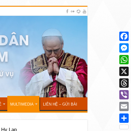
Face
Mess
What
X
Thre
Viber
Ẻ
MULTIMEDIA
LIÊN HỆ – GỬI BÀI
Emai
Shar
ở Hy Lạp