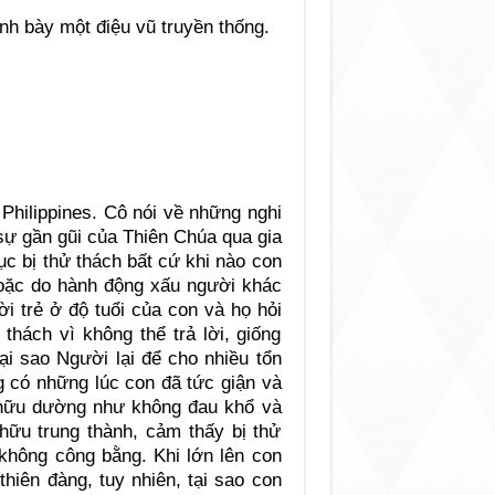
nh bày một điệu vũ truyền thống.
ừ Philippines. Cô nói về những nghi
sự gần gũi của Thiên Chúa qua gia
tục bị thử thách bất cứ khi nào con
hoặc do hành động xấu người khác
i trẻ ở độ tuổi của con và họ hỏi
thách vì không thể trả lời, giống
ại sao Người lại để cho nhiều tổn
g có những lúc con đã tức giận và
n hữu dường như không đau khổ và
 hữu trung thành, cảm thấy bị thử
không công bằng. Khi lớn lên con
hiên đàng, tuy nhiên, tại sao con