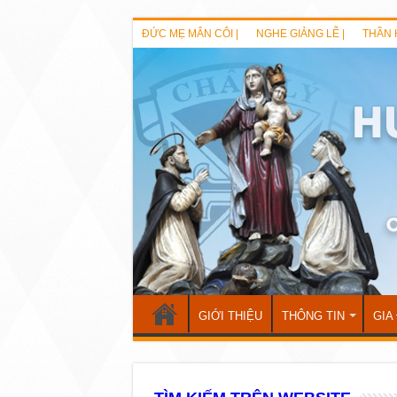
ĐỨC MẸ MÂN CÔI |
NGHE GIẢNG LỄ |
THẦN 
GIỚI THIỆU
THÔNG TIN
GIA