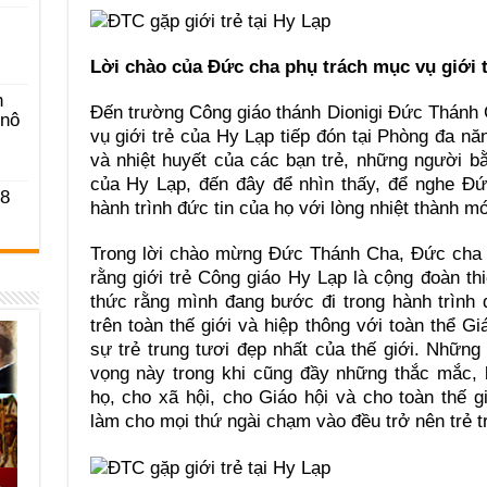
Lời chào của Đức cha phụ trách mục vụ giới 
n
Đến trường Công giáo thánh Dionigi Đức Thánh
-nô
vụ giới trẻ của Hy Lạp tiếp đón tại Phòng đa nă
và nhiệt huyết của các bạn trẻ, những người b
của Hy Lạp, đến đây để nhìn thấy, để nghe Đứ
 8
hành trình đức tin của họ với lòng nhiệt thành mớ
Trong lời chào mừng Đức Thánh Cha, Đức cha p
rằng giới trẻ Công giáo Hy Lạp là cộng đoàn t
thức rằng mình đang bước đi trong hành trình 
trên toàn thế giới và hiệp thông với toàn thể Gi
sự trẻ trung tươi đẹp nhất của thế giới. Nhữ
vọng này trong khi cũng đầy những thắc mắc,
họ, cho xã hội, cho Giáo hội và cho toàn thế 
làm cho mọi thứ ngài chạm vào đều trở nên trẻ t