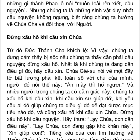
những gì thánh Phao-lô nói “muôn loài rên xiết, cầu
nguyện”. Nhưng chúng ta là những sinh vật duy nhất
cầu nguyện không ngừng, biết rằng chúng ta hướng
về Chúa Cha và đối thoại với Người.
Đừng xấu hổ khi cầu xin Chúa
Từ đó Đức Thánh Cha khích lệ: Vì vậy, chúng ta
đừng cảm thấy bị sốc nếu chúng ta thấy cần phải cầu
nguyện; đừng xấu hổ. Nhất là khi chúng ta đang cần
điều gì đó, hãy cầu xin. Chúa Giê-su nói về một đầy
tớ bất lương phải kết toán sổ với chủ của mình,
người đó nói thế này: “Ăn mày thì hổ ngươi.” Và
nhiều người trong chúng ta có cảm giác này: chúng ta
xấu hổ khi cầu xin, khi cầu xin sự giúp đỡ, khi yêu
cầu ai đó giúp chúng ta điều gì đó để đạt được mục
tiêu nào đó, và cũng xấu hổ khi cầu xin Chúa. Đừng
xấu hổ khi cầu nguyện. Hãy thưa: “Lạy Chúa, con cần
điều này”, “Lạy Chúa, con đang gặp khó khăn này”,
“Xin giúp con!”: Tiếng kêu của con tim hướng về
Thiên Chúa là Cha. Và cũng hãy làm điều đó trong