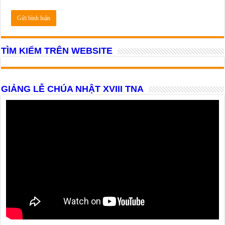
TÌM KIẾM TRÊN WEBSITE
GIẢNG LỄ CHÚA NHẬT XVIII TNA