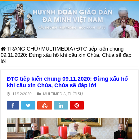
TRANG CHỦ
/
MULTIMEDIA
/
ĐTC tiếp kiến chung
09.11.2020: Đừng xấu hổ khi cầu xin Chúa, Chúa sẽ đáp
lời
ĐTC tiếp kiến chung 09.11.2020: Đừng xấu hổ
khi cầu xin Chúa, Chúa sẽ đáp lời
11/12/2020
MULTIMEDIA
,
THỜI SỰ