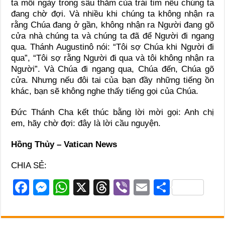
ta mỗi ngày trong sâu thẳm của trái tim nếu chúng ta
đang chờ đợi. Và nhiều khi chúng ta không nhận ra
rằng Chúa đang ở gần, không nhận ra Người đang gõ
cửa nhà chúng ta và chúng ta đã để Người đi ngang
qua. Thánh Augustinô nói: “Tôi sợ Chúa khi Người đi
qua”, “Tôi sợ rằng Người đi qua và tôi không nhận ra
Người”. Và Chúa đi ngang qua, Chúa đến, Chúa gõ
cửa. Nhưng nếu đôi tai của bạn đầy những tiếng ồn
khác, bạn sẽ không nghe thấy tiếng gọi của Chúa.
Đức Thánh Cha kết thúc bằng lời mời gọi: Anh chị
em, hãy chờ đợi: đây là lời cầu nguyện.
Hồng Thủy – Vatican News
CHIA SẺ:
F
M
W
X
T
Vi
E
S
a
e
h
hr
b
m
h
c
ss
at
e
er
ail
ar