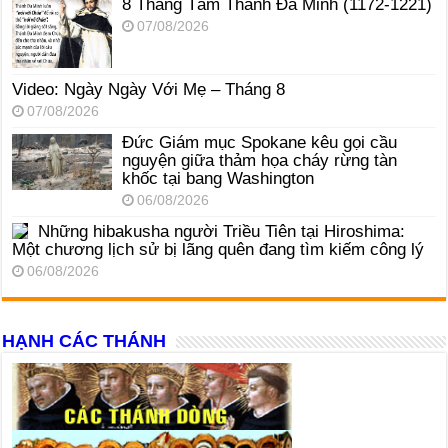
8 Tháng Tám Thánh Ða Minh (1172-1221)
07/08/2026
Video: Ngày Ngày Với Mẹ – Tháng 8
07/08/2026
Đức Giám mục Spokane kêu gọi cầu
nguyện giữa thảm họa cháy rừng tàn
khốc tại bang Washington
06/08/2026
Những hibakusha người Triều Tiên tại Hiroshima:
Một chương lịch sử bị lãng quên đang tìm kiếm công lý
06/08/2026
HẠNH CÁC THÁNH