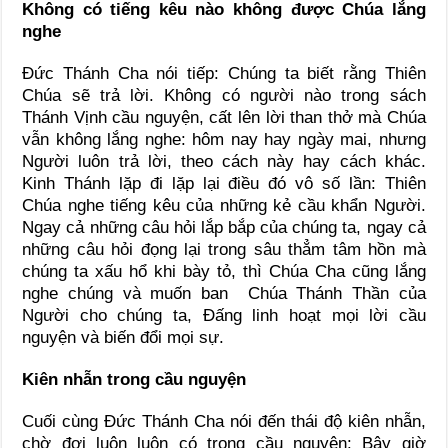
Không có tiếng kêu nào không được Chúa lắng
nghe
Đức Thánh Cha nói tiếp: Chúng ta biết rằng Thiên
Chúa sẽ trả lời. Không có người nào trong sách
Thánh Vịnh cầu nguyện, cất lên lời than thở mà Chúa
vẫn không lắng nghe: hôm nay hay ngày mai, nhưng
Người luôn trả lời, theo cách này hay cách khác.
Kinh Thánh lặp đi lặp lại điều đó vô số lần: Thiên
Chúa nghe tiếng kêu của những kẻ cầu khẩn Người.
Ngay cả những câu hỏi lắp bắp của chúng ta, ngay cả
những câu hỏi đọng lại trong sâu thẳm tâm hồn mà
chúng ta xấu hổ khi bày tỏ, thì Chúa Cha cũng lắng
nghe chúng và muốn ban Chúa Thánh Thần của
Người cho chúng ta, Đấng linh hoạt mọi lời cầu
nguyện và biến đổi mọi sự.
Kiên nhẫn trong cầu nguyện
Cuối cùng Đức Thánh Cha nói đến thái độ kiên nhẫn,
chờ đợi luôn luôn có trong cầu nguyện: Bây giờ