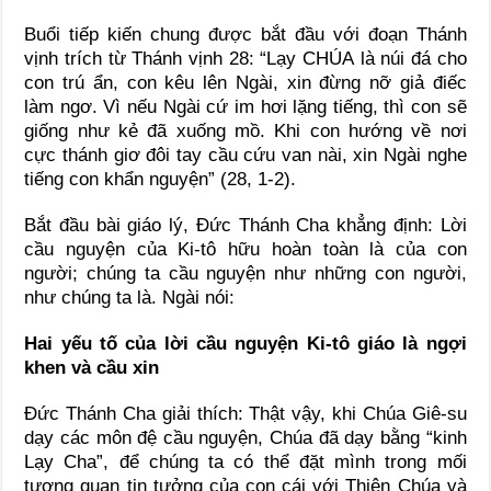
Buổi tiếp kiến chung được bắt đầu với đoạn Thánh
vịnh trích từ Thánh vịnh 28: “Lạy CHÚA là núi đá cho
con trú ẩn, con kêu lên Ngài, xin đừng nỡ giả điếc
làm ngơ. Vì nếu Ngài cứ im hơi lặng tiếng, thì con sẽ
giống như kẻ đã xuống mồ. Khi con hướng về nơi
cực thánh giơ đôi tay cầu cứu van nài, xin Ngài nghe
tiếng con khẩn nguyện” (28, 1-2).
Bắt đầu bài giáo lý, Đức Thánh Cha khẳng định: Lời
cầu nguyện của Ki-tô hữu hoàn toàn là của con
người; chúng ta cầu nguyện như những con người,
như chúng ta là. Ngài nói:
Hai yếu tố của lời cầu nguyện Ki-tô giáo là ngợi
khen và cầu xin
Đức Thánh Cha giải thích: Thật vậy, khi Chúa Giê-su
dạy các môn đệ cầu nguyện, Chúa đã dạy bằng “kinh
Lạy Cha”, để chúng ta có thể đặt mình trong mối
tương quan tin tưởng của con cái với Thiên Chúa và