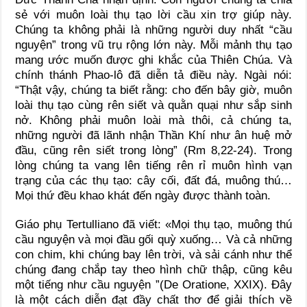
sẻ với muôn loài thụ tạo lời cầu xin trợ giúp này.
Chúng ta không phải là những người duy nhất “cầu
nguyện” trong vũ trụ rộng lớn này. Mỗi mảnh thụ tạo
mang ước muốn được ghi khắc của Thiên Chúa. Và
chính thánh Phao-lô đã diễn tả điều này. Ngài nói:
“Thật vậy, chúng ta biết rằng: cho đến bây giờ, muôn
loài thụ tạo cùng rên siết và quằn quại như sắp sinh
nở. Không phải muôn loài mà thôi, cả chúng ta,
những người đã lãnh nhận Thần Khí như ân huệ mở
đầu, cũng rên siết trong lòng” (Rm 8,22-24). Trong
lòng chúng ta vang lên tiếng rên rỉ muôn hình vạn
trạng của các thụ tạo: cây cối, đất đá, muông thú…
Mọi thứ đều khao khát đến ngày được thành toàn.
Giáo phụ Tertulliano đã viết: «Mọi thụ tạo, muông thú
cầu nguyện và mọi đầu gối quỳ xuống… Và cả những
con chim, khi chúng bay lên trời, và sải cánh như thể
chúng đang chắp tay theo hình chữ thập, cũng kêu
một tiếng như cầu nguyện ”(De Oratione, XXIX). Đây
là một cách diễn đạt đầy chất thơ để giải thích về