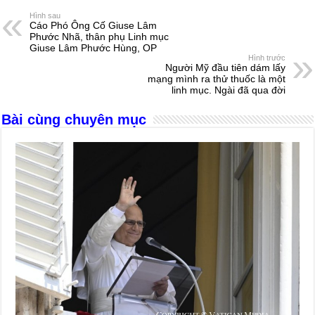
e
e
s
a
e
Hình sau
Cáo Phó Ông Cố Giuse Lâm
b
n
A
d
Phước Nhã, thân phụ Linh mục
Giuse Lâm Phước Hùng, OP
o
g
p
s
Hình trước
Người Mỹ đầu tiên dám lấy
o
er
p
mạng mình ra thử thuốc là một
linh mục. Ngài đã qua đời
k
Bài cùng chuyên mục