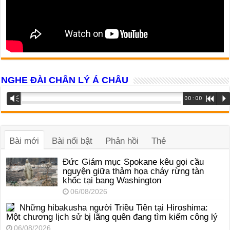
NGHE ĐÀI CHÂN LÝ Á CHÂU
Trình
Vm
00:00
R
P
phát
âm
thanh
Bài mới
Bài nổi bật
Phản hồi
Thẻ
Đức Giám mục Spokane kêu gọi cầu
nguyện giữa thảm họa cháy rừng tàn
khốc tại bang Washington
06/08/2026
Những hibakusha người Triều Tiên tại Hiroshima:
Một chương lịch sử bị lãng quên đang tìm kiếm công lý
06/08/2026