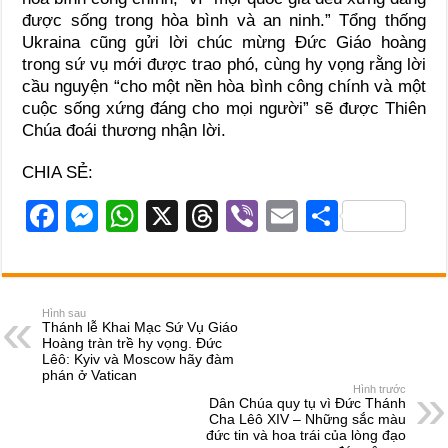
được sống trong hòa bình và an ninh.” Tổng thống
Ukraina cũng gửi lời chúc mừng Đức Giáo hoàng
trong sứ vụ mới được trao phó, cùng hy vọng rằng lời
cầu nguyện “cho một nền hòa bình công chính và một
cuộc sống xứng đáng cho mọi người” sẽ được Thiên
Chúa đoái thương nhận lời.
CHIA SẺ:
F
M
W
X
T
Vi
E
S
a
e
h
hr
b
m
h
c
ss
at
e
er
ail
ar
e
e
s
a
e
Hình sau
Thánh lễ Khai Mạc Sứ Vụ Giáo
b
n
A
d
Hoàng tràn trề hy vọng. Đức
Lêô: Kyiv và Moscow hãy đàm
o
g
p
s
phán ở Vatican
Hình trước
o
er
p
Dân Chúa quy tụ vì Đức Thánh
Cha Lêô XIV – Những sắc màu
k
đức tin và hoa trái của lòng đạo