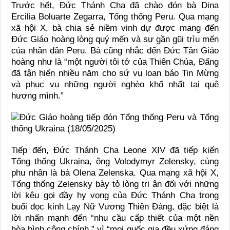
Trước hết, Đức Thánh Cha đã chào đón bà Dina
Ercilia Boluarte Zegarra, Tổng thống Peru. Qua mạng
xã hội X, bà chia sẻ niềm vinh dự được mang đến
Đức Giáo hoàng lòng quý mến và sự gần gũi trìu mến
của nhân dân Peru. Bà cũng nhắc đến Đức Tân Giáo
hoàng như là “một người tôi tớ của Thiên Chúa, Đấng
đã tận hiến nhiều năm cho sứ vụ loan báo Tin Mừng
và phục vụ những người nghèo khổ nhất tại quê
hương mình.”
Tiếp đến, Đức Thánh Cha Leone XIV đã tiếp kiến
Tổng thống Ukraina, ông Volodymyr Zelensky, cùng
phu nhân là bà Olena Zelenska. Qua mạng xã hội X,
Tổng thống Zelensky bày tỏ lòng tri ân đối với những
lời kêu gọi đầy hy vọng của Đức Thánh Cha trong
buổi đọc kinh Lạy Nữ Vương Thiên Đàng, đặc biệt là
lời nhấn mạnh đến “nhu cầu cấp thiết của một nền
hòa bình công chính,” vì “mọi quốc gia đều xứng đáng