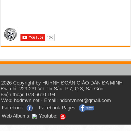
2026 Copyright by HUYNH ĐOÀN GIÁO DÂN ĐA MINH
Địa chỉ: 229-231 Võ Thị Sáu, P.7, Q.3, Sài Gòn
Điện thoại: 078 6610 194
Web: hddmvn.net - Email: hddmvnnet@gmail.com
Facebook:
Facebook Pages:
Web Albums:
Youtube: