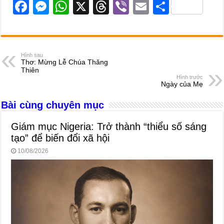
F
M
W
X
T
Vi
E
S
a
e
h
hr
b
m
h
c
ss
at
e
er
ail
ar
e
e
s
a
e
Hình sau
Thơ: Mừng Lễ Chúa Thăng
b
n
A
d
Thiên
Hình trước
o
g
p
s
Ngày của Mẹ
o
er
p
Bài cùng chuyên mục
k
Giám mục Nigeria: Trở thành “thiểu số sáng
tạo” để biến đổi xã hội
10/08/2026