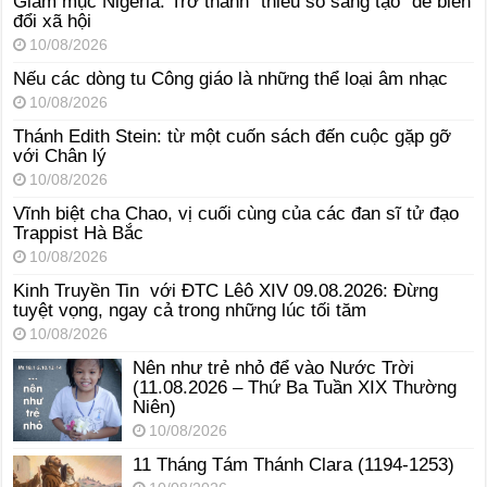
Giám mục Nigeria: Trở thành “thiểu số sáng tạo” để biến
đổi xã hội
10/08/2026
Nếu các dòng tu Công giáo là những thể loại âm nhạc
10/08/2026
Thánh Edith Stein: từ một cuốn sách đến cuộc gặp gỡ
với Chân lý
10/08/2026
Vĩnh biệt cha Chao, vị cuối cùng của các đan sĩ tử đạo
Trappist Hà Bắc
10/08/2026
Kinh Truyền Tin với ĐTC Lêô XIV 09.08.2026: Đừng
tuyệt vọng, ngay cả trong những lúc tối tăm
10/08/2026
Nên như trẻ nhỏ để vào Nước Trời
(11.08.2026 – Thứ Ba Tuần XIX Thường
Niên)
10/08/2026
11 Tháng Tám Thánh Clara (1194-1253)