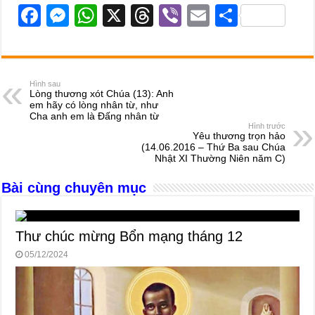
F
M
W
X
T
Vi
E
S
a
e
h
hr
b
m
h
c
ss
at
e
er
ail
ar
e
e
s
a
e
Hình sau
Lòng thương xót Chúa (13): Anh
b
n
A
d
em hãy có lòng nhân từ, như
Cha anh em là Đấng nhân từ
o
g
p
s
Hình trước
Yêu thương trọn hảo
o
er
p
(14.06.2016 – Thứ Ba sau Chúa
Nhật XI Thường Niên năm C)
k
Bài cùng chuyên mục
Thư chúc mừng Bổn mạng tháng 12
05/12/2024