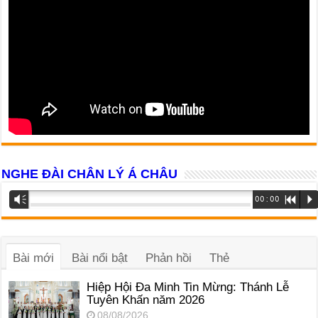
NGHE ĐÀI CHÂN LÝ Á CHÂU
Trình
Vm
00:00
R
P
phát
âm
thanh
Bài mới
Bài nổi bật
Phản hồi
Thẻ
Hiệp Hội Đa Minh Tin Mừng: Thánh Lễ
Tuyên Khấn năm 2026
08/08/2026