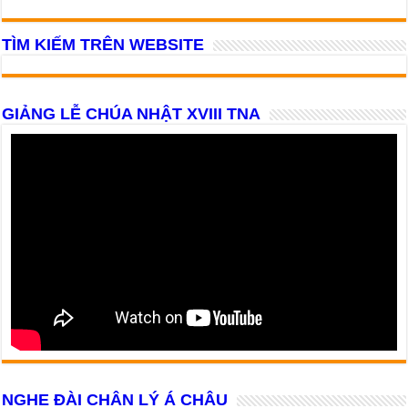
TÌM KIẾM TRÊN WEBSITE
GIẢNG LỄ CHÚA NHẬT XVIII TNA
NGHE ĐÀI CHÂN LÝ Á CHÂU