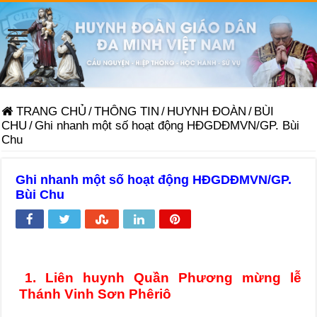
TRANG CHỦ
/
THÔNG TIN
/
HUYNH ĐOÀN
/
BÙI
CHU
/
Ghi nhanh một số hoạt động HĐGDĐMVN/GP. Bùi
Chu
Ghi nhanh một số hoạt động HĐGDĐMVN/GP.
Bùi Chu
1. Liên huynh Quần Phương mừng lễ
Thánh Vinh Sơn Phêriô