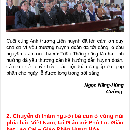
Cuối cùng Anh trưởng Liên huynh đã lên cảm ơn quý
cha đã vì yêu thương huynh đoàn đã tới dâng lễ cầu
nguyện, cám ơn cha xứ Triệu Thông cũng là cha Linh
hướng đã yêu thương cận kề hướng dẫn huynh đoàn,
cám ơn các quý chức, các hội đoàn đã giúp đỡ, góp
phần cho ngày lễ được long trọng sốt sắng.
Ngọc Năng-Hùng
Cường
2. Chuyến đi thăm người bà con ở vùng núi
phía bắc Việt Nam, tại Giáo xứ Phú Lu- Giáo
hạt Lào Cai – Giáo Phận Hưng Hóa.