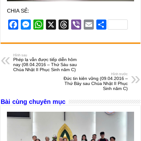
CHIA SẺ:
F
M
W
X
T
Vi
E
S
a
e
h
hr
b
m
h
c
ss
at
e
er
ail
ar
e
e
s
a
e
Hình sau
Phép lạ vẫn được tiếp diễn hôm
b
n
A
d
nay (08.04.2016 – Thứ Sáu sau
Chúa Nhật II Phục Sinh năm C)
o
g
p
s
Hình trước
Đức tin kiên vững (09.04.2016 –
o
er
p
Thứ Bảy sau Chúa Nhật II Phục
Sinh năm C)
k
Bài cùng chuyên mục