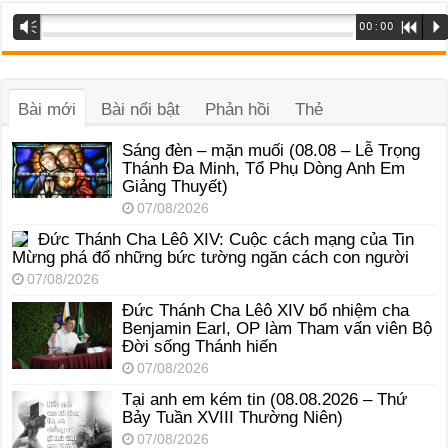
Trình
Vm
00:00
R
P
phát
âm
thanh
Bài mới
Bài nổi bật
Phản hồi
Thẻ
Sáng đèn – mặn muối (08.08 – Lễ Trọng
Thánh Đa Minh, Tổ Phụ Dòng Anh Em
Giảng Thuyết)
07/08/2026
Đức Thánh Cha Lêô XIV: Cuộc cách mạng của Tin
Mừng phá đổ những bức tường ngăn cách con người
07/08/2026
Đức Thánh Cha Lêô XIV bổ nhiệm cha
Benjamin Earl, OP làm Tham vấn viên Bộ
Đời sống Thánh hiến
07/08/2026
Tại anh em kém tin (08.08.2026 – Thứ
Bảy Tuần XVIII Thường Niên)
07/08/2026