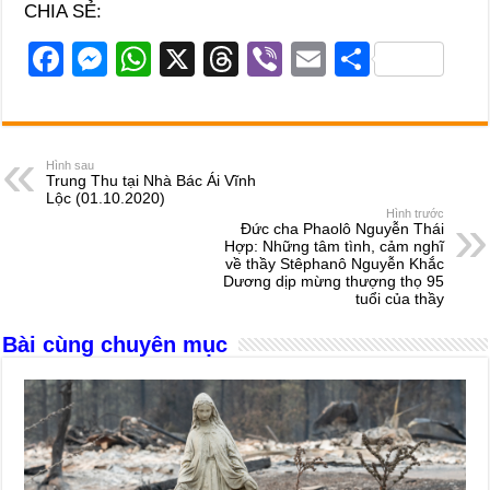
CHIA SẺ:
F
M
W
X
T
Vi
E
S
a
e
h
hr
b
m
h
c
ss
at
e
er
ail
ar
e
e
s
a
e
Hình sau
Trung Thu tại Nhà Bác Ái Vĩnh
b
n
A
d
Lộc (01.10.2020)
Hình trước
o
g
p
s
Đức cha Phaolô Nguyễn Thái
Hợp: Những tâm tình, cảm nghĩ
o
er
p
về thầy Stêphanô Nguyễn Khắc
Dương dịp mừng thượng thọ 95
k
tuổi của thầy
Bài cùng chuyên mục