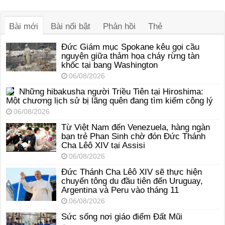
âm
thanh
Bài mới
Bài nổi bật
Phản hồi
Thẻ
Đức Giám mục Spokane kêu gọi cầu
nguyện giữa thảm họa cháy rừng tàn
khốc tại bang Washington
06/08/2026
Những hibakusha người Triều Tiên tại Hiroshima:
Một chương lịch sử bị lãng quên đang tìm kiếm công lý
06/08/2026
Từ Việt Nam đến Venezuela, hàng ngàn
bạn trẻ Phan Sinh chờ đón Đức Thánh
Cha Lêô XIV tại Assisi
06/08/2026
Đức Thánh Cha Lêô XIV sẽ thực hiện
chuyến tông du đầu tiên đến Uruguay,
Argentina và Peru vào tháng 11
06/08/2026
Sức sống nơi giáo điểm Đất Mũi