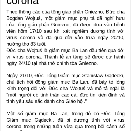
Theo thông cáo của tổng giáo phận Gniezno, Đức cha
Bogdan Wojtuś, một giám mục phụ tá đã nghỉ hưu
của tổng giáo phận Gniezno, đã được đưa vào bệnh
viện hôm 17/10 sau khi xét nghiệm dương tính với
virus corona và đã qua đời vào trưa ngày 20/10,
hưởng thọ 83 tuổi.
Đức cha Wojtuś là giám mục Ba Lan đầu tiên qua đời
vì virus corona. Thánh lễ an táng sẽ được cử hành
ngày 24/10 tại nhà thờ chính tòa Gniezno.
Ngày 21/10, Đức Tổng Giám mục Stanisław Gądecki,
chủ tịch hội đồng giám mục Ba Lan, đã bày tỏ lòng
kính trọng đối với Đức cha Wojtuś và mô tả ngài là
“một người có tinh thần cao cả, đức tin kiên định và
tình yêu sâu sắc dành cho Giáo hội.”
Một số giám mục Ba Lan, trong đó có Đức Tổng
Giám mục Gądecki, đã bị dương tính với virus
corona trong những tuần vừa qua trong bối cảnh số