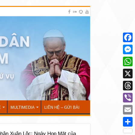
Face
Mess
What
X
Thre
Viber
Ẻ
MULTIMEDIA
LIÊN HỆ – GỬI BÀI
Emai
Shar
phận Xuân Lộc: Ngày Họp Mặt của