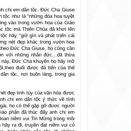
anh chị em dân tộc. Đức Cha Giuse
n tộc như là “những đóa hoa tuyệt
ồng vào trong vườn hoa của Giáo
ắc tộc mà Thiên Chúa đã khơi lên
c hãy “giữ gìn và phát triển cái
ững nét đẹp khác trong vườn hoa
 theo Đức Cha Giuse, họ cũng cần
 hồn với những nhân đức…đã thừa
n này, Đức Cha khuyên họ hãy mở
ội,theo đuổi được đà tiến của thế
dân tộc, nơi buôn làng, trong gia
 nét đẹp tinh túy của văn hóa được
nh chị em dân tộc ý thức về tình
gài, họ có thể gặp gỡ được người
Giáo phận đã thúc đẩy anh chị em
loan niềm vui Tin Mừng trong môi
hãy ra đi, truyền đạt niềm vui có