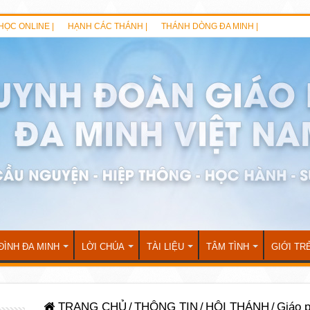
HỌC ONLINE |
HẠNH CÁC THÁNH |
THÁNH DÒNG ĐA MINH |
ĐÌNH ĐA MINH
LỜI CHÚA
TÀI LIỆU
TÂM TÌNH
GIỚI TR
TRANG CHỦ
/
THÔNG TIN
/
HỘI THÁNH
/
Giáo 