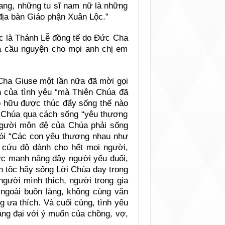
iang, những tu sĩ nam nữ là những
địa bàn Giáo phận Xuân Lộc.”
 là Thánh Lễ đồng tế do Đức Cha
à cầu nguyện cho mọi anh chị em
Cha Giuse một lần nữa đã mời gọi
 của tình yêu “mà Thiên Chúa đã
tô hữu được thúc đẩy sống thế nào
a Chúa qua cách sống “yêu thương
người môn đệ của Chúa phải sống
nói “Các con yêu thương nhau như
 cứu độ dành cho hết mọi người,
sức mạnh nâng dậy người yếu đuối,
n tộc hãy sống Lời Chúa dạy trong
người mình thích, người trong gia
 ngoài buôn làng, không cùng văn
 ưa thích. Và cuối cùng, tình yêu
uảng đại với ý muốn của chồng, vợ,
.