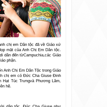
anh chị em Dân tộc đã về Giáo xứ
Họp mặt của Anh Chị Em Dân tộc.
 di dân đến từCampuchia,các Giáo
iáo phận.
ến Anh Chị Em Dân Tộc trong Giáo
 anh chị em có Đức Cha Giuse Đinh
n Hạt Túc Trưngvà Phương Lâm,
ên hệ.
ười dân tộc, Đức Cha Giuse như