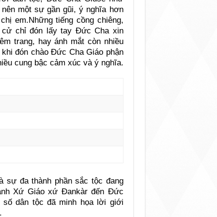
 nên một sự gần gũi, ý nghĩa hơn
 chị em.Những tiếng cồng chiêng,
 cử chỉ đón lấy tay Đức Cha xin
iêm trang, hay ánh mắt còn nhiều
 khi đón chào Đức Cha Giáo phận
hiều cung bậc cảm xúc và ý nghĩa.
và sự đa thành phần sắc tộc đang
hánh Xứ Giáo xứ Đankàr đến Đức
số dân tộc đã minh họa lời giới
.