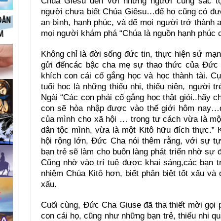
Chúa Giêsu đến với những người cùng sắc tộ
người chưa biết Chúa Giêsu…để họ cũng có đư
an bình, hạnh phúc, và để mọi người trở thành 
mọi người khám phá “Chúa là nguồn hạnh phúc c
Không chỉ là đời sống đức tin, thực hiện sứ m
gửi đếncác bậc cha mẹ sự thao thức của Đức C
khích con cái cố gắng học và học thành tài. C
tuổi học là những thiếu nhi, thiếu niên, người
Ngài “Các con phải cố gắng học thật giỏi..hãy 
con sẽ hòa nhập được vào thế giới hôm nay…đó
của mình cho xã hội … trong tư cách vừa là mộ
dân tộc mình, vừa là một Kitô hữu đích thực.”
hội rộng lớn, Đức Cha nói thêm rằng, với sự tự 
bạn trẻ sẽ làm cho buôn làng phát triển nhờ sự 
Cũng nhờ vào trí tuệ được khai sáng,các bạn t
nhiệm Chúa Kitô hơn, biết phân biệt tốt xấu và 
xấu.
Cuối cùng, Đức Cha Giuse đã tha thiết mời gọi
con cái họ, cũng như những bạn trẻ, thiếu nhi q