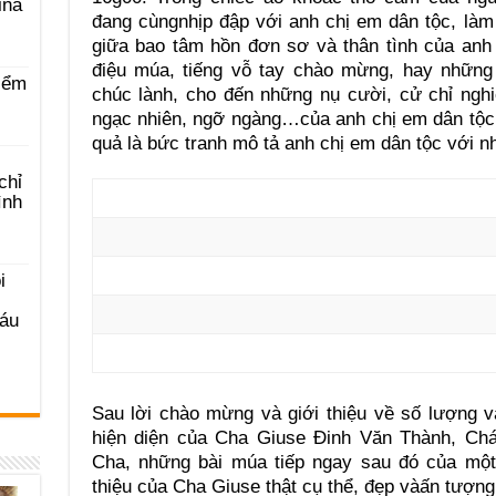
ina
đang cùngnhịp đập với anh chị em dân tộc, làm
giữa bao tâm hồn đơn sơ và thân tình của anh
điệu múa, tiếng vỗ tay chào mừng, hay những
iểm
chúc lành, cho đến những nụ cười, cử chỉ ngh
ngạc nhiên, ngỡ ngàng…của anh chị em dân tộc
quả là bức tranh mô tả anh chị em dân tộc với n
chỉ
ình
i
Sáu
Sau lời chào mừng và giới thiệu về số lượng 
hiện diện của Cha Giuse Đinh Văn Thành, C
Cha, những bài múa tiếp ngay sau đó của một 
thiệu của Cha Giuse thật cụ thể, đẹp vàấn tượng