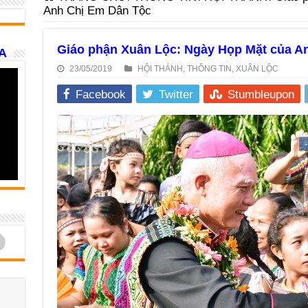
Anh Chị Em Dân Tộc
Giáo phận Xuân Lộc: Ngày Họp Mặt của A
A
23/05/2019
HỘI THÁNH
,
THÔNG TIN
,
XUÂN LỘC
Facebook
Twitter
Stumbleupon
d