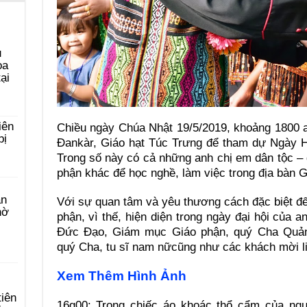
u
ọa
ại
iên
Chiều ngày Chúa Nhật 19/5/2019, khoảng 1800 
bị
Đankàr, Giáo hạt Túc Trưng để tham dự Ngày 
Trong số này có cả những anh chị em dân tộc –
phận khác để học nghề, làm việc trong địa bàn G
àn
Với sự quan tâm và yêu thương cách đặc biệt đ
hờ
phận, vì thế, hiện diện trong ngày đại hội của
Đức Đạo, Giám mục Giáo phận, quý Cha Quả
quý Cha, tu sĩ nam nữcũng như các khách mời li
Xem Thêm Hình Ảnh
tiên
16g00: Trong chiếc áo khoác thổ cẩm của ng