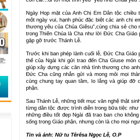
Ngày Họp mặt của Anh Chị Em Dân tộc chiều t
một ngày vui, hạnh phúc đặc biệt các anh chị em
thương yêu của Chúa Giêsu”,cùng chia sẻ cho n
trong Thiên Chúa là Cha như lời Đức Cha Giáo 
gặp gỡ trước Thánh Lễ.
Trước khi ban phép lành cuối lễ, Đức Cha Giáo 
thể của Ngài khi gửi trao đến Cha Giuse món q
giúp xây dựng các căn nhà tình thương cho anh
Đức Cha cũng nhắn gửi và mong mỏi mọi thàn
cùng chung tay quan tâm, lo lắng và giúp đỡ 
phận.
Sau Thánh Lễ, những tiết mục văn nghệ thật si
từng dân tộc được trình diễn trong bữa tiệc như 
những điều tốt đẹp Ngài đã trao ban cho không
sống trong Giáo phận, nhưng còn là cho mọi ngư
Tin và ảnh: Nữ tu Têrêsa Ngọc Lễ, O.P