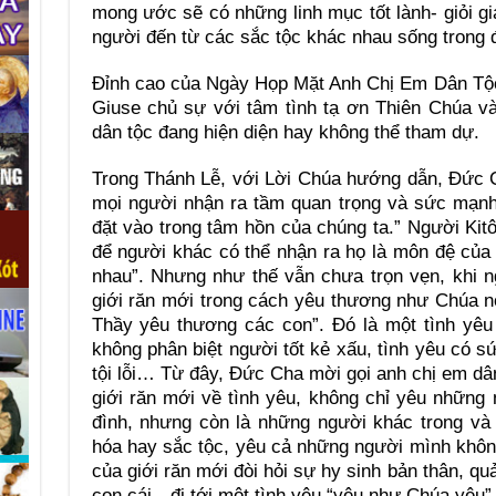
mong ước sẽ có những linh mục tốt lành- giỏi g
người đến từ các sắc tộc khác nhau sống trong 
Đỉnh cao của Ngày Họp Mặt Anh Chị Em Dân Tộc
Giuse chủ sự với tâm tình tạ ơn Thiên Chúa v
dân tộc đang hiện diện hay không thể tham dự.
Trong Thánh Lễ, với Lời Chúa hướng dẫn, Đức 
mọi người nhận ra tầm quan trọng và sức mạnh
đặt vào trong tâm hồn của chúng ta.” Người Ki
để người khác có thể nhận ra họ là môn đệ củ
nhau”. Nhưng như thế vẫn chưa trọn vẹn, khi 
giới răn mới trong cách yêu thương như Chúa 
Thầy yêu thương các con”. Đó là một tình yêu
không phân biệt người tốt kẻ xấu, tình yêu có 
tội lỗi… Từ đây, Đức Cha mời gọi anh chị em dâ
giới răn mới về tình yêu, không chỉ yêu những 
đình, nhưng còn là những người khác trong và
hóa hay sắc tộc, yêu cả những người mình không
của giới răn mới đòi hỏi sự hy sinh bản thân, q
con cái…đi tới một tình yêu “yêu như Chúa yêu”