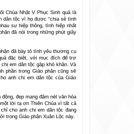
ối Chúa Nhật V Phục Sinh quả là
 dân tộc vì họ được “chia sẻ tình
hau sự hiệp thông, tình hiệp nhất
phận đã nói trong những phút giây
phận đã bày tỏ tình yêu thương cụ
uà đặc biệt, với mục đích để trợ
 chị em dân tộc gặp khó khăn. Và
h phần trong Giáo phận cũng sẽ
cho anh chị em dân tộc của Giáo
nh động, đẹp mang đậm nét văn hóa
một lời tạ ơn Thiên Chúa vì tất cả
 chỉ cho anh chị em dân tộc đang
ời trong Giáo phận Xuân Lộc này.