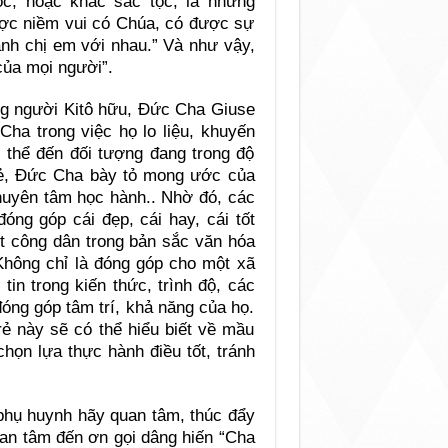
c, hoặc khác sắc tộc, là những
ợc niềm vui có Chúa, có được sự
anh chị em với nhau.” Và như vậy,
ủa mọi người”.
ạng người Kitô hữu, Đức Cha Giuse
ha trong việc họ lo liệu, khuyến
ụ thể đến đối tượng đang trong độ
 trẻ, Đức Cha bày tỏ mong ước của
chuyên tâm học hành.. Nhờ đó, các
ng góp cái đẹp, cái hay, cái tốt
t công dân trong bản sắc văn hóa
 Không chỉ là đóng góp cho một xã
tin trong kiến thức, trình độ, các
đóng góp tâm trí, khả năng của họ.
rẻ này sẽ có thể hiểu biết về mầu
chọn lựa thực hành điều tốt, tránh
 phụ huynh hãy quan tâm, thúc đẩy
uan tâm đến ơn gọi dâng hiến “Cha