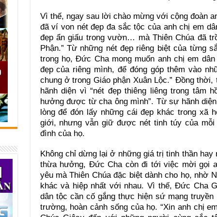
Vì thế, ngay sau lời chào mừng với cộng đoàn 
đã ví von nét đẹp đa sắc tộc của anh chị em dâ
đẹp ẩn giấu trong vườn… mà Thiên Chúa đã tr
Phận.” Từ những nét đẹp riêng biệt của từng s
trong họ, Đức Cha mong muốn anh chị em dân tộ
đẹp của riêng mình, để đóng góp thêm vào nh
chung ở trong Giáo phận Xuân Lộc.” Đồng thời,
hãnh diện vì “nét đẹp thiêng liêng trong tâm
hưởng được từ cha ông mình”. Từ sự hãnh diệ
lòng để đón lấy những cái đẹp khác trong xã h
giới, nhưng vẫn giữ được nét tinh túy của mỗi 
đình của họ.
Không chỉ dừng lại ở những giá trị tinh thần hay
thừa hưởng, Đức Cha còn đi tới việc mời gọi a
yêu mà Thiên Chúa đặc biệt dành cho họ, nhờ N
khác và hiệp nhất với nhau. Vì thế, Đức Cha 
dân tộc cần cố gắng thực hiện sứ mạng truyền 
trường, hoàn cảnh sống của họ. “Xin anh chị em 