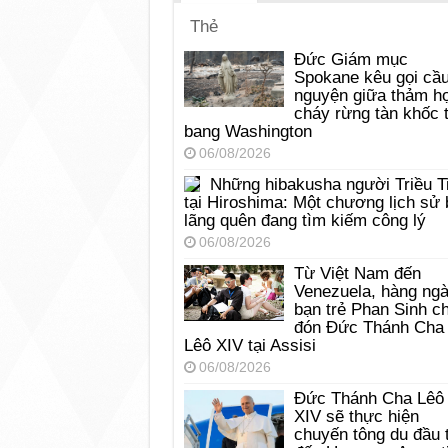
Thẻ
Đức Giám mục
Spokane kêu gọi cầ
nguyện giữa thảm h
cháy rừng tàn khốc t
bang Washington
06/08/2026
Những hibakusha người Triều T
tại Hiroshima: Một chương lịch sử 
lãng quên đang tìm kiếm công lý
06/08/2026
Từ Việt Nam đến
Venezuela, hàng ng
bạn trẻ Phan Sinh c
đón Đức Thánh Cha
Lêô XIV tại Assisi
06/08/2026
Đức Thánh Cha Lêô
XIV sẽ thực hiện
chuyến tông du đầu 