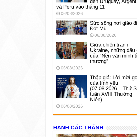
đến Uruguay, Argent
và Peru vào tháng 11
06/08/2026
Sức sống nơi giáo đ
Đất Mũi
06/08/2026
Giữa chiến tranh
Ukraine, những dấu 
của “Nền văn minh t
thương”
06/08/2026
Thập giá: Lời mời gọ
của tình yêu
(07.08.2026 – Thứ 
tuần XVIII Thường
Niên)
06/08/2026
HẠNH CÁC THÁNH