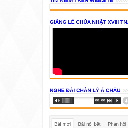
TÌM KIẾM TRÊN WEBSITE
GIẢNG LỄ CHÚA NHẬT XVIII TN
NGHE ĐÀI CHÂN LÝ Á CHÂU
Trình
Vm
00:00
R
P
phát
âm
thanh
Bài mới
Bài nổi bật
Phản hồi