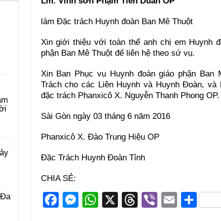
Lm. Vinh sơn Phạm Tiến Duẩn OP
làm Đặc trách Huynh đoàn Ban Mê Thuột
Xin giới thiệu với toàn thể anh chị em Huynh 
phận Ban Mê Thuột để liên hệ theo sứ vụ.
Xin Ban Phục vụ Huynh đoàn giáo phận Ban M
Trách cho các Liên Huynh và Huynh Đoàn, và b
đặc trách Phanxicô X. Nguyễn Thanh Phong OP.
àm
ời
Sài Gòn ngày 03 tháng 6 năm 2016
Phanxicô X. Đào Trung Hiệu OP
Bảy
Đặc Trách Huynh Đoàn Tỉnh
CHIA SẺ:
F
M
W
X
T
Vi
E
S
 Ða
a
e
h
hr
b
m
h