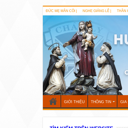
ĐỨC MẸ MÂN CÔI |
NGHE GIẢNG LỄ |
THẦN 
GIỚI THIỆU
THÔNG TIN
GIA