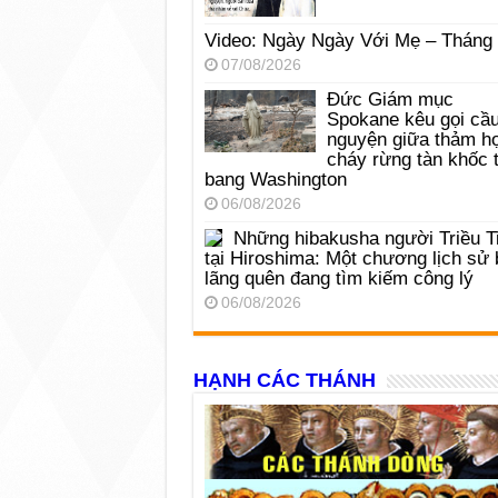
Video: Ngày Ngày Với Mẹ – Tháng
07/08/2026
Đức Giám mục
Spokane kêu gọi cầ
nguyện giữa thảm h
cháy rừng tàn khốc t
bang Washington
06/08/2026
Những hibakusha người Triều T
tại Hiroshima: Một chương lịch sử 
lãng quên đang tìm kiếm công lý
06/08/2026
HẠNH CÁC THÁNH