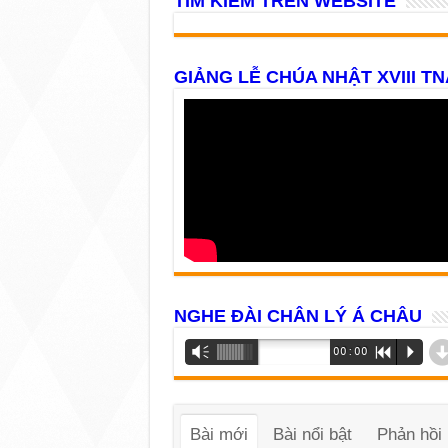
TÌM KIẾM TRÊN WEBSITE
GIẢNG LỄ CHÚA NHẬT XVIII TN
NGHE ĐÀI CHÂN LÝ Á CHÂU
Trình
Vm
00:00
R
P
phát
âm
thanh
Bài mới
Bài nổi bật
Phản hồi