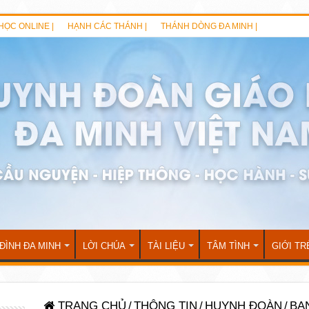
HỌC ONLINE |
HẠNH CÁC THÁNH |
THÁNH DÒNG ĐA MINH |
 ĐÌNH ĐA MINH
LỜI CHÚA
TÀI LIỆU
TÂM TÌNH
GIỚI TR
TRANG CHỦ
/
THÔNG TIN
/
HUYNH ĐOÀN
/
BA