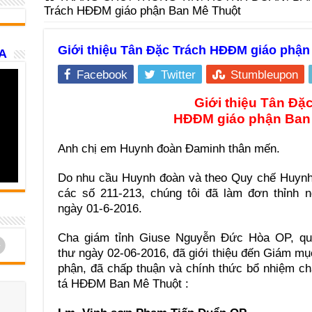
Trách HĐĐM giáo phận Ban Mê Thuột
Giới thiệu Tân Đặc Trách HĐĐM giáo phận
A
Facebook
Twitter
Stumbleupon
Giới thiệu Tân Đặ
HĐĐM
giáo phận
Ban
Anh chị em Huynh đoàn Đaminh thân mến.
Do nhu cầu Huynh đoàn và theo Quy chế Huyn
các số 211-213, chúng tôi đã làm đơn thỉnh 
ngày 01-6-2016.
Cha giám tỉnh Giuse Nguyễn Đức Hòa OP, qu
d
thư ngày 02-06-2016, đã giới thiệu đến Giám mụ
phận, đã chấp thuận và chính thức bổ nhiệm c
tá HĐĐM Ban Mê Thuột :