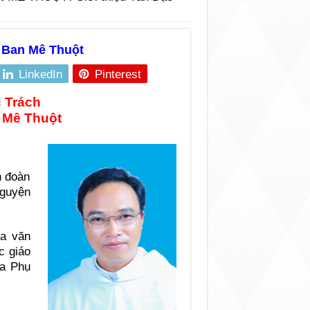
 Ban Mê Thuột
LinkedIn
Pinterest
c Trách
 Mê Thuột
h đoàn
nguyện
a văn
c giáo
ha Phụ