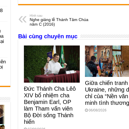
c
ss
at
e
er
ail
ar
 8
e
e
s
a
e
Hình sau
Nghe giảng lễ Thánh Tâm Chúa
b
n
A
d
năm C (2016)
u
o
g
p
s
Bài cùng chuyên mục
ọa
o
er
p
ại
k
iên
bị
Giữa chiến tranh
Đức Thánh Cha Lêô
Ukraine, những 
XIV bổ nhiệm cha
chỉ của “Nền văn
Benjamin Earl, OP
minh tình thương
làm Tham vấn viên
06/08/2026
Bộ Đời sống Thánh
hiến